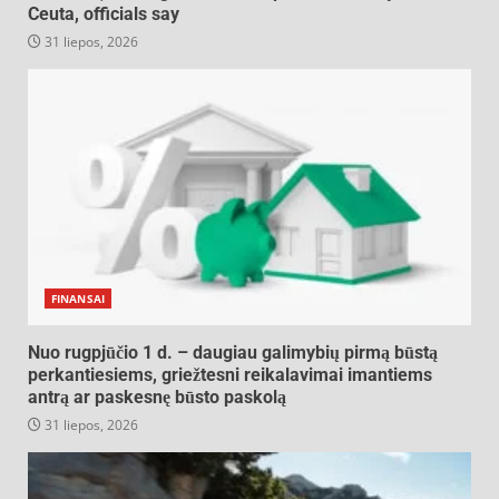
Ceuta, officials say
31 liepos, 2026
FINANSAI
Nuo rugpjūčio 1 d. – daugiau galimybių pirmą būstą
perkantiesiems, griežtesni reikalavimai imantiems
antrą ar paskesnę būsto paskolą
31 liepos, 2026