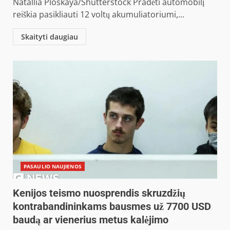
Natallia Ploskaya/Shutterstock Pradėti automobilį
reiškia pasikliauti 12 voltų akumuliatoriumi,...
Skaityti daugiau
PASAULIO NAUJIENOS
Kenijos teismo nuosprendis skruzdžių
kontrabandininkams bausmes už 7700 USD
baudą ar vienerius metus kalėjimo