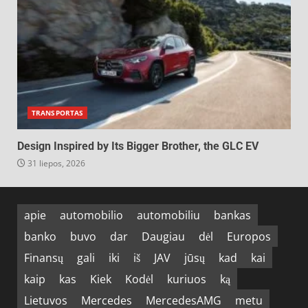
TRANSPORTAS
Design Inspired by Its Bigger Brother, the GLC EV
31 liepos, 2026
apie
automobilio
automobiliu
bankas
banko
buvo
dar
Daugiau
dėl
Europos
Finansų
gali
iki
iš
JAV
jūsų
kad
kai
kaip
kas
Kiek
Kodėl
kuriuos
ką
Lietuvos
Mercedes
MercedesAMG
metu