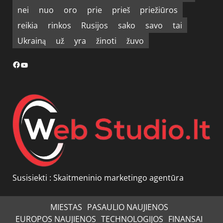
nei
nuo
oro
prie
prieš
priežiūros
reikia
rinkos
Rusijos
sako
savo
tai
Ukrainą
už
yra
žinoti
žuvo
Facebook
YouTube
Susisiekti :
Skaitmeninio marketingo agentūra
MIESTAS
PASAULIO NAUJIENOS
EUROPOS NAUJIENOS
TECHNOLOGIJOS
FINANSAI