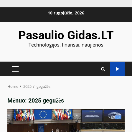
Skip
10 rugpjūčio, 2026
to
content
Pasaulio Gidas.LT
Technologijos, finansai, naujienos
PRIMARY
MENU
Home
2025
gegužės
Mėnuo:
2025 gegužės