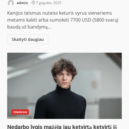
admin
7 gegužės, 2025
Kenijos teismas nuteisė keturis vyrus vieneriems
metams kalėti arba sumokėti 7700 USD (5800 svarų)
baudą už bandymą...
Skaityti daugiau
FINANSAI
Nedarbo lygis mažėja jau ketvirtą ketvirtį iš