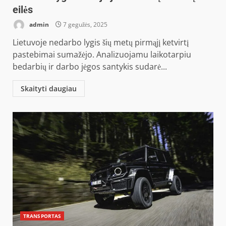
eilės
admin
7 gegužės, 2025
Lietuvoje nedarbo lygis šių metų pirmąjį ketvirtį
pastebimai sumažėjo. Analizuojamu laikotarpiu
bedarbių ir darbo jėgos santykis sudarė...
Skaityti daugiau
TRANSPORTAS