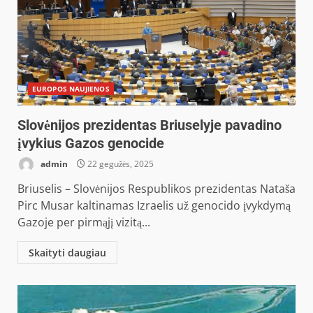
EUROPOS NAUJIENOS
Slovėnijos prezidentas Briuselyje pavadino
įvykius Gazos genocide
admin
22 gegužės, 2025
Briuselis – Slovėnijos Respublikos prezidentas Nataša
Pirc Musar kaltinamas Izraelis už genocido įvykdymą
Gazoje per pirmąjį vizitą...
Skaityti daugiau