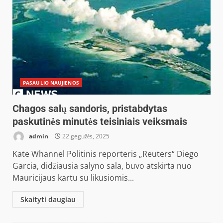
PASAULIO NAUJIENOS
Chagos salų sandoris, pristabdytas
paskutinės minutės teisiniais veiksmais
admin
22 gegužės, 2025
Kate Whannel Politinis reporteris „Reuters“ Diego
Garcia, didžiausia salyno sala, buvo atskirta nuo
Mauricijaus kartu su likusiomis...
Skaityti daugiau