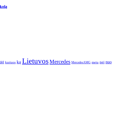
skolą
Lietuvos
Mercedes
ką
nuo
dėl
nei
kuriuos
metu
MercedesAMG