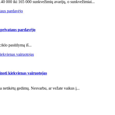
40 000 iki 165 000 sunkvežimių avarijų, o sunkvežimiai...
ataus pardavėjo
š privataus pardavėjo
klo pasiūlymą iš...
kiekvienas vairuotojas
inoti kiekvienas vairuotojas
a netikėtų gedimų. Nesvarbu, ar vežate vaikus į...