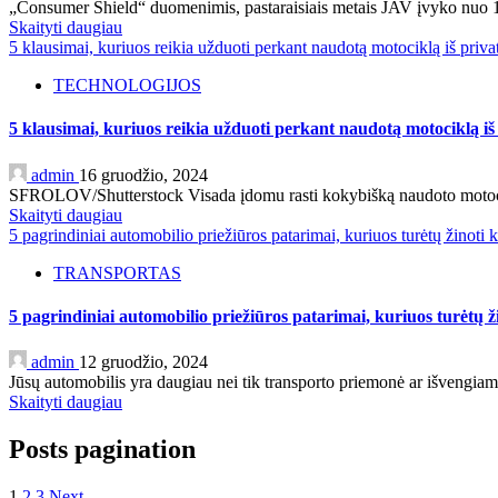
„Consumer Shield“ duomenimis, pastaraisiais metais JAV įvyko nuo 1
Skaityti daugiau
5 klausimai, kuriuos reikia užduoti perkant naudotą motociklą iš priv
TECHNOLOGIJOS
5 klausimai, kuriuos reikia užduoti perkant naudotą motociklą i
admin
16 gruodžio, 2024
SFROLOV/Shutterstock Visada įdomu rasti kokybišką naudoto motoci
Skaityti daugiau
5 pagrindiniai automobilio priežiūros patarimai, kuriuos turėtų žinoti 
TRANSPORTAS
5 pagrindiniai automobilio priežiūros patarimai, kuriuos turėtų ž
admin
12 gruodžio, 2024
Jūsų automobilis yra daugiau nei tik transporto priemonė ar išvengiam
Skaityti daugiau
Posts pagination
1
2
3
Next