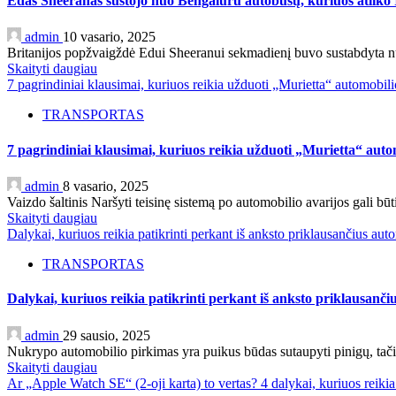
Edas Sheeranas sustojo nuo Bengaluru autobusų, kuriuos atliko I
admin
10 vasario, 2025
Britanijos popžvaigždė Edui Sheeranui sekmadienį buvo sustabdyta nuo 
Skaityti daugiau
7 pagrindiniai klausimai, kuriuos reikia užduoti „Murietta“ automobili
TRANSPORTAS
7 pagrindiniai klausimai, kuriuos reikia užduoti „Murietta“ auto
admin
8 vasario, 2025
Vaizdo šaltinis Naršyti teisinę sistemą po automobilio avarijos gali būt
Skaityti daugiau
Dalykai, kuriuos reikia patikrinti perkant iš anksto priklausančius a
TRANSPORTAS
Dalykai, kuriuos reikia patikrinti perkant iš anksto priklausan
admin
29 sausio, 2025
Nukrypo automobilio pirkimas yra puikus būdas sutaupyti pinigų, tačia
Skaityti daugiau
Ar „Apple Watch SE“ (2-oji karta) to vertas? 4 dalykai, kuriuos reikia 