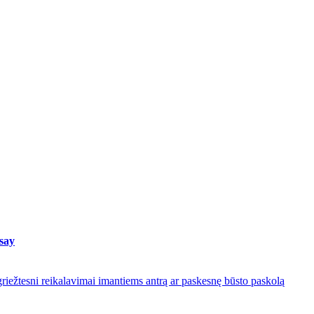
 say
riežtesni reikalavimai imantiems antrą ar paskesnę būsto paskolą