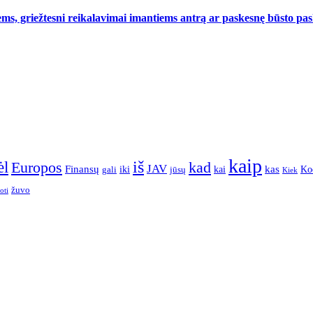
ms, griežtesni reikalavimai imantiems antrą ar paskesnę būsto pa
kaip
iš
ėl
Europos
kad
JAV
Finansų
kas
Ko
iki
kai
gali
jūsų
Kiek
žuvo
oti