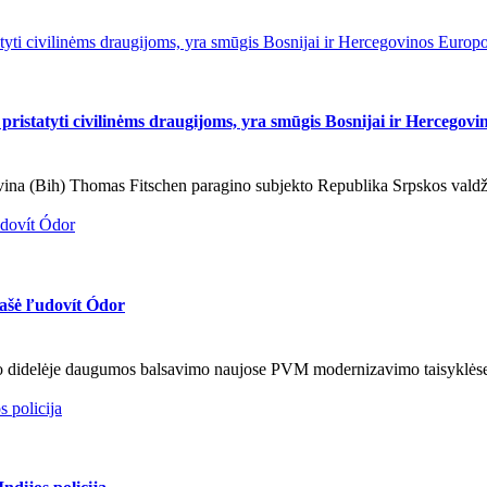
tyti civilinėms draugijoms, yra smūgis Bosnijai ir Hercegovinos Europo
ristatyti civilinėms draugijoms, yra smūgis Bosnijai ir Hercegovi
(Bih) Thomas Fitschen paragino subjekto Republika Srpskos valdžios 
udovít Ódor
ašė ľudovít Ódor
tino didelėje daugumos balsavimo naujose PVM modernizavimo taisyklėse
 policija