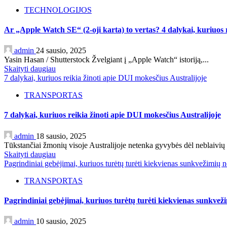
TECHNOLOGIJOS
Ar „Apple Watch SE“ (2-oji karta) to vertas? 4 dalykai, kuriuos r
admin
24 sausio, 2025
Yasin Hasan / Shutterstock Žvelgiant į „Apple Watch“ istoriją,...
Skaityti daugiau
7 dalykai, kuriuos reikia žinoti apie DUI mokesčius Australijoje
TRANSPORTAS
7 dalykai, kuriuos reikia žinoti apie DUI mokesčius Australijoje
admin
18 sausio, 2025
Tūkstančiai žmonių visoje Australijoje netenka gyvybės dėl neblaivių 
Skaityti daugiau
Pagrindiniai gebėjimai, kuriuos turėtų turėti kiekvienas sunkvežimių n
TRANSPORTAS
Pagrindiniai gebėjimai, kuriuos turėtų turėti kiekvienas sunkveži
admin
10 sausio, 2025