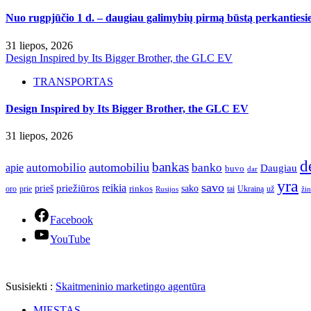
Nuo rugpjūčio 1 d. – daugiau galimybių pirmą būstą perkantiesie
31 liepos, 2026
Design Inspired by Its Bigger Brother, the GLC EV
TRANSPORTAS
Design Inspired by Its Bigger Brother, the GLC EV
31 liepos, 2026
d
bankas
automobilio
automobiliu
banko
apie
Daugiau
buvo
dar
yra
savo
reikia
priežiūros
sako
prieš
prie
rinkos
Ukrainą
oro
Rusijos
tai
už
žin
Facebook
YouTube
Susisiekti :
Skaitmeninio marketingo agentūra
MIESTAS