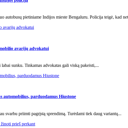
ndijos policija
autobusų pietiniame Indijos mieste Bengaluru. Policija teigė, kad netu
o avarijų advokatui
mobilio avarijų advokatui
i labai sunku. Tinkamas advokatas gali viską pakeisti,...
utomobilius, parduodamus Hiustone
čius automobilius, parduodamus Hiustone
u svarbu priimti pagrįstą sprendimą. Turėdami tiek daug variantų...
žinoti prieš perkant