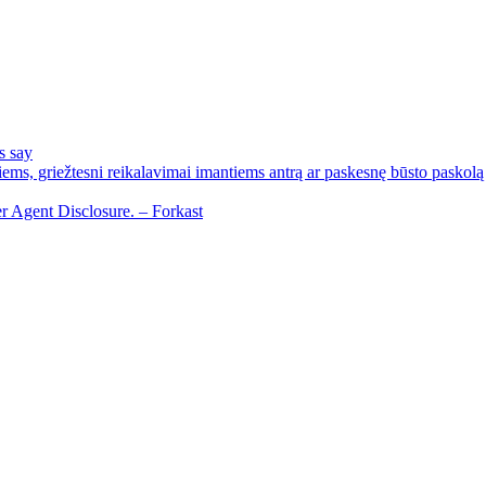
s say
ems, griežtesni reikalavimai imantiems antrą ar paskesnę būsto paskolą
r Agent Disclosure. – Forkast