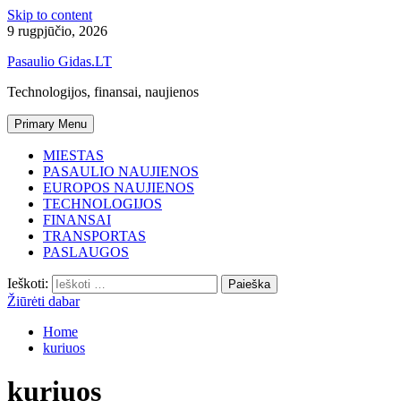
Skip to content
9 rugpjūčio, 2026
Pasaulio Gidas.LT
Technologijos, finansai, naujienos
Primary Menu
MIESTAS
PASAULIO NAUJIENOS
EUROPOS NAUJIENOS
TECHNOLOGIJOS
FINANSAI
TRANSPORTAS
PASLAUGOS
Ieškoti:
Žiūrėti dabar
Home
kuriuos
kuriuos