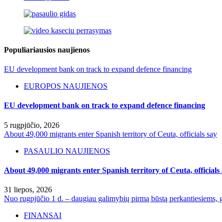
Populiariausios naujienos
EU development bank on track to expand defence financing
EUROPOS NAUJIENOS
EU development bank on track to expand defence financing
5 rugpjūčio, 2026
About 49,000 migrants enter Spanish territory of Ceuta, officials say
PASAULIO NAUJIENOS
About 49,000 migrants enter Spanish territory of Ceuta, officials
31 liepos, 2026
Nuo rugpjūčio 1 d. – daugiau galimybių pirmą būstą perkantiesiems, g
FINANSAI