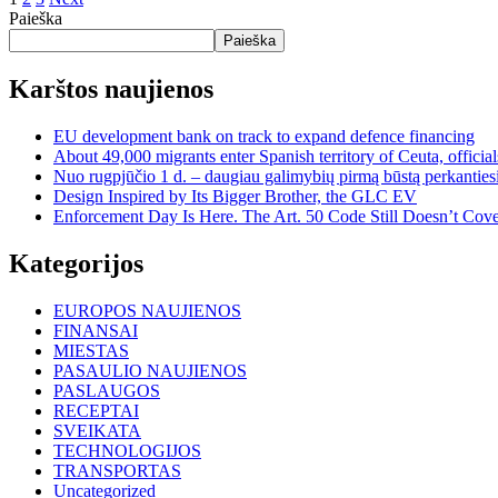
Paieška
Paieška
Karštos naujienos
EU development bank on track to expand defence financing
About 49,000 migrants enter Spanish territory of Ceuta, official
Nuo rugpjūčio 1 d. – daugiau galimybių pirmą būstą perkantiesi
Design Inspired by Its Bigger Brother, the GLC EV
Enforcement Day Is Here. The Art. 50 Code Still Doesn’t Cove
Kategorijos
EUROPOS NAUJIENOS
FINANSAI
MIESTAS
PASAULIO NAUJIENOS
PASLAUGOS
RECEPTAI
SVEIKATA
TECHNOLOGIJOS
TRANSPORTAS
Uncategorized