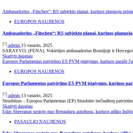
Ambasadorius „Fitschen“: RS subjekto planai, kuriuos planuoja prista
EUROPOS NAUJIENOS
Ambasadorius „Fitschen“: RS subjekto planai, kuriuos planuoja p
admin
15 vasario, 2025
SARAYVO, (FENA). Vokietijos ambasadorius Bosnijoje ir Hercegovina 
Skaityti daugiau
Europos Parlamentas patvirtino ES PVM įstatymus, kuriuos parašė ľ
EUROPOS NAUJIENOS
Europos Parlamentas patvirtino ES PVM įstatymus, kuriuos par
admin
13 vasario, 2025
Strasbūras – Europos Parlamentas (EP) Strasbūre trečiadienį patvir
Skaityti daugiau
Edas Sheeranas sustojo nuo Bengaluru autobusų, kuriuos atliko Indijos
PASAULIO NAUJIENOS