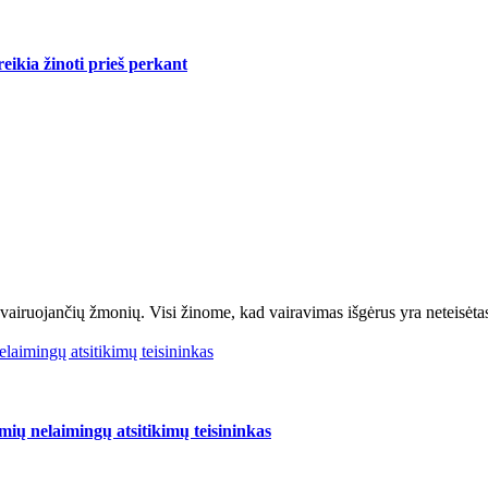
eikia žinoti prieš perkant
vairuojančių žmonių. Visi žinome, kad vairavimas išgėrus yra neteisėtas
elaimingų atsitikimų teisininkas
mių nelaimingų atsitikimų teisininkas