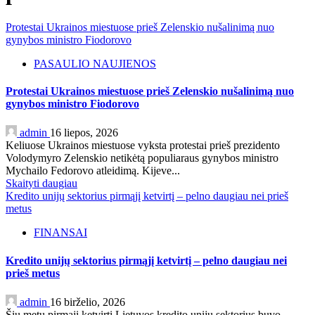
Protestai Ukrainos miestuose prieš Zelenskio nušalinimą nuo
gynybos ministro Fiodorovo
PASAULIO NAUJIENOS
Protestai Ukrainos miestuose prieš Zelenskio nušalinimą nuo
gynybos ministro Fiodorovo
admin
16 liepos, 2026
Keliuose Ukrainos miestuose vyksta protestai prieš prezidento
Volodymyro Zelenskio netikėtą populiaraus gynybos ministro
Mychailo Fedorovo atleidimą. Kijeve...
Skaityti daugiau
Kredito unijų sektorius pirmąjį ketvirtį – pelno daugiau nei prieš
metus
FINANSAI
Kredito unijų sektorius pirmąjį ketvirtį – pelno daugiau nei
prieš metus
admin
16 birželio, 2026
Šių metų pirmąjį ketvirtį Lietuvos kredito unijų sektorius buvo