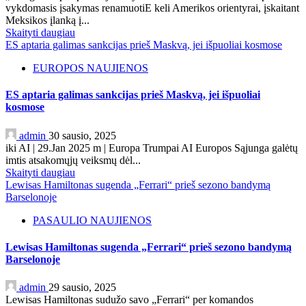
vykdomasis įsakymas renamuotiE keli Amerikos orientyrai, įskaitant
Meksikos įlanką į...
Skaityti daugiau
ES aptaria galimas sankcijas prieš Maskvą, jei išpuoliai kosmose
EUROPOS NAUJIENOS
ES aptaria galimas sankcijas prieš Maskvą, jei išpuoliai
kosmose
admin
30 sausio, 2025
iki AI | 29.Jan 2025 m | Europa Trumpai AI Europos Sąjunga galėtų
imtis atsakomųjų veiksmų dėl...
Skaityti daugiau
Lewisas Hamiltonas sugenda „Ferrari“ prieš sezono bandymą
Barselonoje
PASAULIO NAUJIENOS
Lewisas Hamiltonas sugenda „Ferrari“ prieš sezono bandymą
Barselonoje
admin
29 sausio, 2025
Lewisas Hamiltonas sudužo savo „Ferrari“ per komandos