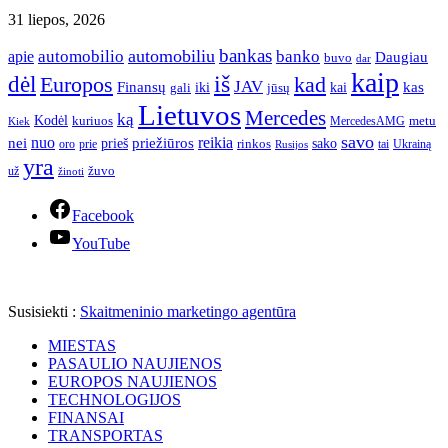
31 liepos, 2026
bankas
automobilio
automobiliu
banko
apie
Daugiau
buvo
dar
kaip
iš
dėl
Europos
kad
JAV
Finansų
kas
iki
kai
gali
jūsų
Lietuvos
Mercedes
ką
Kodėl
kuriuos
metu
MercedesAMG
Kiek
savo
nuo
reikia
nei
priežiūros
sako
prieš
prie
rinkos
Ukrainą
oro
Rusijos
tai
yra
žuvo
už
žinoti
Facebook
YouTube
Susisiekti :
Skaitmeninio marketingo agentūra
MIESTAS
PASAULIO NAUJIENOS
EUROPOS NAUJIENOS
TECHNOLOGIJOS
FINANSAI
TRANSPORTAS