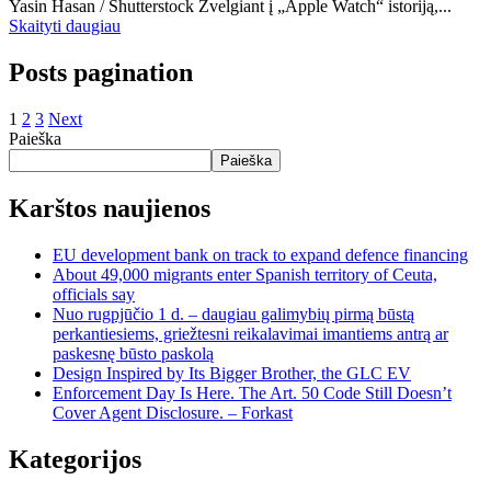
Yasin Hasan / Shutterstock Žvelgiant į „Apple Watch“ istoriją,...
Skaityti daugiau
Posts pagination
1
2
3
Next
Paieška
Paieška
Karštos naujienos
EU development bank on track to expand defence financing
About 49,000 migrants enter Spanish territory of Ceuta,
officials say
Nuo rugpjūčio 1 d. – daugiau galimybių pirmą būstą
perkantiesiems, griežtesni reikalavimai imantiems antrą ar
paskesnę būsto paskolą
Design Inspired by Its Bigger Brother, the GLC EV
Enforcement Day Is Here. The Art. 50 Code Still Doesn’t
Cover Agent Disclosure. – Forkast
Kategorijos