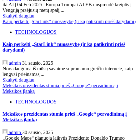
iki AI | 04.Feb 2025 | Europa Trumpai AI EB nusprendė kreiptis į
Vengriją praėjusių metų spalį,...
Skaityti daugiau
Kaip perkelti „StarLink“ nuosavybę (ir ką patikrinti prieš darydami)
TECHNOLOGIJOS
Kaip perkelti „StarLink“ nuosavybę (ir ką patikrinti prieš
darydami)
admin
31 sausio, 2025
Nors dauguma iš mūsų savaime suprantamu greičiu internete, kaip
lengvai prieinamas,...
Skaityti daugiau
Meksikos prezidentas stumia prieš „Google“ pervadinimą į
Meksikos įlanką
TECHNOLOGIJOS
Meksikos prezidentas stumia prieš „Google“ pervadinimą į
Meksikos įlanką
admin
30 sausio, 2025
„Google Maps“ planuoja laikytis Prezidento Donaldo Trumpo