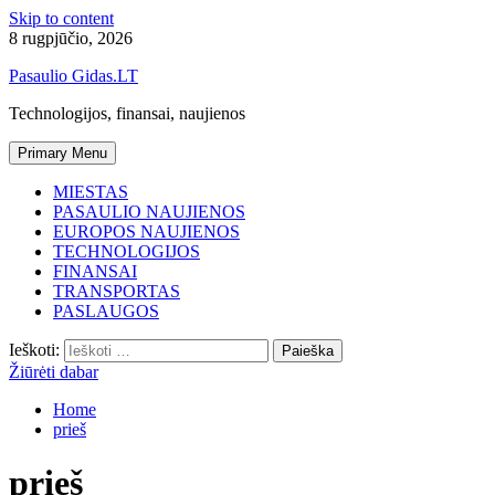
Skip to content
8 rugpjūčio, 2026
Pasaulio Gidas.LT
Technologijos, finansai, naujienos
Primary Menu
MIESTAS
PASAULIO NAUJIENOS
EUROPOS NAUJIENOS
TECHNOLOGIJOS
FINANSAI
TRANSPORTAS
PASLAUGOS
Ieškoti:
Žiūrėti dabar
Home
prieš
prieš