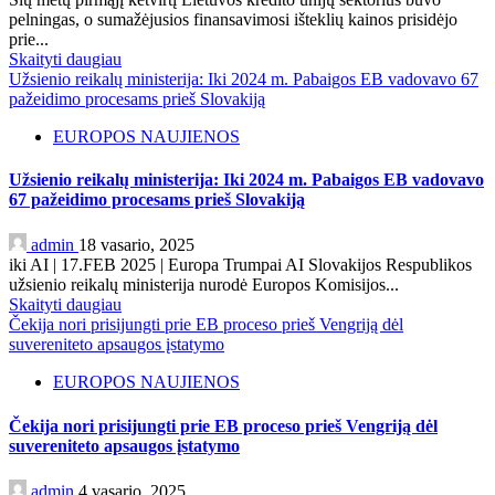
pelningas, o sumažėjusios finansavimosi išteklių kainos prisidėjo
prie...
Skaityti daugiau
Užsienio reikalų ministerija: Iki 2024 m. Pabaigos EB vadovavo 67
pažeidimo procesams prieš Slovakiją
EUROPOS NAUJIENOS
Užsienio reikalų ministerija: Iki 2024 m. Pabaigos EB vadovavo
67 pažeidimo procesams prieš Slovakiją
admin
18 vasario, 2025
iki AI | 17.FEB 2025 | Europa Trumpai AI Slovakijos Respublikos
užsienio reikalų ministerija nurodė Europos Komisijos...
Skaityti daugiau
Čekija nori prisijungti prie EB proceso prieš Vengriją dėl
suvereniteto apsaugos įstatymo
EUROPOS NAUJIENOS
Čekija nori prisijungti prie EB proceso prieš Vengriją dėl
suvereniteto apsaugos įstatymo
admin
4 vasario, 2025