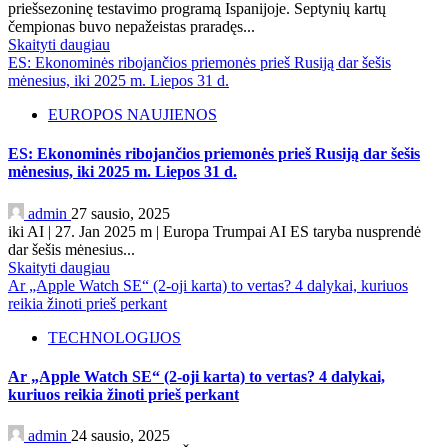
priešsezoninę testavimo programą Ispanijoje. Septynių kartų
čempionas buvo nepažeistas praradęs...
Skaityti daugiau
ES: Ekonominės ribojančios priemonės prieš Rusiją dar šešis
mėnesius, iki 2025 m. Liepos 31 d.
EUROPOS NAUJIENOS
ES: Ekonominės ribojančios priemonės prieš Rusiją dar šešis
mėnesius, iki 2025 m. Liepos 31 d.
admin
27 sausio, 2025
iki AI | 27. Jan 2025 m | Europa Trumpai AI ES taryba nusprendė
dar šešis mėnesius...
Skaityti daugiau
Ar „Apple Watch SE“ (2-oji karta) to vertas? 4 dalykai, kuriuos
reikia žinoti prieš perkant
TECHNOLOGIJOS
Ar „Apple Watch SE“ (2-oji karta) to vertas? 4 dalykai,
kuriuos reikia žinoti prieš perkant
admin
24 sausio, 2025