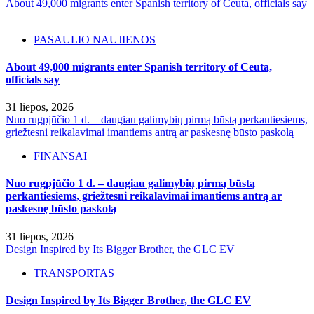
About 49,000 migrants enter Spanish territory of Ceuta, officials say
PASAULIO NAUJIENOS
About 49,000 migrants enter Spanish territory of Ceuta,
officials say
31 liepos, 2026
Nuo rugpjūčio 1 d. – daugiau galimybių pirmą būstą perkantiesiems,
griežtesni reikalavimai imantiems antrą ar paskesnę būsto paskolą
FINANSAI
Nuo rugpjūčio 1 d. – daugiau galimybių pirmą būstą
perkantiesiems, griežtesni reikalavimai imantiems antrą ar
paskesnę būsto paskolą
31 liepos, 2026
Design Inspired by Its Bigger Brother, the GLC EV
TRANSPORTAS
Design Inspired by Its Bigger Brother, the GLC EV