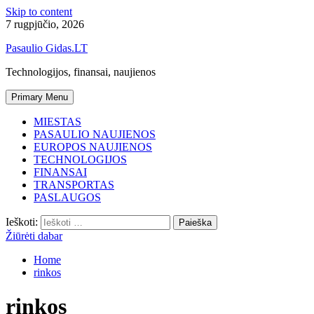
Skip to content
7 rugpjūčio, 2026
Pasaulio Gidas.LT
Technologijos, finansai, naujienos
Primary Menu
MIESTAS
PASAULIO NAUJIENOS
EUROPOS NAUJIENOS
TECHNOLOGIJOS
FINANSAI
TRANSPORTAS
PASLAUGOS
Ieškoti:
Žiūrėti dabar
Home
rinkos
rinkos