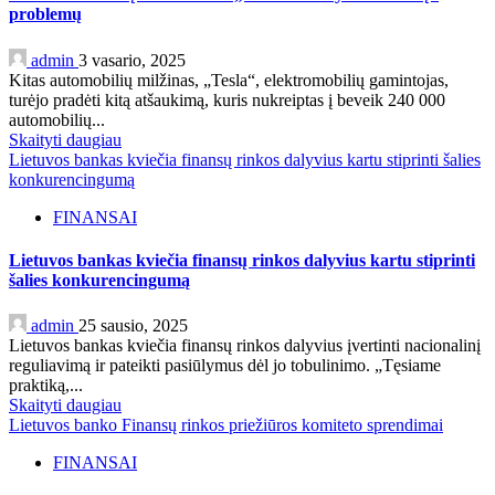
problemų
admin
3 vasario, 2025
Kitas automobilių milžinas, „Tesla“, elektromobilių gamintojas,
turėjo pradėti kitą atšaukimą, kuris nukreiptas į beveik 240 000
automobilių...
Skaityti daugiau
Lietuvos bankas kviečia finansų rinkos dalyvius kartu stiprinti šalies
konkurencingumą
FINANSAI
Lietuvos bankas kviečia finansų rinkos dalyvius kartu stiprinti
šalies konkurencingumą
admin
25 sausio, 2025
Lietuvos bankas kviečia finansų rinkos dalyvius įvertinti nacionalinį
reguliavimą ir pateikti pasiūlymus dėl jo tobulinimo. „Tęsiame
praktiką,...
Skaityti daugiau
Lietuvos banko Finansų rinkos priežiūros komiteto sprendimai
FINANSAI