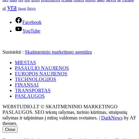
prie
rinkos
Ukrainą
oro
Rusijos
tai
yra
žuvo
už
žinoti
Facebook
YouTube
Susisiekti :
Skaitmeninio marketingo agentūra
MIESTAS
PASAULIO NAUJIENOS
EUROPOS NAUJIENOS
TECHNOLOGIJOS
FINANSAI
TRANSPORTAS
PASLAUGOS
WEBSTUDIO.LT © SKAITMENINIO MARKETINGO
PASLAUGOS. SEO tekstų rašymas, turinio kūrimas, straipsnių
rašymas ir talpinimas į mūsų valdomas svetaines.
|
DarkNews
by AF
themes.
Close