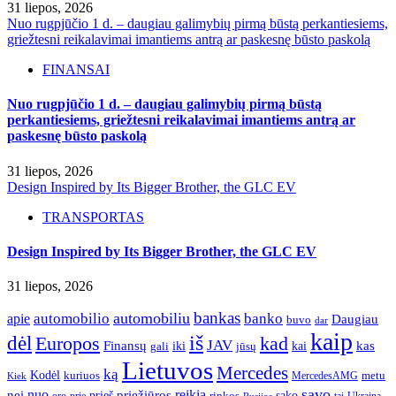
31 liepos, 2026
Nuo rugpjūčio 1 d. – daugiau galimybių pirmą būstą perkantiesiems,
griežtesni reikalavimai imantiems antrą ar paskesnę būsto paskolą
FINANSAI
Nuo rugpjūčio 1 d. – daugiau galimybių pirmą būstą
perkantiesiems, griežtesni reikalavimai imantiems antrą ar
paskesnę būsto paskolą
31 liepos, 2026
Design Inspired by Its Bigger Brother, the GLC EV
TRANSPORTAS
Design Inspired by Its Bigger Brother, the GLC EV
31 liepos, 2026
bankas
automobilio
automobiliu
banko
apie
Daugiau
buvo
dar
kaip
iš
dėl
Europos
kad
JAV
Finansų
kas
iki
kai
gali
jūsų
Lietuvos
Mercedes
ką
Kodėl
kuriuos
metu
MercedesAMG
Kiek
savo
nuo
reikia
nei
priežiūros
sako
prieš