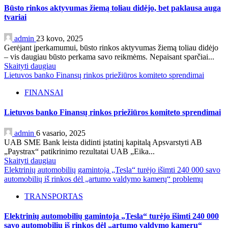
Būsto rinkos aktyvumas žiemą toliau didėjo, bet paklausa auga
tvariai
admin
23 kovo, 2025
Gerėjant įperkamumui, būsto rinkos aktyvumas žiemą toliau didėjo
– vis daugiau būsto perkama savo reikmėms. Nepaisant sparčiai...
Skaityti daugiau
Lietuvos banko Finansų rinkos priežiūros komiteto sprendimai
FINANSAI
Lietuvos banko Finansų rinkos priežiūros komiteto sprendimai
admin
6 vasario, 2025
UAB SME Bank leista didinti įstatinį kapitalą Apsvarstyti AB
„Paystrax“ patikrinimo rezultatai UAB „Eika...
Skaityti daugiau
Elektrinių automobilių gamintoja „Tesla“ turėjo išimti 240 000 savo
automobilių iš rinkos dėl „artumo valdymo kamerų“ problemų
TRANSPORTAS
Elektrinių automobilių gamintoja „Tesla“ turėjo išimti 240 000
savo automobilių iš rinkos dėl „artumo valdymo kamerų“