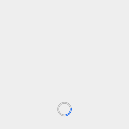
ojo
Dėl šiuo metu skiriamo mažo finansavimo ir
ausi
demografinių iššūkių Lietuva per ateinančius
dešimtmečius susidurs su reikšmingu poreikiu...
Skaityti daugiau
FINANSAI