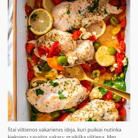
Štai vištienos vakarienės idėja, kuri puikiai nutinka
kiekvieną savaitės vakarą: graikiška vištiena. Mes