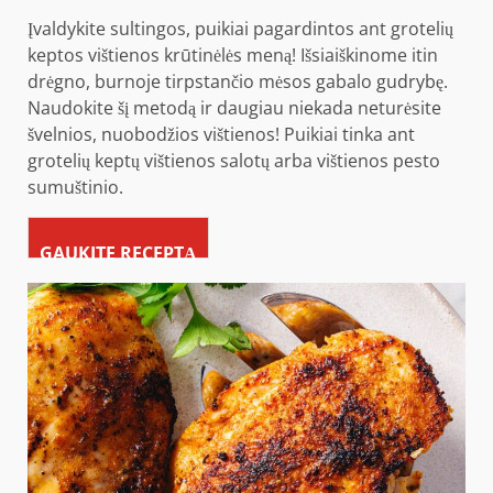
Įvaldykite sultingos, puikiai pagardintos ant grotelių
keptos vištienos krūtinėlės meną! Išsiaiškinome itin
drėgno, burnoje tirpstančio mėsos gabalo gudrybę.
Naudokite šį metodą ir daugiau niekada neturėsite
švelnios, nuobodžios vištienos! Puikiai tinka ant
grotelių keptų vištienos salotų arba vištienos pesto
sumuštinio.
GAUKITE RECEPTĄ