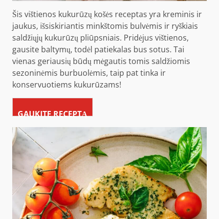
Šis vištienos kukurūzų košės receptas yra kreminis ir
jaukus, išsiskiriantis minkštomis bulvėmis ir ryškiais
saldžiųjų kukurūzų pliūpsniais. Pridėjus vištienos,
gausite baltymų, todėl patiekalas bus sotus. Tai
vienas geriausių būdų mėgautis tomis saldžiomis
sezoninėmis burbuolėmis, taip pat tinka ir
konservuotiems kukurūzams!
GAUKITE RECEPTĄ