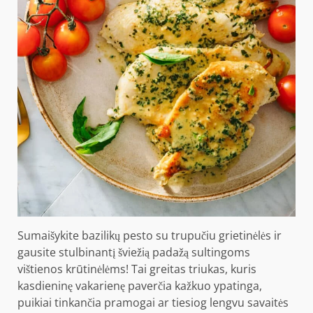
Sumaišykite bazilikų pesto su trupučiu grietinėlės ir
gausite stulbinantį šviežią padažą sultingoms
vištienos krūtinėlėms! Tai greitas triukas, kuris
kasdieninę vakarienę paverčia kažkuo ypatinga,
puikiai tinkančia pramogai ar tiesiog lengvu savaitės