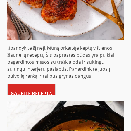
Išbandykite šį neįtikėtiną orkaitėje keptų vištienos
šlaunelių receptą! Šis paprastas būdas yra puikiai
pagardintos mėsos su traškia oda ir sultingu,
sultingu interjeru paslaptis. Panardinkite juos į
buivolių rančą ir tai bus grynas dangus.
GAUKITE RECEPTĄ