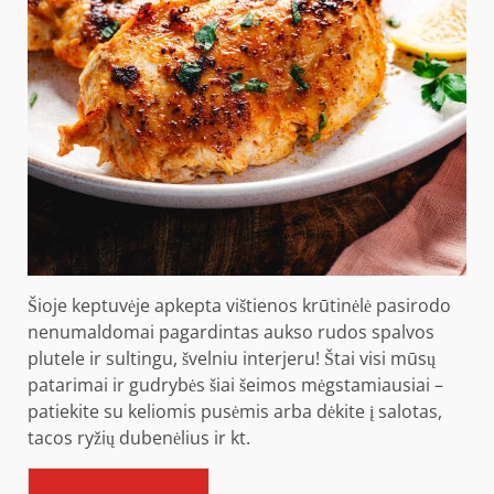
Šioje keptuvėje apkepta vištienos krūtinėlė
pasirodo
nenumaldomai pagardintas aukso rudos spalvos
plutele ir sultingu, švelniu interjeru! Štai visi mūsų
patarimai ir gudrybės šiai šeimos mėgstamiausiai –
patiekite su keliomis pusėmis arba dėkite į salotas,
tacos ryžių dubenėlius ir kt.