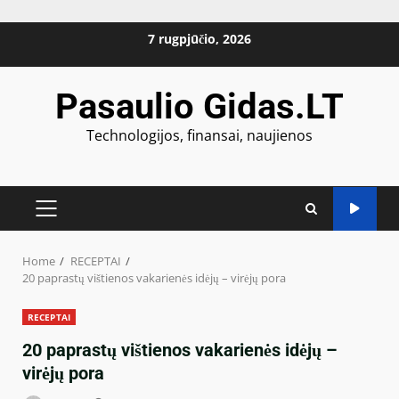
Skip
7 rugpjūčio, 2026
to
content
Pasaulio Gidas.LT
Technologijos, finansai, naujienos
PRIMARY
MENU
Home
RECEPTAI
20 paprastų vištienos vakarienės idėjų – virėjų pora
RECEPTAI
20 paprastų vištienos vakarienės idėjų –
virėjų pora