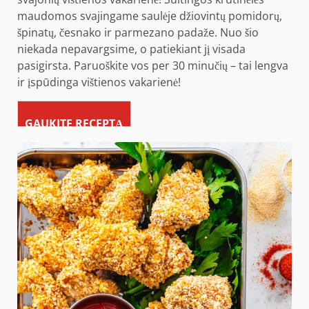
maudomos svajingame saulėje džiovintų pomidorų,
špinatų, česnako ir parmezano padaže. Nuo šio
niekada nepavargsime, o patiekiant jį visada
pasigirsta. Paruoškite vos per 30 minučių – tai lengva
ir įspūdinga vištienos vakarienė!
GAUKITE RECEPTĄ