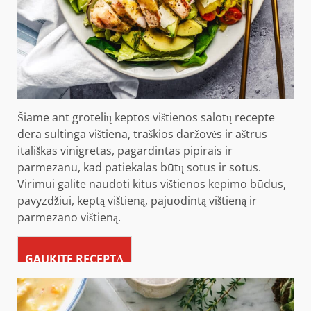
Šiame ant grotelių keptos vištienos salotų recepte
dera sultinga vištiena, traškios daržovės ir aštrus
itališkas vinigretas, pagardintas pipirais ir
parmezanu, kad patiekalas būtų sotus ir sotus.
Virimui galite naudoti kitus vištienos kepimo būdus,
pavyzdžiui, keptą vištieną, pajuodintą vištieną ir
parmezano vištieną.
GAUKITE RECEPTĄ