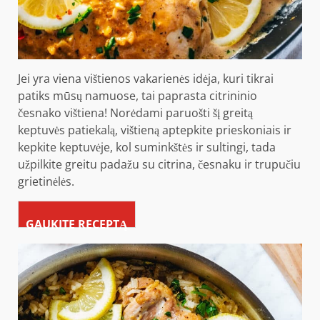
Jei yra viena vištienos vakarienės idėja, kuri tikrai
patiks mūsų namuose, tai paprasta citrininio
česnako vištiena! Norėdami paruošti šį greitą
keptuvės patiekalą, vištieną aptepkite prieskoniais ir
kepkite keptuvėje, kol suminkštės ir sultingi, tada
užpilkite greitu padažu su citrina, česnaku ir trupučiu
grietinėlės.
GAUKITE RECEPTĄ