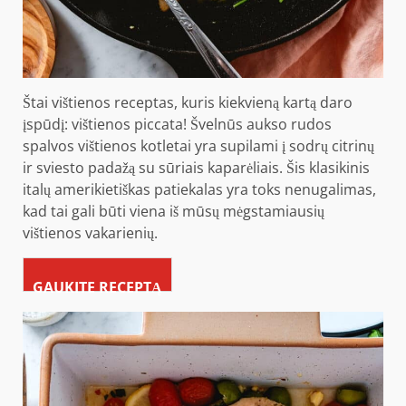
Štai vištienos receptas, kuris kiekvieną kartą daro
įspūdį: vištienos piccata! Švelnūs aukso rudos
spalvos vištienos kotletai yra supilami į sodrų citrinų
ir sviesto padažą su sūriais kaparėliais. Šis klasikinis
italų amerikietiškas patiekalas yra toks nenugalimas,
kad tai gali būti viena iš mūsų mėgstamiausių
vištienos vakarienių.
GAUKITE RECEPTĄ