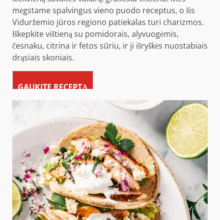
mėgstame spalvingus vieno puodo receptus, o šis
Viduržemio jūros regiono patiekalas turi charizmos.
Iškepkite vištieną su pomidorais, alyvuogėmis,
česnaku, citrina ir fetos sūriu, ir ji išryškės nuostabiais
drąsiais skoniais.
GAUKITE RECEPTĄ