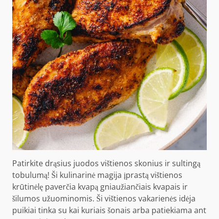
Patirkite drąsius juodos vištienos skonius ir sultingą
tobulumą! Ši kulinarinė magija įprastą vištienos
krūtinėlę paverčia kvapą gniaužiančiais kvapais ir
šilumos užuominomis. Ši vištienos vakarienės idėja
puikiai tinka su kai kuriais šonais arba patiekiama ant