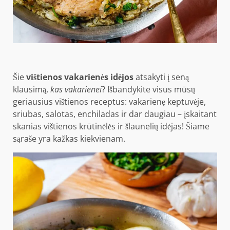
Šie
vištienos vakarienės idėjos
atsakyti į seną
klausimą,
kas vakarienei
? Išbandykite visus mūsų
geriausius vištienos receptus: vakarienę keptuvėje,
sriubas, salotas, enchiladas ir dar daugiau – įskaitant
skanias vištienos krūtinėlės ir šlaunelių idėjas! Šiame
sąraše yra kažkas kiekvienam.