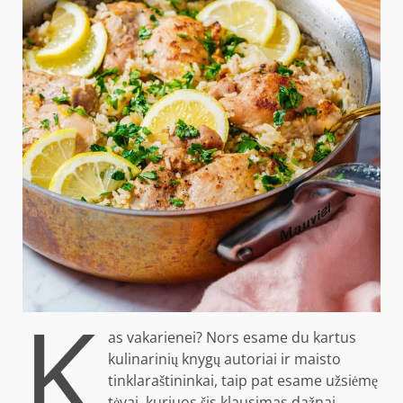
K
as vakarienei? Nors esame du kartus
kulinarinių knygų autoriai ir maisto
tinklaraštininkai, taip pat esame užsiėmę
tėvai, kuriuos šis klausimas dažnai