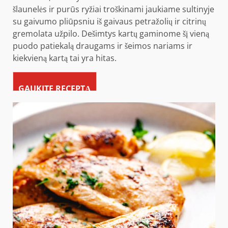
šlaunelės ir purūs ryžiai troškinami jaukiame sultinyje
su gaivumo pliūpsniu iš gaivaus petražolių ir citrinų
gremolata užpilo. Dešimtys kartų gaminome šį vieną
puodo patiekalą draugams ir šeimos nariams ir
kiekvieną kartą tai yra hitas.
GAUKITE RECEPTĄ