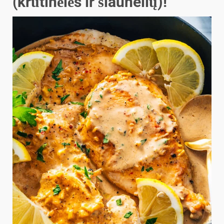
(krūtinėlės ir šlaunelių)!