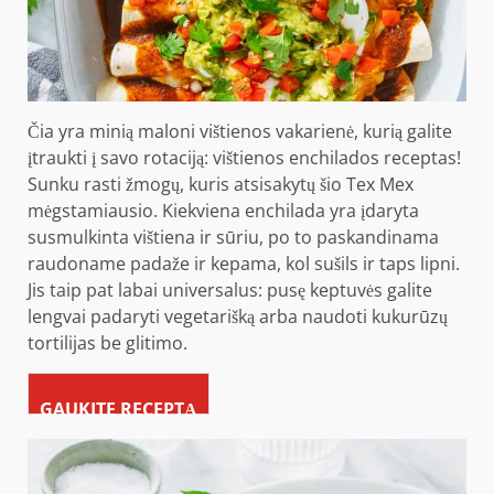
Čia yra minią maloni vištienos vakarienė, kurią galite
įtraukti į savo rotaciją: vištienos enchilados receptas!
Sunku rasti žmogų, kuris atsisakytų šio Tex Mex
mėgstamiausio. Kiekviena enchilada yra įdaryta
susmulkinta vištiena ir sūriu, po to paskandinama
raudoname padaže ir kepama, kol sušils ir taps lipni.
Jis taip pat labai universalus: pusę keptuvės galite
lengvai padaryti vegetarišką arba naudoti kukurūzų
tortilijas be glitimo.
GAUKITE RECEPTĄ