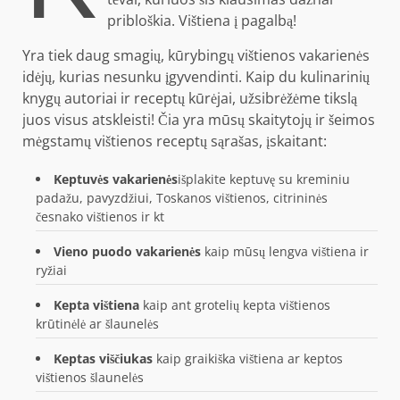
pribloškia. Vištiena į pagalbą!
Yra tiek daug smagių, kūrybingų vištienos vakarienės
idėjų, kurias nesunku įgyvendinti. Kaip du kulinarinių
knygų autoriai ir receptų kūrėjai, užsibrėžėme tikslą
juos visus atskleisti! Čia yra mūsų skaitytojų ir šeimos
mėgstamų vištienos receptų sąrašas, įskaitant:
Keptuvės vakarienės
išplakite keptuvę su kreminiu
padažu, pavyzdžiui, Toskanos vištienos, citrininės
česnako vištienos ir kt
Vieno puodo vakarienės
kaip mūsų lengva vištiena ir
ryžiai
Kepta vištiena
kaip ant grotelių kepta vištienos
krūtinėlė ar šlaunelės
Keptas viščiukas
kaip graikiška vištiena ar keptos
vištienos šlaunelės