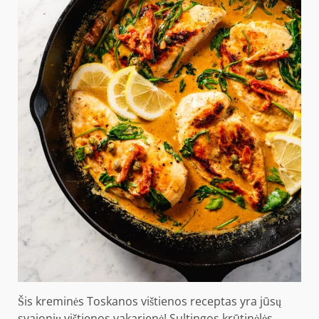
Šis kreminės Toskanos vištienos receptas yra jūsų
svajonių vištienos vakarienė! Sultingos krūtinėlės