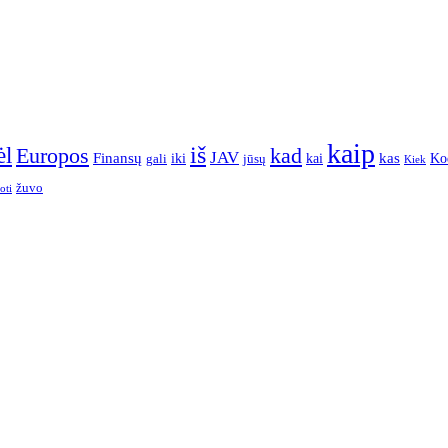
kaip
iš
ėl
Europos
kad
JAV
Finansų
kas
Ko
iki
kai
gali
jūsų
Kiek
žuvo
oti