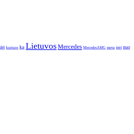
Lietuvos
Mercedes
ką
nuo
dėl
nei
kuriuos
metu
MercedesAMG