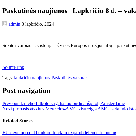
Paskutinės naujienos | Lapkričio 8 d. – va
admin
8 lapkričio, 2024
Sekite svarbiausias istorijas iš visos Europos ir už jos ribų – paskutine
Source link
Tags:
lapkričio
naujienos
Paskutinės
vakaras
Post navigation
Previous
Izraelio futbolo sirgaliai apibūdina išpuolį Amsterdame
Next
pirmasis atskiras Mercedes-AMG visureigis AMG padalinio istor
Related Stories
EU development bank on track to expand defence financing