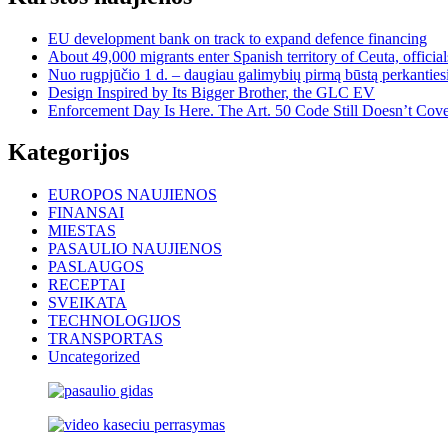
EU development bank on track to expand defence financing
About 49,000 migrants enter Spanish territory of Ceuta, official
Nuo rugpjūčio 1 d. – daugiau galimybių pirmą būstą perkantiesi
Design Inspired by Its Bigger Brother, the GLC EV
Enforcement Day Is Here. The Art. 50 Code Still Doesn’t Cove
Kategorijos
EUROPOS NAUJIENOS
FINANSAI
MIESTAS
PASAULIO NAUJIENOS
PASLAUGOS
RECEPTAI
SVEIKATA
TECHNOLOGIJOS
TRANSPORTAS
Uncategorized