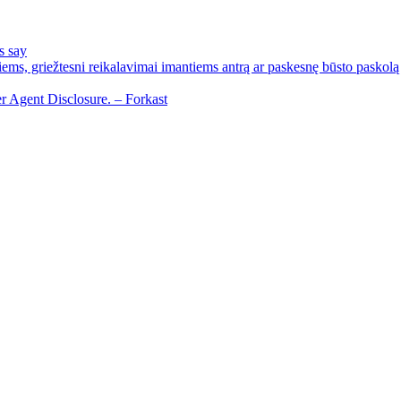
s say
ems, griežtesni reikalavimai imantiems antrą ar paskesnę būsto paskolą
r Agent Disclosure. – Forkast