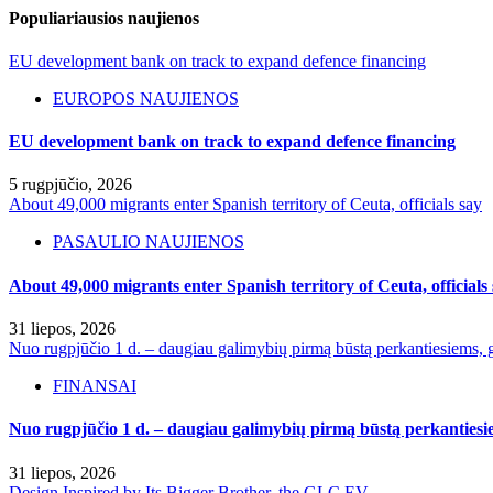
Populiariausios naujienos
EU development bank on track to expand defence financing
EUROPOS NAUJIENOS
EU development bank on track to expand defence financing
5 rugpjūčio, 2026
About 49,000 migrants enter Spanish territory of Ceuta, officials say
PASAULIO NAUJIENOS
About 49,000 migrants enter Spanish territory of Ceuta, officials
31 liepos, 2026
Nuo rugpjūčio 1 d. – daugiau galimybių pirmą būstą perkantiesiems, g
FINANSAI
Nuo rugpjūčio 1 d. – daugiau galimybių pirmą būstą perkantiesie
31 liepos, 2026
Design Inspired by Its Bigger Brother, the GLC EV