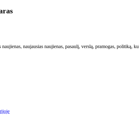
karas
s naujienas, naujausias naujienas, pasaulį, verslą, pramogas, politiką, ku
ijoje