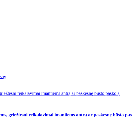
 say
riežtesni reikalavimai imantiems antrą ar paskesnę būsto paskolą
ms, griežtesni reikalavimai imantiems antrą ar paskesnę būsto pa