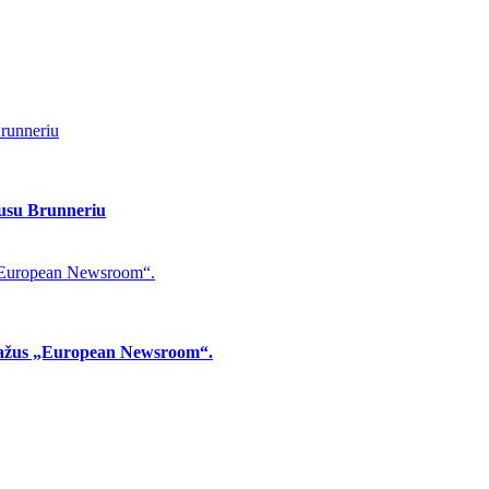
Brunneriu
gnusu Brunneriu
us „European Newsroom“.
ortažus „European Newsroom“.