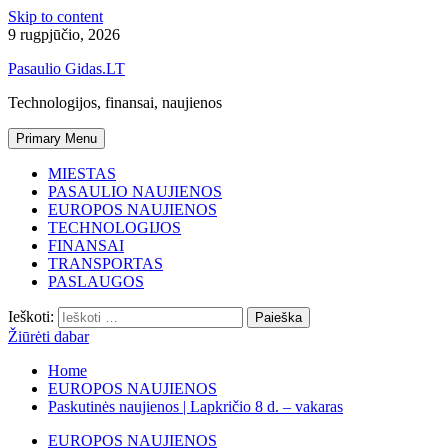
Skip to content
9 rugpjūčio, 2026
Pasaulio Gidas.LT
Technologijos, finansai, naujienos
Primary Menu
MIESTAS
PASAULIO NAUJIENOS
EUROPOS NAUJIENOS
TECHNOLOGIJOS
FINANSAI
TRANSPORTAS
PASLAUGOS
Ieškoti:
Žiūrėti dabar
Home
EUROPOS NAUJIENOS
Paskutinės naujienos | Lapkričio 8 d. – vakaras
EUROPOS NAUJIENOS