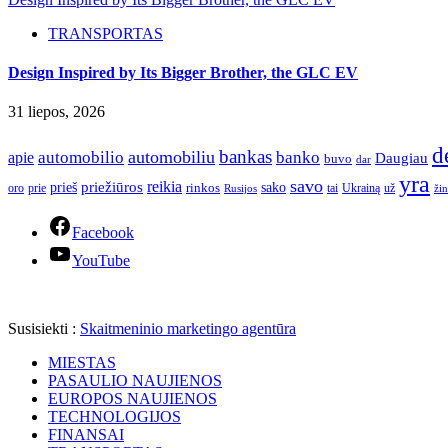
TRANSPORTAS
Design Inspired by Its Bigger Brother, the GLC EV
31 liepos, 2026
d
bankas
automobilio
automobiliu
banko
apie
Daugiau
buvo
dar
yra
savo
reikia
priežiūros
sako
prieš
prie
rinkos
Ukrainą
oro
Rusijos
tai
už
žin
Facebook
YouTube
Susisiekti :
Skaitmeninio marketingo agentūra
MIESTAS
PASAULIO NAUJIENOS
EUROPOS NAUJIENOS
TECHNOLOGIJOS
FINANSAI