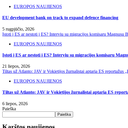
EUROPOS NAUJIENOS
EU development bank on track to expand defence financing
5 rugpjūčio, 2026
Įstoti į ES ar nestoti į ES? Interviu su migracijos komisaru Magnusu 
EUROPOS NAUJIENOS
Įstoti į ES ar nestoti į ES? Interviu su migracijos komisaru Ma
21 liepos, 2026
Tiltas už Atlanto: JAV ir Vokietijos žurnalistai aptaria ES reportaž
EUROPOS NAUJIENOS
Tiltas už Atlanto: JAV ir Vokietijos žurnalistai aptaria ES rep
6 liepos, 2026
Paieška
Paieška
Karštos naujienos