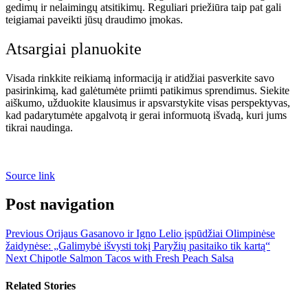
gedimų ir nelaimingų atsitikimų. Reguliari priežiūra taip pat gali
teigiamai paveikti jūsų draudimo įmokas.
Atsargiai planuokite
Visada rinkkite reikiamą informaciją ir atidžiai pasverkite savo
pasirinkimą, kad galėtumėte priimti patikimus sprendimus. Siekite
aiškumo, užduokite klausimus ir apsvarstykite visas perspektyvas,
kad padarytumėte apgalvotą ir gerai informuotą išvadą, kuri jums
tikrai naudinga.
Source link
Post navigation
Previous
Orijaus Gasanovo ir Igno Lelio įspūdžiai Olimpinėse
žaidynėse: „Galimybė išvysti tokį Paryžių pasitaiko tik kartą“
Next
Chipotle Salmon Tacos with Fresh Peach Salsa
Related Stories