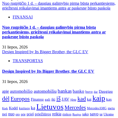
Nuo rugpjūčio 1 d. – daugiau galimybių pirmą būstą perkantiesiems,
griežtesni reikalavimai imantiems antrą ar paskesnę būsto paskolą
FINANSAI
Nuo rugpjūčio 1 d. – daugiau galimybių pirmą būstą
perkantiesiems, griežtesni reikalavimai imantiems antrą ar
paskesnę būsto paskolą
31 liepos, 2026
Design Inspired by Its Bigger Brother, the GLC EV
TRANSPORTAS
Design Inspired by Its Bigger Brother, the GLC EV
31 liepos, 2026
bankas
automobilio
automobiliu
banko
apie
Daugiau
buvo
dar
kaip
iš
dėl
Europos
kad
JAV
Finansų
kas
iki
kai
gali
jūsų
Lietuvos
Mercedes
ką
Kodėl
kuriuos
metu
MercedesAMG
Kiek
savo
nuo
reikia
nei
priežiūros
sako
prieš
prie
rinkos
Ukrainą
oro
Rusijos
tai