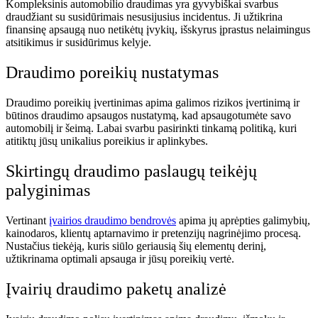
Kompleksinis automobilio draudimas yra gyvybiškai svarbus
draudžiant su susidūrimais nesusijusius incidentus. Ji užtikrina
finansinę apsaugą nuo netikėtų įvykių, išskyrus įprastus nelaimingus
atsitikimus ir susidūrimus kelyje.
Draudimo poreikių nustatymas
Draudimo poreikių įvertinimas apima galimos rizikos įvertinimą ir
būtinos draudimo apsaugos nustatymą, kad apsaugotumėte savo
automobilį ir šeimą. Labai svarbu pasirinkti tinkamą politiką, kuri
atitiktų jūsų unikalius poreikius ir aplinkybes.
Skirtingų draudimo paslaugų teikėjų
palyginimas
Vertinant
įvairios draudimo bendrovės
apima jų aprėpties galimybių,
kainodaros, klientų aptarnavimo ir pretenzijų nagrinėjimo procesą.
Nustačius tiekėją, kuris siūlo geriausią šių elementų derinį,
užtikrinama optimali apsauga ir jūsų poreikių vertė.
Įvairių draudimo paketų analizė