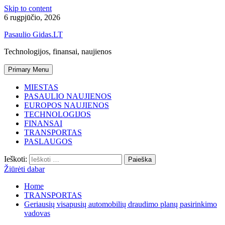
Skip to content
6 rugpjūčio, 2026
Pasaulio Gidas.LT
Technologijos, finansai, naujienos
Primary Menu
MIESTAS
PASAULIO NAUJIENOS
EUROPOS NAUJIENOS
TECHNOLOGIJOS
FINANSAI
TRANSPORTAS
PASLAUGOS
Ieškoti:
Žiūrėti dabar
Home
TRANSPORTAS
Geriausių visapusių automobilių draudimo planų pasirinkimo
vadovas