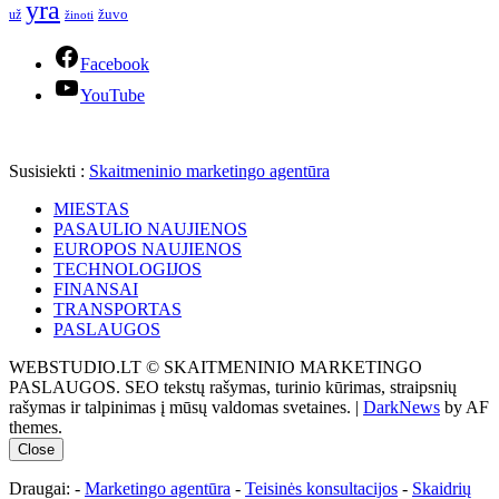
yra
žuvo
už
žinoti
Facebook
YouTube
Susisiekti :
Skaitmeninio marketingo agentūra
MIESTAS
PASAULIO NAUJIENOS
EUROPOS NAUJIENOS
TECHNOLOGIJOS
FINANSAI
TRANSPORTAS
PASLAUGOS
WEBSTUDIO.LT © SKAITMENINIO MARKETINGO
PASLAUGOS. SEO tekstų rašymas, turinio kūrimas, straipsnių
rašymas ir talpinimas į mūsų valdomas svetaines.
|
DarkNews
by AF
themes.
Close
Draugai: -
Marketingo agentūra
-
Teisinės konsultacijos
-
Skaidrių