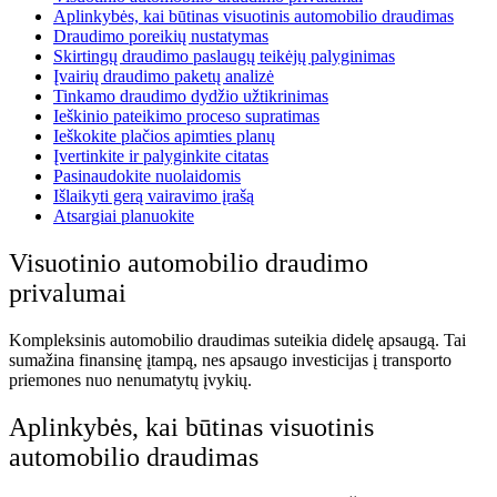
Aplinkybės, kai būtinas visuotinis automobilio draudimas
Draudimo poreikių nustatymas
Skirtingų draudimo paslaugų teikėjų palyginimas
Įvairių draudimo paketų analizė
Tinkamo draudimo dydžio užtikrinimas
Ieškinio pateikimo proceso supratimas
Ieškokite plačios apimties planų
Įvertinkite ir palyginkite citatas
Pasinaudokite nuolaidomis
Išlaikyti gerą vairavimo įrašą
Atsargiai planuokite
Visuotinio automobilio draudimo
privalumai
Kompleksinis automobilio draudimas suteikia didelę apsaugą. Tai
sumažina finansinę įtampą, nes apsaugo investicijas į transporto
priemones nuo nenumatytų įvykių.
Aplinkybės, kai būtinas visuotinis
automobilio draudimas