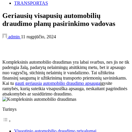
TRANSPORTAS
Geriausių visapusių automobilių
draudimo planų pasirinkimo vadovas
admin
11 rugpjūčio, 2024
Kompleksinis automobilio draudimas yra labai svarbus, nes jis ne tik
padengia žalą, padarytą nelaimingų atsitikimų metu, bet ir apsaugo
nuo vagysčių, stichinių nelaimių ir vandalizmo. Tai užtikrina
finansinį saugumą ir užtikrinimą transporto priemonių savininkams.
Kai tu
gauti geriausią automobilio draudimo apsaugą
įgysite
ramybės, kurią suteikia visapusiška apsauga, neskaitant pagrindinės
atsakomybės ar susidūrimo draudimo.
Turinys
Visuotinio automobilio draudimo privalumai