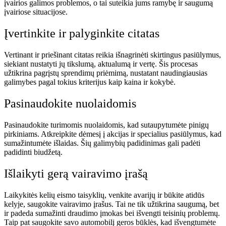
įvairios galimos problemos, o tai suteikia jums ramybę ir saugumą
įvairiose situacijose.
Įvertinkite ir palyginkite citatas
Vertinant ir priešinant citatas reikia išnagrinėti skirtingus pasiūlymus,
siekiant nustatyti jų tikslumą, aktualumą ir vertę. Šis procesas
užtikrina pagrįstų sprendimų priėmimą, nustatant naudingiausias
galimybes pagal tokius kriterijus kaip kaina ir kokybė.
Pasinaudokite nuolaidomis
Pasinaudokite turimomis nuolaidomis, kad sutaupytumėte pinigų
pirkiniams. Atkreipkite dėmesį į akcijas ir specialius pasiūlymus, kad
sumažintumėte išlaidas. Šių galimybių padidinimas gali padėti
padidinti biudžetą.
Išlaikyti gerą vairavimo įrašą
Laikykitės kelių eismo taisyklių, venkite avarijų ir būkite atidūs
kelyje, saugokite vairavimo įrašus. Tai ne tik užtikrina saugumą, bet
ir padeda sumažinti draudimo įmokas bei išvengti teisinių problemų.
Taip pat saugokite savo automobilį geros būklės, kad išvengtumėte