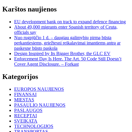
Karštos naujienos
EU development bank on track to expand defence financing
About 49,000 migrants enter Spanish territory of Ceuta,
officials say
Nuo rugpjūčio 1 d. – daugiau galimybių pirmą būstą
perkantiesiems, griežtesni reikalavimai imantiems antrą ar
paskesnę būsto paskolą
Design Inspired by Its Bigger Brother, the GLC EV
Enforcement Day Is Here. The Art. 50 Code Still Doesn’t
Cover Agent Disclosure. – Forkast
Kategorijos
EUROPOS NAUJIENOS
FINANSAI
MIESTAS
PASAULIO NAUJIENOS
PASLAUGOS
RECEPTAI
SVEIKATA
TECHNOLOGIJOS
TRANSPORTAS