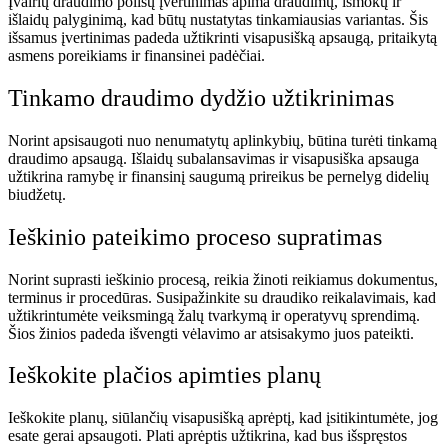
Įvairių draudimo polisų įvertinimas apima draudimų, išmokų ir
išlaidų palyginimą, kad būtų nustatytas tinkamiausias variantas. Šis
išsamus įvertinimas padeda užtikrinti visapusišką apsaugą, pritaikytą
asmens poreikiams ir finansinei padėčiai.
Tinkamo draudimo dydžio užtikrinimas
Norint apsisaugoti nuo nenumatytų aplinkybių, būtina turėti tinkamą
draudimo apsaugą. Išlaidų subalansavimas ir visapusiška apsauga
užtikrina ramybę ir finansinį saugumą prireikus be pernelyg didelių
biudžetų.
Ieškinio pateikimo proceso supratimas
Norint suprasti ieškinio procesą, reikia žinoti reikiamus dokumentus,
terminus ir procedūras. Susipažinkite su draudiko reikalavimais, kad
užtikrintumėte veiksmingą žalų tvarkymą ir operatyvų sprendimą.
Šios žinios padeda išvengti vėlavimo ar atsisakymo juos pateikti.
Ieškokite plačios apimties planų
Ieškokite planų, siūlančių visapusišką aprėptį, kad įsitikintumėte, jog
esate gerai apsaugoti. Plati aprėptis užtikrina, kad bus išspręstos