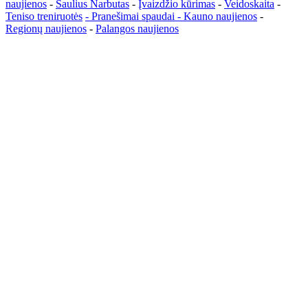
naujienos
-
Saulius Narbutas
-
Įvaizdžio kūrimas
-
Veidoskaita
-
Teniso treniruotės
- Pranešimai spaudai -
Kauno naujienos
-
Regionų naujienos
-
Palangos naujienos