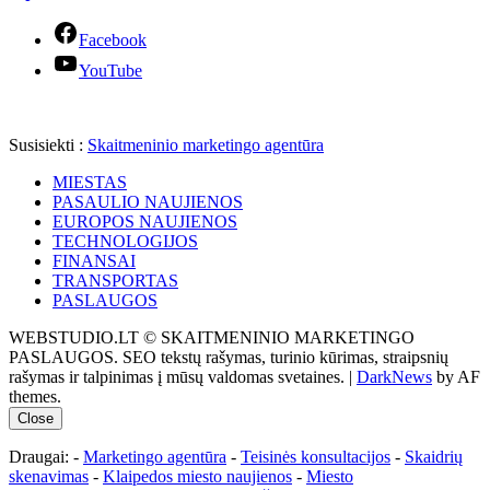
Facebook
YouTube
Susisiekti :
Skaitmeninio marketingo agentūra
MIESTAS
PASAULIO NAUJIENOS
EUROPOS NAUJIENOS
TECHNOLOGIJOS
FINANSAI
TRANSPORTAS
PASLAUGOS
WEBSTUDIO.LT © SKAITMENINIO MARKETINGO
PASLAUGOS. SEO tekstų rašymas, turinio kūrimas, straipsnių
rašymas ir talpinimas į mūsų valdomas svetaines.
|
DarkNews
by AF
themes.
Close
Draugai: -
Marketingo agentūra
-
Teisinės konsultacijos
-
Skaidrių
skenavimas
-
Klaipedos miesto naujienos
-
Miesto