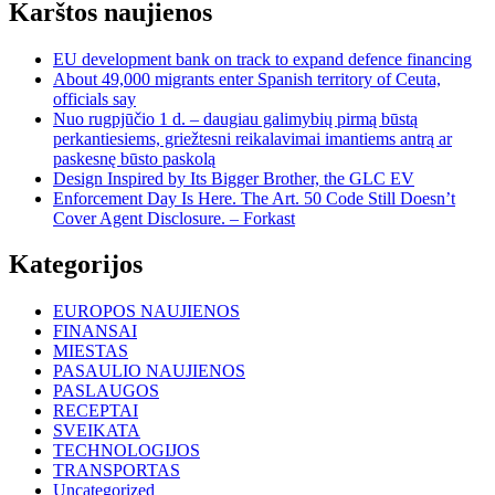
Karštos naujienos
EU development bank on track to expand defence financing
About 49,000 migrants enter Spanish territory of Ceuta,
officials say
Nuo rugpjūčio 1 d. – daugiau galimybių pirmą būstą
perkantiesiems, griežtesni reikalavimai imantiems antrą ar
paskesnę būsto paskolą
Design Inspired by Its Bigger Brother, the GLC EV
Enforcement Day Is Here. The Art. 50 Code Still Doesn’t
Cover Agent Disclosure. – Forkast
Kategorijos
EUROPOS NAUJIENOS
FINANSAI
MIESTAS
PASAULIO NAUJIENOS
PASLAUGOS
RECEPTAI
SVEIKATA
TECHNOLOGIJOS
TRANSPORTAS
Uncategorized