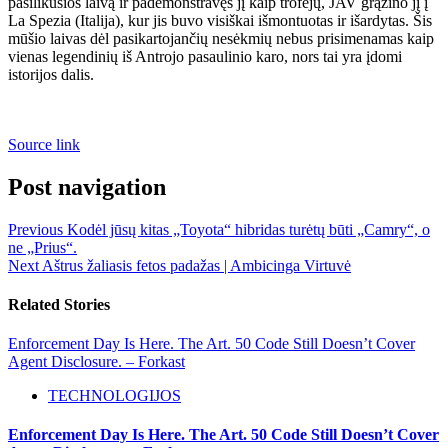
pasilikusios laivą ir pademonstravęs jį kaip trofėjų, JAV grąžino jį į
La Spezia (Italija), kur jis buvo visiškai išmontuotas ir išardytas. Šis
mūšio laivas dėl pasikartojančių nesėkmių nebus prisimenamas kaip
vienas legendinių iš Antrojo pasaulinio karo, nors tai yra įdomi
istorijos dalis.
Source link
Post navigation
Previous
Kodėl jūsų kitas „Toyota“ hibridas turėtų būti „Camry“, o
ne „Prius“.
Next
Aštrus žaliasis fetos padažas | Ambicinga Virtuvė
Related Stories
Enforcement Day Is Here. The Art. 50 Code Still Doesn’t Cover
Agent Disclosure. – Forkast
TECHNOLOGIJOS
Enforcement Day Is Here. The Art. 50 Code Still Doesn’t Cover