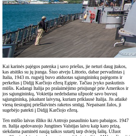
Kai karinės pajėgos patenka į savo priešus, jie neturi daug įtakos,
kas atsitiks su jų įranga. Šiuo atveju Littorio, dabar pervadintas į
Italia, 1943 m. rugsėjį buvo atiduotas sąjungininkų pajėgoms ir
perkeltas į Didįjį Karčiojo ežerą Egipte. Tačiau įvyko paskutinis
mūšis. Kadangi Italija po pralaimėjimo prisijungė prie Amerikos ir
jos sąjungininkų, Vokietija nedelsdama užpuolė savo buvusį
sąjungininką, įskaitant laivyną, kuriam priklausė Italija. Jis atlaikė
vieną tiesioginį priešlaivinės raketos smūgį. Nepaisant žalos, ji
sugebėjo patekti į Didįjį Karčiojo ežerą.
Ten mūšio laivas išliko iki Antrojo pasaulinio karo pabaigos. 1947
m. Italija apdovanojo Jungtines Valstijas laivu kaip karo prizą,
siekdama paminėti naują taikos sutartį tarp dviejų šalių. Užuot