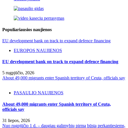
Populiariausios naujienos
EU development bank on track to expand defence financing
EUROPOS NAUJIENOS
EU development bank on track to expand defence financing
5 rugpjūčio, 2026
About 49,000 migrants enter Spanish territory of Ceuta, officials say
PASAULIO NAUJIENOS
About 49,000 migrants enter Spanish territory of Ceuta,
officials say
31 liepos, 2026
Nuo rugpjūčio 1 d. – daugiau galimybių pirmą būstą perkantiesiems,