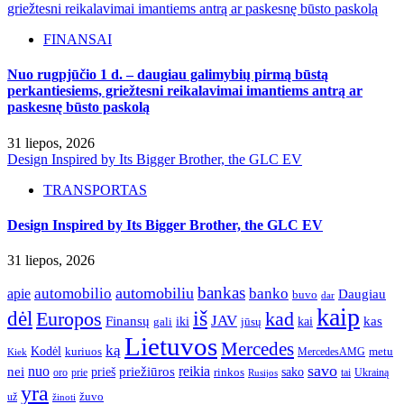
griežtesni reikalavimai imantiems antrą ar paskesnę būsto paskolą
FINANSAI
Nuo rugpjūčio 1 d. – daugiau galimybių pirmą būstą
perkantiesiems, griežtesni reikalavimai imantiems antrą ar
paskesnę būsto paskolą
31 liepos, 2026
Design Inspired by Its Bigger Brother, the GLC EV
TRANSPORTAS
Design Inspired by Its Bigger Brother, the GLC EV
31 liepos, 2026
bankas
automobilio
automobiliu
banko
apie
Daugiau
buvo
dar
kaip
iš
dėl
Europos
kad
JAV
Finansų
kas
iki
kai
gali
jūsų
Lietuvos
Mercedes
ką
Kodėl
kuriuos
metu
MercedesAMG
Kiek
savo
nuo
reikia
nei
priežiūros
sako
prieš
prie
rinkos
Ukrainą
oro
Rusijos
tai
yra
žuvo
už
žinoti