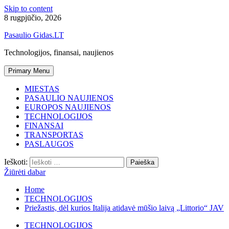
Skip to content
8 rugpjūčio, 2026
Pasaulio Gidas.LT
Technologijos, finansai, naujienos
Primary Menu
MIESTAS
PASAULIO NAUJIENOS
EUROPOS NAUJIENOS
TECHNOLOGIJOS
FINANSAI
TRANSPORTAS
PASLAUGOS
Ieškoti:
Žiūrėti dabar
Home
TECHNOLOGIJOS
Priežastis, dėl kurios Italija atidavė mūšio laivą „Littorio“ JAV
TECHNOLOGIJOS