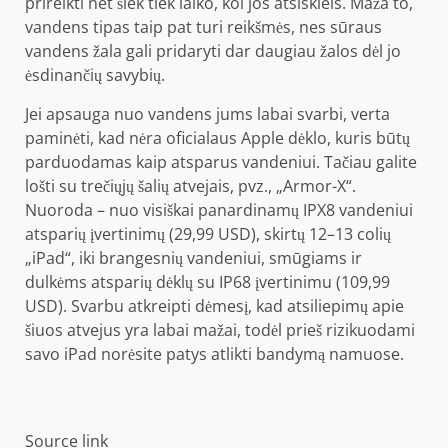
prireikti net šiek tiek laiko, kol jos atsiskleis. Maža to,
vandens tipas taip pat turi reikšmės, nes sūraus
vandens žala gali pridaryti dar daugiau žalos dėl jo
ėsdinančių savybių.
Jei apsauga nuo vandens jums labai svarbi, verta
paminėti, kad nėra oficialaus Apple dėklo, kuris būtų
parduodamas kaip atsparus vandeniui. Tačiau galite
lošti su trečiųjų šalių atvejais, pvz., „Armor-X“.
Nuoroda – nuo ​​visiškai panardinamų IPX8 vandeniui
atsparių įvertinimų (29,99 USD), skirtų 12–13 colių
„iPad“, iki brangesnių vandeniui, smūgiams ir
dulkėms atsparių dėklų su IP68 įvertinimu (109,99
USD). Svarbu atkreipti dėmesį, kad atsiliepimų apie
šiuos atvejus yra labai mažai, todėl prieš rizikuodami
savo iPad norėsite patys atlikti bandymą namuose.
Source link