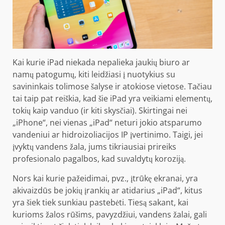
Kai kurie iPad niekada nepalieka jaukių biuro ar
namų patogumų, kiti leidžiasi į nuotykius su
savininkais tolimose šalyse ir atokiose vietose. Tačiau
tai taip pat reiškia, kad šie iPad yra veikiami elementų,
tokių kaip vanduo (ir kiti skysčiai). Skirtingai nei
„iPhone“, nei vienas „iPad“ neturi jokio atsparumo
vandeniui ar hidroizoliacijos IP įvertinimo. Taigi, jei
įvyktų vandens žala, jums tikriausiai prireiks
profesionalo pagalbos, kad suvaldytų koroziją.
Nors kai kurie pažeidimai, pvz., įtrūkę ekranai, yra
akivaizdūs be jokių įrankių ar atidarius „iPad“, kitus
yra šiek tiek sunkiau pastebėti. Tiesą sakant, kai
kurioms žalos rūšims, pavyzdžiui, vandens žalai, gali