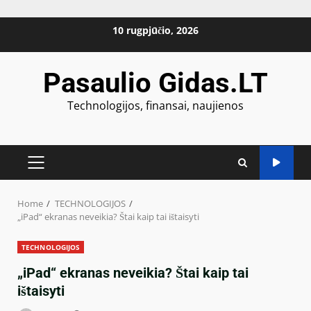
Skip
10 rugpjūčio, 2026
to
content
Pasaulio Gidas.LT
Technologijos, finansai, naujienos
PRIMARY
MENU
Home
TECHNOLOGIJOS
„iPad“ ekranas neveikia? Štai kaip tai ištaisyti
TECHNOLOGIJOS
„iPad“ ekranas neveikia? Štai kaip tai
ištaisyti