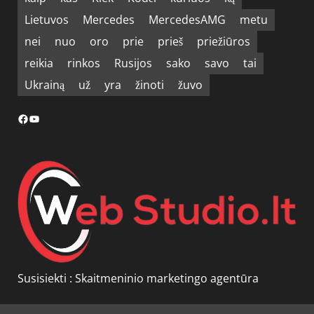
Lietuvos
Mercedes
MercedesAMG
metu
nei
nuo
oro
prie
prieš
priežiūros
reikia
rinkos
Rusijos
sako
savo
tai
Ukrainą
už
yra
žinoti
žuvo
Facebook
YouTube
Susisiekti :
Skaitmeninio marketingo agentūra