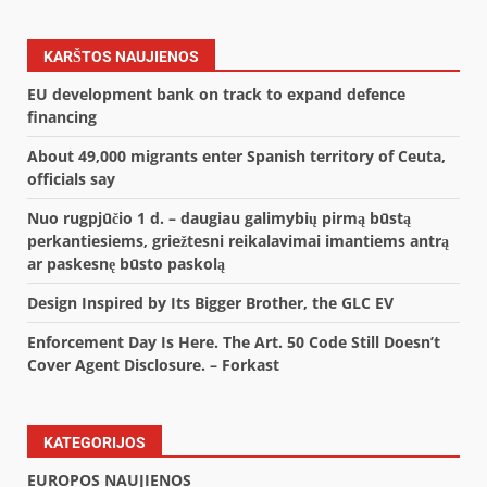
KARŠTOS NAUJIENOS
EU development bank on track to expand defence
financing
About 49,000 migrants enter Spanish territory of Ceuta,
officials say
Nuo rugpjūčio 1 d. – daugiau galimybių pirmą būstą
perkantiesiems, griežtesni reikalavimai imantiems antrą
ar paskesnę būsto paskolą
Design Inspired by Its Bigger Brother, the GLC EV
Enforcement Day Is Here. The Art. 50 Code Still Doesn’t
Cover Agent Disclosure. – Forkast
KATEGORIJOS
EUROPOS NAUJIENOS