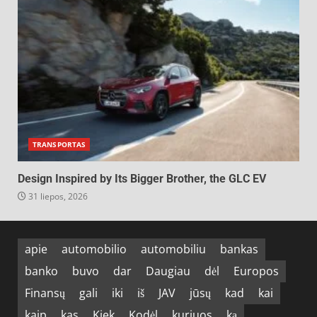
TRANSPORTAS
Design Inspired by Its Bigger Brother, the GLC EV
31 liepos, 2026
apie
automobilio
automobiliu
bankas
banko
buvo
dar
Daugiau
dėl
Europos
Finansų
gali
iki
iš
JAV
jūsų
kad
kai
kaip
kas
Kiek
Kodėl
kuriuos
ką