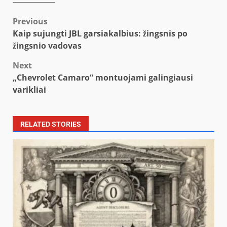
Post
Previous
Kaip sujungti JBL garsiakalbius: žingsnis po
navigation
žingsnio vadovas
Next
„Chevrolet Camaro“ montuojami galingiausi
varikliai
RELATED STORIES