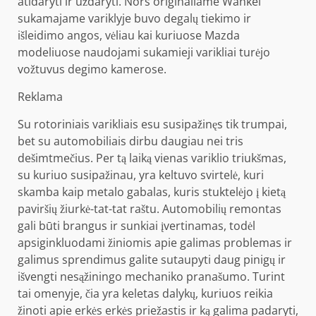
atidaryti ir uždaryti. Nors originaliame Wankel
sukamajame variklyje buvo degalų tiekimo ir
išleidimo angos, vėliau kai kuriuose Mazda
modeliuose naudojami sukamieji varikliai turėjo
vožtuvus degimo kamerose.
Reklama
Su rotoriniais varikliais esu susipažinęs tik trumpai,
bet su automobiliais dirbu daugiau nei tris
dešimtmečius. Per tą laiką vienas variklio triukšmas,
su kuriuo susipažinau, yra keltuvo svirtelė, kuri
skamba kaip metalo gabalas, kuris stuktelėjo į kietą
paviršių žiurkė-tat-tat raštu. Automobilių remontas
gali būti brangus ir sunkiai įvertinamas, todėl
apsiginkluodami žiniomis apie galimas problemas ir
galimus sprendimus galite sutaupyti daug pinigų ir
išvengti nesąžiningo mechaniko pranašumo. Turint
tai omenyje, čia yra keletas dalykų, kuriuos reikia
žinoti apie erkės erkės priežastis ir ką galima padaryti,