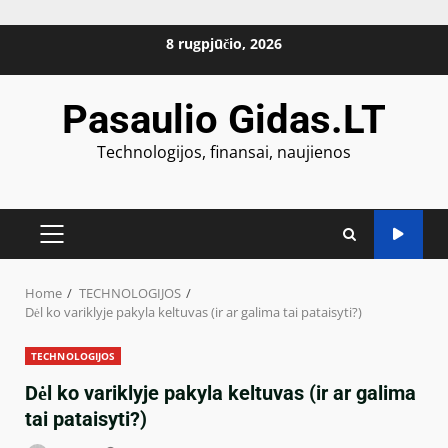
Skip
8 rugpjūčio, 2026
to
content
Pasaulio Gidas.LT
Technologijos, finansai, naujienos
PRIMARY
MENU
Home
TECHNOLOGIJOS
Dėl ko variklyje pakyla keltuvas (ir ar galima tai pataisyti?)
TECHNOLOGIJOS
Dėl ko variklyje pakyla keltuvas (ir ar galima
tai pataisyti?)