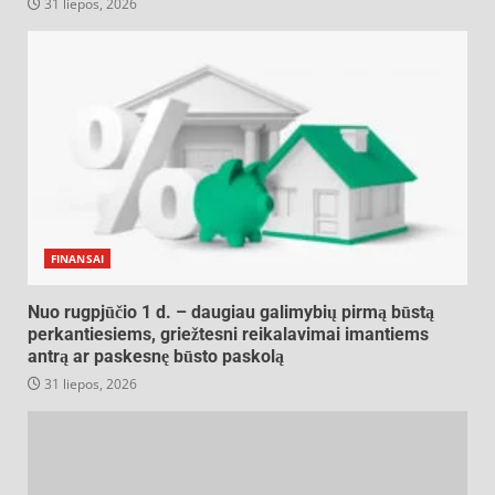
31 liepos, 2026
FINANSAI
Nuo rugpjūčio 1 d. – daugiau galimybių pirmą būstą
perkantiesiems, griežtesni reikalavimai imantiems
antrą ar paskesnę būsto paskolą
31 liepos, 2026