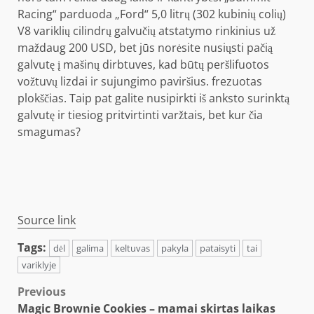
Racing“ parduoda „Ford“ 5,0 litrų (302 kubinių colių)
V8 variklių cilindrų galvučių atstatymo rinkinius už
maždaug 200 USD, bet jūs norėsite nusiųsti pačią
galvutę į mašinų dirbtuves, kad būtų peršlifuotos
vožtuvų lizdai ir sujungimo paviršius. frezuotas
plokščias. Taip pat galite nusipirkti iš anksto surinktą
galvutę ir tiesiog pritvirtinti varžtais, bet kur čia
smagumas?
Source link
Tags:
dėl
galima
keltuvas
pakyla
pataisyti
tai
variklyje
Post
Previous
Magic Brownie Cookies – mamai skirtas laikas