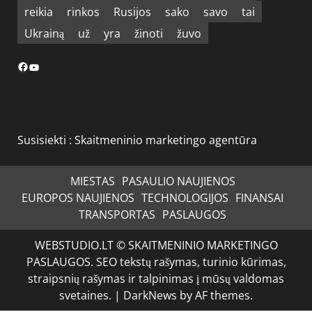
reikia
rinkos
Rusijos
sako
savo
tai
Ukrainą
už
yra
žinoti
žuvo
Facebook
YouTube
Susisiekti :
Skaitmeninio marketingo agentūra
MIESTAS
PASAULIO NAUJIENOS
EUROPOS NAUJIENOS
TECHNOLOGIJOS
FINANSAI
TRANSPORTAS
PASLAUGOS
WEBSTUDIO.LT © SKAITMENINIO MARKETINGO
PASLAUGOS. SEO tekstų rašymas, turinio kūrimas,
straipsnių rašymas ir talpinimas į mūsų valdomas
svetaines.
|
DarkNews
by AF themes.