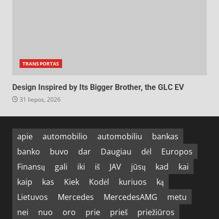
TRANSPORTAS
Design Inspired by Its Bigger Brother, the GLC EV
31 liepos, 2026
apie
automobilio
automobiliu
bankas
banko
buvo
dar
Daugiau
dėl
Europos
Finansų
gali
iki
iš
JAV
jūsų
kad
kai
kaip
kas
Kiek
Kodėl
kuriuos
ką
Lietuvos
Mercedes
MercedesAMG
metu
nei
nuo
oro
prie
prieš
priežiūros