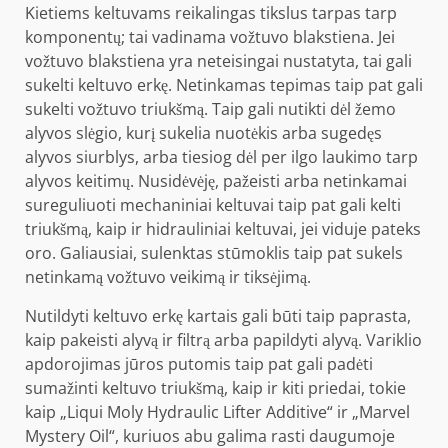
Kietiems keltuvams reikalingas tikslus tarpas tarp
komponentų; tai vadinama vožtuvo blakstiena. Jei
vožtuvo blakstiena yra neteisingai nustatyta, tai gali
sukelti keltuvo erkę. Netinkamas tepimas taip pat gali
sukelti vožtuvo triukšmą. Taip gali nutikti dėl žemo
alyvos slėgio, kurį sukelia nuotėkis arba sugedęs
alyvos siurblys, arba tiesiog dėl per ilgo laukimo tarp
alyvos keitimų. Nusidėvėję, pažeisti arba netinkamai
sureguliuoti mechaniniai keltuvai taip pat gali kelti
triukšmą, kaip ir hidrauliniai keltuvai, jei viduje pateks
oro. Galiausiai, sulenktas stūmoklis taip pat sukels
netinkamą vožtuvo veikimą ir tiksėjimą.
Nutildyti keltuvo erkę kartais gali būti taip paprasta,
kaip pakeisti alyvą ir filtrą arba papildyti alyvą. Variklio
apdorojimas jūros putomis taip pat gali padėti
sumažinti keltuvo triukšmą, kaip ir kiti priedai, tokie
kaip „Liqui Moly Hydraulic Lifter Additive“ ir „Marvel
Mystery Oil“, kuriuos abu galima rasti daugumoje