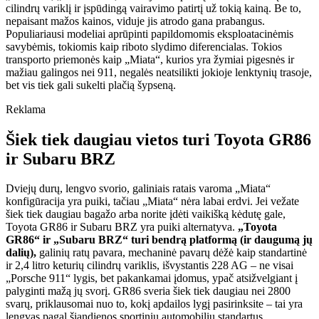
cilindrų variklį ir įspūdingą vairavimo patirtį už tokią kainą. Be to,
nepaisant mažos kainos, viduje jis atrodo gana prabangus.
Populiariausi modeliai aprūpinti papildomomis eksploatacinėmis
savybėmis, tokiomis kaip riboto slydimo diferencialas. Tokios
transporto priemonės kaip „Miata“, kurios yra žymiai pigesnės ir
mažiau galingos nei 911, negalės neatsilikti jokioje lenktynių trasoje,
bet vis tiek gali sukelti plačią šypseną.
Reklama
Šiek tiek daugiau vietos turi Toyota GR86
ir Subaru BRZ
Dviejų durų, lengvo svorio, galiniais ratais varoma „Miata“
konfigūracija yra puiki, tačiau „Miata“ nėra labai erdvi. Jei vežate
šiek tiek daugiau bagažo arba norite įdėti vaikišką kėdutę gale,
Toyota GR86 ir Subaru BRZ yra puiki alternatyva.
„Toyota
GR86“ ir „Subaru BRZ“ turi bendrą platformą (ir daugumą jų
dalių),
galinių ratų pavara, mechaninė pavarų dėžė kaip standartinė
ir 2,4 litro keturių cilindrų variklis, išvystantis 228 AG – ne visai
„Porsche 911“ lygis, bet pakankamai įdomus, ypač atsižvelgiant į
palyginti mažą jų svorį. GR86 sveria šiek tiek daugiau nei 2800
svarų, priklausomai nuo to, kokį apdailos lygį pasirinksite – tai yra
lengvas pagal šiandienos sportinių automobilių standartus.