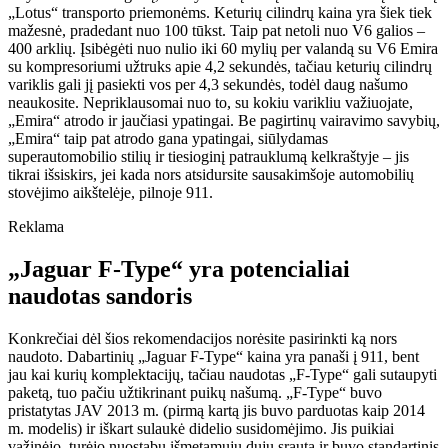
„Lotus“ transporto priemonėms. Keturių cilindrų kaina yra šiek tiek
mažesnė, pradedant nuo 100 tūkst. Taip pat netoli nuo V6 galios –
400 arklių. Įsibėgėti nuo nulio iki 60 mylių per valandą su V6 Emira
su kompresoriumi užtruks apie 4,2 sekundės, tačiau keturių cilindrų
variklis gali jį pasiekti vos per 4,3 sekundės, todėl daug našumo
neaukosite. Nepriklausomai nuo to, su kokiu varikliu važiuojate,
„Emira“ atrodo ir jaučiasi ypatingai. Be pagirtinų vairavimo savybių,
„Emira“ taip pat atrodo gana ypatingai, siūlydamas
superautomobilio stilių ir tiesioginį patrauklumą kelkraštyje – jis
tikrai išsiskirs, jei kada nors atsidursite sausakimšoje automobilių
stovėjimo aikštelėje, pilnoje 911.
Reklama
„Jaguar F-Type“ yra potencialiai
naudotas sandoris
Konkrečiai dėl šios rekomendacijos norėsite pasirinkti ką nors
naudoto. Dabartinių „Jaguar F-Type“ kaina yra panaši į 911, bent
jau kai kurių komplektacijų, tačiau naudotas „F-Type“ gali sutaupyti
paketą, tuo pačiu užtikrinant puikų našumą. „F-Type“ buvo
pristatytas JAV 2013 m. (pirmą kartą jis buvo parduotas kaip 2014
m. modelis) ir iškart sulaukė didelio susidomėjimo. Jis puikiai
važinėjo, turėjo nuostabų išmetamųjų dujų srautą ir buvo standartinis