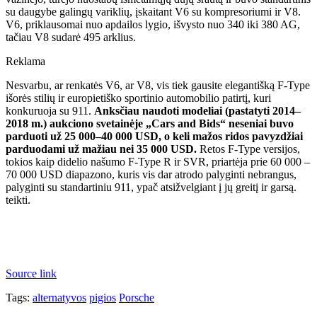
su daugybe galingų variklių, įskaitant V6 su kompresoriumi ir V8.
V6, priklausomai nuo apdailos lygio, išvysto nuo 340 iki 380 AG,
tačiau V8 sudarė 495 arklius.
Reklama
Nesvarbu, ar renkatės V6, ar V8, vis tiek gausite elegantišką F-Type
išorės stilių ir europietiško sportinio automobilio patirtį, kuri
konkuruoja su 911.
Anksčiau naudoti modeliai (pastatyti 2014–
2018 m.) aukciono svetainėje „Cars and Bids“ neseniai buvo
parduoti už 25 000–40 000 USD, o keli mažos ridos pavyzdžiai
parduodami už mažiau nei 35 000 USD.
Retos F-Type versijos,
tokios kaip didelio našumo F-Type R ir SVR, priartėja prie 60 000 –
70 000 USD diapazono, kuris vis dar atrodo palyginti nebrangus,
palyginti su standartiniu 911, ypač atsižvelgiant į jų greitį ir garsą.
teikti.
Source link
Tags:
alternatyvos
pigios
Porsche