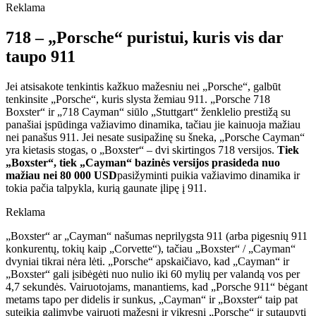
Reklama
718 – „Porsche“ puristui, kuris vis dar
taupo 911
Jei atsisakote tenkintis kažkuo mažesniu nei „Porsche“, galbūt
tenkinsite „Porsche“, kuris slysta žemiau 911. „Porsche 718
Boxster“ ir „718 Cayman“ siūlo „Stuttgart“ ženklelio prestižą su
panašiai įspūdinga važiavimo dinamika, tačiau jie kainuoja mažiau
nei panašus 911. Jei nesate susipažinę su šneka, „Porsche Cayman“
yra kietasis stogas, o „Boxster“ – dvi skirtingos 718 versijos.
Tiek
„Boxster“, tiek „Cayman“ bazinės versijos prasideda nuo
mažiau nei 80 000 USD
pasižyminti puikia važiavimo dinamika ir
tokia pačia talpykla, kurią gaunate įlipę į 911.
Reklama
„Boxster“ ar „Cayman“ našumas neprilygsta 911 (arba pigesnių 911
konkurentų, tokių kaip „Corvette“), tačiau „Boxster“ / „Cayman“
dvyniai tikrai nėra lėti. „Porsche“ apskaičiavo, kad „Cayman“ ir
„Boxster“ gali įsibėgėti nuo nulio iki 60 mylių per valandą vos per
4,7 sekundės. Vairuotojams, manantiems, kad „Porsche 911“ bėgant
metams tapo per didelis ir sunkus, „Cayman“ ir „Boxster“ taip pat
suteikia galimybę vairuoti mažesnį ir vikresnį „Porsche“ ir sutaupyti