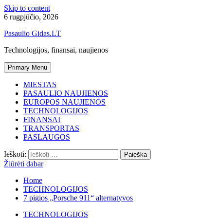
Skip to content
6 rugpjūčio, 2026
Pasaulio Gidas.LT
Technologijos, finansai, naujienos
Primary Menu
MIESTAS
PASAULIO NAUJIENOS
EUROPOS NAUJIENOS
TECHNOLOGIJOS
FINANSAI
TRANSPORTAS
PASLAUGOS
Ieškoti:
Žiūrėti dabar
Home
TECHNOLOGIJOS
7 pigios „Porsche 911“ alternatyvos
TECHNOLOGIJOS