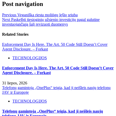
Post navigation
Previous
Veganiška riesta moliūgų lęšių sriuba
Next
Paskelbti tiesioginių užsienio investicijų pagal galutinę
investuojančiąją šalį revizuoti duomenys
Related Stories
Enforcement Day Is Here. The Art. 50 Code Still Doesn’t Cover
Agent Disclosure. – Forkast
TECHNOLOGIJOS
Enforcement Day Is Here. The Art. 50 Code Still Doesn’t Cover
Agent Disclosure. – Forkast
31 liepos, 2026
Telefonų gamintoja „OnePlus“ teigia, kad ji neišleis naujų telefonų
JAV ir Europoje
TECHNOLOGIJOS
Telefonų gamintoja „OnePlus“ teigia, kad ji neišleis naujų
telefonų JAV ir Europoje