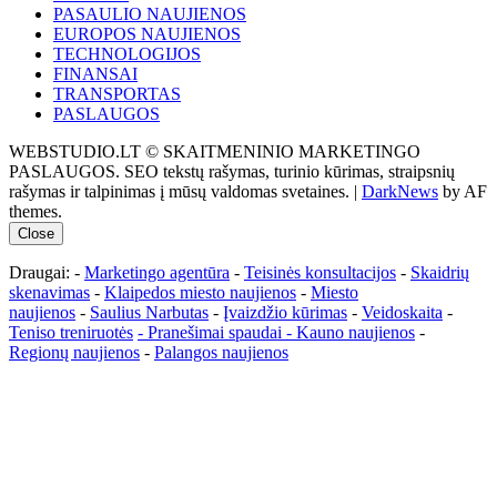
PASAULIO NAUJIENOS
EUROPOS NAUJIENOS
TECHNOLOGIJOS
FINANSAI
TRANSPORTAS
PASLAUGOS
WEBSTUDIO.LT © SKAITMENINIO MARKETINGO
PASLAUGOS. SEO tekstų rašymas, turinio kūrimas, straipsnių
rašymas ir talpinimas į mūsų valdomas svetaines.
|
DarkNews
by AF
themes.
Close
Draugai: -
Marketingo agentūra
-
Teisinės konsultacijos
-
Skaidrių
skenavimas
-
Klaipedos miesto naujienos
-
Miesto
naujienos
-
Saulius Narbutas
-
Įvaizdžio kūrimas
-
Veidoskaita
-
Teniso treniruotės
- Pranešimai spaudai -
Kauno naujienos
-
Regionų naujienos
-
Palangos naujienos