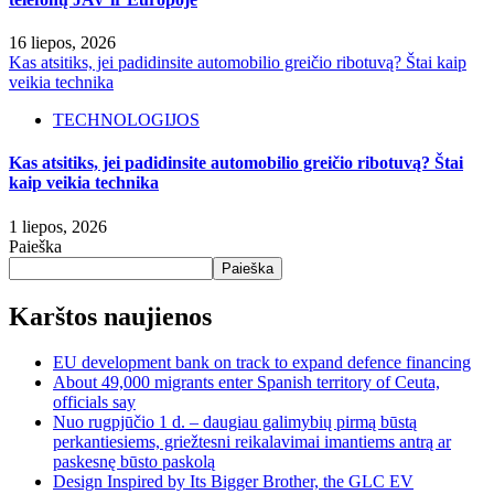
16 liepos, 2026
Kas atsitiks, jei padidinsite automobilio greičio ribotuvą? Štai kaip
veikia technika
TECHNOLOGIJOS
Kas atsitiks, jei padidinsite automobilio greičio ribotuvą? Štai
kaip veikia technika
1 liepos, 2026
Paieška
Paieška
Karštos naujienos
EU development bank on track to expand defence financing
About 49,000 migrants enter Spanish territory of Ceuta,
officials say
Nuo rugpjūčio 1 d. – daugiau galimybių pirmą būstą
perkantiesiems, griežtesni reikalavimai imantiems antrą ar
paskesnę būsto paskolą
Design Inspired by Its Bigger Brother, the GLC EV