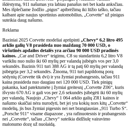
išdėstymą, 911 našumas yra labiau panašus nei bet kada anksčiau.
Mes išplečiame žodžio „pigus“ apibrėžimą iki lūžio taško, tačiau
kalbant apie naujus sportinius automobilius, „Corvette“ už pinigus
suteikia daug našumo.
Reklama
Baziniai 2025 Corvette modeliai aprūpinti
„Chevy“ 6,2 litro 495
arklio galių V8 prasideda nuo maždaug 70 000 USD, o
viršutinės apdailos detalės yra arčiau 90 000 USD pradinės
kainos.
„Car and Driver“ teigimu, C8 su standartiniu 6,2 litro V8
varikliu nuo nulio iki 60 mylių per valandą įsibėgės vos per 3,0
sekundės. Bazinis 911 turi 388 AG ir tą patį 60 mylių per valandą
įsibėgėja per 3,2 sekundės. Žinoma, 911 turi papildomą porą
sėdynių (Corvette tik dvi) ir yra žymiai prabangesnis, tačiau 911
kaina prasideda nuo daugiau nei 120 000 USD. Tiek pinigų
pakanka, kad patektumėte į žymiai greitesnį „Corvette Z06“, kuris
išvysto 670 AG ir gali vos per 2,6 sekundės įsibėgėti iki 60 mylių
per valandą. Naujojo „Chevy“ 1 064 arklio galių ZR1 kainos ir
našumo skaičiai nėra nurodyti, bet jei yra kokių nors kitų „Corvette“
modelių, jis bus žymiai pigesnis nei net brangiausias „911 Turbo S“.
„Porsche 911“ visame diapazone , yra rafinuotesnis ir prabangesnis
nei „Corvette“, tačiau „Chevy“ suteikia didžiulę vairavimo
malonumo dozę už nuolaidą.