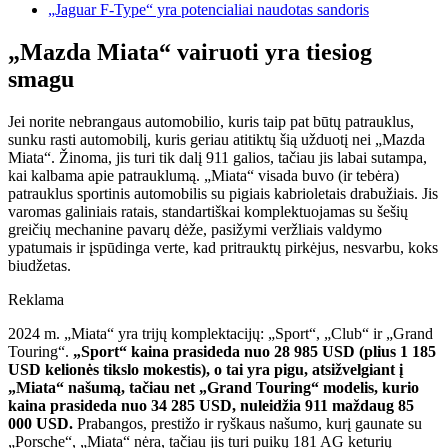
„Jaguar F-Type“ yra potencialiai naudotas sandoris
„Mazda Miata“ vairuoti yra tiesiog
smagu
Jei norite nebrangaus automobilio, kuris taip pat būtų patrauklus,
sunku rasti automobilį, kuris geriau atitiktų šią užduotį nei „Mazda
Miata“. Žinoma, jis turi tik dalį 911 galios, tačiau jis labai sutampa,
kai kalbama apie patrauklumą. „Miata“ visada buvo (ir tebėra)
patrauklus sportinis automobilis su pigiais kabrioletais drabužiais. Jis
varomas galiniais ratais, standartiškai komplektuojamas su šešių
greičių mechanine pavarų dėže, pasižymi veržliais valdymo
ypatumais ir įspūdinga verte, kad pritrauktų pirkėjus, nesvarbu, koks
biudžetas.
Reklama
2024 m. „Miata“ yra trijų komplektacijų: „Sport“, „Club“ ir „Grand
Touring“.
„Sport“ kaina prasideda nuo 28 985 USD (plius 1 185
USD kelionės tikslo mokestis), o tai yra pigu, atsižvelgiant į
„Miata“ našumą, tačiau net „Grand Touring“ modelis, kurio
kaina prasideda nuo 34 285 USD, nuleidžia 911 maždaug 85
000 USD.
Prabangos, prestižo ir ryškaus našumo, kurį gaunate su
„Porsche“, „Miata“ nėra, tačiau jis turi puikų 181 AG keturių