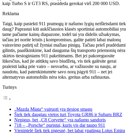
kaip Turbo S ir GT3 RS, prasideda gerokai virš 200 000 USD.
Reklama
Taigi, kaip pasiekti 911 pramogų ir našumo lygių neišleisdami tiek
daug? Paprastai kiti aukščiausios klasės sportiniai automobiliai yra
tame pačiame kainų diapazone, todėl tai yra didelis užsakymas,
tačiau jei norite leistis į kompromisus, galite patirti labai malonų
vairavimo patirtį už žymiai mažiau pinigų. Tačiau prieš pradėdami
gilintis, paaiškinkime, kad dauguma šių transporto priemonių nėra
skirtos tiesioginiams 911 pakeitimams. Bet jei pakoreguosite
lūkesčius, kad jie atitiktų savo biudžetą, vis tiek galėsite gerai
praleisti laiką prie vairo – nesvarbu, ar važiuosite su nauju, ar
naudotu, kad patenkintumėte savo norą įsigyti 911 – net jei
alternatyvus automobilis nėra toks. greitas arba rafinuotas.
Turinys
„Mazda Miata“ vairuoti yra tiesiog smagu
Šiek tiek daugiau vietos turi Toyota GR86 ir Subaru BRZ
Nepigus, bet „C8 Corvette“ yra našumo sandoris
718 – „Porsche“ puristui, kuris vis dar taupo 911
Vienintelė šiek tiek pigesnė, bet labai ypatinga Lotus Emira