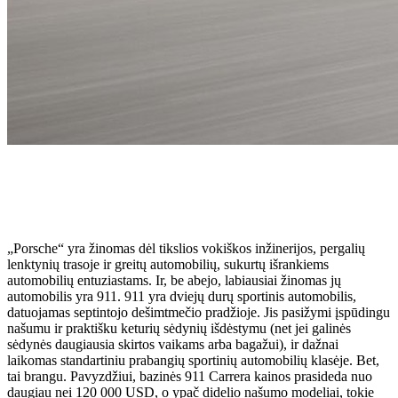
„Porsche“ yra žinomas dėl tikslios vokiškos inžinerijos, pergalių
lenktynių trasoje ir greitų automobilių, sukurtų išrankiems
automobilių entuziastams. Ir, be abejo, labiausiai žinomas jų
automobilis yra 911. 911 yra dviejų durų sportinis automobilis,
datuojamas septintojo dešimtmečio pradžioje. Jis pasižymi įspūdingu
našumu ir praktišku keturių sėdynių išdėstymu (net jei galinės
sėdynės daugiausia skirtos vaikams arba bagažui), ir dažnai
laikomas standartiniu prabangių sportinių automobilių klasėje. Bet,
tai brangu. Pavyzdžiui, bazinės 911 Carrera kainos prasideda nuo
daugiau nei 120 000 USD, o ypač didelio našumo modeliai, tokie