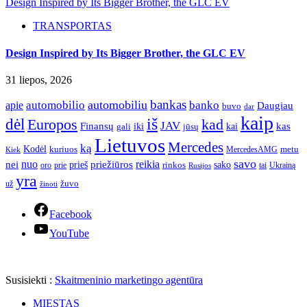
Design Inspired by Its Bigger Brother, the GLC EV
TRANSPORTAS
Design Inspired by Its Bigger Brother, the GLC EV
31 liepos, 2026
bankas
automobilio
automobiliu
banko
apie
Daugiau
buvo
dar
kaip
iš
dėl
Europos
kad
JAV
Finansų
kas
iki
kai
gali
jūsų
Lietuvos
Mercedes
ką
Kodėl
kuriuos
metu
MercedesAMG
Kiek
savo
nuo
reikia
nei
priežiūros
sako
prieš
prie
rinkos
Ukrainą
oro
Rusijos
tai
yra
žuvo
už
žinoti
Facebook
YouTube
Susisiekti :
Skaitmeninio marketingo agentūra
MIESTAS