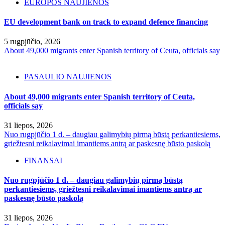
EUROPOS NAUJIENOS
EU development bank on track to expand defence financing
5 rugpjūčio, 2026
About 49,000 migrants enter Spanish territory of Ceuta, officials say
PASAULIO NAUJIENOS
About 49,000 migrants enter Spanish territory of Ceuta,
officials say
31 liepos, 2026
Nuo rugpjūčio 1 d. – daugiau galimybių pirmą būstą perkantiesiems,
griežtesni reikalavimai imantiems antrą ar paskesnę būsto paskolą
FINANSAI
Nuo rugpjūčio 1 d. – daugiau galimybių pirmą būstą
perkantiesiems, griežtesni reikalavimai imantiems antrą ar
paskesnę būsto paskolą
31 liepos, 2026