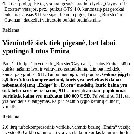
šiek tiek pinigų. Be to, yra brangesnės pradinio lygio „Cayman“ ir
„Boxster“ versijos, pvz., puikus GTS 4.0, kurios taip pat gerokai
lenkia našiausias 911 versijas. Jie nėra pigūs, tačiau „Boxster“ ir
„Cayman“ daugeliui vairuotojų puikiai pralinksmins.
Reklama
Vienintelė šiek tiek pigesnė, bet labai
ypatinga Lotus Emira
Panašiai kaip „Corvette“ ir „Boxster/Cayman“, „Lotus Emira“ siūlo
aukštą našumo lygį ir vairavimo patrauklumą, taip pat nedidelę
kainą, palyginti su 911. Tai būtinai pigu, bet pigu.
er
.
Galima įsigyti
3,5 litro V6 su kompresoriumi, kuris yra perkeltas iš dabar
nebenaudojamų „Exige“ ir „Evora“ modelių, kurio kaina yra
šiek tiek mažesnė už bazinę 911 – prieš įtraukiant papildomas
parinktis, kaina yra maždaug 100 000 USD.
Palyginti su 911, tai
yra nedidelis sutaupymas, kaip ir bazinio lygio keturių cilindrų
variklis.
Reklama
2,0 litrų turbokompresorinis variklis, varantis bazinę „Emira“ versiją,
išvysto 360 arklio galių, o tai yra visų laikų rekordas keturių cilindrų