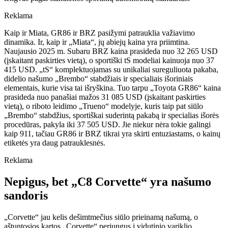
Reklama
Kaip ir Miata, GR86 ir BRZ pasižymi patrauklia važiavimo
dinamika. Ir, kaip ir „Miata“, jų abiejų kaina yra priimtina.
Naujausio 2025 m. Subaru BRZ kaina prasideda nuo 32 265 USD
(įskaitant paskirties vietą), o sportiški tS modeliai kainuoja nuo 37
415 USD. „tS“ komplektuojamas su unikaliai sureguliuota pakaba,
didelio našumo „Brembo“ stabdžiais ir specialiais išoriniais
elementais, kurie visa tai išryškina. Tuo tarpu „Toyota GR86“ kaina
prasideda nuo panašiai mažos 31 085 USD (įskaitant paskirties
vietą), o riboto leidimo „Trueno“ modelyje, kuris taip pat siūlo
„Brembo“ stabdžius, sportiškai suderintą pakabą ir specialias išorės
procedūras, pakyla iki 37 505 USD. Jie niekur nėra tokie galingi
kaip 911, tačiau GR86 ir BRZ tikrai yra skirti entuziastams, o kainų
etiketės yra daug patrauklesnės.
Reklama
Nepigus, bet „C8 Corvette“ yra našumo
sandoris
„Corvette“ jau kelis dešimtmečius siūlo prieinamą našumą, o
aštuntosios kartos „Corvette“ perjungus į vidutinio variklio