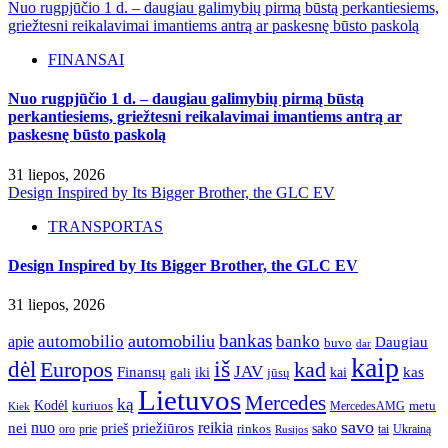
Nuo rugpjūčio 1 d. – daugiau galimybių pirmą būstą perkantiesiems,
griežtesni reikalavimai imantiems antrą ar paskesnę būsto paskolą
FINANSAI
Nuo rugpjūčio 1 d. – daugiau galimybių pirmą būstą
perkantiesiems, griežtesni reikalavimai imantiems antrą ar
paskesnę būsto paskolą
31 liepos, 2026
Design Inspired by Its Bigger Brother, the GLC EV
TRANSPORTAS
Design Inspired by Its Bigger Brother, the GLC EV
31 liepos, 2026
bankas
automobilio
automobiliu
banko
apie
Daugiau
buvo
dar
kaip
iš
dėl
Europos
kad
JAV
Finansų
kas
iki
kai
gali
jūsų
Lietuvos
Mercedes
ką
Kodėl
kuriuos
metu
MercedesAMG
Kiek
savo
nuo
reikia
nei
priežiūros
sako
prieš
prie
rinkos
Ukrainą
oro
Rusijos
tai