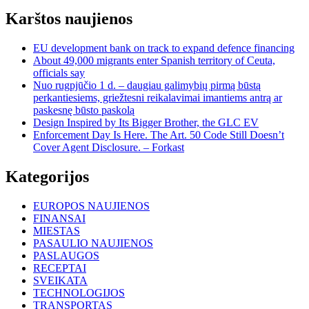
Karštos naujienos
EU development bank on track to expand defence financing
About 49,000 migrants enter Spanish territory of Ceuta,
officials say
Nuo rugpjūčio 1 d. – daugiau galimybių pirmą būstą
perkantiesiems, griežtesni reikalavimai imantiems antrą ar
paskesnę būsto paskolą
Design Inspired by Its Bigger Brother, the GLC EV
Enforcement Day Is Here. The Art. 50 Code Still Doesn’t
Cover Agent Disclosure. – Forkast
Kategorijos
EUROPOS NAUJIENOS
FINANSAI
MIESTAS
PASAULIO NAUJIENOS
PASLAUGOS
RECEPTAI
SVEIKATA
TECHNOLOGIJOS
TRANSPORTAS