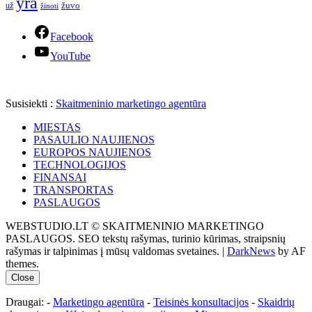
yra
žuvo
už
žinoti
Facebook
YouTube
Susisiekti :
Skaitmeninio marketingo agentūra
MIESTAS
PASAULIO NAUJIENOS
EUROPOS NAUJIENOS
TECHNOLOGIJOS
FINANSAI
TRANSPORTAS
PASLAUGOS
WEBSTUDIO.LT © SKAITMENINIO MARKETINGO
PASLAUGOS. SEO tekstų rašymas, turinio kūrimas, straipsnių
rašymas ir talpinimas į mūsų valdomas svetaines.
|
DarkNews
by AF
themes.
Close
Draugai: -
Marketingo agentūra
-
Teisinės konsultacijos
-
Skaidrių