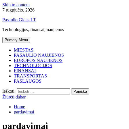
Skip to content
7 rugpjūčio, 2026
Pasaulio Gidas.LT
Technologijos, finansai, naujienos
Primary Menu
MIESTAS
PASAULIO NAUJIENOS
EUROPOS NAUJIENOS
TECHNOLOGIJOS
FINANSAI
TRANSPORTAS
PASLAUGOS
Ieškoti:
Žiūrėti dabar
Home
pardavimai
pardavimai