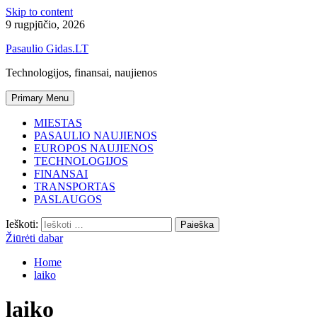
Skip to content
9 rugpjūčio, 2026
Pasaulio Gidas.LT
Technologijos, finansai, naujienos
Primary Menu
MIESTAS
PASAULIO NAUJIENOS
EUROPOS NAUJIENOS
TECHNOLOGIJOS
FINANSAI
TRANSPORTAS
PASLAUGOS
Ieškoti:
Žiūrėti dabar
Home
laiko
laiko