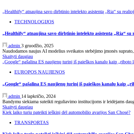
„Healthify“ atnaujina savo dirbtinio intelekto asistentą „Ria“ su real
TECHNOLOGIJOS
„Healthify“ atnaujina savo dirbtinio intelekto asistentą „Ria“ su
admin
3 gruodžio, 2025
Naudodamos naujus AI modelius sveikatos stebėjimo įmonės suprato, ka
Skaityti daugiau
„Google“ pašalina ES naujienų turinį iš paieškos kanalų kaip „riboto
EUROPOS NAUJIENOS
„Google“ pašalina ES naujienų turinį iš paieškos kanalų kaip „r
admin
14 lapkričio, 2024
Bandymu siekiama suteikti reguliavimo institucijoms ir leidėjams daug
Skaityti daugiau
Kiek laiko turiu pateikti ieškinį dėl automobilio avarijos San Chosė?
TRANSPORTAS