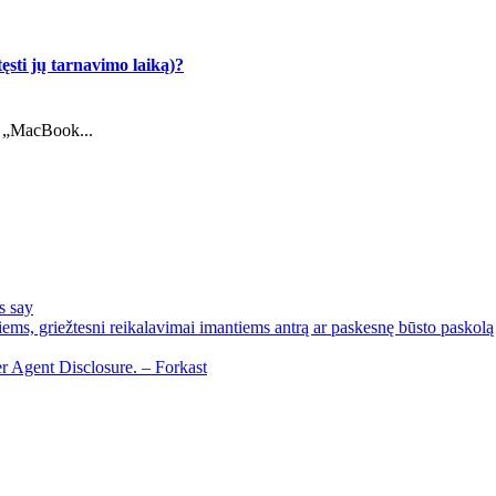
ęsti jų tarnavimo laiką)?
į „MacBook...
s say
ems, griežtesni reikalavimai imantiems antrą ar paskesnę būsto paskolą
r Agent Disclosure. – Forkast