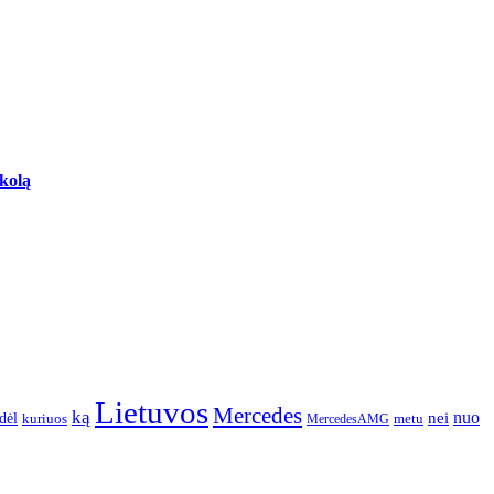
skolą
Lietuvos
Mercedes
ką
nuo
dėl
nei
kuriuos
metu
MercedesAMG