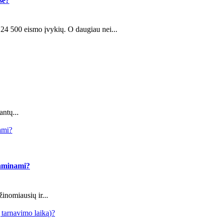
sė?
24 500 eismo įvykių. O daugiau nei...
antų...
ami?
gaminami?
inomiausių ir...
ų tarnavimo laiką)?