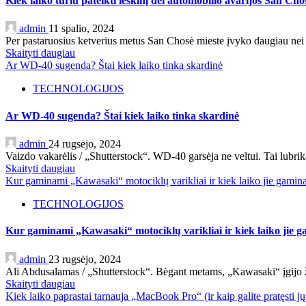
Kiek laiko turiu pateikti ieškinį dėl automobilio avarijos San Cho
admin
11 spalio, 2024
Per pastaruosius ketverius metus San Chosė mieste įvyko daugiau nei 
Skaityti daugiau
Ar WD-40 sugenda? Štai kiek laiko tinka skardinė
TECHNOLOGIJOS
Ar WD-40 sugenda? Štai kiek laiko tinka skardinė
admin
24 rugsėjo, 2024
Vaizdo vakarėlis / „Shutterstock“. WD-40 garsėja ne veltui. Tai lubrik
Skaityti daugiau
Kur gaminami „Kawasaki“ motociklų varikliai ir kiek laiko jie gamin
TECHNOLOGIJOS
Kur gaminami „Kawasaki“ motociklų varikliai ir kiek laiko jie 
admin
23 rugsėjo, 2024
Ali Abdusalamas / „Shutterstock“. Bėgant metams, „Kawasaki“ įgijo ž
Skaityti daugiau
Kiek laiko paprastai tarnauja „MacBook Pro“ (ir kaip galite pratęsti j