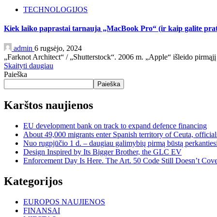
TECHNOLOGIJOS
Kiek laiko paprastai tarnauja „MacBook Pro“ (ir kaip galite prat
admin
6 rugsėjo, 2024
„Farknot Architect“ / „Shutterstock“. 2006 m. „Apple“ išleido pirmąj
Skaityti daugiau
Paieška
Paieška
Karštos naujienos
EU development bank on track to expand defence financing
About 49,000 migrants enter Spanish territory of Ceuta, official
Nuo rugpjūčio 1 d. – daugiau galimybių pirmą būstą perkantiesi
Design Inspired by Its Bigger Brother, the GLC EV
Enforcement Day Is Here. The Art. 50 Code Still Doesn’t Cove
Kategorijos
EUROPOS NAUJIENOS
FINANSAI