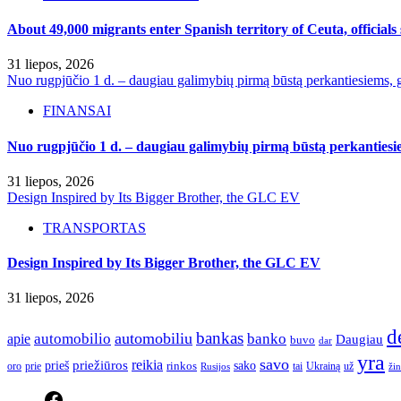
About 49,000 migrants enter Spanish territory of Ceuta, officials
31 liepos, 2026
Nuo rugpjūčio 1 d. – daugiau galimybių pirmą būstą perkantiesiems, g
FINANSAI
Nuo rugpjūčio 1 d. – daugiau galimybių pirmą būstą perkantiesie
31 liepos, 2026
Design Inspired by Its Bigger Brother, the GLC EV
TRANSPORTAS
Design Inspired by Its Bigger Brother, the GLC EV
31 liepos, 2026
d
bankas
automobilio
automobiliu
banko
apie
Daugiau
buvo
dar
yra
savo
reikia
priežiūros
sako
prieš
prie
rinkos
Ukrainą
oro
Rusijos
tai
už
žin