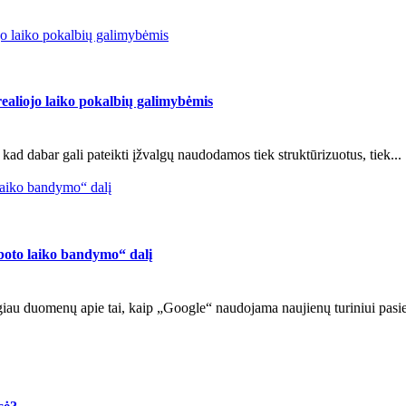
iojo laiko pokalbių galimybėmis
 realiojo laiko pokalbių galimybėmis
d dabar gali pateikti įžvalgų naudodamos tiek struktūrizuotus, tiek...
 laiko bandymo“ dalį
iboto laiko bandymo“ dalį
iau duomenų apie tai, kaip „Google“ naudojama naujienų turiniui pasiek