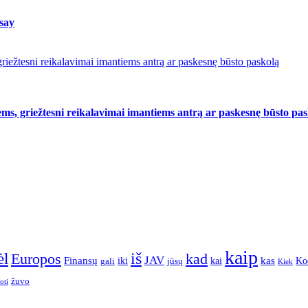
 say
riežtesni reikalavimai imantiems antrą ar paskesnę būsto paskolą
ms, griežtesni reikalavimai imantiems antrą ar paskesnę būsto pa
kaip
iš
ėl
Europos
kad
JAV
Finansų
kas
Ko
iki
kai
gali
jūsų
Kiek
žuvo
oti