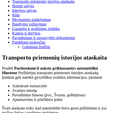
Transporto priemonių istorijos ataskaita
Išorinė sąlyga
Interjero sąlyga
Rida
Mechaninis patikrinimas
Bandymo važiavimas
Garantija ir grąžinimo politika
Kainos ir derybos
Pavadinimas ir nuosavybės dokumentai
Papildomi mokesčiai
Galutiniai žodžiai
Transporto priemonių istorijos ataskaita
Pradėti
Parduodami iš anksto priklausantys automobiliai
Hiustone
Peržiūrėjus transporto priemonės istorijos ataskaitą.
Įrankiai gali suteikti gyvybiškai svarbios informacijos, įskaitant:
Ankstesnė nuosavybė
Avarijos istorija
Pavadinimo būsena (pvz., Švarus, gelbėjimas)
Aptarnavimo ir priežiūros įrašai
Švari ataskaita rodo, kad automobilis buvo gerai prižiūrimas ir yra
mažiau linkęs į paslėptas problemas.