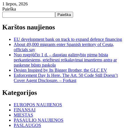
1 liepos, 2026
Paieška
Paieška
Karštos naujienos
EU development bank on track to expand defence financing
About 49,000 migrants enter Spanish territory of Ceuta,
officials say
Nuo rugpjūčio 1 d. – daugiau galimybių pirmą būstą
perkantiesiems, griežtesni reikalavimai imantiems antrą ar
paskesnę būsto paskolą
Design Inspired by Its Bigger Brother, the GLC EV
Enforcement Day Is Here. The Art. 50 Code Still Doesn’t
Cover Agent Disclosure. – Forkast
Kategorijos
EUROPOS NAUJIENOS
FINANSAI
MIESTAS
PASAULIO NAUJIENOS
PASLAUGOS