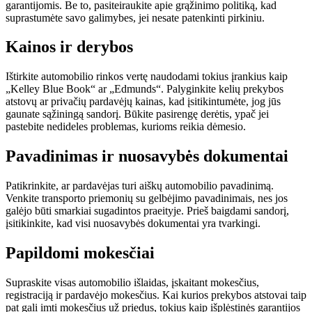
garantijomis. Be to, pasiteiraukite apie grąžinimo politiką, kad
suprastumėte savo galimybes, jei nesate patenkinti pirkiniu.
Kainos ir derybos
Ištirkite automobilio rinkos vertę naudodami tokius įrankius kaip
„Kelley Blue Book“ ar „Edmunds“. Palyginkite kelių prekybos
atstovų ar privačių pardavėjų kainas, kad įsitikintumėte, jog jūs
gaunate sąžiningą sandorį. Būkite pasirengę derėtis, ypač jei
pastebite nedideles problemas, kurioms reikia dėmesio.
Pavadinimas ir nuosavybės dokumentai
Patikrinkite, ar pardavėjas turi aiškų automobilio pavadinimą.
Venkite transporto priemonių su gelbėjimo pavadinimais, nes jos
galėjo būti smarkiai sugadintos praeityje. Prieš baigdami sandorį,
įsitikinkite, kad visi nuosavybės dokumentai yra tvarkingi.
Papildomi mokesčiai
Supraskite visas automobilio išlaidas, įskaitant mokesčius,
registraciją ir pardavėjo mokesčius. Kai kurios prekybos atstovai taip
pat gali imti mokesčius už priedus, tokius kaip išplėstinės garantijos