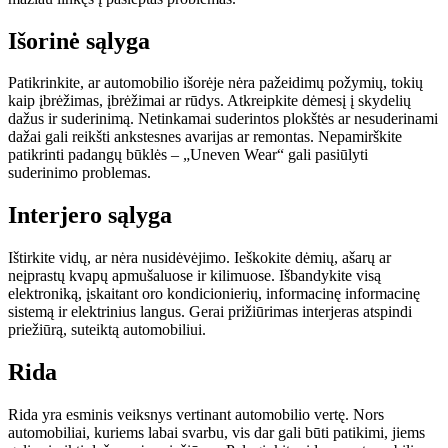
Išorinė sąlyga
Patikrinkite, ar automobilio išorėje nėra pažeidimų požymių, tokių
kaip įbrėžimas, įbrėžimai ar rūdys. Atkreipkite dėmesį į skydelių
dažus ir suderinimą. Netinkamai suderintos plokštės ar nesuderinami
dažai gali reikšti ankstesnes avarijas ar remontas. Nepamirškite
patikrinti padangų būklės – „Uneven Wear“ gali pasiūlyti
suderinimo problemas.
Interjero sąlyga
Ištirkite vidų, ar nėra nusidėvėjimo. Ieškokite dėmių, ašarų ar
neįprastų kvapų apmušaluose ir kilimuose. Išbandykite visą
elektroniką, įskaitant oro kondicionierių, informacinę informacinę
sistemą ir elektrinius langus. Gerai prižiūrimas interjeras atspindi
priežiūrą, suteiktą automobiliui.
Rida
Rida yra esminis veiksnys vertinant automobilio vertę. Nors
automobiliai, kuriems labai svarbu, vis dar gali būti patikimi, jiems