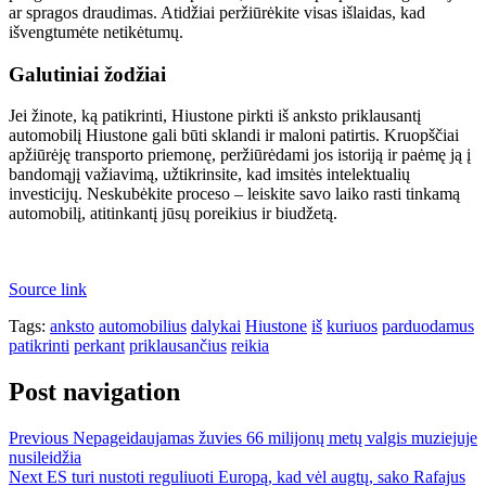
ar spragos draudimas. Atidžiai peržiūrėkite visas išlaidas, kad
išvengtumėte netikėtumų.
Galutiniai žodžiai
Jei žinote, ką patikrinti, Hiustone pirkti iš anksto priklausantį
automobilį Hiustone gali būti sklandi ir maloni patirtis. Kruopščiai
apžiūrėję transporto priemonę, peržiūrėdami jos istoriją ir paėmę ją į
bandomąjį važiavimą, užtikrinsite, kad imsitės intelektualių
investicijų. Neskubėkite proceso – leiskite savo laiko rasti tinkamą
automobilį, atitinkantį jūsų poreikius ir biudžetą.
Source link
Tags:
anksto
automobilius
dalykai
Hiustone
iš
kuriuos
parduodamus
patikrinti
perkant
priklausančius
reikia
Post navigation
Previous
Nepageidaujamas žuvies 66 milijonų metų valgis muziejuje
nusileidžia
Next
ES turi nustoti reguliuoti Europą, kad vėl augtų, sako Rafajus