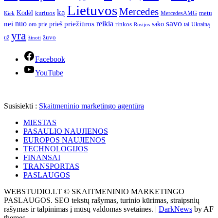
Lietuvos
Mercedes
ką
Kodėl
kuriuos
metu
MercedesAMG
Kiek
savo
nuo
reikia
nei
priežiūros
sako
prieš
prie
rinkos
Ukrainą
oro
Rusijos
tai
yra
žuvo
už
žinoti
Facebook
YouTube
Susisiekti :
Skaitmeninio marketingo agentūra
MIESTAS
PASAULIO NAUJIENOS
EUROPOS NAUJIENOS
TECHNOLOGIJOS
FINANSAI
TRANSPORTAS
PASLAUGOS
WEBSTUDIO.LT © SKAITMENINIO MARKETINGO
PASLAUGOS. SEO tekstų rašymas, turinio kūrimas, straipsnių
rašymas ir talpinimas į mūsų valdomas svetaines.
|
DarkNews
by AF
themes.