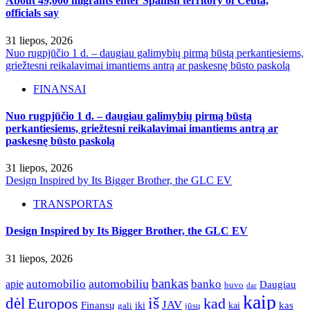
About 49,000 migrants enter Spanish territory of Ceuta,
officials say
31 liepos, 2026
Nuo rugpjūčio 1 d. – daugiau galimybių pirmą būstą perkantiesiems,
griežtesni reikalavimai imantiems antrą ar paskesnę būsto paskolą
FINANSAI
Nuo rugpjūčio 1 d. – daugiau galimybių pirmą būstą
perkantiesiems, griežtesni reikalavimai imantiems antrą ar
paskesnę būsto paskolą
31 liepos, 2026
Design Inspired by Its Bigger Brother, the GLC EV
TRANSPORTAS
Design Inspired by Its Bigger Brother, the GLC EV
31 liepos, 2026
bankas
automobilio
automobiliu
banko
apie
Daugiau
buvo
dar
kaip
iš
dėl
Europos
kad
JAV
Finansų
kas
iki
kai
gali
jūsų