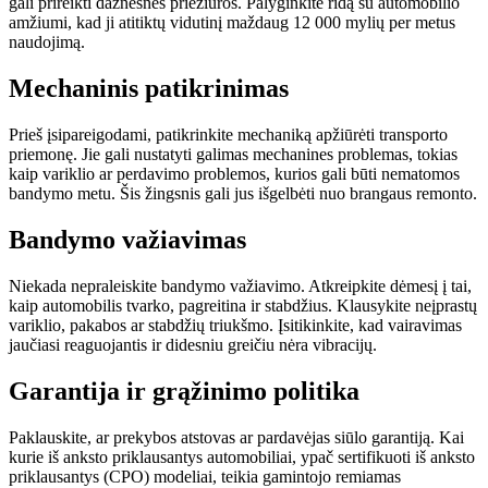
gali prireikti dažnesnės priežiūros. Palyginkite ridą su automobilio
amžiumi, kad ji atitiktų vidutinį maždaug 12 000 mylių per metus
naudojimą.
Mechaninis patikrinimas
Prieš įsipareigodami, patikrinkite mechaniką apžiūrėti transporto
priemonę. Jie gali nustatyti galimas mechanines problemas, tokias
kaip variklio ar perdavimo problemos, kurios gali būti nematomos
bandymo metu. Šis žingsnis gali jus išgelbėti nuo brangaus remonto.
Bandymo važiavimas
Niekada nepraleiskite bandymo važiavimo. Atkreipkite dėmesį į tai,
kaip automobilis tvarko, pagreitina ir stabdžius. Klausykite neįprastų
variklio, pakabos ar stabdžių triukšmo. Įsitikinkite, kad vairavimas
jaučiasi reaguojantis ir didesniu greičiu nėra vibracijų.
Garantija ir grąžinimo politika
Paklauskite, ar prekybos atstovas ar pardavėjas siūlo garantiją. Kai
kurie iš anksto priklausantys automobiliai, ypač sertifikuoti iš anksto
priklausantys (CPO) modeliai, teikia gamintojo remiamas