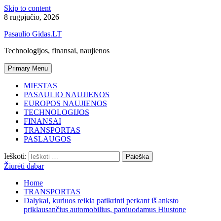
Skip to content
8 rugpjūčio, 2026
Pasaulio Gidas.LT
Technologijos, finansai, naujienos
Primary Menu
MIESTAS
PASAULIO NAUJIENOS
EUROPOS NAUJIENOS
TECHNOLOGIJOS
FINANSAI
TRANSPORTAS
PASLAUGOS
Ieškoti:
Žiūrėti dabar
Home
TRANSPORTAS
Dalykai, kuriuos reikia patikrinti perkant iš anksto
priklausančius automobilius, parduodamus Hiustone