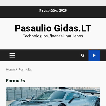
Skip
9 rugpjūčio, 2026
to
content
Pasaulio Gidas.LT
Technologijos, finansai, naujienos
PRIMARY
MENU
Home
Formulės
Formulės