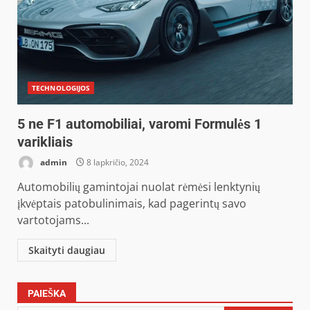
TECHNOLOGIJOS
5 ne F1 automobiliai, varomi Formulės 1
varikliais
admin
8 lapkričio, 2024
Automobilių gamintojai nuolat rėmėsi lenktynių
įkvėptais patobulinimais, kad pagerintų savo
vartotojams...
Skaityti daugiau
PAIEŠKA