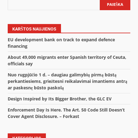
PAIEŠKA
KARŠTOS NAUJIENOS
EU development bank on track to expand defence
financing
About 49,000 migrants enter Spanish territory of Ceuta,
officials say
Nuo rugpjūčio 1 d. – daugiau galimybių pirmą būstą
perkantiesiems, griežtesni reikalavimai imantiems antrą
ar paskesnę būsto paskolą
Design Inspired by Its Bigger Brother, the GLC EV
Enforcement Day Is Here. The Art. 50 Code Still Doesn’t
Cover Agent Disclosure. – Forkast