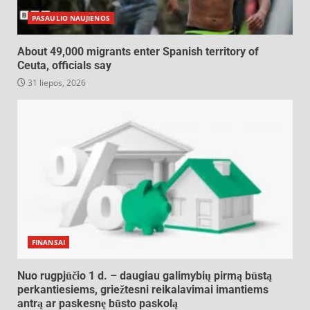
PASAULIO NAUJIENOS
About 49,000 migrants enter Spanish territory of
Ceuta, officials say
31 liepos, 2026
FINANSAI
Nuo rugpjūčio 1 d. – daugiau galimybių pirmą būstą
perkantiesiems, griežtesni reikalavimai imantiems
antrą ar paskesnę būsto paskolą