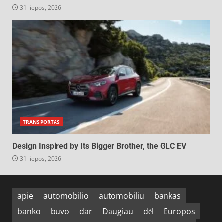
31 liepos, 2026
TRANSPORTAS
Design Inspired by Its Bigger Brother, the GLC EV
31 liepos, 2026
apie
automobilio
automobiliu
bankas
banko
buvo
dar
Daugiau
dėl
Europos