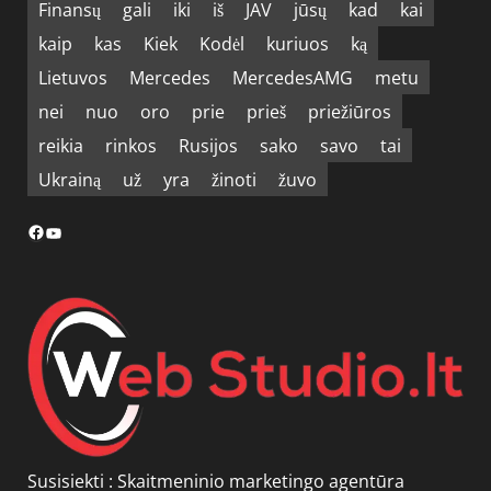
Finansų
gali
iki
iš
JAV
jūsų
kad
kai
kaip
kas
Kiek
Kodėl
kuriuos
ką
Lietuvos
Mercedes
MercedesAMG
metu
nei
nuo
oro
prie
prieš
priežiūros
reikia
rinkos
Rusijos
sako
savo
tai
Ukrainą
už
yra
žinoti
žuvo
Facebook
YouTube
Susisiekti :
Skaitmeninio marketingo agentūra