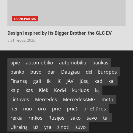
TRANSPORTAS
Design Inspired by Its Bigger Brother, the GLC EV
31 liepos, 2026
apie
automobilio
automobiliu
bankas
banko
buvo
dar
Daugiau
dėl
Europos
Finansų
gali
iki
iš
JAV
jūsų
kad
kai
kaip
kas
Kiek
Kodėl
kuriuos
ką
Lietuvos
Mercedes
MercedesAMG
metu
nei
nuo
oro
prie
prieš
priežiūros
reikia
rinkos
Rusijos
sako
savo
tai
Ukrainą
už
yra
žinoti
žuvo