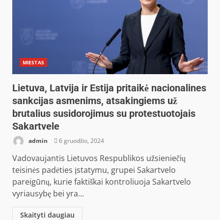
MIESTAS
Lietuva, Latvija ir Estija pritaikė nacionalines
sankcijas asmenims, atsakingiems už
brutalius susidorojimus su protestuotojais
Sakartvele
admin
6 gruodžio, 2024
Vadovaujantis Lietuvos Respublikos užsieniečių
teisinės padėties įstatymu, grupei Sakartvelo
pareigūnų, kurie faktiškai kontroliuoja Sakartvelo
vyriausybę bei yra...
Skaityti daugiau