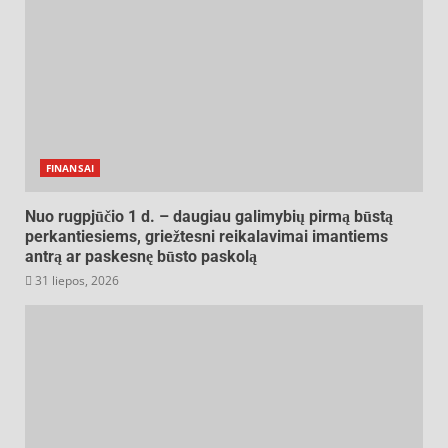
FINANSAI
Nuo rugpjūčio 1 d. – daugiau galimybių pirmą būstą
perkantiesiems, griežtesni reikalavimai imantiems
antrą ar paskesnę būsto paskolą
31 liepos, 2026