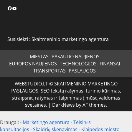
Facebook
YouTube
Susisiekti :
Skaitmeninio marketingo agentūra
MIESTAS
PASAULIO NAUJIENOS
EUROPOS NAUJIENOS
TECHNOLOGIJOS
FINANSAI
TRANSPORTAS
PASLAUGOS
WEBSTUDIO.LT © SKAITMENINIO MARKETINGO
PASLAUGOS. SEO tekstų rašymas, turinio kūrimas,
straipsnių rašymas ir talpinimas į mūsų valdomas
svetaines.
|
DarkNews
by AF themes.
Draugai: -
Marketingo agentūra
-
Teisinės
konsultacijos
-
Skaidrių skenavimas
-
Klaipedos miesto