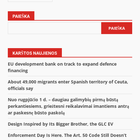
PAIEŠKA
PAIEŠKA
KARŠTOS NAUJIENOS
EU development bank on track to expand defence
financing
About 49,000 migrants enter Spanish territory of Ceuta,
officials say
Nuo rugpjūčio 1 d. – daugiau galimybių pirmą būstą
perkantiesiems, griežtesni reikalavimai imantiems antrą
ar paskesnę būsto paskolą
Design Inspired by Its Bigger Brother, the GLC EV
Enforcement Day Is Here. The Art. 50 Code Still Doesn’t