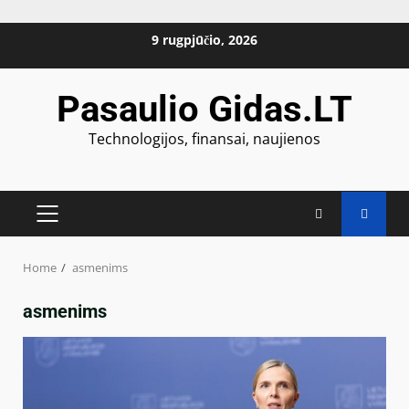
Skip
9 rugpjūčio, 2026
to
content
Pasaulio Gidas.LT
Technologijos, finansai, naujienos
PRIMARY
MENU
Home
asmenims
asmenims