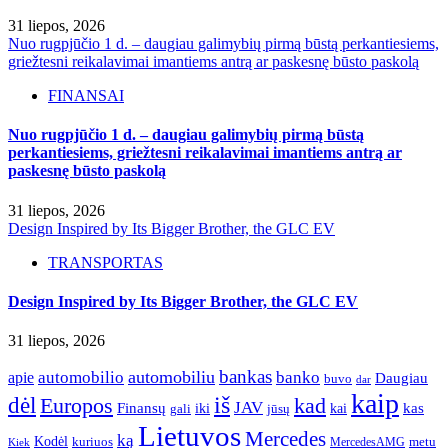
31 liepos, 2026
Nuo rugpjūčio 1 d. – daugiau galimybių pirmą būstą perkantiesiems,
griežtesni reikalavimai imantiems antrą ar paskesnę būsto paskolą
FINANSAI
Nuo rugpjūčio 1 d. – daugiau galimybių pirmą būstą
perkantiesiems, griežtesni reikalavimai imantiems antrą ar
paskesnę būsto paskolą
31 liepos, 2026
Design Inspired by Its Bigger Brother, the GLC EV
TRANSPORTAS
Design Inspired by Its Bigger Brother, the GLC EV
31 liepos, 2026
bankas
automobilio
automobiliu
banko
apie
Daugiau
buvo
dar
kaip
iš
dėl
Europos
kad
JAV
Finansų
kas
iki
kai
gali
jūsų
Lietuvos
Mercedes
ką
Kodėl
kuriuos
metu
MercedesAMG
Kiek