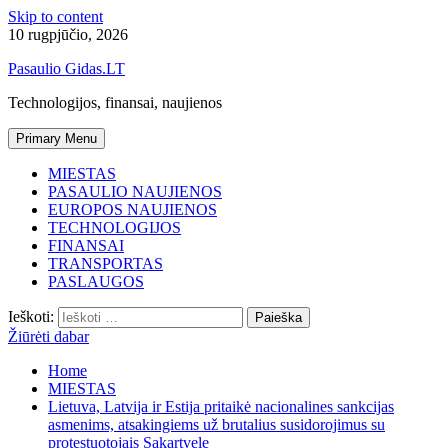
Skip to content
10 rugpjūčio, 2026
Pasaulio Gidas.LT
Technologijos, finansai, naujienos
Primary Menu
MIESTAS
PASAULIO NAUJIENOS
EUROPOS NAUJIENOS
TECHNOLOGIJOS
FINANSAI
TRANSPORTAS
PASLAUGOS
Ieškoti:
Žiūrėti dabar
Home
MIESTAS
Lietuva, Latvija ir Estija pritaikė nacionalines sankcijas
asmenims, atsakingiems už brutalius susidorojimus su
protestuotojais Sakartvele