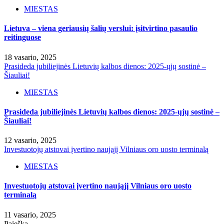
MIESTAS
Lietuva – viena geriausių šalių verslui: įsitvirtino pasaulio
reitinguose
18 vasario, 2025
Prasideda jubiliejinės Lietuvių kalbos dienos: 2025-ųjų sostinė –
Šiauliai!
MIESTAS
Prasideda jubiliejinės Lietuvių kalbos dienos: 2025-ųjų sostinė –
Šiauliai!
12 vasario, 2025
Investuotojų atstovai įvertino naująjį Vilniaus oro uosto terminalą
MIESTAS
Investuotojų atstovai įvertino naująjį Vilniaus oro uosto
terminalą
11 vasario, 2025
Paieška