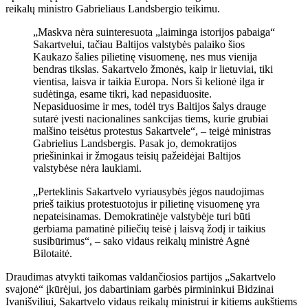
reikalų ministro Gabrieliaus Landsbergio teikimu.
„Maskva nėra suinteresuota „laiminga istorijos pabaiga“
Sakartvelui, tačiau Baltijos valstybės palaiko šios
Kaukazo šalies pilietinę visuomenę, nes mus vienija
bendras tikslas. Sakartvelo žmonės, kaip ir lietuviai, tiki
vientisa, laisva ir taikia Europa. Nors ši kelionė ilga ir
sudėtinga, esame tikri, kad nepasiduosite.
Nepasiduosime ir mes, todėl trys Baltijos šalys drauge
sutarė įvesti nacionalines sankcijas tiems, kurie grubiai
malšino teisėtus protestus Sakartvele“, – teigė ministras
Gabrielius Landsbergis. Pasak jo, demokratijos
priešininkai ir žmogaus teisių pažeidėjai Baltijos
valstybėse nėra laukiami.
„Perteklinis Sakartvelo vyriausybės jėgos naudojimas
prieš taikius protestuotojus ir pilietinę visuomenę yra
nepateisinamas. Demokratinėje valstybėje turi būti
gerbiama pamatinė piliečių teisė į laisvą žodį ir taikius
susibūrimus“, – sako vidaus reikalų ministrė Agnė
Bilotaitė.
Draudimas atvykti taikomas valdančiosios partijos „Sakartvelo
svajonė“ įkūrėjui, jos dabartiniam garbės pirmininkui Bidzinai
Ivanišviliui, Sakartvelo vidaus reikalų ministrui ir kitiems aukštiems