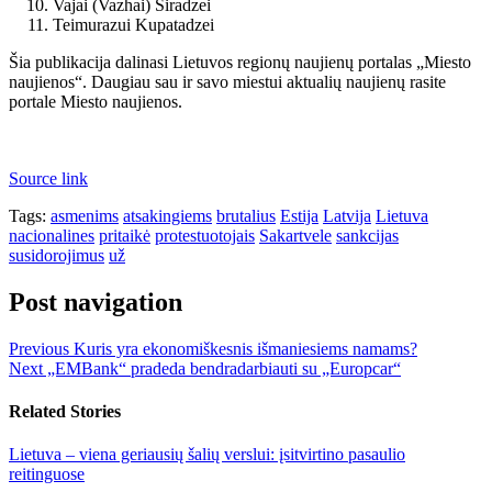
Vajai (Vazhai) Siradzei
Teimurazui Kupatadzei
Šia publikacija dalinasi Lietuvos regionų naujienų portalas „Miesto
naujienos“. Daugiau sau ir savo miestui aktualių naujienų rasite
portale Miesto naujienos.
Source link
Tags:
asmenims
atsakingiems
brutalius
Estija
Latvija
Lietuva
nacionalines
pritaikė
protestuotojais
Sakartvele
sankcijas
susidorojimus
už
Post navigation
Previous
Kuris yra ekonomiškesnis išmaniesiems namams?
Next
„EMBank“ pradeda bendradarbiauti su „Europcar“
Related Stories
Lietuva – viena geriausių šalių verslui: įsitvirtino pasaulio
reitinguose