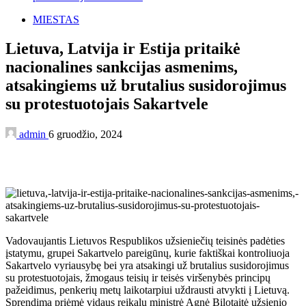
MIESTAS
Lietuva, Latvija ir Estija pritaikė
nacionalines sankcijas asmenims,
atsakingiems už brutalius susidorojimus
su protestuotojais Sakartvele
admin
6 gruodžio, 2024
Vadovaujantis Lietuvos Respublikos užsieniečių teisinės padėties
įstatymu, grupei Sakartvelo pareigūnų, kurie faktiškai kontroliuoja
Sakartvelo vyriausybę bei yra atsakingi už brutalius susidorojimus
su protestuotojais, žmogaus teisių ir teisės viršenybės principų
pažeidimus, penkerių metų laikotarpiui uždrausti atvykti į Lietuvą.
Sprendimą priėmė vidaus reikalų ministrė Agnė Bilotaitė užsienio