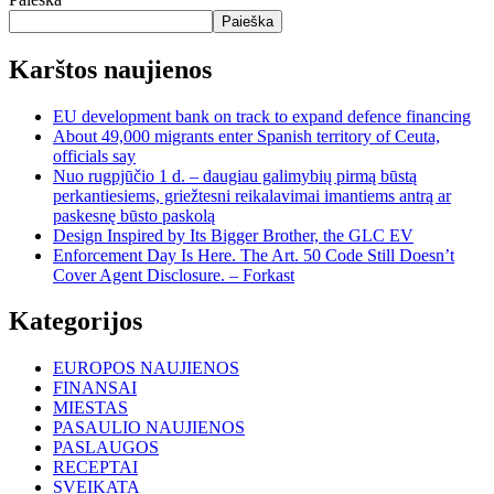
Paieška
Karštos naujienos
EU development bank on track to expand defence financing
About 49,000 migrants enter Spanish territory of Ceuta,
officials say
Nuo rugpjūčio 1 d. – daugiau galimybių pirmą būstą
perkantiesiems, griežtesni reikalavimai imantiems antrą ar
paskesnę būsto paskolą
Design Inspired by Its Bigger Brother, the GLC EV
Enforcement Day Is Here. The Art. 50 Code Still Doesn’t
Cover Agent Disclosure. – Forkast
Kategorijos
EUROPOS NAUJIENOS
FINANSAI
MIESTAS
PASAULIO NAUJIENOS
PASLAUGOS
RECEPTAI
SVEIKATA