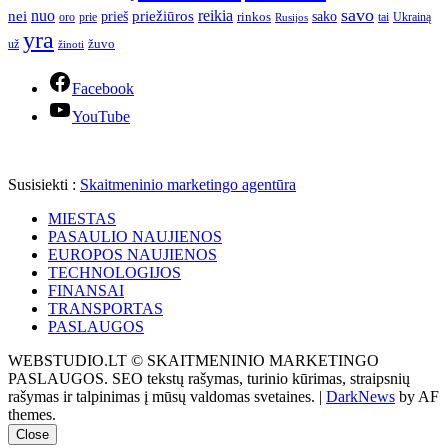
savo
nuo
reikia
nei
priežiūros
sako
prieš
prie
rinkos
Ukrainą
oro
Rusijos
tai
yra
žuvo
už
žinoti
Facebook
YouTube
Susisiekti :
Skaitmeninio marketingo agentūra
MIESTAS
PASAULIO NAUJIENOS
EUROPOS NAUJIENOS
TECHNOLOGIJOS
FINANSAI
TRANSPORTAS
PASLAUGOS
WEBSTUDIO.LT © SKAITMENINIO MARKETINGO
PASLAUGOS. SEO tekstų rašymas, turinio kūrimas, straipsnių
rašymas ir talpinimas į mūsų valdomas svetaines.
|
DarkNews
by AF
themes.
Close