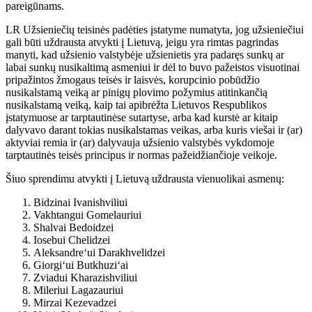
pareigūnams.
LR Užsieniečių teisinės padėties įstatyme numatyta, jog užsieniečiui
gali būti uždrausta atvykti į Lietuvą, jeigu yra rimtas pagrindas
manyti, kad užsienio valstybėje užsienietis yra padaręs sunkų ar
labai sunkų nusikaltimą asmeniui ir dėl to buvo pažeistos visuotinai
pripažintos žmogaus teisės ir laisvės, korupcinio pobūdžio
nusikalstamą veiką ar pinigų plovimo požymius atitinkančią
nusikalstamą veiką, kaip tai apibrėžta Lietuvos Respublikos
įstatymuose ar tarptautinėse sutartyse, arba kad kurstė ar kitaip
dalyvavo darant tokias nusikalstamas veikas, arba kuris viešai ir (ar)
aktyviai remia ir (ar) dalyvauja užsienio valstybės vykdomoje
tarptautinės teisės principus ir normas pažeidžiančioje veikoje.
Šiuo sprendimu atvykti į Lietuvą uždrausta vienuolikai asmenų:
Bidzinai Ivanishviliui
Vakhtangui Gomelauriui
Shalvai Bedoidzei
Iosebui Chelidzei
Aleksandre‘ui Darakhvelidzei
Giorgi‘ui Butkhuzi‘ai
Zviadui Kharazishviliui
Mileriui Lagazauriui
Mirzai Kezevadzei