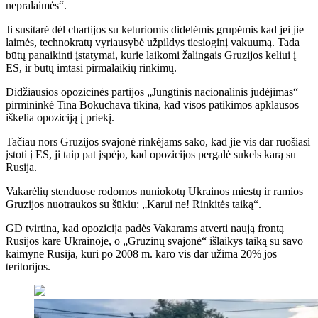
nepralaimės“.
Ji susitarė dėl chartijos su keturiomis didelėmis grupėmis kad jei jie
laimės, technokratų vyriausybė užpildys tiesioginį vakuumą. Tada
būtų panaikinti įstatymai, kurie laikomi žalingais Gruzijos keliui į
ES, ir būtų imtasi pirmalaikių rinkimų.
Didžiausios opozicinės partijos „Jungtinis nacionalinis judėjimas“
pirmininkė Tina Bokuchava tikina, kad visos patikimos apklausos
iškelia opoziciją į priekį.
Tačiau nors Gruzijos svajonė rinkėjams sako, kad jie vis dar ruošiasi
įstoti į ES, ji taip pat įspėjo, kad opozicijos pergalė sukels karą su
Rusija.
Vakarėlių stenduose rodomos nuniokotų Ukrainos miestų ir ramios
Gruzijos nuotraukos su šūkiu: „Karui ne! Rinkitės taiką“.
GD tvirtina, kad opozicija padės Vakarams atverti naują frontą
Rusijos kare Ukrainoje, o „Gruzinų svajonė“ išlaikys taiką su savo
kaimyne Rusija, kuri po 2008 m. karo vis dar užima 20% jos
teritorijos.