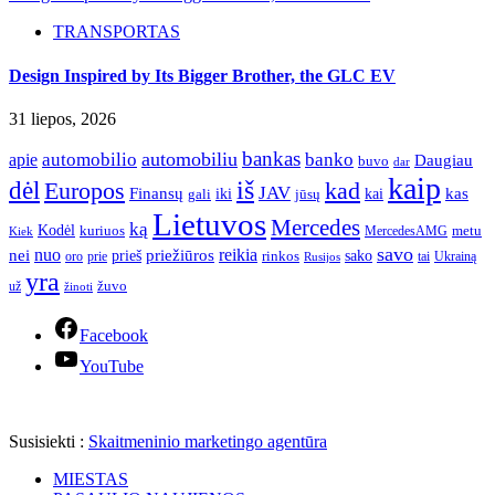
TRANSPORTAS
Design Inspired by Its Bigger Brother, the GLC EV
31 liepos, 2026
bankas
automobilio
automobiliu
banko
apie
Daugiau
buvo
dar
kaip
iš
dėl
Europos
kad
JAV
Finansų
kas
iki
kai
gali
jūsų
Lietuvos
Mercedes
ką
Kodėl
kuriuos
metu
MercedesAMG
Kiek
savo
nuo
reikia
nei
priežiūros
sako
prieš
prie
rinkos
Ukrainą
oro
Rusijos
tai
yra
žuvo
už
žinoti
Facebook
YouTube
Susisiekti :
Skaitmeninio marketingo agentūra
MIESTAS