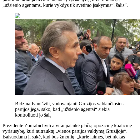
„užsienio agentams, kurie vykdys tik svetimo įsakymus“. šalis“.
Bidzina Ivanišvili, vadovaujanti Gruzijos valdančiosios
partijos jėga, sako, kad „užsienio agentai“ siekia
kontroliuoti jo šalį
Prezidentė Zourabichvili atvirai palaikė plačią opozicinę koalicinę
vyriausybę, kuri nutrauktų „vienos partijos valdymą Gruzijoje“.
Balsuodama ji sakė, kad bus žmonių, „kurie laimės, bet niekas