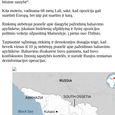
būsime ramybė“.
Kita moteris, vadinama 68 metų Lali, sakė, kad opozicija gali
suartinti Europą, bet taip pat suartins ir karą.
Rinkimų stebėtojai pranešė apie daugybę pažeidimų balsavimo
apylinkėse, įskaitant biuletenių užpildymą ir fizinį opozicijos
politinio veikėjo užpuolimą Marneulyje, į pietus nuo Tbilisio.
Tarptautinė sąžiningų rinkimų ir demokratijos draugija teigė, kad
beveik vienas iš 10 jų stebėtojų pranešė apie pažeidimus balsavimo
apylinkėse. Balsavimo išvakarėse buvo paminėta, kad buvo
konfiskuotos žmonių tapatybės kortelės, ir nurodė Rusijos remiamas
dezinformacijos operacijas.