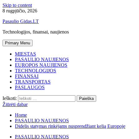
Skip to content
8 rugpjūčio, 2026
Pasaulio Gidas.LT
Technologijos, finansai, naujienos
Primary Menu
MIESTAS
PASAULIO NAUJIENOS
EUROPOS NAUJIENOS
TECHNOLOGIJOS
FINANSAI
TRANSPORTAS
PASLAUGOS
Ieškoti:
Žiūrėti dabar
Home
PASAULIO NAUJIENOS
Didelis statymas rinkėjams nusprendžiant kelią Europoje
PASAULIO NAUJIENOS