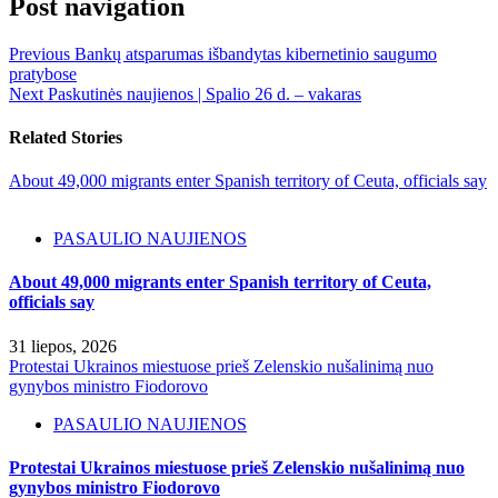
Post navigation
Previous
Bankų atsparumas išbandytas kibernetinio saugumo
pratybose
Next
Paskutinės naujienos | Spalio 26 d. – vakaras
Related Stories
About 49,000 migrants enter Spanish territory of Ceuta, officials say
PASAULIO NAUJIENOS
About 49,000 migrants enter Spanish territory of Ceuta,
officials say
31 liepos, 2026
Protestai Ukrainos miestuose prieš Zelenskio nušalinimą nuo
gynybos ministro Fiodorovo
PASAULIO NAUJIENOS
Protestai Ukrainos miestuose prieš Zelenskio nušalinimą nuo
gynybos ministro Fiodorovo