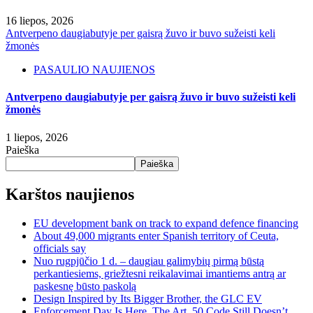
16 liepos, 2026
Antverpeno daugiabutyje per gaisrą žuvo ir buvo sužeisti keli
žmonės
PASAULIO NAUJIENOS
Antverpeno daugiabutyje per gaisrą žuvo ir buvo sužeisti keli
žmonės
1 liepos, 2026
Paieška
Paieška
Karštos naujienos
EU development bank on track to expand defence financing
About 49,000 migrants enter Spanish territory of Ceuta,
officials say
Nuo rugpjūčio 1 d. – daugiau galimybių pirmą būstą
perkantiesiems, griežtesni reikalavimai imantiems antrą ar
paskesnę būsto paskolą
Design Inspired by Its Bigger Brother, the GLC EV
Enforcement Day Is Here. The Art. 50 Code Still Doesn’t