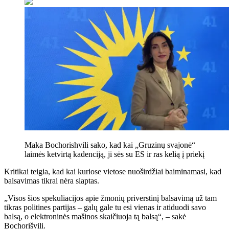
Maka Bochorishvili sako, kad kai „Gruzinų svajonė“
laimės ketvirtą kadenciją, ji sės su ES ir ras kelią į priekį
Kritikai teigia, kad kai kuriose vietose nuoširdžiai baiminamasi, kad
balsavimas tikrai nėra slaptas.
„Visos šios spekuliacijos apie žmonių priverstinį balsavimą už tam
tikras politines partijas – galų gale tu esi vienas ir atiduodi savo
balsą, o elektroninės mašinos skaičiuoja tą balsą“, – sakė
Bochorišvili.