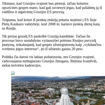
Tikimasi, kad Gruzijos svajonė bus pirmoji, tačiau keturios
opozicinės grupės mano, kad gali suvienyti jėgas, kad pašalintų ją iš
valdžios ir atgaivintų Gruzijos ES procesą.
Teigiama, kad keturi iš penkių rinkėjų pritaria stojimui į ES šioje
Pietų Kaukazo valstybėje, kuri 2008 m. kariavo penkių dienų karą
su Rusija.
Tik pernai gruodį ES paskelbė Gruziją kandidate. Tačiau šis
procesas buvo sustabdytas vyriausybei priėmus Rusijos pavyzdį
įstatymą, reikalaujantį, kad grupės užsiregistruotų kaip „vykdančios
svetimos jėgos interesus“, jei iš užsienio gauna 20 proc.
Politika čia darosi vis labiau poliarizuota, nes Gruzijos svajonė,
vadovaujama turtingiausio Gruzijos žmogaus, Bidzina Ivanišvili,
siekia ketvirtos kadencijos.