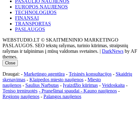
PASAULIO NAUJIENOS
EUROPOS NAUJIENOS
TECHNOLOGIJOS
FINANSAI
TRANSPORTAS
PASLAUGOS
WEBSTUDIO.LT © SKAITMENINIO MARKETINGO
PASLAUGOS. SEO tekstų rašymas, turinio kūrimas, straipsnių
rašymas ir talpinimas į mūsų valdomas svetaines.
|
DarkNews
by AF
themes.
Close
Draugai: -
Marketingo agentūra
-
Teisinės konsultacijos
-
Skaidrių
skenavimas
-
Klaipedos miesto naujienos
-
Miesto
naujienos
-
Saulius Narbutas
-
Įvaizdžio kūrimas
-
Veidoskaita
-
Teniso treniruotės
- Pranešimai spaudai -
Kauno naujienos
-
Regionų naujienos
-
Palangos naujienos