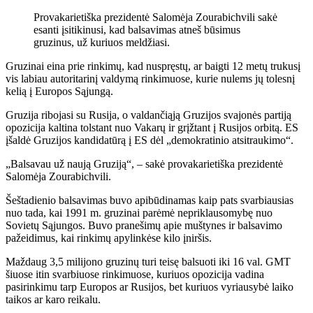
Provakarietiška prezidentė Salomėja Zourabichvili sakė
esanti įsitikinusi, kad balsavimas atneš būsimus
gruzinus, už kuriuos meldžiasi.
Gruzinai eina prie rinkimų, kad nuspręstų, ar baigti 12 metų trukusį
vis labiau autoritarinį valdymą rinkimuose, kurie nulems jų tolesnį
kelią į Europos Sąjungą.
Gruzija ribojasi su Rusija, o valdančiąją Gruzijos svajonės partiją
opozicija kaltina tolstant nuo Vakarų ir grįžtant į Rusijos orbitą. ES
įšaldė Gruzijos kandidatūrą į ES dėl „demokratinio atsitraukimo“.
„Balsavau už naują Gruziją“, – sakė provakarietiška prezidentė
Salomėja Zourabichvili.
Šeštadienio balsavimas buvo apibūdinamas kaip pats svarbiausias
nuo tada, kai 1991 m. gruzinai parėmė nepriklausomybę nuo
Sovietų Sąjungos. Buvo pranešimų apie muštynes ​​ir balsavimo
pažeidimus, kai rinkimų apylinkėse kilo įniršis.
Maždaug 3,5 milijono gruzinų turi teisę balsuoti iki 16 val. GMT
šiuose itin svarbiuose rinkimuose, kuriuos opozicija vadina
pasirinkimu tarp Europos ar Rusijos, bet kuriuos vyriausybė laiko
taikos ar karo reikalu.