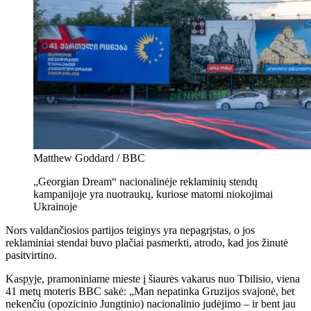
Matthew Goddard / BBC
„Georgian Dream“ nacionalinėje reklaminių stendų
kampanijoje yra nuotraukų, kuriose matomi niokojimai
Ukrainoje
Nors valdančiosios partijos teiginys yra nepagrįstas, o jos
reklaminiai stendai buvo plačiai pasmerkti, atrodo, kad jos žinutė
pasitvirtino.
Kaspyje, pramoniniame mieste į šiaurės vakarus nuo Tbilisio, viena
41 metų moteris BBC sakė: „Man nepatinka Gruzijos svajonė, bet
nekenčiu (opozicinio Jungtinio) nacionalinio judėjimo – ir bent jau