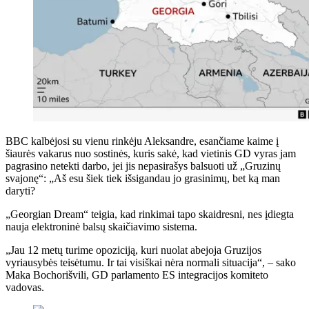
BBC kalbėjosi su vienu rinkėju Aleksandre, esančiame kaime į
šiaurės vakarus nuo sostinės, kuris sakė, kad vietinis GD vyras jam
pagrasino netekti darbo, jei jis nepasirašys balsuoti už „Gruzinų
svajonę“: „Aš esu šiek tiek išsigandau jo grasinimų, bet ką man
daryti?
„Georgian Dream“ teigia, kad rinkimai tapo skaidresni, nes įdiegta
nauja elektroninė balsų skaičiavimo sistema.
„Jau 12 metų turime opoziciją, kuri nuolat abejoja Gruzijos
vyriausybės teisėtumu. Ir tai visiškai nėra normali situacija“, – sako
Maka Bochorišvili, GD parlamento ES integracijos komiteto
vadovas.