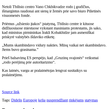
Netoli Tbilisio centro Vano Chkhikvadze rodo į grafičius,
išmargintus raudonai ant sienų ir žemės prie savo biuro Pilietinės
visuomenės fonde.
Priėmus „užsienio įtakos“ įstatymą, Tbilisio centre ir kituose
didžiuosiuose miestuose vykstant masiniams protestams, jis sako,
kad ministras pirmininkas Irakli Kobakhidze jam asmeniškai
priskyrė valstybės išdaviko etiketę.
„Mums skambindavo vidury nakties. Mūsų vaikai net skambindavo.
Jiems buvo grasinama.”
Prieš balsavimą ES perspėjo, kad „Gruzinų svajonės“ veiksmai
„rodo perėjimą prie autoritarizmo“.
Kas laimės, vargu ar pralaimėtojas lengvai susitaikys su
pralaimėjimu.
Source link
Tags:
Didelis
Europoje
kelią
nusprendžiant
rinkėjams
statymas