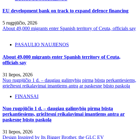
EU development bank on track to expand defence financing
5 rugpjūčio, 2026
About 49,000 migrants enter Spanish territory of Ceuta, officials say
PASAULIO NAUJIENOS
About 49,000 migrants enter Spanish territory of Ceuta,
officials say
31 liepos, 2026
Nuo rugpjūčio 1 d. – daugiau galimybių pirmą būstą perkantiesiems,
griežtesni reikalavimai imantiems antrą ar paskesnę būsto paskolą
FINANSAI
Nuo rugpjūčio 1 d. – daugiau galimybių pirmą būstą
perkantiesiems, griežtesni reikalavimai imantiems antrą ar
paskesnę būsto paskolą
31 liepos, 2026
Design Inspired by Its Bigger Brother, the GLC EV