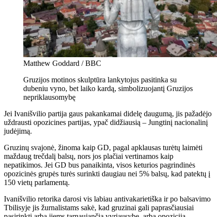
Matthew Goddard / BBC
Gruzijos motinos skulptūra lankytojus pasitinka su
dubeniu vyno, bet laiko kardą, simbolizuojantį Gruzijos
nepriklausomybę
Jei Ivanišvilio partija gaus pakankamai didelę daugumą, jis pažadėjo
uždrausti opozicines partijas, ypač didžiausią – Jungtinį nacionalinį
judėjimą.
Gruzinų svajonė, žinoma kaip GD, pagal apklausas turėtų laimėti
maždaug trečdalį balsų, nors jos plačiai vertinamos kaip
nepatikimos. Jei GD bus panaikinta, visos keturios pagrindinės
opozicinės grupės turės surinkti daugiau nei 5% balsų, kad patektų į
150 vietų parlamentą.
Ivanišvilio retorika darosi vis labiau antivakarietiška ir po balsavimo
Tbilisyje jis žurnalistams sakė, kad gruzinai gali paprasčiausiai
pasirinkti arba jiems tarnaujančią vyriausybę, arba opoziciją