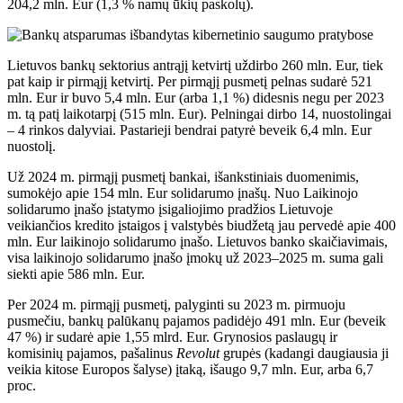
204,2 mln. Eur (1,3 % namų ūkių paskolų).
Lietuvos bankų sektorius antrąjį ketvirtį uždirbo 260 mln. Eur, tiek
pat kaip ir pirmąjį ketvirtį. Per pirmąjį pusmetį pelnas sudarė 521
mln. Eur ir buvo 5,4 mln. Eur (arba 1,1 %) didesnis negu per 2023
m. tą patį laikotarpį (515 mln. Eur). Pelningai dirbo 14, nuostolingai
– 4 rinkos dalyviai. Pastarieji bendrai patyrė beveik 6,4 mln. Eur
nuostolį.
Už 2024 m. pirmąjį pusmetį bankai, išankstiniais duomenimis,
sumokėjo apie 154 mln. Eur solidarumo įnašų. Nuo Laikinojo
solidarumo įnašo įstatymo įsigaliojimo pradžios Lietuvoje
veikiančios kredito įstaigos į valstybės biudžetą jau pervedė apie 400
mln. Eur laikinojo solidarumo įnašo. Lietuvos banko skaičiavimais,
visa laikinojo solidarumo įnašo įmokų už 2023–2025 m. suma gali
siekti apie 586 mln. Eur.
Per 2024 m. pirmąjį pusmetį, palyginti su 2023 m. pirmuoju
pusmečiu, bankų palūkanų pajamos padidėjo 491 mln. Eur (beveik
47 %) ir sudarė apie 1,55 mlrd. Eur. Grynosios paslaugų ir
komisinių pajamos, pašalinus
Revolut
grupės (kadangi daugiausia ji
veikia kitose Europos šalyse) įtaką, išaugo 9,7 mln. Eur, arba 6,7
proc.