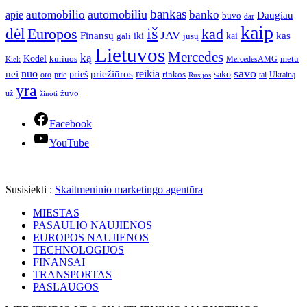
bankas
automobilio
automobiliu
banko
apie
Daugiau
buvo
dar
kaip
iš
dėl
Europos
kad
JAV
Finansų
kas
iki
kai
gali
jūsų
Lietuvos
Mercedes
ką
Kodėl
kuriuos
metu
MercedesAMG
Kiek
savo
nuo
reikia
nei
priežiūros
sako
prieš
prie
rinkos
Ukrainą
oro
Rusijos
tai
yra
žuvo
už
žinoti
Facebook
YouTube
Susisiekti :
Skaitmeninio marketingo agentūra
MIESTAS
PASAULIO NAUJIENOS
EUROPOS NAUJIENOS
TECHNOLOGIJOS
FINANSAI
TRANSPORTAS
PASLAUGOS