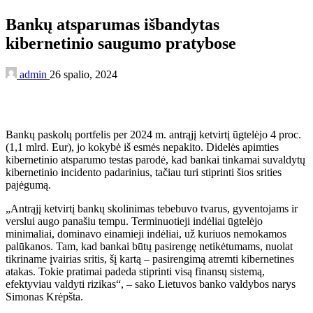
Bankų atsparumas išbandytas
kibernetinio saugumo pratybose
admin
26 spalio, 2024
Bankų paskolų portfelis per 2024 m. antrąjį ketvirtį ūgtelėjo 4 proc.
(1,1 mlrd. Eur), jo kokybė iš esmės nepakito. Didelės apimties
kibernetinio atsparumo testas parodė, kad bankai tinkamai suvaldytų
kibernetinio incidento padarinius, tačiau turi stiprinti šios srities
pajėgumą.
„Antrąjį ketvirtį bankų skolinimas tebebuvo tvarus, gyventojams ir
verslui augo panašiu tempu. Terminuotieji indėliai ūgtelėjo
minimaliai, dominavo einamieji indėliai, už kuriuos nemokamos
palūkanos. Tam, kad bankai būtų pasirengę netikėtumams, nuolat
tikriname įvairias sritis, šį kartą – pasirengimą atremti kibernetines
atakas. Tokie pratimai padeda stiprinti visą finansų sistemą,
efektyviau valdyti rizikas“, – sako Lietuvos banko valdybos narys
Simonas Krėpšta.