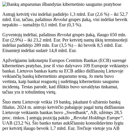
Antrąjį ketvirtį visi indėliai padidėjo 1,3 mlrd. Eur (2,6 %) – iki 52,7
mlrd. Eur, tačiau, pašalinus
Revolut
grupės įtaką, visi indėliai beveik
nepakito – sumažėjo 0,1 mlrd. Eur (0,3 %).
Gyventojų indėliai, pašalinus
Revolut
grupės įtaką, išaugo 650 mln.
Eur (2,9%) – iki 23,2 mlrd. Eur. Per ketvirtį namų ūkių terminuotieji
indėliai padidėjo 289 mln. Eur (3,5 %) – iki beveik 8,5 mlrd. Eur.
Einamieji indėliai sudarė 14,8 mlrd. Eur.
Apžvelgiamu laikotarpiu Europos Centrinis Bankas (ECB) surengė
kibernetines pratybas, jose iš viso dalyvavo 109 Europoje veikiantys
bankai. Lietuvos bankas kartu su ECB atliko didžiausių Lietuvoje
veikiančių bankų kibernetinio atsparumo testą. Jo metu buvo
vertinta, kaip bankai reaguotų į sudėtingą kibernetinio saugumo
incidentą. Testas parodė, kad iššūkis buvo suvaldytas tinkamai,
tačiau yra ir tobulintinų vietų.
Šiuo metu Lietuvoje veikia 19 bankų, įskaitant 6 užsienio bankų
filialus. 2024 m. antrojo ketvirčio pabaigoje pagal turtą didžiausias
Lietuvoje veikiantis bankas buvo „Swedbank“, AB, užėmęs 28,5
proc. rinkos. Į antrąją poziciją pakilo
„Revolut Holdings Europe“.
UAB (23,2 %). Šio banko turtas aukščiausiu konsolidavimo lygiu
per ketvirtį išaugo beveik 1,7 mlrd. Eur. Trečioje vietoje yra AB