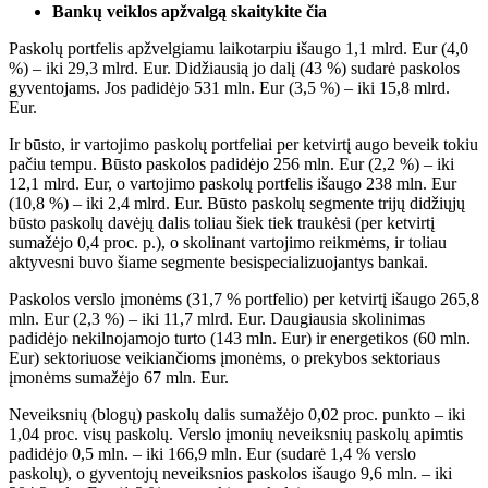
Bankų veiklos apžvalgą skaitykite čia
Paskolų portfelis apžvelgiamu laikotarpiu išaugo 1,1 mlrd. Eur (4,0
%) – iki 29,3 mlrd. Eur. Didžiausią jo dalį (43 %) sudarė paskolos
gyventojams. Jos padidėjo 531 mln. Eur (3,5 %) – iki 15,8 mlrd.
Eur.
Ir būsto, ir vartojimo paskolų portfeliai per ketvirtį augo beveik tokiu
pačiu tempu. Būsto paskolos padidėjo 256 mln. Eur (2,2 %) – iki
12,1 mlrd. Eur, o vartojimo paskolų portfelis išaugo 238 mln. Eur
(10,8 %) – iki 2,4 mlrd. Eur. Būsto paskolų segmente trijų didžiųjų
būsto paskolų davėjų dalis toliau šiek tiek traukėsi (per ketvirtį
sumažėjo 0,4 proc. p.), o skolinant vartojimo reikmėms, ir toliau
aktyvesni buvo šiame segmente besispecializuojantys bankai.
Paskolos verslo įmonėms (31,7 % portfelio) per ketvirtį išaugo 265,8
mln. Eur (2,3 %) – iki 11,7 mlrd. Eur. Daugiausia skolinimas
padidėjo nekilnojamojo turto (143 mln. Eur) ir energetikos (60 mln.
Eur) sektoriuose veikiančioms įmonėms, o prekybos sektoriaus
įmonėms sumažėjo 67 mln. Eur.
Neveiksnių (blogų) paskolų dalis sumažėjo 0,02 proc. punkto – iki
1,04 proc. visų paskolų. Verslo įmonių neveiksnių paskolų apimtis
padidėjo 0,5 mln. – iki 166,9 mln. Eur (sudarė 1,4 % verslo
paskolų), o gyventojų neveiksnios paskolos išaugo 9,6 mln. – iki