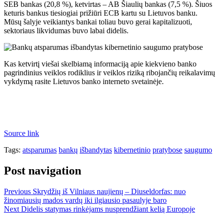
SEB bankas (20,8 %), ketvirtas – AB Šiaulių bankas (7,5 %). Šiuos
keturis bankus tiesiogiai prižiūri ECB kartu su Lietuvos banku.
Mūsų šalyje veikiantys bankai toliau buvo gerai kapitalizuoti,
sektoriaus likvidumas buvo labai didelis.
Kas ketvirtį viešai skelbiamą informaciją apie kiekvieno banko
pagrindinius veiklos rodiklius ir veiklos riziką ribojančių reikalavimų
vykdymą rasite Lietuvos banko interneto svetainėje.
Source link
Tags:
atsparumas
bankų
išbandytas
kibernetinio
pratybose
saugumo
Post navigation
Previous
Skrydžių iš Vilniaus naujienų – Diuseldorfas: nuo
žinomiausių mados vardų iki ilgiausio pasaulyje baro
Next
Didelis statymas rinkėjams nusprendžiant kelią Europoje