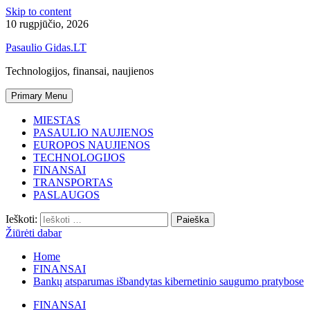
Skip to content
10 rugpjūčio, 2026
Pasaulio Gidas.LT
Technologijos, finansai, naujienos
Primary Menu
MIESTAS
PASAULIO NAUJIENOS
EUROPOS NAUJIENOS
TECHNOLOGIJOS
FINANSAI
TRANSPORTAS
PASLAUGOS
Ieškoti:
Žiūrėti dabar
Home
FINANSAI
Bankų atsparumas išbandytas kibernetinio saugumo pratybose
FINANSAI