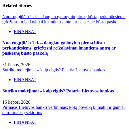
Related Stories
Nuo rugpjūčio 1 d. – daugiau galimybių pirmą būstą perkantiesiems,
griežtesni reikalavimai imantiems antrą ar paskesnę būsto paskolą
FINANSAI
Nuo rugpjūčio 1 d. – daugiau galimybių pirmą būstą
perkantiesiems, griežtesni reikalavimai imantiems antrą ar
paskesnę būsto paskolą
31 liepos, 2026
Sutriko mokėjimai – kaip elgtis? Pataria Lietuvos bankas
FINANSAI
Sutriko mokėjimai – kaip elgtis? Pataria Lietuvos bankas
16 liepos, 2026
Pirmasis Lietuvos banko vertinimas: kokį poveikį klimatui ir gamtai
daro finansų sektorius
FINANSAI