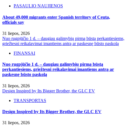
PASAULIO NAUJIENOS
About 49,000 migrants enter Spanish territory of Ceuta,
officials say
31 liepos, 2026
Nuo rugpjūčio 1 d. – daugiau galimybių pirmą būstą perkantiesiems,
griežtesni reikalavimai imantiems antrą ar paskesnę būsto paskolą
FINANSAI
Nuo rugpjūčio 1 d. – daugiau galimybių pirmą būstą
perkantiesiems, griežtesni reikalavimai imantiems antrą ar
paskesnę būsto paskolą
31 liepos, 2026
Design Inspired by Its Bigger Brother, the GLC EV
TRANSPORTAS
Design Inspired by Its Bigger Brother, the GLC EV
31 liepos, 2026