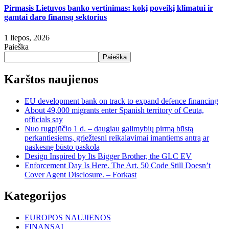
Pirmasis Lietuvos banko vertinimas: kokį poveikį klimatui ir
gamtai daro finansų sektorius
1 liepos, 2026
Paieška
Paieška
Karštos naujienos
EU development bank on track to expand defence financing
About 49,000 migrants enter Spanish territory of Ceuta,
officials say
Nuo rugpjūčio 1 d. – daugiau galimybių pirmą būstą
perkantiesiems, griežtesni reikalavimai imantiems antrą ar
paskesnę būsto paskolą
Design Inspired by Its Bigger Brother, the GLC EV
Enforcement Day Is Here. The Art. 50 Code Still Doesn’t
Cover Agent Disclosure. – Forkast
Kategorijos
EUROPOS NAUJIENOS
FINANSAI