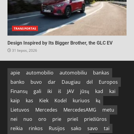
TRANSPORTAS
Design Inspired by Its Bigger Brother, the GLC EV
31 liepos, 2026
apie
automobilio
automobiliu
bankas
banko
buvo
dar
Daugiau
dėl
Europos
Finansų
gali
iki
iš
JAV
jūsų
kad
kai
kaip
kas
Kiek
Kodėl
kuriuos
ką
Lietuvos
Mercedes
MercedesAMG
metu
nei
nuo
oro
prie
prieš
priežiūros
reikia
rinkos
Rusijos
sako
savo
tai