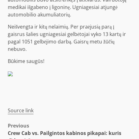
medikai išgabeno į ligoninę. Ugniagesiai atjungė
automobilio akumuliatorių.
Neišvengta ir kitų nelaimių. Per praėjusią parą į
gaisrus šalies ugniagesiai gelbėtojai vyko 13 kartų ir
pagal 1051 gelbėjimo darbą. Gaisrų metu žūčių
nebuvo.
Būkime saugūs!
Source link
Post
Previous
Crew Cab vs. Pailgintos kabinos pikapai: kuris