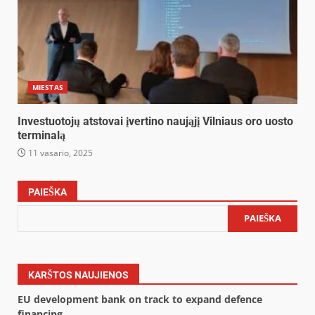
MIESTAS
Investuotojų atstovai įvertino naująjį Vilniaus oro uosto
terminalą
11 vasario, 2025
PAIEŠKA
PAIEŠKA
KARŠTOS NAUJIENOS
EU development bank on track to expand defence
financing