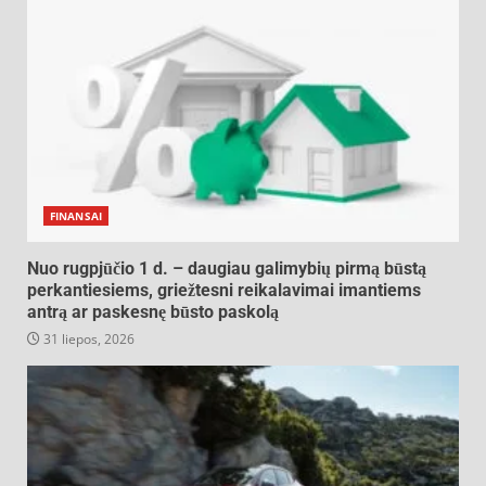
FINANSAI
Nuo rugpjūčio 1 d. – daugiau galimybių pirmą būstą
perkantiesiems, griežtesni reikalavimai imantiems
antrą ar paskesnę būsto paskolą
31 liepos, 2026