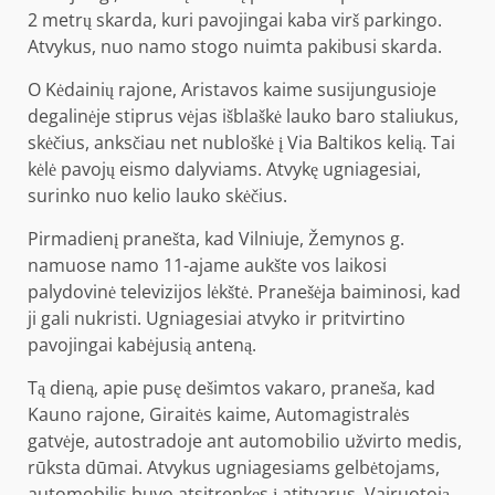
2 metrų skarda, kuri pavojingai kaba virš parkingo.
Atvykus, nuo namo stogo nuimta pakibusi skarda.
O Kėdainių rajone, Aristavos kaime susijungusioje
degalinėje stiprus vėjas išblaškė lauko baro staliukus,
skėčius, anksčiau net nubloškė į Via Baltikos kelią. Tai
kėlė pavojų eismo dalyviams. Atvykę ugniagesiai,
surinko nuo kelio lauko skėčius.
Pirmadienį pranešta, kad Vilniuje, Žemynos g.
namuose namo 11-ajame aukšte vos laikosi
palydovinė televizijos lėkštė. Pranešėja baiminosi, kad
ji gali nukristi. Ugniagesiai atvyko ir pritvirtino
pavojingai kabėjusią anteną.
Tą dieną, apie pusę dešimtos vakaro, praneša, kad
Kauno rajone, Giraitės kaime, Automagistralės
gatvėje, autostradoje ant automobilio užvirto medis,
rūksta dūmai. Atvykus ugniagesiams gelbėtojams,
automobilis buvo atsitrenkęs į atitvarus. Vairuotoją