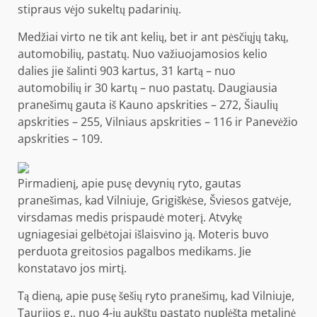
stipraus vėjo sukeltų padarinių.
Medžiai virto ne tik ant kelių, bet ir ant pėsčiųjų takų,
automobilių, pastatų. Nuo važiuojamosios kelio
dalies jie šalinti 903 kartus, 31 kartą – nuo ​​
automobilių ir 30 kartų – nuo ​​pastatų. Daugiausia
pranešimų gauta iš Kauno apskrities – 272, Šiaulių
apskrities – 255, Vilniaus apskrities – 116 ir Panevėžio
apskrities – 109.
Pirmadienį, apie pusę devynių ryto, gautas
pranešimas, kad Vilniuje, Grigiškėse, Šviesos gatvėje,
virsdamas medis prispaudė moterį. Atvykę
ugniagesiai gelbėtojai išlaisvino ją. Moteris buvo
perduota greitosios pagalbos medikams. Jie
konstatavo jos mirtį.
Tą dieną, apie pusę šešių ryto pranešimų, kad Vilniuje,
Taurijos g., nuo 4-ių aukštų pastato nuplėšta metalinė