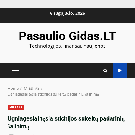
Skip
6 rugpjūčio, 2026
to
content
Pasaulio Gidas.LT
Technologijos, finansai, naujienos
PRIMARY
MENU
Home
MIESTAS
Ugniagesiai tęsia stichijos sukeltų padarinių šalinimą
MIESTAS
Ugniagesiai tęsia stichijos sukeltų padarinių
šalinimą