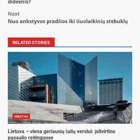
navigation
didesnis?
Next
Nuo ankstyvos pradžios iki šiuolaikinių stebuklų
RELATED STORIES
MIESTAS
Lietuva – viena geriausių šalių verslui: įsitvirtino
pasaulio reitinguose