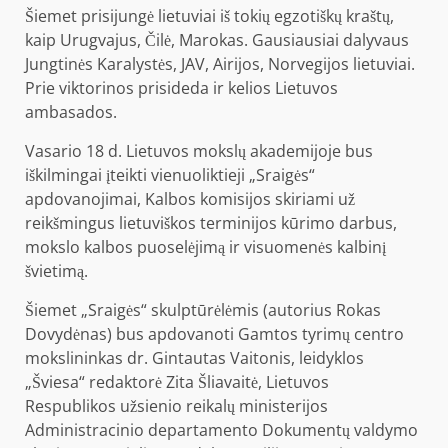
Šiemet prisijungė lietuviai iš tokių egzotiškų kraštų,
kaip Urugvajus, Čilė, Marokas. Gausiausiai dalyvaus
Jungtinės Karalystės, JAV, Airijos, Norvegijos lietuviai.
Prie viktorinos prisideda ir kelios Lietuvos
ambasados.
Vasario 18 d. Lietuvos mokslų akademijoje bus
iškilmingai įteikti vienuoliktieji „Sraigės“
apdovanojimai, Kalbos komisijos skiriami už
reikšmingus lietuviškos terminijos kūrimo darbus,
mokslo kalbos puoselėjimą ir visuomenės kalbinį
švietimą.
Šiemet „Sraigės“ skulptūrėlėmis (autorius Rokas
Dovydėnas) bus apdovanoti Gamtos tyrimų centro
mokslininkas dr. Gintautas Vaitonis, leidyklos
„Šviesa“ redaktorė Zita Šliavaitė, Lietuvos
Respublikos užsienio reikalų ministerijos
Administracinio departamento Dokumentų valdymo