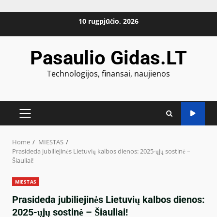
Skip
10 rugpjūčio, 2026
to
content
Pasaulio Gidas.LT
Technologijos, finansai, naujienos
PRIMARY
MENU
Home
MIESTAS
Prasideda jubiliejinės Lietuvių kalbos dienos: 2025-ųjų sostinė –
Šiauliai!
MIESTAS
Prasideda jubiliejinės Lietuvių kalbos dienos:
2025-ųjų sostinė – Šiauliai!