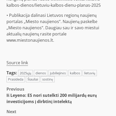
kalbos-dienos/lietuviu-kalbos-dienu-planas-2025
• Publikacija dalinasi Lietuvos regionų naujienų
portalas „Miesto naujienos“. Naujieną paskelbė
„Miesto naujienos“. Daugiau sau ir savo miestui
aktualių naujienų rasite portale
www.miestonaujienos.lt.
Source link
Tags:
2025ųjų
dienos
jubiliejinės
kalbos
lietuvių
Prasideda
Šiauliai
sostinę
Post
Previous
Iš Leyeno: ES nori sutelkti 200 milijardų eurų
navigation
investicijoms į dirbtinį intelektą
Next