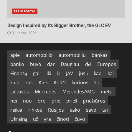
TRANSPORTAS
Design Inspired by Its Bigger Brother, the GLC EV
31 liepos, 2026
apie
automobilio
automobiliu
bankas
banko
buvo
dar
Daugiau
dėl
Europos
Finansų
gali
iki
iš
JAV
jūsų
kad
kai
kaip
kas
Kiek
Kodėl
kuriuos
ką
Lietuvos
Mercedes
MercedesAMG
metu
nei
nuo
oro
prie
prieš
priežiūros
reikia
rinkos
Rusijos
sako
savo
tai
Ukrainą
už
yra
žinoti
žuvo