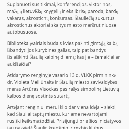
Suplanuoti susitikimai, konferencijos, viktorinos,
mažųjų lietuviškų knygelių ir ekslibrisų paroda, bardų
vakaras, akrostichų konkursas. Šiauliečių sukurtus
akrostichus aktoriai skaitys miesto maršrutiniuose
autobusuose.
Biblioteka įvairiais būdais kvies pažinti gimtąją kalbą,
išbandyti jos kūrybines galias, taip pat bandys
išsiaiškinti Šiaulių kalbinę dilemą: kas jie – žemaičiai ar
aukštaičiai?
Atidarymo renginyje vasario 13 d. VLKK pirmininkė
dr. Violeta Meiliūnaitė ir Šiaulių miesto savivaldybės
meras Artūras Visockas pasirašys simbolinę Lietuvių
kalbos dienų sostinės sutartį.
Artėjant renginiui merui kilo dar viena idėja – siekti,
kad Šiauliai taptų miestu, kuriame nevartojami
rusiški keiksmažodžiai. Prisijungti prie šios iniciatyvos
jau pakvietė Šiaulių krepšinio ir regbio klubus,