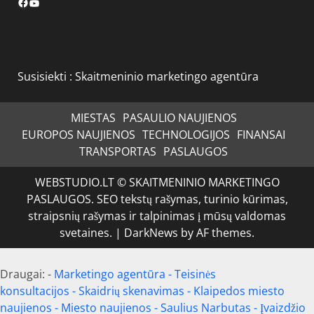
Facebook
YouTube
Susisiekti :
Skaitmeninio marketingo agentūra
MIESTAS
PASAULIO NAUJIENOS
EUROPOS NAUJIENOS
TECHNOLOGIJOS
FINANSAI
TRANSPORTAS
PASLAUGOS
WEBSTUDIO.LT © SKAITMENINIO MARKETINGO
PASLAUGOS. SEO tekstų rašymas, turinio kūrimas,
straipsnių rašymas ir talpinimas į mūsų valdomas
svetaines.
|
DarkNews
by AF themes.
Draugai: -
Marketingo agentūra
-
Teisinės
konsultacijos
-
Skaidrių skenavimas
-
Klaipedos miesto
naujienos
-
Miesto naujienos
-
Saulius Narbutas
-
Įvaizdžio