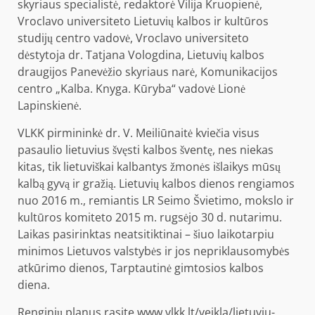
skyriaus specialistė, redaktorė Vilija Kruopienė,
Vroclavo universiteto Lietuvių kalbos ir kultūros
studijų centro vadovė, Vroclavo universiteto
dėstytoja dr. Tatjana Vologdina, Lietuvių kalbos
draugijos Panevėžio skyriaus narė, Komunikacijos
centro „Kalba. Knyga. Kūryba“ vadovė Lionė
Lapinskienė.
VLKK pirmininkė dr. V. Meiliūnaitė kviečia visus
pasaulio lietuvius švęsti kalbos šventę, nes niekas
kitas, tik lietuviškai kalbantys žmonės išlaikys mūsų
kalbą gyvą ir gražią. Lietuvių kalbos dienos rengiamos
nuo 2016 m., remiantis LR Seimo Švietimo, mokslo ir
kultūros komiteto 2015 m. rugsėjo 30 d. nutarimu.
Laikas pasirinktas neatsitiktinai – šiuo laikotarpiu
minimos Lietuvos valstybės ir jos nepriklausomybės
atkūrimo dienos, Tarptautinė gimtosios kalbos
diena.
Renginių planus rasite www.vlkk.lt/veikla/lietuviu-