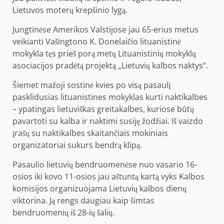
Lietuvos moterų krepšinio lygą.
Jungtinėse Amerikos Valstijose jau 65-erius metus
veikianti Vašingtono K. Donelaičio lituanistinė
mokykla tęs prieš porą metų Lituanistinių mokyklų
asociacijos pradėtą projektą „Lietuvių kalbos naktys“.
Šiemet mažoji sostinė kvies po visą pasaulį
pasklidusias lituanistines mokyklas kurti naktikalbes
– ypatingas lietuviškas greitakalbes, kuriose būtų
pavartoti su kalba ir naktimi susiję žodžiai. Iš vaizdo
įrašų su naktikalbes skaitančiais mokiniais
organizatoriai sukurs bendrą klipą.
Pasaulio lietuvių bendruomenėse nuo vasario 16-
osios iki kovo 11-osios jau aštuntą kartą vyks Kalbos
komisijos organizuojama Lietuvių kalbos dienų
viktorina. Ją rengs daugiau kaip šimtas
bendruomenių iš 28-ių šalių.