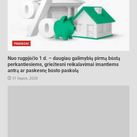
FINANSAI
Nuo rugpjūčio 1 d. – daugiau galimybių pirmą būstą
perkantiesiems, griežtesni reikalavimai imantiems
antrą ar paskesnę būsto paskolą
31 liepos, 2026