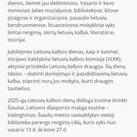
dienos, šiemet jau dešimtosios. Vasario ir kovo
mėnesiais šalies muziejuose, bibliotekose, kitose
įstaigose ir organizacijose, pasaulio lietuvių
bendruomenėse, lituanistinėse mokyklose vyks
šimtai renginių, skirtų lietuvių kalbai, literatūrai,
istorijai.
Jubiliejines Lietuvių kalbos dienas, kaip ir kasmet,
inicijavo Valstybinė lietuvių kalbos komisija (VLKK),
aktyviai prisideda Lietuvių kalbos draugija. Šių dienų
tikslas – skatinti domėjimąsi ir pasididžiavimą lietuvių
kalba, stiprinti norą jos mokytis, burti draugėn
tautiečius.
2025-ųjų Lietuvių kalbos dienų didžiąja sostine išrinkti
Šiauliai, Lietuvos diasporos mažąja sostine –
Vašingtonas. Šiaulių miesto savivaldybės viešoji
biblioteka parengė renginių ciklą, kuris vyks nuo
vasario 13 d. iki kovo 27 d.