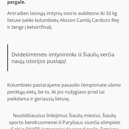
pergale.
Antradien laisvųjų imtynių svorio aukštesnė iki 50 kg
lietuvė įveikė kolumbietę Alisson Camilą Cardozo Rey
ir žengė į ketvirtfinalį.
Dvidešimtmetė imtynininkė iš Šiaulių verčia
naują istorijos puslapį!
Kolumbietė pastarajame pasaulio čempionate užėmė
penktąją vietą, be to, iki jos nužygiavo prieš tai
įveikdama ir geriausią lietuvę.
Nuošidžiausius linkėjimus Šiaulių miestui, Šiaulių
sporto bendruomenei iš Paryžiaus siunčia olimpietė