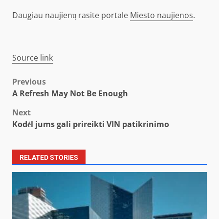
Daugiau naujienų rasite portale
Miesto naujienos
.
Source link
Post
Previous
A Refresh May Not Be Enough
navigation
Next
Kodėl jums gali prireikti VIN patikrinimo
RELATED STORIES