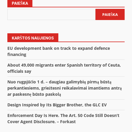
PAIEŠKA
PAIEŠKA
KARŠTOS NAUJIENOS
EU development bank on track to expand defence
financing
About 49,000 migrants enter Spanish territory of Ceuta,
officials say
Nuo rugpjūčio 1 d. – daugiau galimybių pirmą būstą
perkantiesiems, griežtesni reikalavimai imantiems antrą
ar paskesnę būsto paskolą
Design Inspired by Its Bigger Brother, the GLC EV
Enforcement Day Is Here. The Art. 50 Code Still Doesn’t
Cover Agent Disclosure. – Forkast