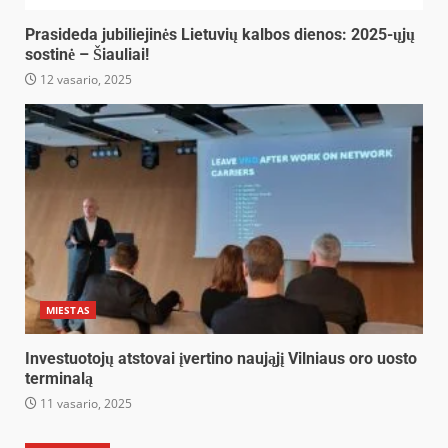
Prasideda jubiliejinės Lietuvių kalbos dienos: 2025-ųjų
sostinė – Šiauliai!
12 vasario, 2025
MIESTAS
Investuotojų atstovai įvertino naująjį Vilniaus oro uosto
terminalą
11 vasario, 2025