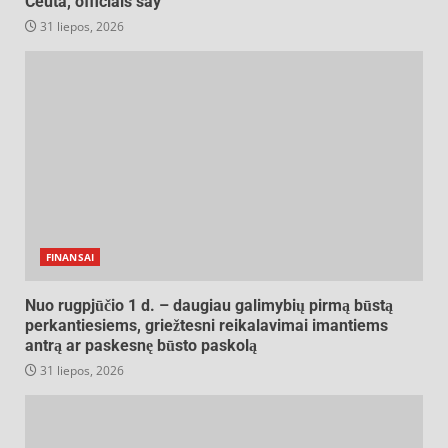
Ceuta, officials say
31 liepos, 2026
FINANSAI
Nuo rugpjūčio 1 d. – daugiau galimybių pirmą būstą
perkantiesiems, griežtesni reikalavimai imantiems
antrą ar paskesnę būsto paskolą
31 liepos, 2026