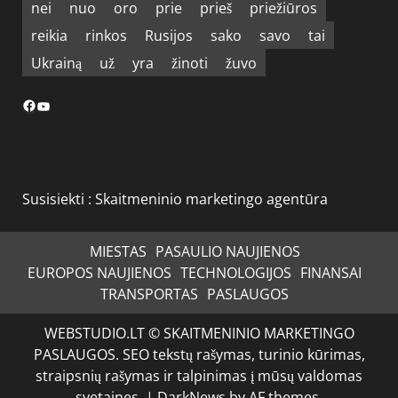
nei
nuo
oro
prie
prieš
priežiūros
reikia
rinkos
Rusijos
sako
savo
tai
Ukrainą
už
yra
žinoti
žuvo
Facebook
YouTube
Susisiekti :
Skaitmeninio marketingo agentūra
MIESTAS
PASAULIO NAUJIENOS
EUROPOS NAUJIENOS
TECHNOLOGIJOS
FINANSAI
TRANSPORTAS
PASLAUGOS
WEBSTUDIO.LT © SKAITMENINIO MARKETINGO
PASLAUGOS. SEO tekstų rašymas, turinio kūrimas,
straipsnių rašymas ir talpinimas į mūsų valdomas
svetaines.
|
DarkNews
by AF themes.