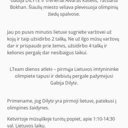
Gabija DILYTĖ ir treneriai Aivaras Kaselis, Tatsiana
Bokhan. Šiaulių miesto vėliava plevėsuoja olimpinių
žiedų spalvose.
Jau po pusės minutės lietuvė sugriebė varžovei už
kojų ir taip užsidirbo 2 tašką. Ne už ilgo mūsų varžovų
dar ir prispaudė prie žemės, užsidirbo 4 tašką ir
kelionės pergalę dar nesibaigus laikui.
LTeam dienos atletė – pirmąja Lietuvos imtynininke
olimpiete tapusi ir debiutą pergale pažymėjusi
Gabija Dilytė.
Primename, jog Dilytė yra pirmoji lietuvė, patekusi į
olimpines žaidynes.
Ketvirtoje mūsųiškėje turėtų popiet, apie 1:10-14:30
val. Lietuvos laiku.