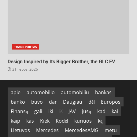
TRANSPORTAS
Design Inspired by Its Bigger Brother, the GLC EV
31 liepos, 2026
apie
automobilio
automobiliu
bankas
banko
buvo
dar
Daugiau
dėl
Europos
Finansų
gali
iki
iš
JAV
jūsų
kad
kai
kaip
kas
Kiek
Kodėl
kuriuos
ką
Lietuvos
Mercedes
MercedesAMG
metu