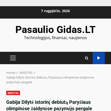
Skip
7 rugpjūčio, 2026
to
content
Pasaulio Gidas.LT
Technologijos, finansai, naujienos
PRIMARY
MENU
Home
MIESTAS
Gabija Dilytė istorinį debiutą Paryžiaus olimpinėse žaidynėse
pažymėjo pergale
MIESTAS
Gabija Dilytė istorinį debiutą Paryžiaus
olimpinėse žaidynėse pažymėjo pergale