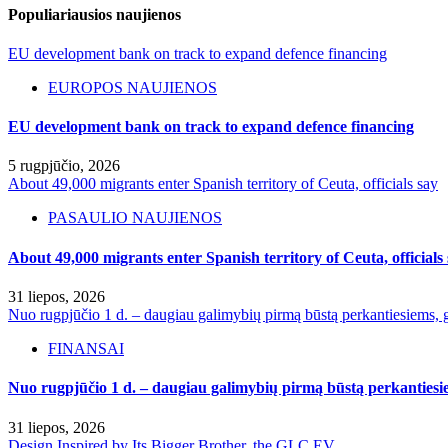
Populiariausios naujienos
EU development bank on track to expand defence financing
EUROPOS NAUJIENOS
EU development bank on track to expand defence financing
5 rugpjūčio, 2026
About 49,000 migrants enter Spanish territory of Ceuta, officials say
PASAULIO NAUJIENOS
About 49,000 migrants enter Spanish territory of Ceuta, officials
31 liepos, 2026
Nuo rugpjūčio 1 d. – daugiau galimybių pirmą būstą perkantiesiems, g
FINANSAI
Nuo rugpjūčio 1 d. – daugiau galimybių pirmą būstą perkantiesie
31 liepos, 2026
Design Inspired by Its Bigger Brother, the GLC EV