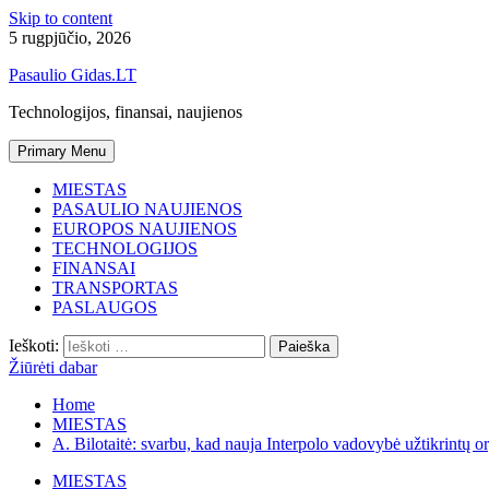
Skip to content
5 rugpjūčio, 2026
Pasaulio Gidas.LT
Technologijos, finansai, naujienos
Primary Menu
MIESTAS
PASAULIO NAUJIENOS
EUROPOS NAUJIENOS
TECHNOLOGIJOS
FINANSAI
TRANSPORTAS
PASLAUGOS
Ieškoti:
Žiūrėti dabar
Home
MIESTAS
A. Bilotaitė: svarbu, kad nauja Interpolo vadovybė užtikrintų 
MIESTAS