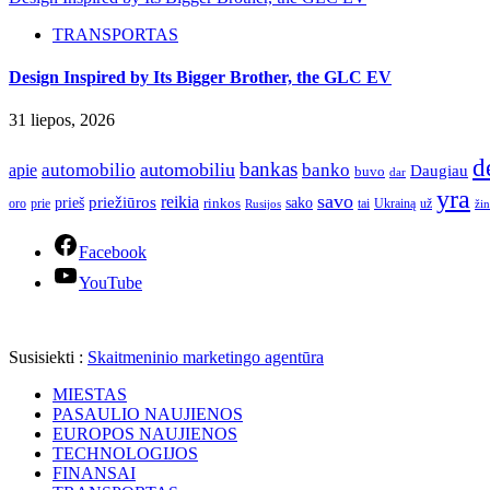
TRANSPORTAS
Design Inspired by Its Bigger Brother, the GLC EV
31 liepos, 2026
d
bankas
automobilio
automobiliu
banko
apie
Daugiau
buvo
dar
yra
savo
reikia
priežiūros
sako
prieš
prie
rinkos
Ukrainą
oro
Rusijos
tai
už
žin
Facebook
YouTube
Susisiekti :
Skaitmeninio marketingo agentūra
MIESTAS
PASAULIO NAUJIENOS
EUROPOS NAUJIENOS
TECHNOLOGIJOS
FINANSAI