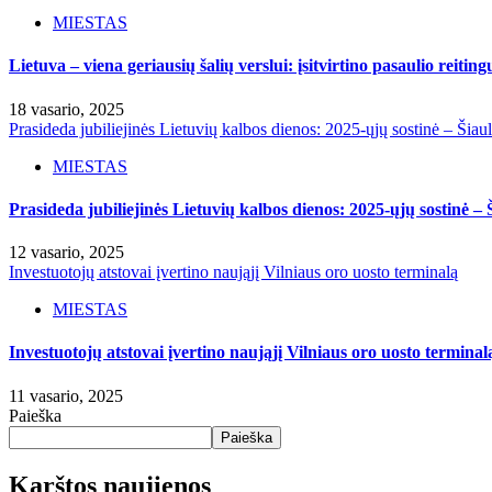
MIESTAS
Lietuva – viena geriausių šalių verslui: įsitvirtino pasaulio reiting
18 vasario, 2025
Prasideda jubiliejinės Lietuvių kalbos dienos: 2025-ųjų sostinė – Šiaul
MIESTAS
Prasideda jubiliejinės Lietuvių kalbos dienos: 2025-ųjų sostinė – Š
12 vasario, 2025
Investuotojų atstovai įvertino naująjį Vilniaus oro uosto terminalą
MIESTAS
Investuotojų atstovai įvertino naująjį Vilniaus oro uosto terminal
11 vasario, 2025
Paieška
Paieška
Karštos naujienos