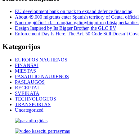
EU development bank on track to expand defence financing
About 49,000 migrants enter Spanish territory of Ceuta, official
Nuo rugpjūčio 1 d. – daugiau galimybių pirmą būstą perkantiesi
Design Inspired by Its Bigger Brother, the GLC EV
Enforcement Day Is Here. The Art. 50 Code Still Doesn’t Cove
Kategorijos
EUROPOS NAUJIENOS
FINANSAI
MIESTAS
PASAULIO NAUJIENOS
PASLAUGOS
RECEPTAI
SVEIKATA
TECHNOLOGIJOS
TRANSPORTAS
Uncategorized