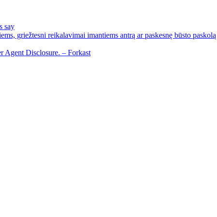
s say
ems, griežtesni reikalavimai imantiems antrą ar paskesnę būsto paskolą
r Agent Disclosure. – Forkast