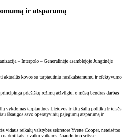
ausomumą ir atsparumą
anizacija – Interpolo – Generalinėje asamblėjoje Jungtinėje
tyti aktualūs kovos su tarptautiniu nusikalstamumu ir efektyvumo
 principinga priešiškų režimų atžvilgiu, o mūsų bendras darbas
alių vykdomas tarptautines Lietuvos ir kitų šalių politikų ir teisės
oliau išsaugos savo operatyvinių pajėgumų atsparumą ir
tės vidaus reikalų valstybės sekretore Yvette Cooper, neteisėtos
 narkotikais ir vaikų vaikams išnaudojimo srityse.