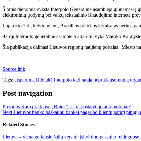
Šiomis dienomis vyksta Interpolo Generalinė asamblėja gilinamasi į glo
elektroninių įrodymų bei vaikų seksualinio išnaudojimo internete pr
Lapkričio 7 d., ketvirtadienį, Brazilijos policijos komisaras perims pa
93-oji Interpolo generalinė asamblėja 2025 m. vyks Maroko Karalystė
Šia publikacija dalinasi Lietuvos regionų naujienų portalas „Miesto na
Source link
Tags:
atsparumą
Bilotaitė
Interpolo
kad
naują
nepriklausomumą
organ
Post navigation
Previous
Kam priklauso „Buick“ ir kur pastatyti jo automobiliai?
Next
Lietuvos banko paskatinti bankai pagerino klientų patirtį pinig
Related Stories
Lietuva – viena geriausių šalių verslui: įsitvirtino pasaulio reitinguose