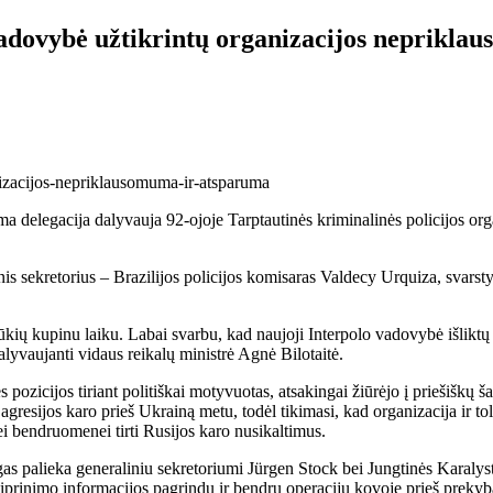
 vadovybė užtikrintų organizacijos neprikl
a delegacija dalyvauja 92-ojoje Tarptautinės kriminalinės policijos org
nis sekretorius – Brazilijos policijos komisaras Valdecy Urquiza, svars
šūkių kupinu laiku. Labai svarbu, kad naujoji Interpolo vadovybė išliktų
alyvaujanti vidaus reikalų ministrė Agnė Bilotaitė.
s pozicijos tiriant politiškai motyvuotas, atsakingai žiūrėjo į priešiškų š
gresijos karo prieš Ukrainą metu, todėl tikimasi, kad organizacija ir t
ei bendruomenei tirti Rusijos karo nusikaltimus.
igas palieka generaliniu sekretoriumi Jürgen Stock bei Jungtinės Karalys
iprinimo informacijos pagrindų ir bendrų operacijų kovoje prieš prekybą