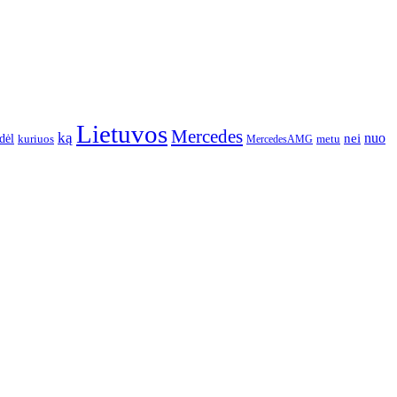
Lietuvos
Mercedes
ką
nuo
dėl
nei
kuriuos
metu
MercedesAMG