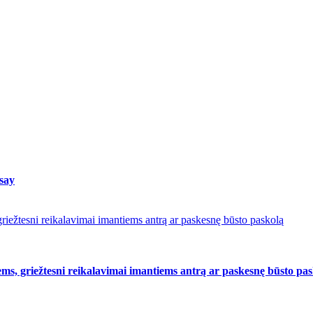
 say
riežtesni reikalavimai imantiems antrą ar paskesnę būsto paskolą
ms, griežtesni reikalavimai imantiems antrą ar paskesnę būsto pa