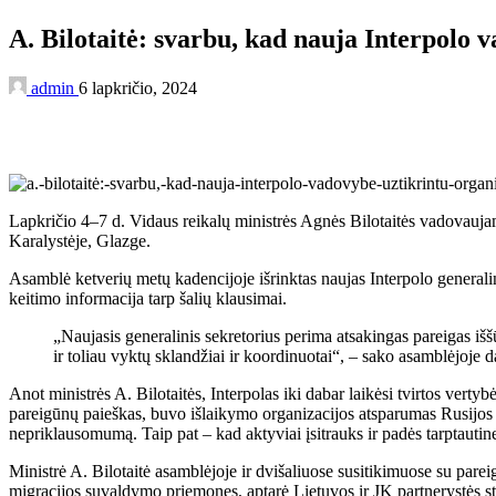
A. Bilotaitė: svarbu, kad nauja Interpolo
admin
6 lapkričio, 2024
Lapkričio 4–7 d. Vidaus reikalų ministrės Agnės Bilotaitės vadovaujam
Karalystėje, Glazge.
Asamblė ketverių metų kadencijoje išrinktas naujas Interpolo generali
keitimo informacija tarp šalių klausimai.
„Naujasis generalinis sekretorius perima atsakingas pareigas iš
ir toliau vyktų sklandžiai ir koordinuotai“, – sako asamblėjoje d
Anot ministrės A. Bilotaitės, Interpolas iki dabar laikėsi tvirtos vertybė
pareigūnų paieškas, buvo išlaikymo organizacijos atsparumas Rusijos a
nepriklausomumą. Taip pat – kad aktyviai įsitrauks ir padės tarptautin
Ministrė A. Bilotaitė asamblėjoje ir dvišaliuose susitikimuose su pare
migracijos suvaldymo priemones, aptarė Lietuvos ir JK partnerystės st