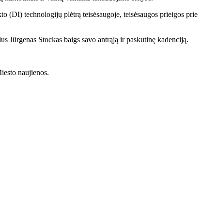
o (DI) technologijų plėtrą teisėsaugoje, teisėsaugos prieigos prie
rius Jürgenas Stockas baigs savo antrąją ir paskutinę kadenciją.
Miesto naujienos.