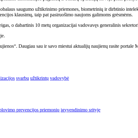
balaus saugumo užtikrinimo priemones, biometrinių ir dirbtinio intelekt
evencijos klausimų, taip pat pasiruošimo naujoms galimoms grėsmėms.
reigas, o dabartinis 10 metų organizacijai vadovavęs generalinis sekreto
je.
ujienos“. Daugiau sau ir savo miestui aktualijų naujienų rasite portale 
izacijos
svarbu
užtikrintų
vadovybė
ų plovimo prevencijos priemonių įgyvendinimo srityje