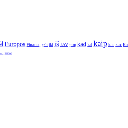
kaip
iš
ėl
Europos
kad
JAV
Finansų
kas
Ko
iki
kai
gali
jūsų
Kiek
žuvo
oti