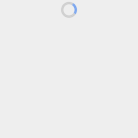
Nuo rugpjūčio 1 d. – daugiau galimybių pirmą būstą
perkantiesiems, griežtesni reikalavimai imantiems antrą
ar paskesnę būsto paskolą
Design Inspired by Its Bigger Brother, the GLC EV
Enforcement Day Is Here. The Art. 50 Code Still Doesn’t
Cover Agent Disclosure. – Forkast
KATEGORIJOS
EUROPOS NAUJIENOS
FINANSAI
MIESTAS
PASAULIO NAUJIENOS
PASLAUGOS
RECEPTAI