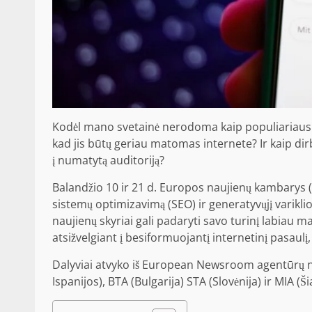
Kodėl mano svetainė nerodoma kaip populiariausias
kad jis būtų geriau matomas internete? Ir kaip dirb
į numatytą auditoriją?
Balandžio 10 ir 21 d. Europos naujienų kambarys 
sistemų optimizavimą (SEO) ir generatyvųjį varikl
naujienų skyriai gali padaryti savo turinį labiau 
atsižvelgiant į besiformuojantį internetinį pasaulį, 
Dalyviai atvyko iš European Newsroom agentūrų nari
Ispanijos), BTA (Bulgarija) STA (Slovėnija) ir MIA (