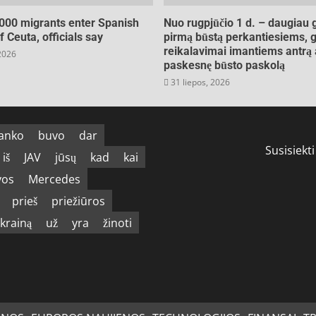
000 migrants enter Spanish
Nuo rugpjūčio 1 d. – daugiau 
of Ceuta, officials say
pirmą būstą perkantiesiems, g
reikalavimai imantiems antrą 
 2026
paskesnę būsto paskolą
31 liepos, 2026
anko
buvo
dar
Susisiekti
iš
JAV
jūsų
kad
kai
vos
Mercedes
prieš
priežiūros
krainą
už
yra
žinoti