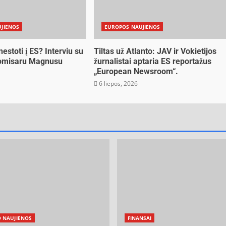
JIENOS
EUROPOS NAUJIENOS
 nestoti į ES? Interviu su
Tiltas už Atlanto: JAV ir Vokietijos
komisaru Magnusu
žurnalistai aptaria ES reportažus
„European Newsroom“.
6
6 liepos, 2026
O NAUJIENOS
FINANSAI