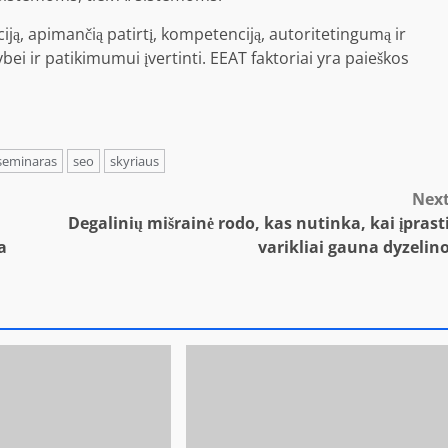
ą, apimančią patirtį, kompetenciją, autoritetingumą ir
ei ir patikimumui įvertinti. EEAT faktoriai yra paieškos
seminaras
seo
skyriaus
Nex
Degalinių mišrainė rodo, kas nutinka, kai įprast
a
varikliai gauna dyzelin