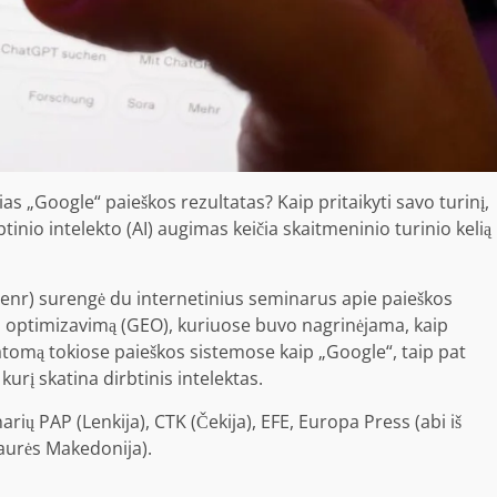
 „Google“ paieškos rezultatas? Kaip pritaikyti savo turinį,
tinio intelekto (AI) augimas keičia skaitmeninio turinio kelią
(enr) surengė du internetinius seminarus apie paieškos
io optimizavimą (GEO), kuriuose buvo nagrinėjama, kaip
matomą tokiose paieškos sistemose kaip „Google“, taip pat
kurį skatina dirbtinis intelektas.
ų PAP (Lenkija), CTK (Čekija), EFE, Europa Press (abi iš
Šiaurės Makedonija).