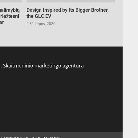
galimybių
Design Inspired by Its Bigger Brother,
riežtesni
the GLC EV
ar
31 liepos, 2026
 :
Skaitmeninio marketingo agentūra