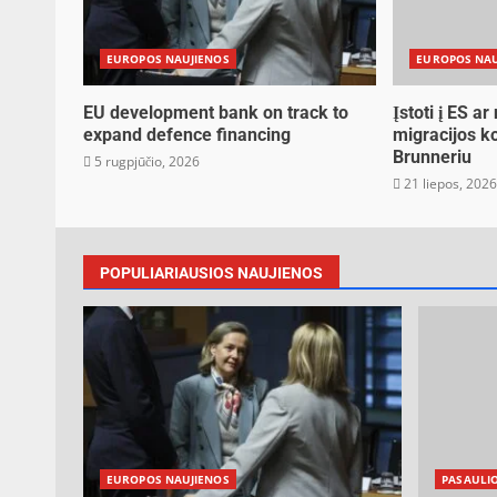
EUROPOS NAUJIENOS
EUROPOS NAU
EU development bank on track to
Įstoti į ES ar
expand defence financing
migracijos 
Brunneriu
5 rugpjūčio, 2026
21 liepos, 202
POPULIARIAUSIOS NAUJIENOS
EUROPOS NAUJIENOS
PASAULI