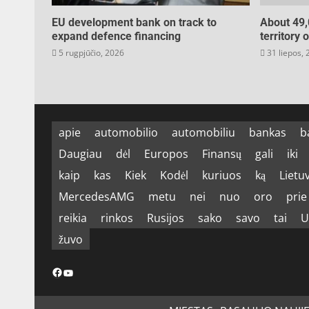
EU development bank on track to
About 49,
expand defence financing
territory 
5 rugpjūčio, 2026
31 liepos,
apie
automobilio
automobiliu
bankas
b
Daugiau
dėl
Europos
Finansų
gali
iki
kaip
kas
Kiek
Kodėl
kuriuos
ką
Lietu
MercedesAMG
metu
nei
nuo
oro
prie
reikia
rinkos
Rusijos
sako
savo
tai
U
žuvo
Facebook
YouTube