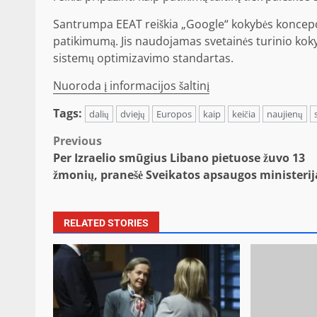
Santrumpa EEAT reiškia „Google“ kokybės koncepcij
patikimumą. Jis naudojamas svetainės turinio kokyb
sistemų optimizavimo standartas.
Nuoroda į informacijos šaltinį
Tags:
dalių
dviejų
Europos
kaip
keičia
naujienų
Post
Previous
Per Izraelio smūgius Libano pietuose žuvo 13
navigation
žmonių, pranešė Sveikatos apsaugos ministerij
RELATED STORIES