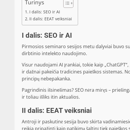
Turinys
I dalis: SEO ir AI
II dalis: EEAT veiksniai
I dalis: SEO ir AI
Pirmosios seminaro sesijos metu dalyviai buvo sup
dirbtinio intelekto naudojimo.
Visur naudojami AI įrankiai, tokie kaip „ChatGPT“, 
ir dažnai pakeičia tradicines paieškos sistemas. No
principų nebepakanka.
Pagrindinis išsinešimas? SEO nėra miręs – priešing
ir toliau išliks itin aktualios.
II dalis: EEAT veiksniai
Antroji ir paskutinė sesija buvo skirta vadinami
reikia pripažinti kaip patikimą šaltinį tiek paieško