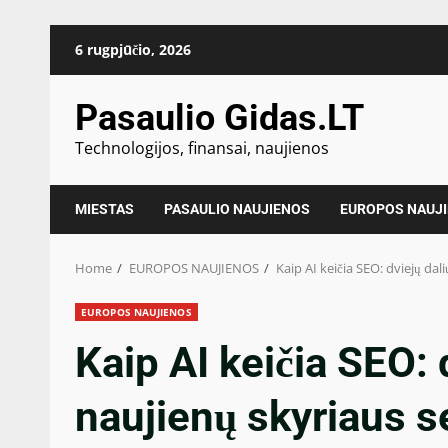
Skip
6 rugpjūčio, 2026
to
content
Pasaulio Gidas.LT
Technologijos, finansai, naujienos
MIESTAS
PASAULIO NAUJIENOS
EUROPOS NAUJ
Home
EUROPOS NAUJIENOS
Kaip AI keičia SEO: dviejų da
EUROPOS NAUJIENOS
Kaip AI keičia SEO: 
naujienų skyriaus 