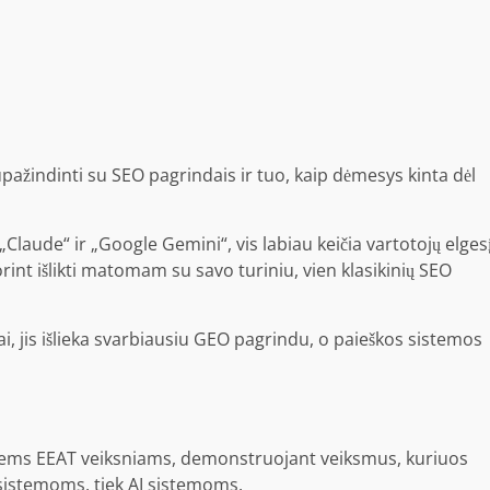
ažindinti su SEO pagrindais ir tuo, kaip dėmesys kinta dėl
„Claude“ ir „Google Gemini“, vis labiau keičia vartotojų elges
rint išlikti matomam su savo turiniu, vien klasikinių SEO
ai, jis išlieka svarbiausiu GEO pagrindu, o paieškos sistemos
esiems EEAT veiksniams, demonstruojant veiksmus, kuriuos
s sistemoms, tiek AI sistemoms.