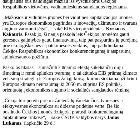
daugiausia bus naudingas mažiau išsivysčiusioms Čekijos
Respublikos vietovėms, vadinamiesiems sanglaudos regionams.
„Mažosios ir vidutinės įmonės bei vidutinės kapitalizacijos įmonės
yra Europos ekonomikos pagrindas ir inovacijų, užimtumo ir tvaraus
augimo varomoji jėga“, – sakė EIB viceprezidentas.
Kyriacos
Kakouris
. Pasak jo, ši nauja paskola leis Čekijos įmonėms gauti
geresnes galimybes gauti finansavimą, taip pat paspartins jų perėjimą
prie ekologiškesnės ir patikimesnės veiklos, taip padidindama
Čekijos Respublikos ekonomikos konkurencingumą ir atsparumą
aplinkosaugos požiūriu.
Paskolos tikslas – sumažinti šiltnamio efektą sukeliančių dujų
išmetimą ir remti aplinkos tvarumą, o tai atitinka EIB priimtą klimato
veiksmų strategiją ir Europos žaliąjį kursą, kuriuo siekiama užtikrinti
Europos klimato neutralumą iki 2050 m. stiprina ES politiką,
orientuotą į ekonomikos augimo ir socialinės sanglaudos rėmimą.
„Čekija turi pereiti prie mažai teršalų išmetančios, tvaresnės ir
efektyvesnės ekonomikos su didesne pridėtine verte. Be šio
poslinkio Čekijos įmonės rizikuoja prarasti konkurencingumą
tarptautinėse rinkose“, – sakė ČSOB valdybos narys
Janas
Lukanas
. (lapkričio 29 d.)