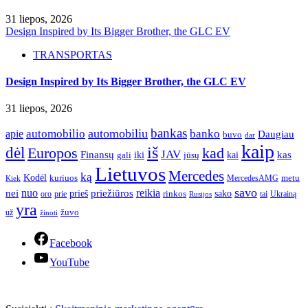
31 liepos, 2026
Design Inspired by Its Bigger Brother, the GLC EV
TRANSPORTAS
Design Inspired by Its Bigger Brother, the GLC EV
31 liepos, 2026
bankas
automobilio
automobiliu
banko
apie
Daugiau
buvo
dar
kaip
iš
dėl
Europos
kad
JAV
Finansų
kas
iki
kai
gali
jūsų
Lietuvos
Mercedes
ką
Kodėl
kuriuos
metu
MercedesAMG
Kiek
savo
nuo
reikia
nei
priežiūros
sako
prieš
prie
rinkos
Ukrainą
oro
Rusijos
tai
yra
žuvo
už
žinoti
Facebook
YouTube