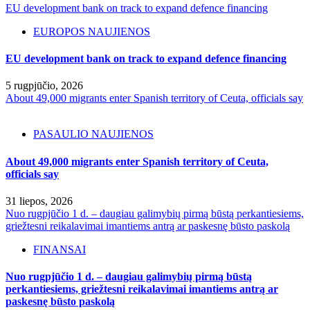
EU development bank on track to expand defence financing
EUROPOS NAUJIENOS
EU development bank on track to expand defence financing
5 rugpjūčio, 2026
About 49,000 migrants enter Spanish territory of Ceuta, officials say
PASAULIO NAUJIENOS
About 49,000 migrants enter Spanish territory of Ceuta,
officials say
31 liepos, 2026
Nuo rugpjūčio 1 d. – daugiau galimybių pirmą būstą perkantiesiems,
griežtesni reikalavimai imantiems antrą ar paskesnę būsto paskolą
FINANSAI
Nuo rugpjūčio 1 d. – daugiau galimybių pirmą būstą
perkantiesiems, griežtesni reikalavimai imantiems antrą ar
paskesnę būsto paskolą