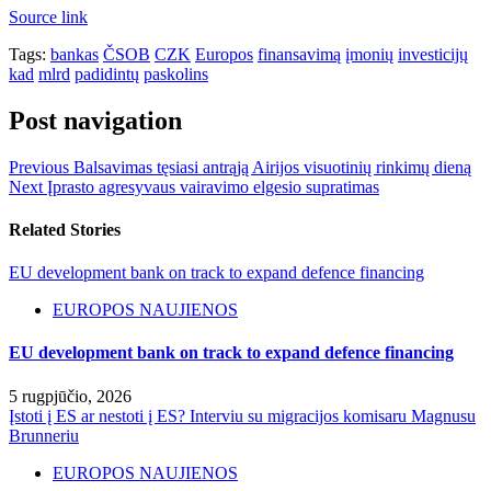
Source link
Tags:
bankas
ČSOB
CZK
Europos
finansavimą
įmonių
investicijų
kad
mlrd
padidintų
paskolins
Post navigation
Previous
Balsavimas tęsiasi antrąją Airijos visuotinių rinkimų dieną
Next
Įprasto agresyvaus vairavimo elgesio supratimas
Related Stories
EU development bank on track to expand defence financing
EUROPOS NAUJIENOS
EU development bank on track to expand defence financing
5 rugpjūčio, 2026
Įstoti į ES ar nestoti į ES? Interviu su migracijos komisaru Magnusu
Brunneriu
EUROPOS NAUJIENOS