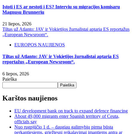
Įstoti į ES ar nestoti į ES? Interviu su migracijos komisaru
Magnusu Brunneriu
21 liepos, 2026
Tiltas už Atlanto: JAV ir Vokietijos žurnalistai aptaria ES reportažus
„European Newsroom“.
EUROPOS NAUJIENOS
Tiltas už Atlanto: JAV ir Vokietijos žurnalistai aptaria ES
reportažus „European Newsroom“.
6 liepos, 2026
Paieška
Paieška
Karštos naujienos
EU development bank on track to expand defence financing
About 49,000 migrants enter Spanish territory of Ceuta,
officials say
Nuo rugpjūčio 1 d. – daugiau galimybių pirmą būstą
perkantiesiems, griežtesni reikalavimai imantiems antrą ar