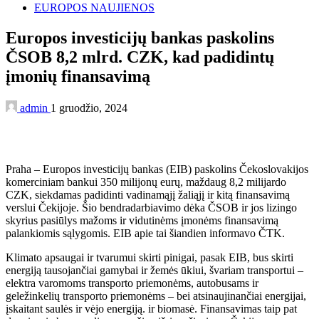
EUROPOS NAUJIENOS
Europos investicijų bankas paskolins
ČSOB 8,2 mlrd. CZK, kad padidintų
įmonių finansavimą
admin
1 gruodžio, 2024
Praha – Europos investicijų bankas (EIB) paskolins Čekoslovakijos
komerciniam bankui 350 milijonų eurų, maždaug 8,2 milijardo
CZK, siekdamas padidinti vadinamąjį žaliąjį ir kitą finansavimą
verslui Čekijoje. Šio bendradarbiavimo dėka ČSOB ir jos lizingo
skyrius pasiūlys mažoms ir vidutinėms įmonėms finansavimą
palankiomis sąlygomis. EIB apie tai šiandien informavo ČTK.
Klimato apsaugai ir tvarumui skirti pinigai, pasak EIB, bus skirti
energiją tausojančiai gamybai ir žemės ūkiui, švariam transportui –
elektra varomoms transporto priemonėms, autobusams ir
geležinkelių transporto priemonėms – bei atsinaujinančiai energijai,
įskaitant saulės ir vėjo energiją. ir biomasė. Finansavimas taip pat