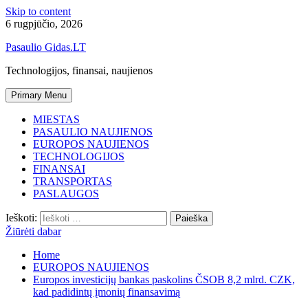
Skip to content
6 rugpjūčio, 2026
Pasaulio Gidas.LT
Technologijos, finansai, naujienos
Primary Menu
MIESTAS
PASAULIO NAUJIENOS
EUROPOS NAUJIENOS
TECHNOLOGIJOS
FINANSAI
TRANSPORTAS
PASLAUGOS
Ieškoti:
Žiūrėti dabar
Home
EUROPOS NAUJIENOS
Europos investicijų bankas paskolins ČSOB 8,2 mlrd. CZK,
kad padidintų įmonių finansavimą