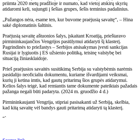
priimta 2020 metų pradžioje ir numato, kad vietoj atskirų skyrių
atidaromi keli, sujungti į šešias grupes, šešis teminius padalinius.
„Pažangos nėra, esame ten, kur buvome praėjusią savaitę“, – Hina
sakė diplomatinis šaltinis.
Praėjusią savaitę aštuonios šalys, įskaitant Kroatiją, prieštaravo
pirmininkaujančios Vengrijos pasiūlymui atidaryti šį klasterį.
Pagrindinės to priežastys – Serbijos atsisakymas įvesti sankcijas
Rusijai ir lygiuotis į ES užsienio politiką, teisinę valstybę bei
situaciją žiniasklaidoje.
Prieš praėjusios savaitės susitikimą Serbija su valstybėmis narėmis
pasidalijo neoficialiu dokumentu, kuriame išvardijami veiksmai,
kurių ji ketina imtis, kad gautų pritarimą šios grupės atidarymui.
Kelios šalys teigė, kad remiantis tame dokumente pateiktais pažadais
pažanga negali būti padaryta. (2024 m. gruodžio 4 d.)
Pirmininkaujanti Vengrija, stipriai pasisakanti už Serbiją, skelbia,
kad kitą savaitę vėl bandys gauti pritarimą atidaryti tą klasterį.
“`