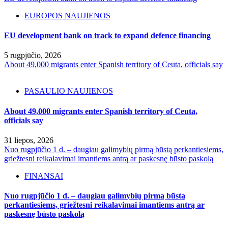
EUROPOS NAUJIENOS
EU development bank on track to expand defence financing
5 rugpjūčio, 2026
About 49,000 migrants enter Spanish territory of Ceuta, officials say
PASAULIO NAUJIENOS
About 49,000 migrants enter Spanish territory of Ceuta,
officials say
31 liepos, 2026
Nuo rugpjūčio 1 d. – daugiau galimybių pirmą būstą perkantiesiems,
griežtesni reikalavimai imantiems antrą ar paskesnę būsto paskolą
FINANSAI
Nuo rugpjūčio 1 d. – daugiau galimybių pirmą būstą
perkantiesiems, griežtesni reikalavimai imantiems antrą ar
paskesnę būsto paskolą