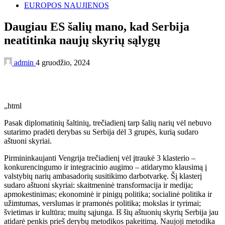
EUROPOS NAUJIENOS
Daugiau ES šalių mano, kad Serbija
neatitinka naujų skyrių sąlygų
admin
4 gruodžio, 2024
„html
Pasak diplomatinių šaltinių, trečiadienį tarp šalių narių vėl nebuvo
sutarimo pradėti derybas su Serbija dėl 3 grupės, kurią sudaro
aštuoni skyriai.
Pirmininkaujanti Vengrija trečiadienį vėl įtraukė 3 klasterio –
konkurencingumo ir integracinio augimo – atidarymo klausimą į
valstybių narių ambasadorių susitikimo darbotvarkę. Šį klasterį
sudaro aštuoni skyriai: skaitmeninė transformacija ir medija;
apmokestinimas; ekonominė ir pinigų politika; socialinė politika ir
užimtumas, verslumas ir pramonės politika; mokslas ir tyrimai;
švietimas ir kultūra; muitų sąjunga. Iš šių aštuonių skyrių Serbija jau
atidarė penkis prieš derybų metodikos pakeitimą. Naujoji metodika