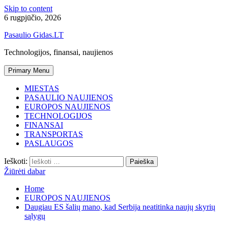
Skip to content
6 rugpjūčio, 2026
Pasaulio Gidas.LT
Technologijos, finansai, naujienos
Primary Menu
MIESTAS
PASAULIO NAUJIENOS
EUROPOS NAUJIENOS
TECHNOLOGIJOS
FINANSAI
TRANSPORTAS
PASLAUGOS
Ieškoti:
Žiūrėti dabar
Home
EUROPOS NAUJIENOS
Daugiau ES šalių mano, kad Serbija neatitinka naujų skyrių
sąlygų