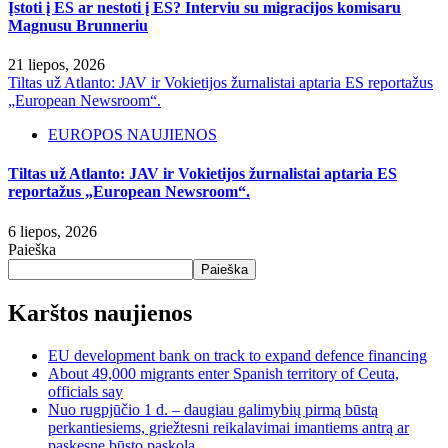
Įstoti į ES ar nestoti į ES? Interviu su migracijos komisaru
Magnusu Brunneriu
21 liepos, 2026
Tiltas už Atlanto: JAV ir Vokietijos žurnalistai aptaria ES reportažus
„European Newsroom“.
EUROPOS NAUJIENOS
Tiltas už Atlanto: JAV ir Vokietijos žurnalistai aptaria ES
reportažus „European Newsroom“.
6 liepos, 2026
Paieška
Paieška
Karštos naujienos
EU development bank on track to expand defence financing
About 49,000 migrants enter Spanish territory of Ceuta,
officials say
Nuo rugpjūčio 1 d. – daugiau galimybių pirmą būstą
perkantiesiems, griežtesni reikalavimai imantiems antrą ar
paskesnę būsto paskolą