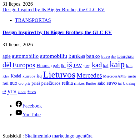
31 liepos, 2026
Design Inspired by Its Bigger Brother, the GLC EV
TRANSPORTAS
Design Inspired by Its Bigger Brother, the GLC EV
31 liepos, 2026
bankas
automobilio
automobiliu
banko
apie
Daugiau
buvo
dar
kaip
iš
dėl
Europos
kad
JAV
Finansų
kas
iki
kai
gali
jūsų
Lietuvos
Mercedes
ką
Kodėl
kuriuos
metu
MercedesAMG
Kiek
savo
nuo
reikia
nei
priežiūros
sako
prieš
prie
rinkos
Ukrainą
oro
Rusijos
tai
yra
žuvo
už
žinoti
Facebook
YouTube
Susisiekti :
Skaitmeninio marketingo agentūra