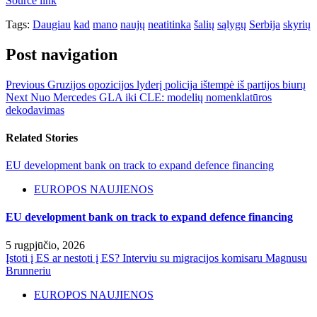
Source link
Tags:
Daugiau
kad
mano
naujų
neatitinka
šalių
sąlygų
Serbija
skyrių
Post navigation
Previous
Gruzijos opozicijos lyderį policija ištempė iš partijos biurų
Next
Nuo Mercedes GLA iki CLE: modelių nomenklatūros
dekodavimas
Related Stories
EU development bank on track to expand defence financing
EUROPOS NAUJIENOS
EU development bank on track to expand defence financing
5 rugpjūčio, 2026
Įstoti į ES ar nestoti į ES? Interviu su migracijos komisaru Magnusu
Brunneriu
EUROPOS NAUJIENOS