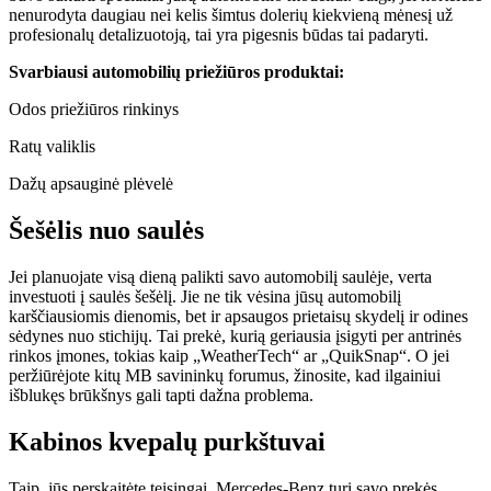
nenurodyta daugiau nei kelis šimtus dolerių kiekvieną mėnesį už
profesionalų detalizuotoją, tai yra pigesnis būdas tai padaryti.
Svarbiausi automobilių priežiūros produktai:
Odos priežiūros rinkinys
Ratų valiklis
Dažų apsauginė plėvelė
Šešėlis nuo saulės
Jei planuojate visą dieną palikti savo automobilį saulėje, verta
investuoti į saulės šešėlį. Jie ne tik vėsina jūsų automobilį
karščiausiomis dienomis, bet ir apsaugos prietaisų skydelį ir odines
sėdynes nuo stichijų. Tai prekė, kurią geriausia įsigyti per antrinės
rinkos įmones, tokias kaip „WeatherTech“ ar „QuikSnap“. O jei
peržiūrėjote kitų MB savininkų forumus, žinosite, kad ilgainiui
išblukęs brūkšnys gali tapti dažna problema.
Kabinos kvepalų purkštuvai
Taip, jūs perskaitėte teisingai. Mercedes-Benz turi savo prekės