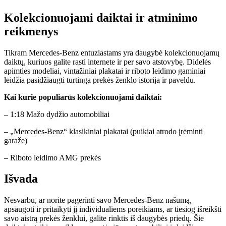
Kolekcionuojami daiktai ir atminimo
reikmenys
Tikram Mercedes-Benz entuziastams yra daugybė kolekcionuojamų
daiktų, kuriuos galite rasti internete ir per savo atstovybę. Didelės
apimties modeliai, vintažiniai plakatai ir riboto leidimo gaminiai
leidžia pasidžiaugti turtinga prekės ženklo istorija ir paveldu.
Kai kurie populiarūs kolekcionuojami daiktai:
– 1:18 Mažo dydžio automobiliai
– „Mercedes-Benz“ klasikiniai plakatai (puikiai atrodo įrėminti
garaže)
– Riboto leidimo AMG prekės
Išvada
Nesvarbu, ar norite pagerinti savo Mercedes-Benz našumą,
apsaugoti ir pritaikyti jį individualiems poreikiams, ar tiesiog išreikšti
savo aistrą prekės ženklui, galite rinktis iš daugybės priedų. Šie