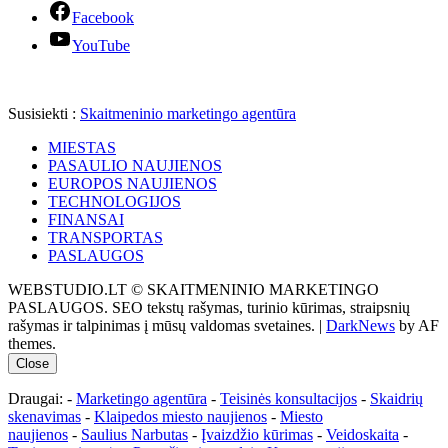
Facebook
YouTube
Susisiekti :
Skaitmeninio marketingo agentūra
MIESTAS
PASAULIO NAUJIENOS
EUROPOS NAUJIENOS
TECHNOLOGIJOS
FINANSAI
TRANSPORTAS
PASLAUGOS
WEBSTUDIO.LT © SKAITMENINIO MARKETINGO
PASLAUGOS. SEO tekstų rašymas, turinio kūrimas, straipsnių
rašymas ir talpinimas į mūsų valdomas svetaines.
|
DarkNews
by AF
themes.
Close
Draugai: -
Marketingo agentūra
-
Teisinės konsultacijos
-
Skaidrių
skenavimas
-
Klaipedos miesto naujienos
-
Miesto
naujienos
-
Saulius Narbutas
-
Įvaizdžio kūrimas
-
Veidoskaita
-