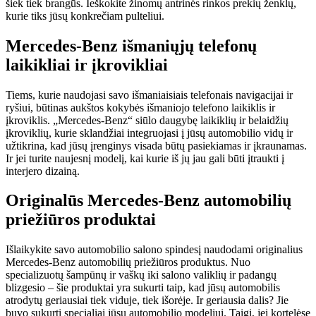
šiek tiek brangūs. Ieškokite žinomų antrinės rinkos prekių ženklų,
kurie tiks jūsų konkrečiam pulteliui.
Mercedes-Benz išmaniųjų telefonų
laikikliai ir įkrovikliai
Tiems, kurie naudojasi savo išmaniaisiais telefonais navigacijai ir
ryšiui, būtinas aukštos kokybės išmaniojo telefono laikiklis ir
įkroviklis. „Mercedes-Benz“ siūlo daugybę laikiklių ir belaidžių
įkroviklių, kurie sklandžiai integruojasi į jūsų automobilio vidų ir
užtikrina, kad jūsų įrenginys visada būtų pasiekiamas ir įkraunamas.
Ir jei turite naujesnį modelį, kai kurie iš jų jau gali būti įtraukti į
interjero dizainą.
Originalūs Mercedes-Benz automobilių
priežiūros produktai
Išlaikykite savo automobilio salono spindesį naudodami originalius
Mercedes-Benz automobilių priežiūros produktus. Nuo
specializuotų šampūnų ir vaškų iki salono valiklių ir padangų
blizgesio – šie produktai yra sukurti taip, kad jūsų automobilis
atrodytų geriausiai tiek viduje, tiek išorėje. Ir geriausia dalis? Jie
buvo sukurti specialiai jūsų automobilio modeliui. Taigi, jei kortelėse