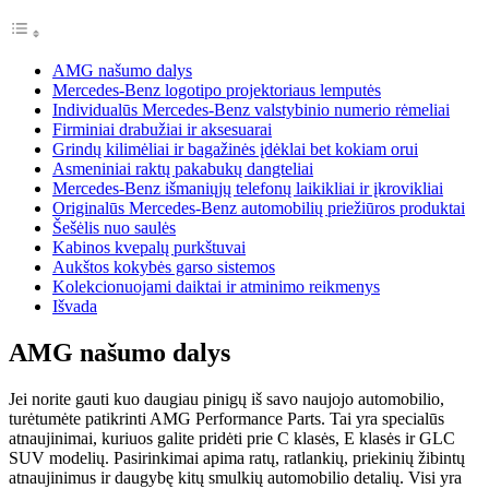
AMG našumo dalys
Mercedes-Benz logotipo projektoriaus lemputės
Individualūs Mercedes-Benz valstybinio numerio rėmeliai
Firminiai drabužiai ir aksesuarai
Grindų kilimėliai ir bagažinės įdėklai bet kokiam orui
Asmeniniai raktų pakabukų dangteliai
Mercedes-Benz išmaniųjų telefonų laikikliai ir įkrovikliai
Originalūs Mercedes-Benz automobilių priežiūros produktai
Šešėlis nuo saulės
Kabinos kvepalų purkštuvai
Aukštos kokybės garso sistemos
Kolekcionuojami daiktai ir atminimo reikmenys
Išvada
AMG našumo dalys
Jei norite gauti kuo daugiau pinigų iš savo naujojo automobilio,
turėtumėte patikrinti AMG Performance Parts. Tai yra specialūs
atnaujinimai, kuriuos galite pridėti prie C klasės, E klasės ir GLC
SUV modelių. Pasirinkimai apima ratų, ratlankių, priekinių žibintų
atnaujinimus ir daugybę kitų smulkių automobilio detalių. Visi yra