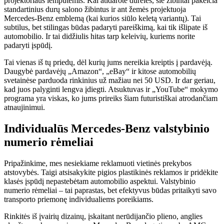
projektoriaus lemputėmis. Kai atidarote dureles, šie žibintai pakeičia
standartinius durų salono žibintus ir ant žemės projektuoja
Mercedes-Benz emblemą (kai kurios siūlo keletą variantų). Tai
subtilus, bet stilingas būdas padaryti pareiškimą, kai tik išlipate iš
automobilio. Ir tai didžiulis hitas tarp keleivių, kuriems norite
padaryti įspūdį.
Tai vienas iš tų priedų, dėl kurių jums nereikia kreiptis į pardavėją.
Daugybė pardavėjų „Amazon“, „eBay“ ir kitose automobilių
svetainėse parduoda rinkinius už mažiau nei 50 USD. Ir dar geriau,
kad juos palyginti lengva įdiegti. Atsuktuvas ir „YouTube“ mokymo
programa yra viskas, ko jums prireiks šiam futuristiškai atrodančiam
atnaujinimui.
Individualūs Mercedes-Benz valstybinio
numerio rėmeliai
Pripažinkime, mes nesiekiame reklamuoti vietinės prekybos
atstovybės. Taigi atsisakykite pigios plastikinės reklamos ir pridėkite
klasės įspūdį nepastebėtam automobilio aspektui. Valstybinio
numerio rėmeliai – tai paprastas, bet efektyvus būdas pritaikyti savo
transporto priemonę individualiems poreikiams.
Rinkitės iš įvairių dizainų, įskaitant nerūdijančio plieno, anglies