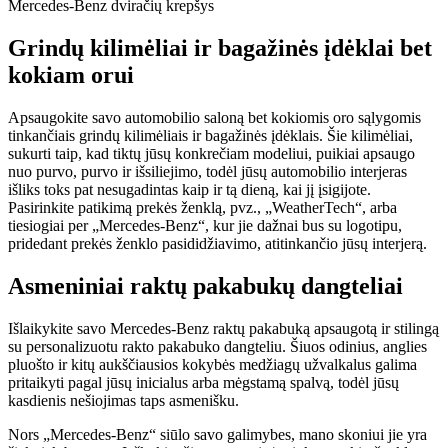
Mercedes-Benz dviračių krepšys
Grindų kilimėliai ir bagažinės įdėklai bet
kokiam orui
Apsaugokite savo automobilio saloną bet kokiomis oro sąlygomis
tinkančiais grindų kilimėliais ir bagažinės įdėklais. Šie kilimėliai,
sukurti taip, kad tiktų jūsų konkrečiam modeliui, puikiai apsaugo
nuo purvo, purvo ir išsiliejimo, todėl jūsų automobilio interjeras
išliks toks pat nesugadintas kaip ir tą dieną, kai jį įsigijote.
Pasirinkite patikimą prekės ženklą, pvz., „WeatherTech“, arba
tiesiogiai per „Mercedes-Benz“, kur jie dažnai bus su logotipu,
pridedant prekės ženklo pasididžiavimo, atitinkančio jūsų interjerą.
Asmeniniai raktų pakabukų dangteliai
Išlaikykite savo Mercedes-Benz raktų pakabuką apsaugotą ir stilingą
su personalizuotu rakto pakabuko dangteliu. Šiuos odinius, anglies
pluošto ir kitų aukščiausios kokybės medžiagų užvalkalus galima
pritaikyti pagal jūsų inicialus arba mėgstamą spalvą, todėl jūsų
kasdienis nešiojimas taps asmenišku.
Nors „Mercedes-Benz“ siūlo savo galimybes, mano skoniui jie yra