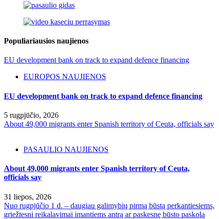
Populiariausios naujienos
EU development bank on track to expand defence financing
EUROPOS NAUJIENOS
EU development bank on track to expand defence financing
5 rugpjūčio, 2026
About 49,000 migrants enter Spanish territory of Ceuta, officials say
PASAULIO NAUJIENOS
About 49,000 migrants enter Spanish territory of Ceuta,
officials say
31 liepos, 2026
Nuo rugpjūčio 1 d. – daugiau galimybių pirmą būstą perkantiesiems,
griežtesni reikalavimai imantiems antrą ar paskesnę būsto paskolą