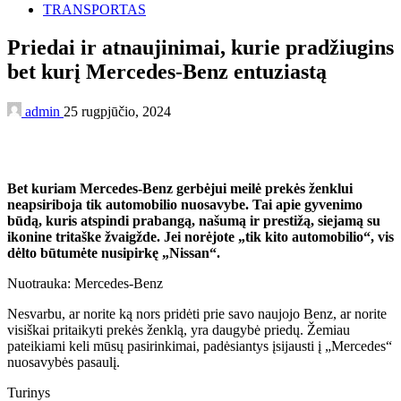
TRANSPORTAS
Priedai ir atnaujinimai, kurie pradžiugins
bet kurį Mercedes-Benz entuziastą
admin
25 rugpjūčio, 2024
Bet kuriam Mercedes-Benz gerbėjui meilė prekės ženklui
neapsiriboja tik automobilio nuosavybe. Tai apie gyvenimo
būdą, kuris atspindi prabangą, našumą ir prestižą, siejamą su
ikonine tritaške žvaigžde. Jei norėjote „tik kito automobilio“, vis
dėlto būtumėte nusipirkę „Nissan“.
Nuotrauka: Mercedes-Benz
Nesvarbu, ar norite ką nors pridėti prie savo naujojo Benz, ar norite
visiškai pritaikyti prekės ženklą, yra daugybė priedų. Žemiau
pateikiami keli mūsų pasirinkimai, padėsiantys įsijausti į „Mercedes“
nuosavybės pasaulį.
Turinys