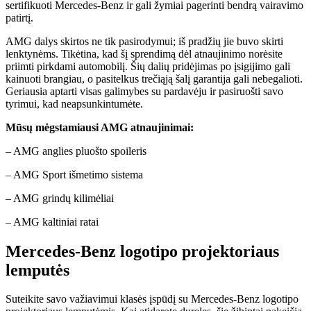
sertifikuoti Mercedes-Benz ir gali žymiai pagerinti bendrą vairavimo
patirtį.
AMG dalys skirtos ne tik pasirodymui; iš pradžių jie buvo skirti
lenktynėms. Tikėtina, kad šį sprendimą dėl atnaujinimo norėsite
priimti pirkdami automobilį. Šių dalių pridėjimas po įsigijimo gali
kainuoti brangiau, o pasitelkus trečiąją šalį garantija gali nebegalioti.
Geriausia aptarti visas galimybes su pardavėju ir pasiruošti savo
tyrimui, kad neapsunkintumėte.
Mūsų mėgstamiausi AMG atnaujinimai:
– AMG anglies pluošto spoileris
– AMG Sport išmetimo sistema
– AMG grindų kilimėliai
– AMG kaltiniai ratai
Mercedes-Benz logotipo projektoriaus
lemputės
Suteikite savo važiavimui klasės įspūdį su Mercedes-Benz logotipo