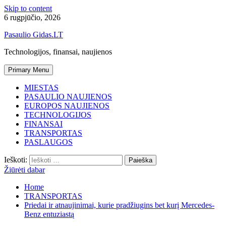
Skip to content
6 rugpjūčio, 2026
Pasaulio Gidas.LT
Technologijos, finansai, naujienos
Primary Menu
MIESTAS
PASAULIO NAUJIENOS
EUROPOS NAUJIENOS
TECHNOLOGIJOS
FINANSAI
TRANSPORTAS
PASLAUGOS
Ieškoti:
Žiūrėti dabar
Home
TRANSPORTAS
Priedai ir atnaujinimai, kurie pradžiugins bet kurį Mercedes-
Benz entuziastą