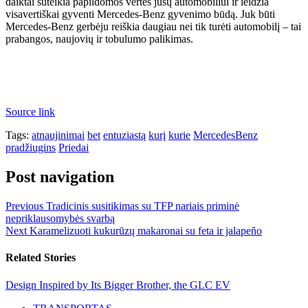
daiktai suteikia papildomos vertės jūsų automobiliui ir leidžia
visavertiškai gyventi Mercedes-Benz gyvenimo būdą. Juk būti
Mercedes-Benz gerbėju reiškia daugiau nei tik turėti automobilį – tai
prabangos, naujovių ir tobulumo palikimas.
Source link
Tags:
atnaujinimai
bet
entuziastą
kurį
kurie
MercedesBenz
pradžiugins
Priedai
Post navigation
Previous
Tradicinis susitikimas su TFP nariais priminė
nepriklausomybės svarbą
Next
Karamelizuoti kukurūzų makaronai su feta ir jalapeño
Related Stories
Design Inspired by Its Bigger Brother, the GLC EV