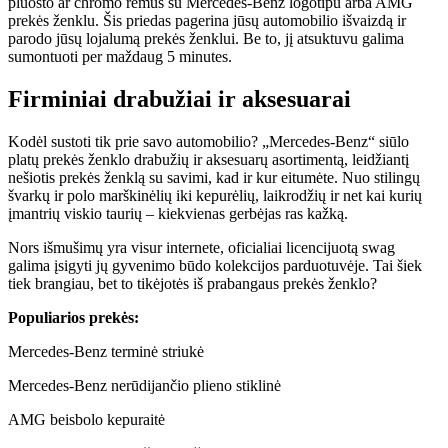
pluošto ar chromo rėmus su Mercedes-Benz logotipu arba AMG
prekės ženklu. Šis priedas pagerina jūsų automobilio išvaizdą ir
parodo jūsų lojalumą prekės ženklui. Be to, jį atsuktuvu galima
sumontuoti per maždaug 5 minutes.
Firminiai drabužiai ir aksesuarai
Kodėl sustoti tik prie savo automobilio? „Mercedes-Benz“ siūlo
platų prekės ženklo drabužių ir aksesuarų asortimentą, leidžiantį
nešiotis prekės ženklą su savimi, kad ir kur eitumėte. Nuo stilingų
švarkų ir polo marškinėlių iki kepurėlių, laikrodžių ir net kai kurių
įmantrių viskio taurių – kiekvienas gerbėjas ras kažką.
Nors išmušimų yra visur internete, oficialiai licencijuotą swag
galima įsigyti jų gyvenimo būdo kolekcijos parduotuvėje. Tai šiek
tiek brangiau, bet to tikėjotės iš prabangaus prekės ženklo?
Populiarios prekės:
Mercedes-Benz terminė striukė
Mercedes-Benz nerūdijančio plieno stiklinė
AMG beisbolo kepuraitė