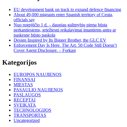
EU development bank on track to expand defence financing
About 49,000 migrants enter Spanish territory of Ceuta,
officials say
Nuo rugpjūčio 1 d. – daugiau galimybių pirmą būstą
perkantiesiems, griežtesni reikalavimai imantiems antrą ar
paskesnę būsto paskolą
Design Inspired by Its Bigger Brother, the GLC EV
Enforcement Day Is Here. The Art. 50 Code Still Doesn’t
Cover Agent Disclosure. – Forkast
Kategorijos
EUROPOS NAUJIENOS
FINANSAI
MIESTAS
PASAULIO NAUJIENOS
PASLAUGOS
RECEPTAI
SVEIKATA
TECHNOLOGIJOS
TRANSPORTAS
Uncategorized