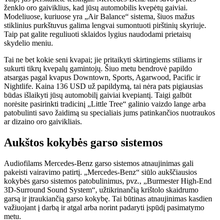
ženklo oro gaiviklius, kad jūsų automobilis kvepėtų gaiviai.
Modeliuose, kuriuose yra „Air Balance“ sistema, šiuos mažus
stiklinius purkštuvus galima lengvai sumontuoti pirštinių skyriuje.
Taip pat galite reguliuoti sklaidos lygius naudodami prietaisų
skydelio meniu.
Tai ne bet kokie seni kvapai; jie pritaikyti skirtingiems stiliams ir
sukurti tikrų kvepalų gamintojų. Šiuo metu bendrovė papildo
atsargas pagal kvapus Downtown, Sports, Agarwood, Pacific ir
Nightlife. Kaina 136 USD už papildymą, tai nėra pats pigiausias
būdas išlaikyti jūsų automobilį gaiviai kvepiantį. Taigi galbūt
norėsite pasirinkti tradicinį „Little Tree“ galinio vaizdo lange arba
patobulinti savo žaidimą su specialiais jums patinkančios nuotraukos
ar dizaino oro gaivikliais.
Aukštos kokybės garso sistemos
Audiofilams Mercedes-Benz garso sistemos atnaujinimas gali
pakeisti vairavimo patirtį. „Mercedes-Benz“ siūlo aukščiausios
kokybės garso sistemos patobulinimus, pvz., „Burmester High-End
3D-Surround Sound System“, užtikrinančią krištolo skaidrumo
garsą ir įtraukiančią garso kokybę. Tai būtinas atnaujinimas kasdien
važiuojant į darbą ir atgal arba norint padaryti įspūdį pasimatymo
metu.