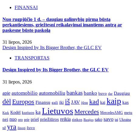
FINANSAI
Nuo rugpjūčio 1 d. – daugiau galimybių pirmą būstą
perkantiesiems, griežtesni reikalavimai imantiems antrą ar
paskesnę būsto paskolą
31 liepos, 2026
Design Inspired by Its Bigger Brother, the GLC EV
TRANSPORTAS
Design Inspired by Its Bigger Brother, the GLC EV
31 liepos, 2026
bankas
automobilio
automobiliu
banko
apie
Daugiau
buvo
dar
kaip
iš
dėl
Europos
kad
JAV
Finansų
kas
iki
kai
gali
jūsų
Lietuvos
Mercedes
ką
Kodėl
kuriuos
metu
MercedesAMG
Kiek
savo
nuo
reikia
nei
priežiūros
sako
prieš
prie
rinkos
Ukrainą
oro
Rusijos
tai
yra
žuvo
už
žinoti