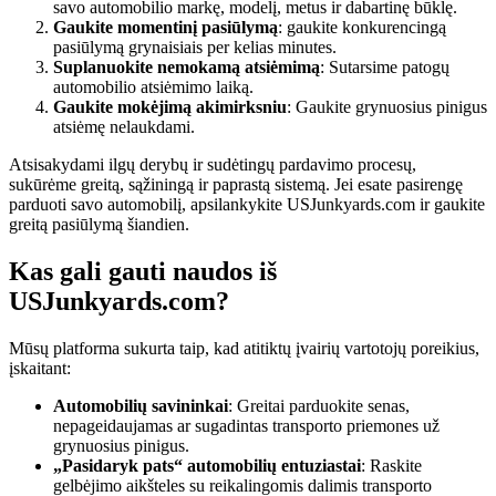
savo automobilio markę, modelį, metus ir dabartinę būklę.
Gaukite momentinį pasiūlymą
: gaukite konkurencingą
pasiūlymą grynaisiais per kelias minutes.
Suplanuokite nemokamą atsiėmimą
: Sutarsime patogų
automobilio atsiėmimo laiką.
Gaukite mokėjimą akimirksniu
: Gaukite grynuosius pinigus
atsiėmę nelaukdami.
Atsisakydami ilgų derybų ir sudėtingų pardavimo procesų,
sukūrėme greitą, sąžiningą ir paprastą sistemą. Jei esate pasirengę
parduoti savo automobilį, apsilankykite USJunkyards.com ir gaukite
greitą pasiūlymą šiandien.
Kas gali gauti naudos iš
USJunkyards.com?
Mūsų platforma sukurta taip, kad atitiktų įvairių vartotojų poreikius,
įskaitant:
Automobilių savininkai
: Greitai parduokite senas,
nepageidaujamas ar sugadintas transporto priemones už
grynuosius pinigus.
„Pasidaryk pats“ automobilių entuziastai
: Raskite
gelbėjimo aikšteles su reikalingomis dalimis transporto