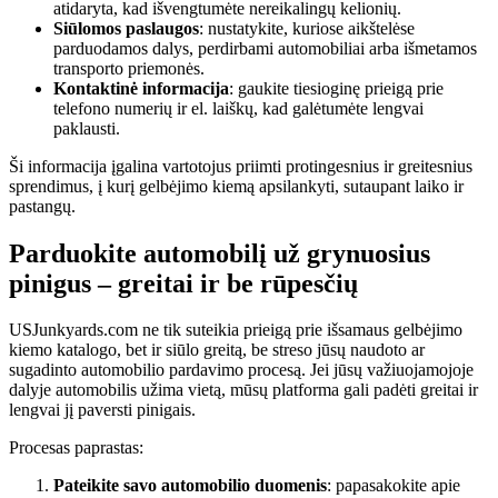
atidaryta, kad išvengtumėte nereikalingų kelionių.
Siūlomos paslaugos
: nustatykite, kuriose aikštelėse
parduodamos dalys, perdirbami automobiliai arba išmetamos
transporto priemonės.
Kontaktinė informacija
: gaukite tiesioginę prieigą prie
telefono numerių ir el. laiškų, kad galėtumėte lengvai
paklausti.
Ši informacija įgalina vartotojus priimti protingesnius ir greitesnius
sprendimus, į kurį gelbėjimo kiemą apsilankyti, sutaupant laiko ir
pastangų.
Parduokite automobilį už grynuosius
pinigus – greitai ir be rūpesčių
USJunkyards.com ne tik suteikia prieigą prie išsamaus gelbėjimo
kiemo katalogo, bet ir siūlo greitą, be streso jūsų naudoto ar
sugadinto automobilio pardavimo procesą. Jei jūsų važiuojamojoje
dalyje automobilis užima vietą, mūsų platforma gali padėti greitai ir
lengvai jį paversti pinigais.
Procesas paprastas:
Pateikite savo automobilio duomenis
: papasakokite apie