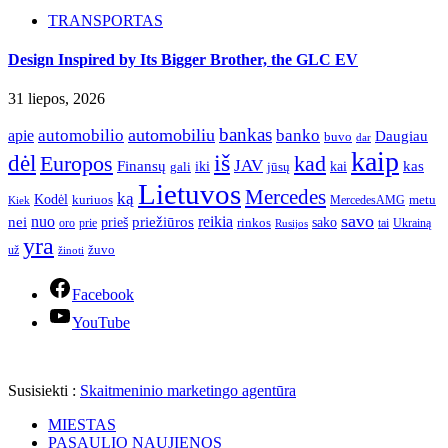
TRANSPORTAS
Design Inspired by Its Bigger Brother, the GLC EV
31 liepos, 2026
bankas
automobilio
automobiliu
banko
apie
Daugiau
buvo
dar
kaip
iš
dėl
Europos
kad
JAV
Finansų
kas
iki
kai
gali
jūsų
Lietuvos
Mercedes
ką
Kodėl
kuriuos
metu
MercedesAMG
Kiek
savo
nuo
reikia
nei
priežiūros
sako
prieš
prie
rinkos
Ukrainą
oro
Rusijos
tai
yra
žuvo
už
žinoti
Facebook
YouTube
Susisiekti :
Skaitmeninio marketingo agentūra
MIESTAS
PASAULIO NAUJIENOS