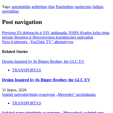
Tags:
automobiliu
gelbėjimo
jūsų
Pagrindinis
pardavimo
šaltinis
sprendimų
Post navigation
Previous
ES delegacija ir JAV ambasada: NSRS išvados kelia rimtą
grėsmę Bosnijos ir Hercegovinos konstitucinei santvarkai
Next
4 pigesnės „YouTube TV“ alternatyvos
Related Stories
Design Inspired by Its Bigger Brother, the GLC EV
TRANSPORTAS
Design Inspired by Its Bigger Brother, the GLC EV
31 liepos, 2026
Sukūrė tarpvalstybinių svarstymų „Mercedes“ savininkams
TRANSPORTAS
Sukūrė tarpvalstybinių svarstymų „Mercedes“ savininkams