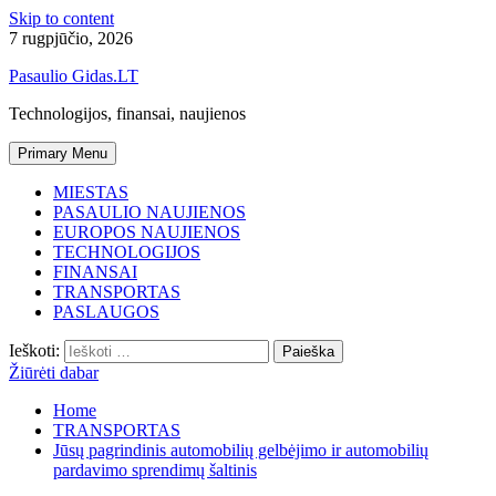
Skip to content
7 rugpjūčio, 2026
Pasaulio Gidas.LT
Technologijos, finansai, naujienos
Primary Menu
MIESTAS
PASAULIO NAUJIENOS
EUROPOS NAUJIENOS
TECHNOLOGIJOS
FINANSAI
TRANSPORTAS
PASLAUGOS
Ieškoti:
Žiūrėti dabar
Home
TRANSPORTAS
Jūsų pagrindinis automobilių gelbėjimo ir automobilių
pardavimo sprendimų šaltinis