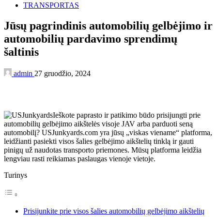
TRANSPORTAS
Jūsų pagrindinis automobilių gelbėjimo ir
automobilių pardavimo sprendimų
šaltinis
admin
27 gruodžio, 2024
Ieškote paprasto ir patikimo būdo prisijungti prie
automobilių gelbėjimo aikštelės visoje JAV arba parduoti seną
automobilį? USJunkyards.com yra jūsų „viskas viename“ platforma,
leidžianti pasiekti visos šalies gelbėjimo aikštelių tinklą ir gauti
pinigų už naudotas transporto priemones. Mūsų platforma leidžia
lengviau rasti reikiamas paslaugas vienoje vietoje.
Turinys
Prisijunkite prie visos šalies automobilių gelbėjimo aikštelių