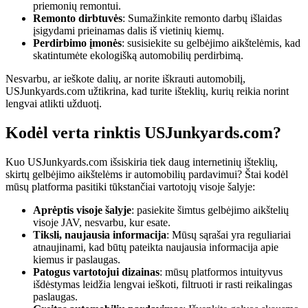
priemonių remontui.
Remonto dirbtuvės
: Sumažinkite remonto darbų išlaidas
įsigydami prieinamas dalis iš vietinių kiemų.
Perdirbimo įmonės
: susisiekite su gelbėjimo aikštelėmis, kad
skatintumėte ekologišką automobilių perdirbimą.
Nesvarbu, ar ieškote dalių, ar norite iškrauti automobilį,
USJunkyards.com užtikrina, kad turite išteklių, kurių reikia norint
lengvai atlikti užduotį.
Kodėl verta rinktis USJunkyards.com?
Kuo USJunkyards.com išsiskiria tiek daug internetinių išteklių,
skirtų gelbėjimo aikštelėms ir automobilių pardavimui? Štai kodėl
mūsų platforma pasitiki tūkstančiai vartotojų visoje šalyje:
Aprėptis visoje šalyje
: pasiekite šimtus gelbėjimo aikštelių
visoje JAV, nesvarbu, kur esate.
Tiksli, naujausia informacija
: Mūsų sąrašai yra reguliariai
atnaujinami, kad būtų pateikta naujausia informacija apie
kiemus ir paslaugas.
Patogus vartotojui dizainas
: mūsų platformos intuityvus
išdėstymas leidžia lengvai ieškoti, filtruoti ir rasti reikalingas
paslaugas.