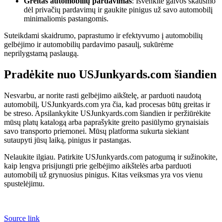
Greitas automobilių pardavimas
: Išvenkite galvos skausmo
dėl privačių pardavimų ir gaukite pinigus už savo automobilį
minimaliomis pastangomis.
Suteikdami skaidrumo, paprastumo ir efektyvumo į automobilių
gelbėjimo ir automobilių pardavimo pasaulį, sukūrėme
neprilygstamą paslaugą.
Pradėkite nuo USJunkyards.com šiandien
Nesvarbu, ar norite rasti gelbėjimo aikštelę, ar parduoti naudotą
automobilį, USJunkyards.com yra čia, kad procesas būtų greitas ir
be streso. Apsilankykite USJunkyards.com šiandien ir peržiūrėkite
mūsų platų katalogą arba paprašykite greito pasiūlymo grynaisiais
savo transporto priemonei. Mūsų platforma sukurta siekiant
sutaupyti jūsų laiką, pinigus ir pastangas.
Nelaukite ilgiau. Patirkite USJunkyards.com patogumą ir sužinokite,
kaip lengva prisijungti prie gelbėjimo aikštelės arba parduoti
automobilį už grynuosius pinigus. Kitas veiksmas yra vos vienu
spustelėjimu.
Source link