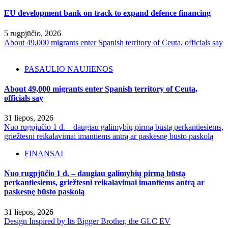
EU development bank on track to expand defence financing
5 rugpjūčio, 2026
About 49,000 migrants enter Spanish territory of Ceuta, officials say
PASAULIO NAUJIENOS
About 49,000 migrants enter Spanish territory of Ceuta,
officials say
31 liepos, 2026
Nuo rugpjūčio 1 d. – daugiau galimybių pirmą būstą perkantiesiems,
griežtesni reikalavimai imantiems antrą ar paskesnę būsto paskolą
FINANSAI
Nuo rugpjūčio 1 d. – daugiau galimybių pirmą būstą
perkantiesiems, griežtesni reikalavimai imantiems antrą ar
paskesnę būsto paskolą
31 liepos, 2026
Design Inspired by Its Bigger Brother, the GLC EV