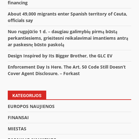
financing
About 49,000 migrants enter Spanish territory of Ceuta,
officials say
Nuo rugpjūčio 1 d. – daugiau galimybių pirmą būstą
perkantiesiems, griežtesni reikalavimai imantiems antrą
ar paskesnę būsto paskolą
Design Inspired by Its Bigger Brother, the GLC EV
Enforcement Day Is Here. The Art. 50 Code Still Doesn’t
Cover Agent Disclosure. – Forkast
KATEGORIJOS
EUROPOS NAUJIENOS
FINANSAI
MIESTAS