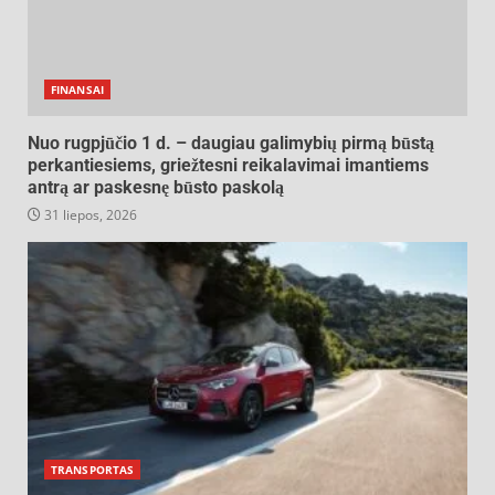
FINANSAI
Nuo rugpjūčio 1 d. – daugiau galimybių pirmą būstą
perkantiesiems, griežtesni reikalavimai imantiems
antrą ar paskesnę būsto paskolą
31 liepos, 2026
TRANSPORTAS