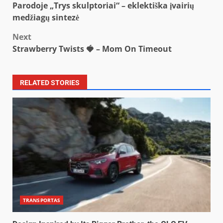
Parodoje „Trys skulptoriai“ – eklektiška įvairių
navigation
medžiagų sintezė
Next
Strawberry Twists 🍓 – Mom On Timeout
RELATED STORIES
TRANSPORTAS