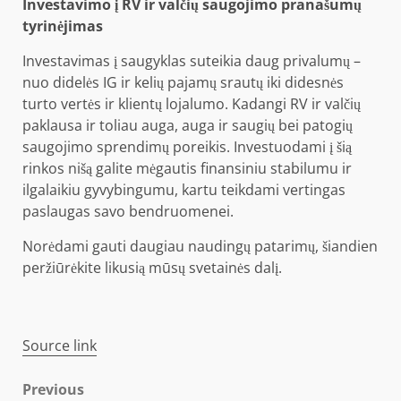
Investavimo į RV ir valčių saugojimo pranašumų
tyrinėjimas
Investavimas į saugyklas suteikia daug privalumų –
nuo ​​didelės IG ir kelių pajamų srautų iki didesnės
turto vertės ir klientų lojalumo. Kadangi RV ir valčių
paklausa ir toliau auga, auga ir saugių bei patogių
saugojimo sprendimų poreikis. Investuodami į šią
rinkos nišą galite mėgautis finansiniu stabilumu ir
ilgalaikiu gyvybingumu, kartu teikdami vertingas
paslaugas savo bendruomenei.
Norėdami gauti daugiau naudingų patarimų, šiandien
peržiūrėkite likusią mūsų svetainės dalį.
Source link
Post
Previous