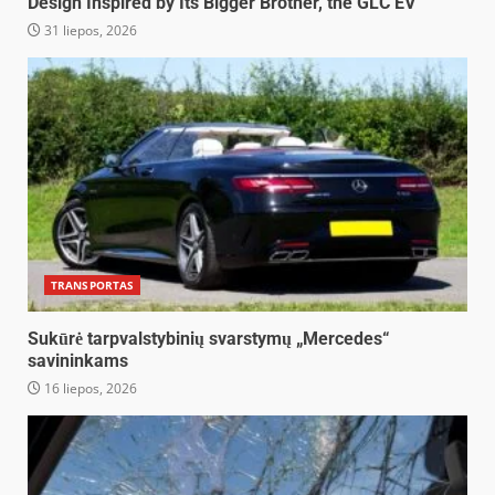
Design Inspired by Its Bigger Brother, the GLC EV
31 liepos, 2026
TRANSPORTAS
Sukūrė tarpvalstybinių svarstymų „Mercedes“
savininkams
16 liepos, 2026