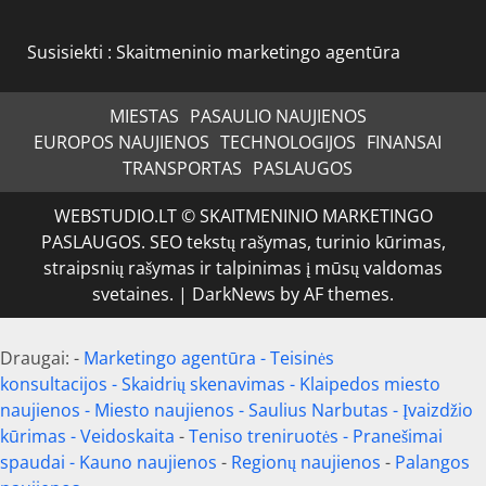
Susisiekti :
Skaitmeninio marketingo agentūra
MIESTAS
PASAULIO NAUJIENOS
EUROPOS NAUJIENOS
TECHNOLOGIJOS
FINANSAI
TRANSPORTAS
PASLAUGOS
WEBSTUDIO.LT © SKAITMENINIO MARKETINGO
PASLAUGOS. SEO tekstų rašymas, turinio kūrimas,
straipsnių rašymas ir talpinimas į mūsų valdomas
svetaines.
|
DarkNews
by AF themes.
Draugai: -
Marketingo agentūra
-
Teisinės
konsultacijos
-
Skaidrių skenavimas
-
Klaipedos miesto
naujienos
-
Miesto naujienos
-
Saulius Narbutas
-
Įvaizdžio
kūrimas
-
Veidoskaita
-
Teniso treniruotės
- Pranešimai
spaudai -
Kauno naujienos
-
Regionų naujienos
-
Palangos