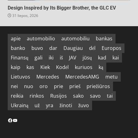
Design Inspired by Its Bigger Brother, the GLC EV
31 liepos, 2026
apie
automobilio
automobiliu
bankas
banko
buvo
dar
Daugiau
dėl
Europos
Finansų
gali
iki
iš
JAV
jūsų
kad
kai
kaip
kas
Kiek
Kodėl
kuriuos
ką
Lietuvos
Mercedes
MercedesAMG
metu
nei
nuo
oro
prie
prieš
priežiūros
reikia
rinkos
Rusijos
sako
savo
tai
Ukrainą
už
yra
žinoti
žuvo
Facebook
YouTube