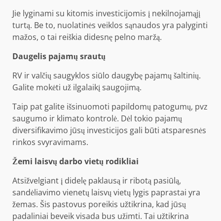
Jie lyginami su kitomis investicijomis į nekilnojamąjį
turtą. Be to, nuolatinės veiklos sąnaudos yra palyginti
mažos, o tai reiškia didesnę pelno maržą.
Daugelis pajamų srautų
RV ir valčių saugyklos siūlo daugybę pajamų šaltinių.
Galite mokėti už ilgalaikį saugojimą.
Taip pat galite išsinuomoti papildomų patogumų, pvz
saugumo
ir klimato kontrolė. Dėl tokio pajamų
diversifikavimo jūsų investicijos gali būti atsparesnės
rinkos svyravimams.
Žemi laisvų darbo vietų rodikliai
Atsižvelgiant į didelę paklausą ir ribotą pasiūlą,
sandėliavimo vienetų laisvų vietų lygis paprastai yra
žemas. Šis pastovus poreikis užtikrina, kad jūsų
padaliniai beveik visada bus užimti. Tai užtikrina