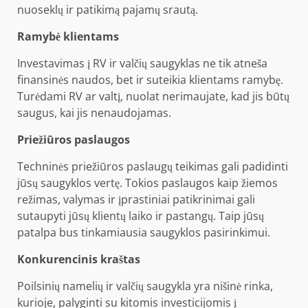
nuoseklų ir patikimą pajamų srautą.
Ramybė klientams
Investavimas į RV ir valčių saugyklas ne tik atneša
finansinės naudos, bet ir suteikia klientams ramybę.
Turėdami RV ar valtį, nuolat nerimaujate, kad jis būtų
saugus, kai jis nenaudojamas.
Priežiūros paslaugos
Techninės priežiūros paslaugų teikimas gali padidinti
jūsų saugyklos vertę. Tokios paslaugos kaip žiemos
režimas, valymas ir įprastiniai patikrinimai gali
sutaupyti jūsų klientų laiko ir pastangų. Taip jūsų
patalpa bus tinkamiausia saugyklos pasirinkimui.
Konkurencinis kraštas
Poilsinių namelių ir valčių saugykla yra nišinė rinka,
kurioje, palyginti su kitomis investicijomis į