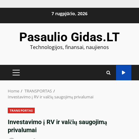
Skip
7 rugpjūčio, 2026
to
content
Pasaulio Gidas.LT
Technologijos, finansai, naujienos
PRIMARY
MENU
Home
TRANSPORTAS
Investavimo į RV ir valčių saugojimą privalumai
TRANSPORTAS
Investavimo į RV ir valčių saugojimą
privalumai