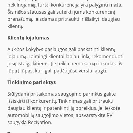
nekilnojamąjį turtą, konkurencija yra palyginti maža.
Šis nišos statusas gali suteikti jums konkurencinį
pranašumą, leisdamas pritraukti ir išlaikyti daugiau
klientų.
Klientų lojalumas
Aukštos kokybės paslaugos gali paskatinti klientų
lojalumą. Laimingi klientai labiau linkę rekomenduoti
jūsų įstaigą kitiems. Jie teikia nemokamą rinkodarą iš
lūpų į lūpas, kuri gali padėti jūsų verslui augti.
Tinkinimo parinktys
Siūlydami pritaikomas saugojimo parinktis galite
išsiskirti iš konkurentų. Tinkinimas gali pritraukti
daugiau klientų ir patenkinti jų poreikius. Jei ieškote
automobilių saugojimo vietos, apsvarstykite
RV
saugykla RecNation
.