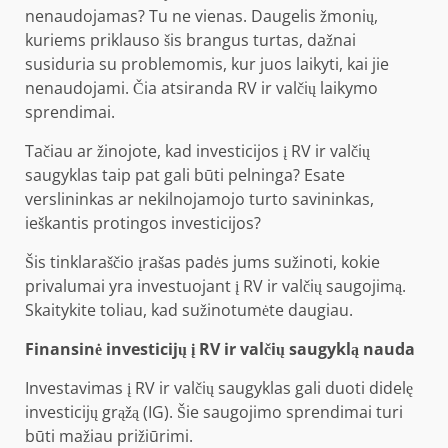
nenaudojamas? Tu ne vienas. Daugelis žmonių,
kuriems priklauso šis brangus turtas, dažnai
susiduria su problemomis, kur juos laikyti, kai jie
nenaudojami. Čia atsiranda RV ir valčių laikymo
sprendimai.
Tačiau ar žinojote, kad investicijos į RV ir valčių
saugyklas taip pat gali būti pelninga? Esate
verslininkas ar nekilnojamojo turto savininkas,
ieškantis protingos investicijos?
Šis tinklaraščio įrašas padės jums sužinoti, kokie
privalumai yra investuojant į RV ir valčių saugojimą.
Skaitykite toliau, kad sužinotumėte daugiau.
Finansinė investicijų į RV ir valčių saugyklą nauda
Investavimas į RV ir valčių saugyklas gali duoti didelę
investicijų grąžą (IG). Šie saugojimo sprendimai turi
būti mažiau prižiūrimi.