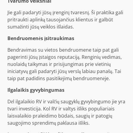
Tvarumo veiksniai
Jie gali padaryti jūsų įrenginį tvaresnį. Ši praktika gali
pritraukti aplinką tausojančius klientus ir galbūt
sumažinti jūsų veiklos išlaidas.
Bendruomenės įsitraukimas
Bendravimas su vietos bendruomene
taip pat gali
pagerinti jūsų įstaigos reputaciją. Renginių vedimas,
nuolaidų taikymas ir prisijungimas prie vietinių
iniciatyvų gali padaryti jūsų verslą labiau panašų. Tai
taip pat padidins pasitikėjimą bendruomenėje.
Ilgalaikis gyvybingumas
Dėl ilgalaikio RV ir valčių saugyklų gyvybingumo jie yra
tvari investicija. Kol RV ir valtys išliks populiariais
laisvalaikio praleidimo būdais, saugių ir patogių
saugojimo sprendimų paklausa išliks.