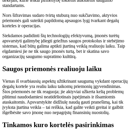
tiekėjais, kurie teikia pirmenybę tokiems aukštiems saugumo
standartams.
Nors šifravimas sudaro tvirtą stuburą nuo sukčiavimo, aktyvios
priemonės gali suteikti papildomą apsaugos lygį tvarkant degalų
korteles ir operacijas.
Siekdamos padidinti šių technologijų efektyvumą, įmonės turėtų
apsvarstyti galimybę įdiegti griežtus saugos protokolus ir stebėjimo
sistemas, kad būtų galima aptikti įtartiną veiklą realiuoju laiku. Taip
elgdamiesi jie ne tik saugo įmonės turtą, bet ir skatina savo
organizacijų saugumo supratimo kultūrą.
Saugos priemonės realiuoju laiku
Vienas iš svarbiausių aspektų užtikrinant saugumą vykdant operacijų
degalų kortele yra realiu laiku taikomų priemonių įgyvendinimas.
Šios priemonės ne tik reaguoja; jie aktyviai užkerta kelią problemų
plitimui naudodamiesi neatidėliotinais įspėjimais ir išsamiomis
ataskaitomis. Apsvarstykite didžiulę naudą gauti pranešimą, kai tik
įvyksta įtartina veikla – tai reiškia, kad galite veikti greitai ir galbūt
išgelbėsite savo įmonę nuo nepagrįstų finansinių nuostolių.
Tinkamos kuro kortelės pasirinkimas