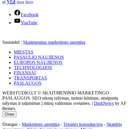
yra
žuvo
už
žinoti
Facebook
YouTube
Susisiekti :
Skaitmeninio marketingo agentūra
MIESTAS
PASAULIO NAUJIENOS
EUROPOS NAUJIENOS
TECHNOLOGIJOS
FINANSAI
TRANSPORTAS
PASLAUGOS
WEBSTUDIO.LT © SKAITMENINIO MARKETINGO
PASLAUGOS. SEO tekstų rašymas, turinio kūrimas, straipsnių
rašymas ir talpinimas į mūsų valdomas svetaines.
|
DarkNews
by AF
themes.
Close
Draugai: -
Marketingo agentūra
-
Teisinės konsultacijos
-
Skaidrių