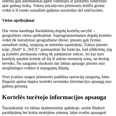
sistema gali automatiškai įspėti vartotojus ar paskirtus valdytojus
apie galimą riziką. Tokios iniciatyvios priemonės leidžia greitai
veikti ir iš esmės sumažinti galimus nuostolius dėl sukčiavimo.
Vietos apribojimai
Dar viena naudinga šiuolaikinių degalų kortelių savybė –
geografinės vietos apribojimai. Suprogramuodamos degalų korteles
veikti tik nurodytose geografinėse ribose, įmonės gali žymiai
sumažinti riziką, susijusią su neteisėtu naudojimu. Tokios įmonės
kaip „Shell“ ir „WEX“ pasinaudojo šia funkcija, kad užtikrintų, jog
jų kortelės pirmiausia veiktų tik patikimose srityse. Jei kas nors
bandytų naudoti kortelę už šių iš anksto nustatytų zonų, tai tiesiog
neveiks. Šis saugumo sluoksnis dar labiau apsaugo įmones nuo
nesąžiningos veiklos ir nepagrįstų išlaidų.
Nors įvairios saugos priemonės padidina operacijų saugumą, kitas
žingsnis apima slaptos kortelės savininko informacijos apsaugą nuo
galimų grėsmių.
Kortelės turėtojo informacijos apsauga
Šiuolaikinėje vis labiau skaitmeninėje aplinkoje, norint išlaikyti
pasitikėjimą bet kokia mokėjimo sistema, labai svarbu apsaugoti