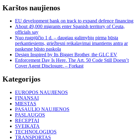
Karštos naujienos
EU development bank on track to expand defence financing
About 49,000 migrants enter Spanish territory of Ceuta,
officials say
Nuo rugpjūčio 1 d. – daugiau galimybių pirmą būstą
perkantiesiems, griežtesni reikalavimai imantiems antrą ar
paskesnę būsto paskolą
Design Inspired by Its Bigger Brother, the GLC EV
Enforcement Day Is Here. The Art. 50 Code Still Doesn’t
Cover Agent Disclosure. – Forkast
Kategorijos
EUROPOS NAUJIENOS
FINANSAI
MIESTAS
PASAULIO NAUJIENOS
PASLAUGOS
RECEPTAI
SVEIKATA
TECHNOLOGIJOS
TRANSPORTAS