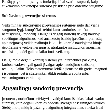
Be šių pagrindinių saugos funkcijų, labai svarbu suprasti, kaip
sukčiavimo prevencijos sistemos prisideda prie didesnio saugumo.
Sukčiavimo prevencijos sistemos
Veiksmingas
sukčiavimo prevencijos sistemos
siūlo dar vieną
saugumo lygį, kruopščiai stebint kuro sandorius, ar nėra
netaisyklingų modelių. Daugelis degalų kortelių tiekėjų naudoja
sudėtingus algoritmus, kad analizuotų išlaidų įpročius ir praneštų
apie neįprastą veiklą realiuoju laiku. Jei kortelė naudojama kitoje
geografinėje vietoje nei įprasta, atsakingos institucijos įspėjamas
nedelsiant, todėl galima laiku imtis veiksmų.
Daugumoje degalų kortelių sistemų yra internetinės paskyros,
kuriose vadovai gali gauti įžvalgas apie naudojimo statistiką
realiuoju laiku. Toks matomumas leidžia jiems ne tik greitai reaguoti
į įspėjimus, bet ir strategiškai atlikti reguliarų auditą arba
veiksmingumo vertinimą.
Apgaulingų sandorių prevencija
Įmonėms, norinčioms efektyviai valdyti kuro išlaidas, labai svarbu
suprasti, kaip degalų kortelės padeda išvengti nesąžiningos veiklos.
Stebėjimo įrankių ir pažangių algoritmų integravimas atlieka labai