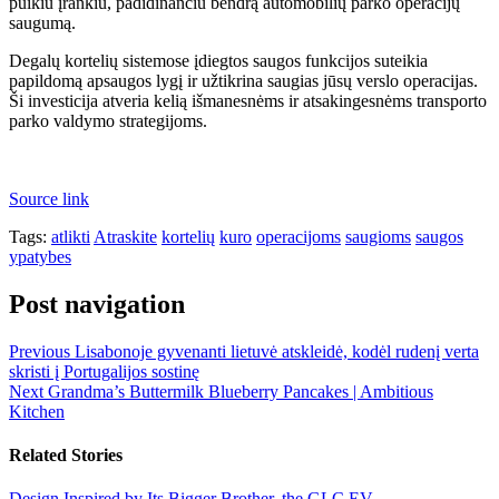
puikiu įrankiu, padidinančiu bendrą automobilių parko operacijų
saugumą.
Degalų kortelių sistemose įdiegtos saugos funkcijos suteikia
papildomą apsaugos lygį ir užtikrina saugias jūsų verslo operacijas.
Ši investicija atveria kelią išmanesnėms ir atsakingesnėms transporto
parko valdymo strategijoms.
Source link
Tags:
atlikti
Atraskite
kortelių
kuro
operacijoms
saugioms
saugos
ypatybes
Post navigation
Previous
Lisabonoje gyvenanti lietuvė atskleidė, kodėl rudenį verta
skristi į Portugalijos sostinę
Next
Grandma’s Buttermilk Blueberry Pancakes | Ambitious
Kitchen
Related Stories
Design Inspired by Its Bigger Brother, the GLC EV