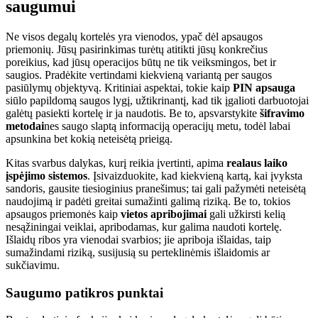
saugumui
Ne visos degalų kortelės yra vienodos, ypač dėl apsaugos
priemonių. Jūsų pasirinkimas turėtų atitikti jūsų konkrečius
poreikius, kad jūsų operacijos būtų ne tik veiksmingos, bet ir
saugios. Pradėkite vertindami kiekvieną variantą per saugos
pasiūlymų objektyvą. Kritiniai aspektai, tokie kaip
PIN apsauga
siūlo papildomą saugos lygį, užtikrinantį, kad tik įgalioti darbuotojai
galėtų pasiekti kortelę ir ja naudotis. Be to, apsvarstykite
šifravimo
metodai
nes saugo slaptą informaciją operacijų metu, todėl labai
apsunkina bet kokią neteisėtą prieigą.
Kitas svarbus dalykas, kurį reikia įvertinti, apima
realaus laiko
įspėjimo sistemos
. Įsivaizduokite, kad kiekvieną kartą, kai įvyksta
sandoris, gausite tiesioginius pranešimus; tai gali pažymėti neteisėtą
naudojimą ir padėti greitai sumažinti galimą riziką. Be to, tokios
apsaugos priemonės kaip
vietos apribojimai
gali užkirsti kelią
nesąžiningai veiklai, apribodamas, kur galima naudoti kortelę.
Išlaidų ribos yra vienodai svarbios; jie apriboja išlaidas, taip
sumažindami riziką, susijusią su perteklinėmis išlaidomis ar
sukčiavimu.
Saugumo patikros punktai