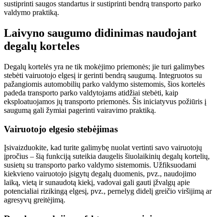
sustiprinti saugos standartus ir sustiprinti bendrą transporto parko
valdymo praktiką.
Laivyno saugumo didinimas naudojant
degalų korteles
Degalų kortelės yra ne tik mokėjimo priemonės; jie turi galimybes
stebėti vairuotojo elgesį ir gerinti bendrą saugumą. Integruotos su
pažangiomis automobilių parko valdymo sistemomis, šios kortelės
padeda transporto parko valdytojams atidžiai stebėti, kaip
eksploatuojamos jų transporto priemonės. Šis iniciatyvus požiūris į
saugumą gali žymiai pagerinti vairavimo praktiką.
Vairuotojo elgesio stebėjimas
Įsivaizduokite, kad turite galimybę nuolat vertinti savo vairuotojų
įpročius – šią funkciją suteikia daugelis šiuolaikinių degalų kortelių,
susietų su transporto parko valdymo sistemomis. Užfiksuodami
kiekvieno vairuotojo įsigytų degalų duomenis, pvz., naudojimo
laiką, vietą ir sunaudotą kiekį, vadovai gali gauti įžvalgų apie
potencialiai rizikingą elgesį, pvz., pernelyg didelį greičio viršijimą ar
agresyvų greitėjimą.