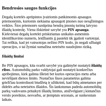
Bendrosios saugos funkcijos
Degalų kortelės aprūpintos įvairiomis patikimomis apsaugos
priemonėmis, kuriomis siekiama apsaugoti įmones nuo nesąžiningos
veiklos. Šios priemonės sustiprina bendrą įmonių turimą laivyno
išlaidų kontrolę. Viena išskirtinė savybė yra
PIN apsauga
.
Kiekvienai degalų kortelei priskiriamas unikalus asmeninis
identifikavimo numeris, leidžiantis jį pasiekti tik įgalioti vartotojai.
Tai reiškia, kad jei vairuotojas nežino PIN kodo, jis negali užbaigti
operacijos, o tai žymiai sumažina neteisėto naudojimo riziką.
Išlaidų limitai
Be PIN apsaugos, kita svarbi savybė yra galimybė nustatyti
išlaidų
ribos
. Automobilių parko valdytojai gali nustatyti konkrečius
apribojimus, kiek galima išleisti bet kurios operacijos metu arba
neviršijant dienos limito. Nustačius šiuos parametrus galima
griežčiau kontroliuoti biudžetą ir užtikrinti, kad būtų atmetamos per
didelės arba neteisėtos išlaidos. Šis lankstumas padeda automobilių
parkų vadovams pritaikyti išlaidų limitus, atsižvelgiant į kintančius
verslo poreikius, nesvarbu, ar įtemptais sezonais, ar sunkesniais
laikais.