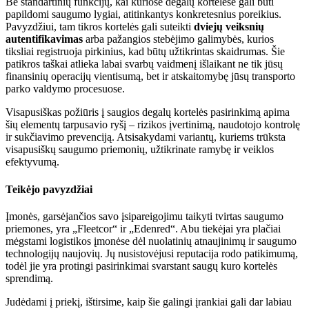
Be standartinių funkcijų, kai kuriose degalų kortelėse gali būti
papildomi saugumo lygiai, atitinkantys konkretesnius poreikius.
Pavyzdžiui, tam tikros kortelės gali suteikti
dviejų veiksnių
autentifikavimas
arba pažangios stebėjimo galimybės, kurios
tiksliai registruoja pirkinius, kad būtų užtikrintas skaidrumas. Šie
patikros taškai atlieka labai svarbų vaidmenį išlaikant ne tik jūsų
finansinių operacijų vientisumą, bet ir atskaitomybę jūsų transporto
parko valdymo procesuose.
Visapusiškas požiūris į saugios degalų kortelės pasirinkimą apima
šių elementų tarpusavio ryšį – rizikos įvertinimą, naudotojo kontrolę
ir sukčiavimo prevenciją. Atsisakydami variantų, kuriems trūksta
visapusiškų saugumo priemonių, užtikrinate ramybę ir veiklos
efektyvumą.
Teikėjo pavyzdžiai
Įmonės, garsėjančios savo įsipareigojimu taikyti tvirtas saugumo
priemones, yra „Fleetcor“ ir „Edenred“. Abu tiekėjai yra plačiai
mėgstami logistikos įmonėse dėl nuolatinių atnaujinimų ir saugumo
technologijų naujovių. Jų nusistovėjusi reputacija rodo patikimumą,
todėl jie yra protingi pasirinkimai svarstant saugų kuro kortelės
sprendimą.
Judėdami į priekį, ištirsime, kaip šie galingi įrankiai gali dar labiau