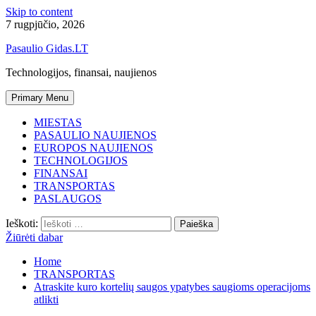
Skip to content
7 rugpjūčio, 2026
Pasaulio Gidas.LT
Technologijos, finansai, naujienos
Primary Menu
MIESTAS
PASAULIO NAUJIENOS
EUROPOS NAUJIENOS
TECHNOLOGIJOS
FINANSAI
TRANSPORTAS
PASLAUGOS
Ieškoti:
Žiūrėti dabar
Home
TRANSPORTAS
Atraskite kuro kortelių saugos ypatybes saugioms operacijoms
atlikti