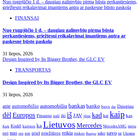
Nuo rugpjūčio 1 d. – daugiau galimybių pirmą būstą perkantiesiems,
griežtesni reikalavimai imantiems antrą ar paskesnę būsto paskolą
FINANSAI
Nuo rugpjūčio 1 d. – daugiau galimybių pirmą būstą
perkantiesiems, griežtesni reikalavimai imantiems antrą ar
paskesnę būsto paskolą
31 liepos, 2026
Design Inspired by Its Bigger Brother, the GLC EV
TRANSPORTAS
Design Inspired by Its Bigger Brother, the GLC EV
31 liepos, 2026
bankas
automobilio
automobiliu
banko
apie
Daugiau
buvo
dar
kaip
iš
dėl
Europos
kad
JAV
Finansų
kas
iki
kai
gali
jūsų
Lietuvos
Mercedes
ką
Kodėl
kuriuos
metu
MercedesAMG
Kiek
savo
nuo
reikia
nei
priežiūros
sako
prieš
prie
rinkos
Ukrainą
oro
Rusijos
tai