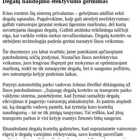
Degalų naudojimo efektyvumo gerinimas
Kitas esminis šių sistemų privalumas – gebėjimas atidžiai sekti
degalų sąnaudas. Pagalvokime, kaip gali atrodyti neefektyvumas:
galbūt vairuotojas įprastai renkasi ilgesnius maršrutus, dėl kurių
suvartojama daugiau degalų. Galbūt atsitinka reikšminga tuščioji
eiga, kai variklis veikia niekur nevažiuodamas. Degalų kortelės su
stebėjimo technologija padeda greitai nustatyti šiuos veiksmus.
Šie duomenys yra labai svarbūs; jame pateikiami apčiuopiami
patobulinimų sričių įrodymai. Nustačius šiuos neefektyvius
veiksmus, juos lengviau išspręsti per mokymus ar optimizuojant
maršrutą, todėl ne tik sutaupysite degalų, bet ir saugumo požiūriu,
nes sutrumpėja kelyje praleistas laikas.
Patyręs automobilių parko vadovas Johnas išreiškė dėkingumą už
šiuos patobulinimus: „Sujungę degalų korteles su transporto parko
valdymo sistema, pastebėjome, kad žymiai sumažėjo degalų
eikvojimas ir pagerėjo vairuotojų atskaitomybė. Jo patirtis atspindi
tai, ką daugelis vadovų pastebi, kai tyrinėja kuro kortelių
naudingumą – tai ne tik pinigų taupymas; Tai reiškia, kad jūsų
transporto parkas ir visi kelyje esantys žmonės būtų saugesni.
Išnaudodami degalų kortelių galimybes, kad suprastumėte vairuotojo
elgesį ir degalų vartojimo efektyvumą, savo kortelę paverčiate