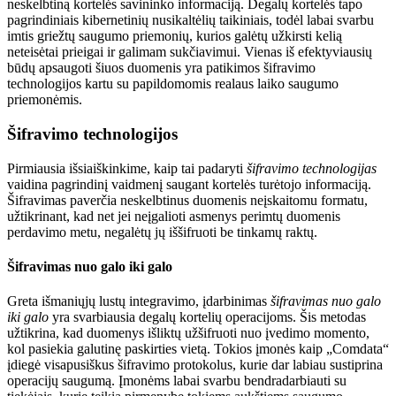
neskelbtiną kortelės savininko informaciją. Degalų kortelės tapo
pagrindiniais kibernetinių nusikaltėlių taikiniais, todėl labai svarbu
imtis griežtų saugumo priemonių, kurios galėtų užkirsti kelią
neteisėtai prieigai ir galimam sukčiavimui. Vienas iš efektyviausių
būdų apsaugoti šiuos duomenis yra patikimos šifravimo
technologijos kartu su papildomomis realaus laiko saugumo
priemonėmis.
Šifravimo technologijos
Pirmiausia išsiaiškinkime, kaip tai padaryti
šifravimo technologijas
vaidina pagrindinį vaidmenį saugant kortelės turėtojo informaciją.
Šifravimas paverčia neskelbtinus duomenis neįskaitomu formatu,
užtikrinant, kad net jei neįgalioti asmenys perimtų duomenis
perdavimo metu, negalėtų jų iššifruoti be tinkamų raktų.
Šifravimas nuo galo iki galo
Greta išmaniųjų lustų integravimo, įdarbinimas
šifravimas nuo galo
iki galo
yra svarbiausia degalų kortelių operacijoms. Šis metodas
užtikrina, kad duomenys išliktų užšifruoti nuo įvedimo momento,
kol pasiekia galutinę paskirties vietą. Tokios įmonės kaip „Comdata“
įdiegė visapusiškus šifravimo protokolus, kurie dar labiau sustiprina
operacijų saugumą. Įmonėms labai svarbu bendradarbiauti su