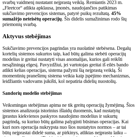
svarbų vaidmenį nustatant neįprastą veiklą. Remiantis 2023 m.
„Fleetcor“ atlikta apklausa, įmonės, naudojančios patikimas
sukčiavimo prevencijos sistemas, patyrė puikų rezultatą.
45%
sumažėjo neteisėtų operacijų
. Šis didelis sumažinimas rodo šių
priemonių svarbą.
Aktyvus stebėjimas
Sukčiavimo prevencijos pagrindas yra nuolatinė stebėsena. Degalų
kortelių sistemos sukurtos taip, kad būtų galima stebėti operacijų
modelius ir greitai nustatyti visas anomalijas, kurios gali reikšti
nesąžiningą elgesį. Pavyzdžiui, jei vartotojas greitai iš eilės bando
atlikti kelias operacijas, sistema pažymi šią neįprastą veiklą. Ši
momentinių pranešimų sistema veikia kaip įspėjimo mechanizmas,
leidžiantis vadovams įsikišti, kol nepatiria didelių nuostolių.
Sandorių modelio stebėjimas
Veiksmingas stebėjimas apima ne tik greitų operacijų žymėjimą. Šios
sistemos analizuoja istorinius išlaidų duomenis, kad nustatytų
įprastus kiekvienos paskyros naudojimo modelius ir sukurtų
pagrindą, su kuriuo būtų galima palyginti būsimas operacijas. Kai
kuri nors operacija nukrypsta nuo šios nustatytos normos – ar tai
būtų neįprastai didelė suma, ar pirkinys, atliktas neįprastu laiku –