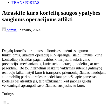
TRANSPORTAS
Atraskite kuro kortelių saugos ypatybes
saugioms operacijoms atlikti
admin
12 spalio, 2024
Degalų kortelės aprūpintos keliomis esminėmis saugumo
funkcijomis, įskaitant operacijų PIN apsaugą, išlaidų limitus, kurie
kontroliuoja išlaidas pagal įvairius kriterijus, ir sukčiavimo
prevencijos mechanizmus, kurie stebi operacijų modelius, ar nėra
pažeidimų. Be to, internetinis sąskaitų valdymas suteikia galimybę
realiuoju laiku matyti kuro ir transporto priemonių išlaidas naudojant
automobilių parko korteles ir nedelsiant pranešti apie pamestas
korteles bei atšaukti jas, taip užtikrinant, kad įmonės galėtų
veiksmingai apsaugoti savo išlaidas, susijusias su kuru.
Turinys