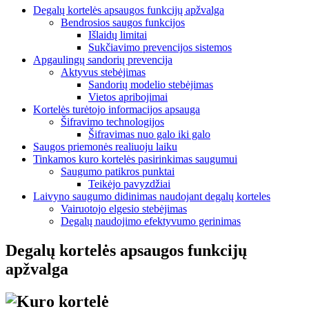
Degalų kortelės apsaugos funkcijų apžvalga
Bendrosios saugos funkcijos
Išlaidų limitai
Sukčiavimo prevencijos sistemos
Apgaulingų sandorių prevencija
Aktyvus stebėjimas
Sandorių modelio stebėjimas
Vietos apribojimai
Kortelės turėtojo informacijos apsauga
Šifravimo technologijos
Šifravimas nuo galo iki galo
Saugos priemonės realiuoju laiku
Tinkamos kuro kortelės pasirinkimas saugumui
Saugumo patikros punktai
Teikėjo pavyzdžiai
Laivyno saugumo didinimas naudojant degalų korteles
Vairuotojo elgesio stebėjimas
Degalų naudojimo efektyvumo gerinimas
Degalų kortelės apsaugos funkcijų
apžvalga