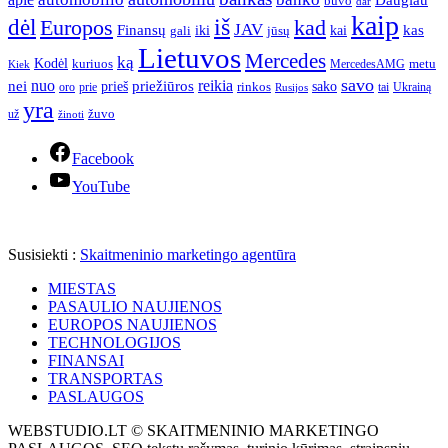
buvo
dar
kaip
iš
dėl
Europos
kad
JAV
Finansų
kas
iki
kai
gali
jūsų
Lietuvos
Mercedes
ką
Kodėl
kuriuos
metu
MercedesAMG
Kiek
savo
nuo
reikia
nei
priežiūros
sako
prieš
prie
rinkos
Ukrainą
oro
Rusijos
tai
yra
žuvo
už
žinoti
Facebook
YouTube
Susisiekti :
Skaitmeninio marketingo agentūra
MIESTAS
PASAULIO NAUJIENOS
EUROPOS NAUJIENOS
TECHNOLOGIJOS
FINANSAI
TRANSPORTAS
PASLAUGOS
WEBSTUDIO.LT © SKAITMENINIO MARKETINGO