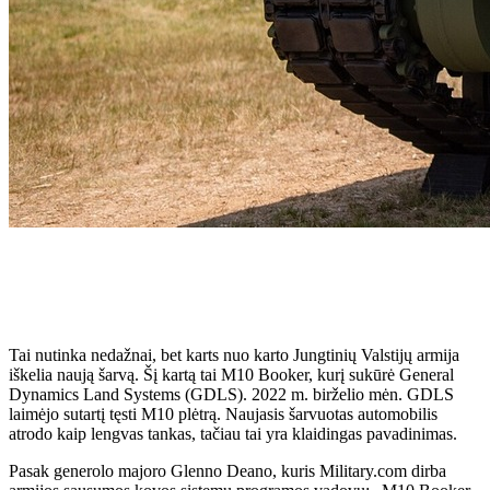
Tai nutinka nedažnai, bet karts nuo karto Jungtinių Valstijų armija
iškelia naują šarvą. Šį kartą tai M10 Booker, kurį sukūrė General
Dynamics Land Systems (GDLS). 2022 m. birželio mėn. GDLS
laimėjo sutartį tęsti M10 plėtrą. Naujasis šarvuotas automobilis
atrodo kaip lengvas tankas, tačiau tai yra klaidingas pavadinimas.
Pasak generolo majoro Glenno Deano, kuris Military.com dirba