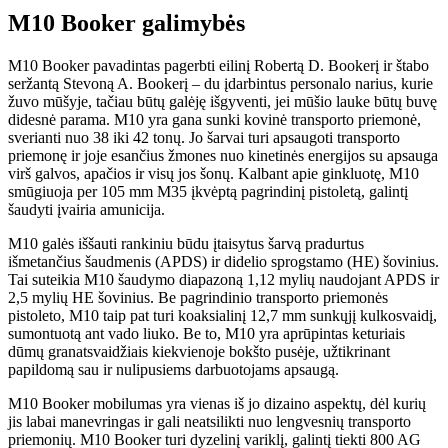
M10 Booker galimybės
M10 Booker pavadintas pagerbti eilinį Robertą D. Bookerį ir štabo
seržantą Stevoną A. Bookerį – du įdarbintus personalo narius, kurie
žuvo mūšyje, tačiau būtų galėję išgyventi, jei mūšio lauke būtų buvę
didesnė parama. M10 yra gana sunki kovinė transporto priemonė,
sverianti nuo 38 iki 42 tonų. Jo šarvai turi apsaugoti transporto
priemonę ir joje esančius žmones nuo kinetinės energijos su apsauga
virš galvos, apačios ir visų jos šonų. Kalbant apie ginkluotę, M10
smūgiuoja per 105 mm M35 įkvėptą pagrindinį pistoletą, galintį
šaudyti įvairia amunicija.
M10 galės iššauti rankiniu būdu įtaisytus šarvą pradurtus
išmetančius šaudmenis (APDS) ir didelio sprogstamo (HE) šovinius.
Tai suteikia M10 šaudymo diapazoną 1,12 mylių naudojant APDS ir
2,5 mylių HE šovinius. Be pagrindinio transporto priemonės
pistoleto, M10 taip pat turi koaksialinį 12,7 mm sunkųjį kulkosvaidį,
sumontuotą ant vado liuko. Be to, M10 yra aprūpintas keturiais
dūmų granatsvaidžiais kiekvienoje bokšto pusėje, užtikrinant
papildomą sau ir nulipusiems darbuotojams apsaugą.
M10 Booker mobilumas yra vienas iš jo dizaino aspektų, dėl kurių
jis labai manevringas ir gali neatsilikti nuo lengvesnių transporto
priemonių. M10 Booker turi dyzelinį variklį, galintį tiekti 800 AG