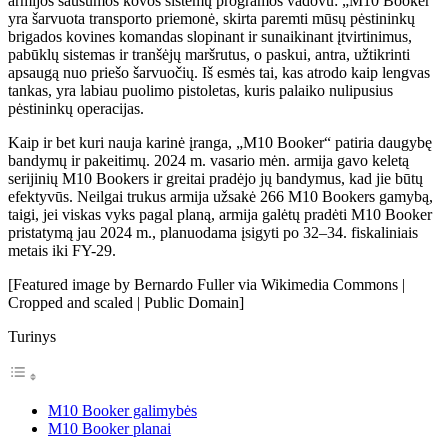
armijos sausumos kovos sistemų programos vadovu: „M10 Booker
yra šarvuota transporto priemonė, skirta paremti mūsų pėstininkų
brigados kovines komandas slopinant ir sunaikinant įtvirtinimus,
pabūklų sistemas ir tranšėjų maršrutus, o paskui, antra, užtikrinti
apsaugą nuo priešo šarvuočių. Iš esmės tai, kas atrodo kaip lengvas
tankas, yra labiau puolimo pistoletas, kuris palaiko nulipusius
pėstininkų operacijas.
Kaip ir bet kuri nauja karinė įranga, „M10 Booker“ patiria daugybę
bandymų ir pakeitimų. 2024 m. vasario mėn. armija gavo keletą
serijinių M10 Bookers ir greitai pradėjo jų bandymus, kad jie būtų
efektyvūs. Neilgai trukus armija užsakė 266 M10 Bookers gamybą,
taigi, jei viskas vyks pagal planą, armija galėtų pradėti M10 Booker
pristatymą jau 2024 m., planuodama įsigyti po 32–34. fiskaliniais
metais iki FY-29.
[Featured image by Bernardo Fuller via Wikimedia Commons |
Cropped and scaled | Public Domain]
Turinys
M10 Booker galimybės
M10 Booker planai