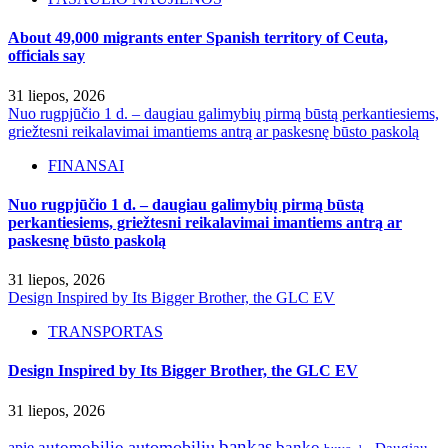
About 49,000 migrants enter Spanish territory of Ceuta,
officials say
31 liepos, 2026
Nuo rugpjūčio 1 d. – daugiau galimybių pirmą būstą perkantiesiems,
griežtesni reikalavimai imantiems antrą ar paskesnę būsto paskolą
FINANSAI
Nuo rugpjūčio 1 d. – daugiau galimybių pirmą būstą
perkantiesiems, griežtesni reikalavimai imantiems antrą ar
paskesnę būsto paskolą
31 liepos, 2026
Design Inspired by Its Bigger Brother, the GLC EV
TRANSPORTAS
Design Inspired by Its Bigger Brother, the GLC EV
31 liepos, 2026
bankas
automobilio
automobiliu
banko
apie
Daugiau