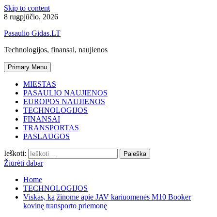
Skip to content
8 rugpjūčio, 2026
Pasaulio Gidas.LT
Technologijos, finansai, naujienos
Primary Menu
MIESTAS
PASAULIO NAUJIENOS
EUROPOS NAUJIENOS
TECHNOLOGIJOS
FINANSAI
TRANSPORTAS
PASLAUGOS
Ieškoti:
Žiūrėti dabar
Home
TECHNOLOGIJOS
Viskas, ką žinome apie JAV kariuomenės M10 Booker
kovinę transporto priemonę