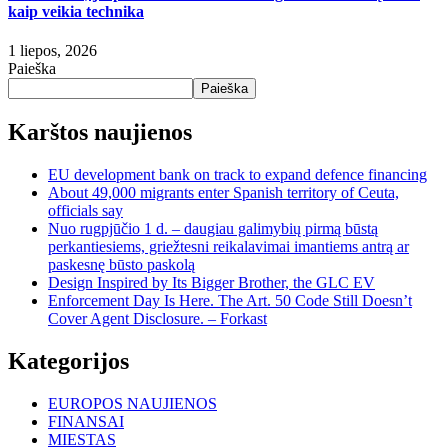
kaip veikia technika
1 liepos, 2026
Paieška
Paieška
Karštos naujienos
EU development bank on track to expand defence financing
About 49,000 migrants enter Spanish territory of Ceuta,
officials say
Nuo rugpjūčio 1 d. – daugiau galimybių pirmą būstą
perkantiesiems, griežtesni reikalavimai imantiems antrą ar
paskesnę būsto paskolą
Design Inspired by Its Bigger Brother, the GLC EV
Enforcement Day Is Here. The Art. 50 Code Still Doesn’t
Cover Agent Disclosure. – Forkast
Kategorijos
EUROPOS NAUJIENOS
FINANSAI
MIESTAS