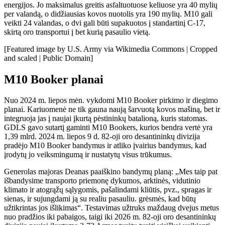
energijos. Jo maksimalus greitis asfaltuotuose keliuose yra 40 mylių
per valandą, o didžiausias kovos nuotolis yra 190 mylių. M10 gali
veikti 24 valandas, o dvi gali būti supakuotos į standartinį C-17,
skirtą oro transportui į bet kurią pasaulio vietą.
[Featured image by U.S. Army via Wikimedia Commons | Cropped
and scaled | Public Domain]
M10 Booker planai
Nuo 2024 m. liepos mėn. vykdomi M10 Booker pirkimo ir diegimo
planai. Kariuomenė ne tik gauna naują šarvuotą kovos mašiną, bet ir
integruoja jas į naujai įkurtą pėstininkų batalioną, kuris statomas.
GDLS gavo sutartį gaminti M10 Bookers, kurios bendra vertė yra
1,39 mlrd. 2024 m. liepos 9 d. 82-oji oro desantininkų divizija
pradėjo M10 Booker bandymus ir atliko įvairius bandymus, kad
įrodytų jo veiksmingumą ir nustatytų visus trūkumus.
Generolas majoras Deanas paaiškino bandymų planą: „Mes taip pat
išbandysime transporto priemonę dykumos, arktinės, vidutinio
klimato ir atogrąžų sąlygomis, pašalindami kliūtis, pvz., spragas ir
sienas, ir sujungdami ją su realiu pasauliu. grėsmės, kad būtų
užtikrintas jos išlikimas“. Testavimas užtruks maždaug dvejus metus
nuo pradžios iki pabaigos, taigi iki 2026 m. 82-oji oro desantininkų