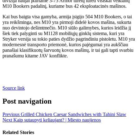
divizija naujai įkurtame 3-73 Armor turėtų turėti visiškai veikiantį
M10 Bookers padalinį, kuriame bus 42 eksploatacinės mašinos.
Kai bus baigta visa gamyba, armija įsigijo 504 M10 Bookers, o tai
yra reikšminga, nes M10 yra pirmoji didelė kovos mašina, sukurta
nuo devintojo dešimtmečio. M10 siūlo galimybes, kurios leidžia jį
šiek tiek palyginti su M1128 mobiliųjų ginklų sistema, kuri yra
Stryker versija su tokio paties dydžio pagrindiniu pistoletu. M10 yra
modernesnė transporto priemonė, kurios pajėgumai yra aukščiau
panašiai klasifikuotų šarvuotų kovos mašinų, ir tai gali tapti svarbiu
pranašumu kitame JAV konflikte.
Source link
Post navigation
Previous
Grilled Chicken Caesar Sandwiches with Tahini Slaw
Next
Kaip sutaupyti keliaujant? | Miesto naujienos
Related Stories