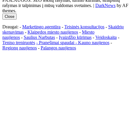
PASLAUGOS. SEO tekstų rašymas, turinio kūrimas, straipsnių
rašymas ir talpinimas į mūsų valdomas svetaines.
|
DarkNews
by AF
themes.
Close
Draugai: -
Marketingo agentūra
-
Teisinės konsultacijos
-
Skaidrių
skenavimas
-
Klaipedos miesto naujienos
-
Miesto
naujienos
-
Saulius Narbutas
-
Įvaizdžio kūrimas
-
Veidoskaita
-
Teniso treniruotės
- Pranešimai spaudai -
Kauno naujienos
-
Regionų naujienos
-
Palangos naujienos