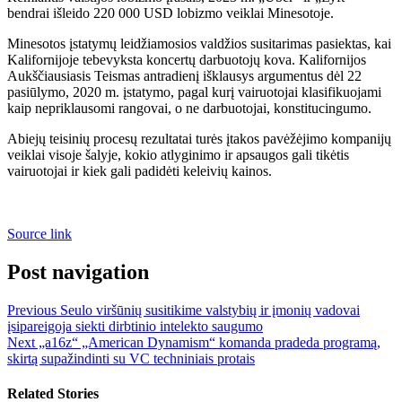
bendrai išleido 220 000 USD lobizmo veiklai Minesotoje.
Minesotos įstatymų leidžiamosios valdžios susitarimas pasiektas, kai
Kalifornijoje tebevyksta koncertų darbuotojų kova. Kalifornijos
Aukščiausiasis Teismas antradienį išklausys argumentus dėl 22
pasiūlymo, 2020 m. įstatymo, pagal kurį vairuotojai klasifikuojami
kaip nepriklausomi rangovai, o ne darbuotojai, konstitucingumo.
Abiejų teisinių procesų rezultatai turės įtakos pavėžėjimo kompanijų
veiklai visoje šalyje, kokio atlyginimo ir apsaugos gali tikėtis
vairuotojai ir kiek gali padidėti keleivių kainos.
Source link
Post navigation
Previous
Seulo viršūnių susitikime valstybių ir įmonių vadovai
įsipareigoja siekti dirbtinio intelekto saugumo
Next
„a16z“ „American Dynamism“ komanda pradeda programą,
skirtą supažindinti su VC techniniais protais
Related Stories