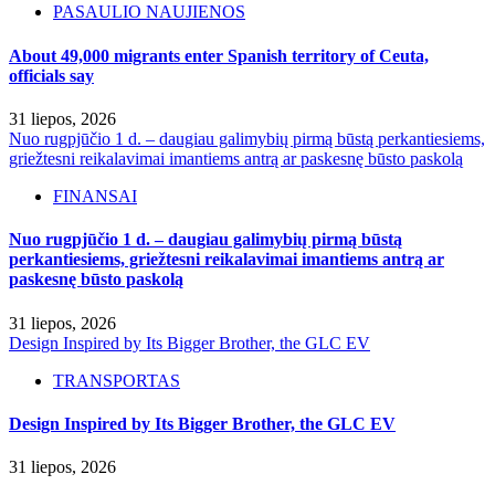
PASAULIO NAUJIENOS
About 49,000 migrants enter Spanish territory of Ceuta,
officials say
31 liepos, 2026
Nuo rugpjūčio 1 d. – daugiau galimybių pirmą būstą perkantiesiems,
griežtesni reikalavimai imantiems antrą ar paskesnę būsto paskolą
FINANSAI
Nuo rugpjūčio 1 d. – daugiau galimybių pirmą būstą
perkantiesiems, griežtesni reikalavimai imantiems antrą ar
paskesnę būsto paskolą
31 liepos, 2026
Design Inspired by Its Bigger Brother, the GLC EV
TRANSPORTAS
Design Inspired by Its Bigger Brother, the GLC EV
31 liepos, 2026