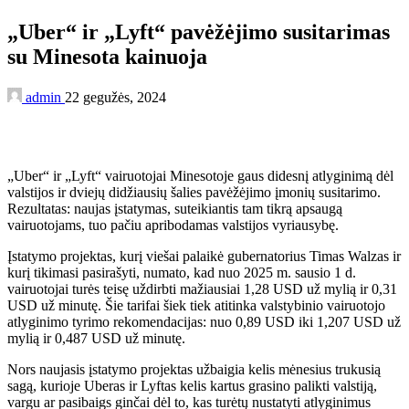
„Uber“ ir „Lyft“ pavėžėjimo susitarimas
su Minesota kainuoja
admin
22 gegužės, 2024
„Uber“ ir „Lyft“ vairuotojai Minesotoje gaus didesnį atlyginimą dėl
valstijos ir dviejų didžiausių šalies pavėžėjimo įmonių susitarimo.
Rezultatas: naujas įstatymas, suteikiantis tam tikrą apsaugą
vairuotojams, tuo pačiu apribodamas valstijos vyriausybę.
Įstatymo projektas, kurį viešai palaikė gubernatorius Timas Walzas ir
kurį tikimasi pasirašyti, numato, kad nuo 2025 m. sausio 1 d.
vairuotojai turės teisę uždirbti mažiausiai 1,28 USD už mylią ir 0,31
USD už minutę. Šie tarifai šiek tiek atitinka valstybinio vairuotojo
atlyginimo tyrimo rekomendacijas: nuo 0,89 USD iki 1,207 USD už
mylią ir 0,487 USD už minutę.
Nors naujasis įstatymo projektas užbaigia kelis mėnesius trukusią
sagą, kurioje Uberas ir Lyftas kelis kartus grasino palikti valstiją,
vargu ar pasibaigs ginčai dėl to, kas turėtų nustatyti atlyginimus