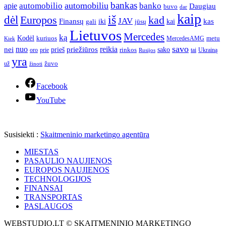
bankas
automobilio
automobiliu
banko
apie
Daugiau
buvo
dar
kaip
iš
dėl
Europos
kad
JAV
Finansų
kas
iki
kai
gali
jūsų
Lietuvos
Mercedes
ką
Kodėl
kuriuos
metu
MercedesAMG
Kiek
savo
nuo
reikia
nei
priežiūros
sako
prieš
prie
rinkos
Ukrainą
oro
Rusijos
tai
yra
žuvo
už
žinoti
Facebook
YouTube
Susisiekti :
Skaitmeninio marketingo agentūra
MIESTAS
PASAULIO NAUJIENOS
EUROPOS NAUJIENOS
TECHNOLOGIJOS
FINANSAI
TRANSPORTAS
PASLAUGOS
WEBSTUDIO.LT © SKAITMENINIO MARKETINGO