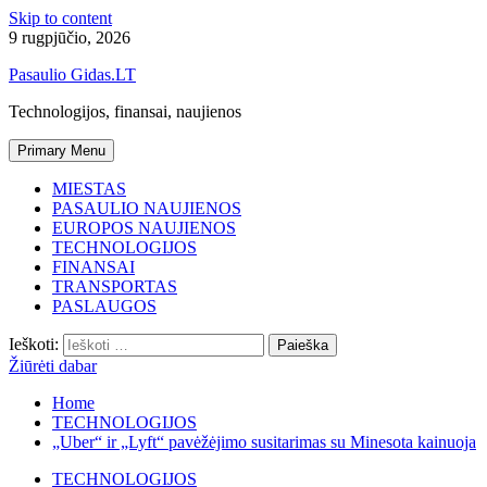
Skip to content
9 rugpjūčio, 2026
Pasaulio Gidas.LT
Technologijos, finansai, naujienos
Primary Menu
MIESTAS
PASAULIO NAUJIENOS
EUROPOS NAUJIENOS
TECHNOLOGIJOS
FINANSAI
TRANSPORTAS
PASLAUGOS
Ieškoti:
Žiūrėti dabar
Home
TECHNOLOGIJOS
„Uber“ ir „Lyft“ pavėžėjimo susitarimas su Minesota kainuoja
TECHNOLOGIJOS