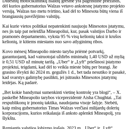
Didesnių motociklininkų išlaidų grėsmė yra pagrindinė priežastis,
dėl kurios gubernatorius Walzas vetavo ankstesnę įstatymo projekto
versiją. Walzas tuo metu tvirtino, kad dėl to Minesota būtų viena iš
brangiausių pavėžėjimo valstijų.
Kai kurie vietos politikai nepatenkinti naujuoju Minesotos įstatymu,
nes jis taip pat neleidžia Mineapoliui, kur, pasak valstijos Darbo ir
pramonės departamento, vyksta 95 % visų kelionių taksi ir krušos
kelionių, ir kitiems miestams nuo savo atlyginimų ribos.
Kovo mėnesį Mineapolio miesto taryba priėmė potvarkį,
garantuojantį, kad vairuotojai uždirbs minimalų 1,40 USD už mylią
ir 0,51 USD už minutę tarifą. „Uber“ ir „Lyft“ priešinosi įstatymo
projektui, teigdami, kad dėl to veikla mieste būtų per brangi. Jie
grasino išvykti iki 2024 m. gegužės 1 d., bet tada nesutiko ir pasakė,
kad svarstys galimybę pasilikti, jei įsitrauks Minesotos įstatymų
leidėjas. Ką padarė.
„Bet kokie bandymai sumenkinti vietinę kontrolę yra blogi“, – X.
paskelbė Mineapolio tarybos viceprezidentė Aisha Chughtai. „Tai
respublikonų ir įmonių taktika, naudojama visoje šalyje. Stebėti,
kaip mūsų gubernatorius Timas Walzas verčiasi milijardų dolerių
korporacijoms, kurios reikalauja iš anksto aplenkti Mineapolį, yra
šlykštu.
Remiantis valstijos lobizmo įrašais, 2023 m. „Uber“ ir „Lyft“