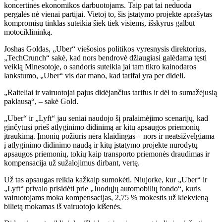
koncertinės ekonomikos darbuotojams. Taip pat tai neduoda
pergalės nė vienai partijai. Vietoj to, šis įstatymo projekte aprašytas
kompromisų tinklas suteikia šiek tiek visiems, išskyrus galbūt
motociklininką.
Joshas Goldas, „Uber“ viešosios politikos vyresnysis direktorius,
„TechCrunch“ sakė, kad nors bendrovė džiaugiasi galėdama tęsti
veiklą Minesotoje, o sandoris suteikia jai tam tikro kainodaros
lankstumo, „Uber“ vis dar mano, kad tarifai yra per dideli.
„Raiteliai ir vairuotojai pajus didėjančius tarifus ir dėl to sumažėjusią
paklausą“, – sakė Gold.
„Uber“ ir „Lyft“ jau seniai naudojo šį pralaimėjimo scenarijų, kad
ginčytųsi prieš atlyginimo didinimą ar kitų apsaugos priemonių
įtraukimą. Įmonių požiūris nėra klaidingas – nors ir neatsižvelgiama
į atlyginimo didinimo naudą ir kitų įstatymo projekte nurodytų
apsaugos priemonių, tokių kaip transporto priemonės draudimas ir
kompensacija už sužalojimus dirbant, vertę.
Už tas apsaugas reikia kažkaip sumokėti. Niujorke, kur „Uber“ ir
„Lyft“ privalo prisidėti prie „Juodųjų automobilių fondo“, kuris
vairuotojams moka kompensacijas, 2,75 % mokestis už kiekvieną
bilietą mokamas iš vairuotojo kišenės.