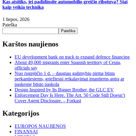
Kas atsitiks, jei padidinsite automobilio greičio ribotuvą? Štai
kaip veikia technika
1 liepos, 2026
Paieška
Paieška
Karštos naujienos
EU development bank on track to expand defence financing
About 49,000 migrants enter Spanish territory of Ceuta,
officials say
Nuo rugpjūčio 1 d. – daugiau galimybių pirmą būstą
perkantiesiems, griežtesni reikalavimai imantiems antrą ar
paskesnę būsto paskolą
Design Inspired by Its Bigger Brother, the GLC EV
Enforcement Day Is Here. The Art. 50 Code Still Doesn’t
Cover Agent Disclosure. – Forkast
Kategorijos
EUROPOS NAUJIENOS
FINANSAI