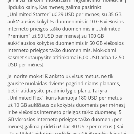
lipduko kainą. Kas mėnesį galima pasirinkti
„Unlimited Starter“ už 29 USD per mėnesį su 35 GB
aukščiausios kokybės duomenimis ir 10 GB viešosios
interneto prieigos taško duomenimis ir „Unlimited
Premium“ už 50 USD per mėnesį su 100 GB
aukščiausios kokybės duomenimis ir 50 GB viešosios
interneto prieigos taško duomenimis. Mokėdami
kasmet sutaupysite atitinkamai 6,00 USD arba 12,50
USD per mėnesį.
Jei norite mokėti iš anksto už visus metus, ne tik
gausite nuolaidas dviems pagrindiniams planams,
bet ir atidarysite pradinio lygio planą. Tai yra
„Unlimited Flex“, kuris kainuoja 180 USD per metus
už 10 GB aukščiausios kokybės duomenis per mėnesį
ir be viešosios interneto prieigos taško duomenų. 5
GB viešosios interneto prieigos taško duomenų per
mėnesį galima pridėti už dar 30 USD per metus.) Kai
„TrustPilot“ vidutinis rodiklis yra 4,6 iš penkių, klientai