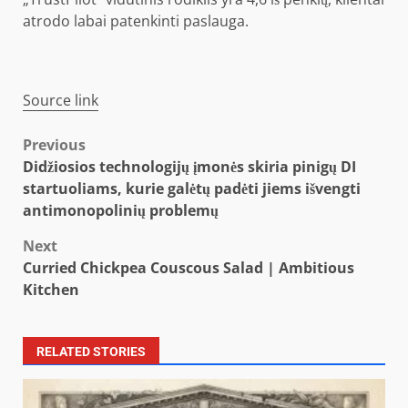
atrodo labai patenkinti paslauga.
Source link
Post
Previous
Didžiosios technologijų įmonės skiria pinigų DI
navigation
startuoliams, kurie galėtų padėti jiems išvengti
antimonopolinių problemų
Next
Curried Chickpea Couscous Salad | Ambitious
Kitchen
RELATED STORIES