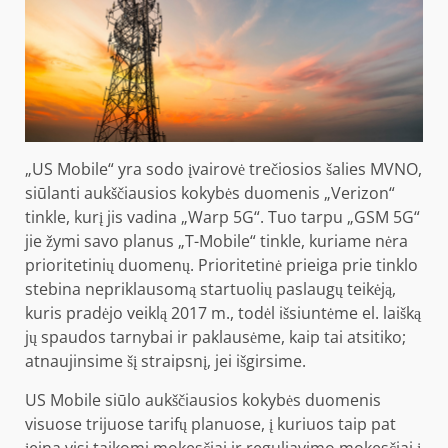
„US Mobile“ yra sodo įvairovė trečiosios šalies MVNO,
siūlanti aukščiausios kokybės duomenis „Verizon“
tinkle, kurį jis vadina „Warp 5G“. Tuo tarpu „GSM 5G“
jie žymi savo planus „T-Mobile“ tinkle, kuriame nėra
prioritetinių duomenų. Prioritetinė prieiga prie tinklo
stebina nepriklausomą startuolių paslaugų teikėją,
kuris pradėjo veiklą 2017 m., todėl išsiuntėme el. laišką
jų spaudos tarnybai ir paklausėme, kaip tai atsitiko;
atnaujinsime šį straipsnį, jei išgirsime.
US Mobile siūlo aukščiausios kokybės duomenis
visuose trijuose tarifų planuose, į kuriuos taip pat
įeina visi taikomi mokesčiai ir reguliavimo mokesčiai į