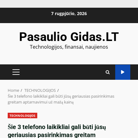
Skip
7 rugpjūčio, 2026
to
content
Pasaulio Gidas.LT
Technologijos, finansai, naujienos
PRIMARY
MENU
Home
TECHNOLOGIJOS
Šie 3 telefono laikikliai gali būti jūsų geriausias pasirinkimas
greitam aptarnavimui už mažą kainą
TECHNOLOGIJOS
Šie 3 telefono laikikliai gali būti jūsų
geriausias pasirinkimas greitam