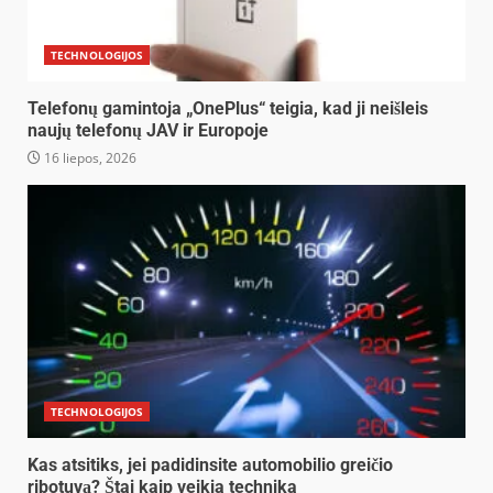
TECHNOLOGIJOS
Telefonų gamintoja „OnePlus“ teigia, kad ji neišleis
naujų telefonų JAV ir Europoje
16 liepos, 2026
TECHNOLOGIJOS
Kas atsitiks, jei padidinsite automobilio greičio
ribotuvą? Štai kaip veikia technika