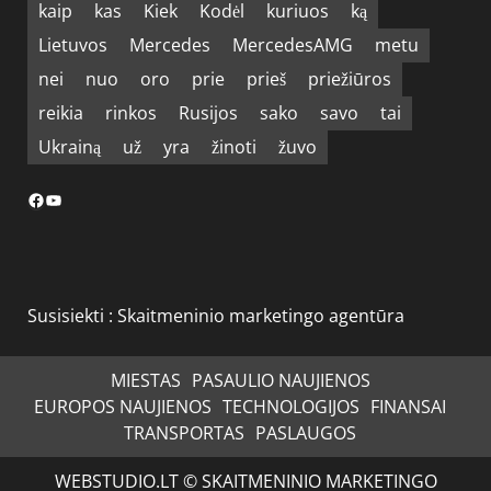
kaip
kas
Kiek
Kodėl
kuriuos
ką
Lietuvos
Mercedes
MercedesAMG
metu
nei
nuo
oro
prie
prieš
priežiūros
reikia
rinkos
Rusijos
sako
savo
tai
Ukrainą
už
yra
žinoti
žuvo
Facebook
YouTube
Susisiekti :
Skaitmeninio marketingo agentūra
MIESTAS
PASAULIO NAUJIENOS
EUROPOS NAUJIENOS
TECHNOLOGIJOS
FINANSAI
TRANSPORTAS
PASLAUGOS
WEBSTUDIO.LT © SKAITMENINIO MARKETINGO