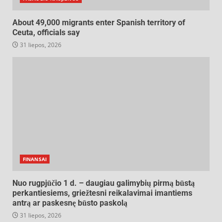
About 49,000 migrants enter Spanish territory of
Ceuta, officials say
31 liepos, 2026
FINANSAI
Nuo rugpjūčio 1 d. – daugiau galimybių pirmą būstą
perkantiesiems, griežtesni reikalavimai imantiems
antrą ar paskesnę būsto paskolą
31 liepos, 2026