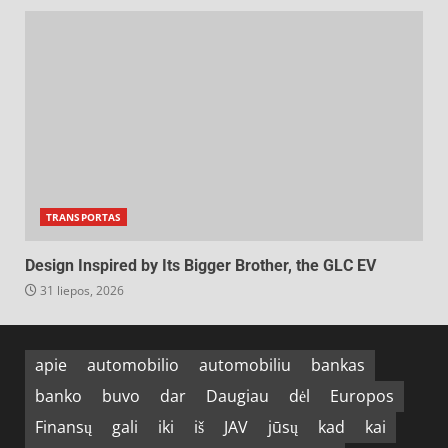
TRANSPORTAS
Design Inspired by Its Bigger Brother, the GLC EV
31 liepos, 2026
apie
automobilio
automobiliu
bankas
banko
buvo
dar
Daugiau
dėl
Europos
Finansų
gali
iki
iš
JAV
jūsų
kad
kai