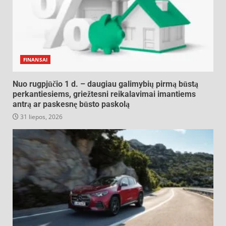
FINANSAI
Nuo rugpjūčio 1 d. – daugiau galimybių pirmą būstą
perkantiesiems, griežtesni reikalavimai imantiems
antrą ar paskesnę būsto paskolą
31 liepos, 2026