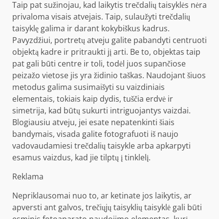
Taip pat sužinojau, kad laikytis trečdalių taisyklės nėra
privaloma visais atvejais. Taip, sulaužyti trečdalių
taisyklę galima ir darant kokybiškus kadrus.
Pavyzdžiui, portretų atveju galite pabandyti centruoti
objektą kadre ir pritraukti jį arti. Be to, objektas taip
pat gali būti centre ir toli, todėl juos supančiose
peizažo vietose jis yra židinio taškas. Naudojant šiuos
metodus galima susimaišyti su vaizdiniais
elementais, tokiais kaip dydis, tuščia erdvė ir
simetrija, kad būtų sukurti intriguojantys vaizdai.
Blogiausiu atveju, jei esate nepatenkinti šiais
bandymais, visada galite fotografuoti iš naujo
vadovaudamiesi trečdalių taisykle arba apkarpyti
esamus vaizdus, ​​kad jie tilptų į tinklelį.
Reklama
Nepriklausomai nuo to, ar ketinate jos laikytis, ar
apversti ant galvos, trečiųjų taisyklių taisyklė gali būti
esminis fotoaparato naudojimo elementas, kurį