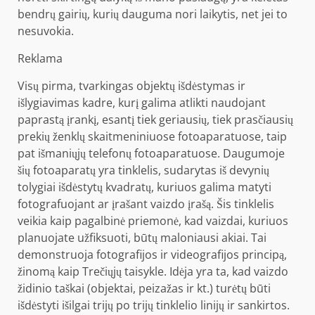
bendrų gairių, kurių dauguma nori laikytis, net jei to
nesuvokia.
Reklama
Visų pirma, tvarkingas objektų išdėstymas ir
išlygiavimas kadre, kurį galima atlikti naudojant
paprastą įrankį, esantį tiek geriausių, tiek prasčiausių
prekių ženklų skaitmeniniuose fotoaparatuose, taip
pat išmaniųjų telefonų fotoaparatuose. Daugumoje
šių fotoaparatų yra tinklelis, sudarytas iš devynių
tolygiai išdėstytų kvadratų, kuriuos galima matyti
fotografuojant ar įrašant vaizdo įrašą. Šis tinklelis
veikia kaip pagalbinė priemonė, kad vaizdai, kuriuos
planuojate užfiksuoti, būtų maloniausi akiai. Tai
demonstruoja fotografijos ir videografijos principą,
žinomą kaip Trečiųjų taisykle. Idėja yra ta, kad vaizdo
židinio taškai (objektai, peizažas ir kt.) turėtų būti
išdėstyti išilgai trijų po trijų tinklelio linijų ir sankirtos.