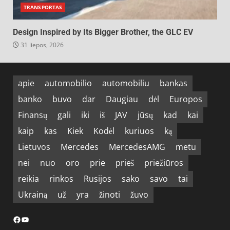
TRANSPORTAS
Design Inspired by Its Bigger Brother, the GLC EV
31 liepos, 2026
apie
automobilio
automobiliu
bankas
banko
buvo
dar
Daugiau
dėl
Europos
Finansų
gali
iki
iš
JAV
jūsų
kad
kai
kaip
kas
Kiek
Kodėl
kuriuos
ką
Lietuvos
Mercedes
MercedesAMG
metu
nei
nuo
oro
prie
prieš
priežiūros
reikia
rinkos
Rusijos
sako
savo
tai
Ukrainą
už
yra
žinoti
žuvo
Facebook
YouTube