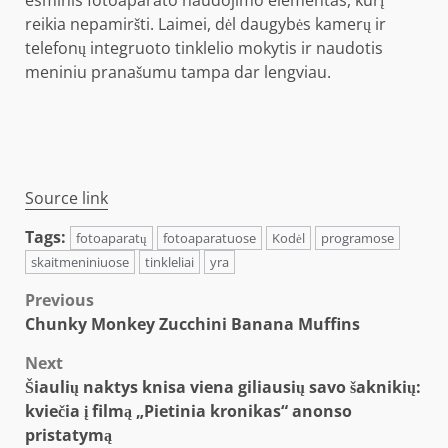
reikia nepamiršti. Laimei, dėl daugybės kamerų ir
telefonų integruoto tinklelio mokytis ir naudotis
meniniu pranašumu tampa dar lengviau.
Source link
Tags:
fotoaparatų
fotoaparatuose
Kodėl
programose
skaitmeniniuose
tinkleliai
yra
Post
Previous
Chunky Monkey Zucchini Banana Muffins
navigation
Next
Šiaulių naktys knisa viena giliausių savo šaknikių:
kviečia į filmą „Pietinia kronikas“ anonso
pristatymą