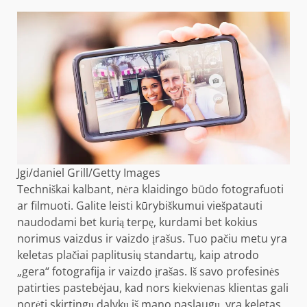
Jgi/daniel Grill/Getty Images
Techniškai kalbant, nėra klaidingo būdo fotografuoti
ar filmuoti. Galite leisti kūrybiškumui viešpatauti
naudodami bet kurią terpę, kurdami bet kokius
norimus vaizdus ir vaizdo įrašus. Tuo pačiu metu yra
keletas plačiai paplitusių standartų, kaip atrodo
„gera“ fotografija ir vaizdo įrašas. Iš savo profesinės
patirties pastebėjau, kad nors kiekvienas klientas gali
norėti skirtingų dalykų iš mano paslaugų, yra keletas