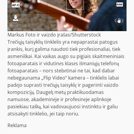
Markus Foto ir vaizdo įrašas/Shutterstock
Trečiųjų taisyklių tinklelis yra nepaprastai patogus
įrankis, kurį galima naudoti tiek profesionaliai, tiek
asmeniškai. Kai vaikas augo su pigiais skaitmeniniais
fotoaparatais ir vidutinės klasės išmaniųjų telefonų
fotoaparatais – nors stebėtinai ne tai, kad dabar
nebegaunama „Flip Video“ kamera – tinklelis labai
padėjo suprasti trečiųjų taisyklę ir pagerinti vaizdo
kompoziciją. Daugelį metų praktikuodamas
namuose, akademinėje ir profesinėje aplinkoje
pasiekiau tašką, kai vadovaujuosi instinktu ir galiu
atsisakyti tinklelio, jei taip noriu.
Reklama