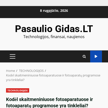
Skip
8 rugpjūčio, 2026
to
content
Pasaulio Gidas.LT
Technologijos, finansai, naujienos
PRIMARY
MENU
Home
TECHNOLOGIJOS
Kodėl skaitmeniniuose fotoaparatuose ir fotoaparatų programose
yra tinkleliai?
TECHNOLOGIJOS
Kodėl skaitmeniniuose fotoaparatuose ir
fotoaparatų programose yra tinkleliai?