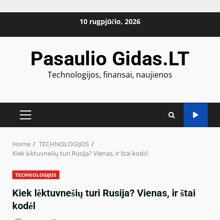
Skip
10 rugpjūčio, 2026
to
content
Pasaulio Gidas.LT
Technologijos, finansai, naujienos
PRIMARY
MENU
Home
TECHNOLOGIJOS
Kiek lėktuvnešių turi Rusija? Vienas, ir štai kodėl
TECHNOLOGIJOS
Kiek lėktuvnešių turi Rusija? Vienas, ir štai
kodėl