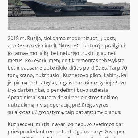
2018 m. Rusija, siekdama modernizuoti, į uostą
atvežė savo vienintelį lėktuvnešį. Tai turėjo prailginti
jo tarnavimo laiką, bet neturėjo trukti ilgiau nei
metus. Po šešerių metų ne tik remontas tebevyksta,
bet ir sausame doke iškilo kliūtis po kliūties. Tarp 70
tonų krano, nukritusio į Kuznecovo pilotų kabiną, kai
jis pirmą kartą atvyko, ir gaisro mašinų skyriuje žuvo
trys darbininkai, o per dešimt buvo sužeista.
Apgadinimai sausam dokui per elektros tiekimo
nutraukimą ir visą operaciją prižiūrėjęs vyras,
sulaikytas už grobstymą, taip pat atstūmė planus.
Kuznecovui mirtis ir avarijos nebuvo svetimos dar
prieš pradedant remontuoti. Įgulos narys žuvo per