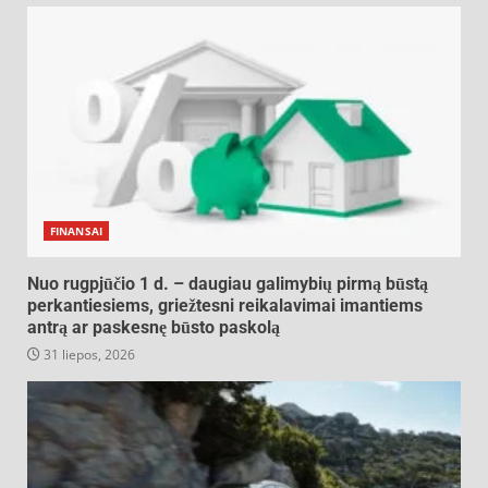
FINANSAI
Nuo rugpjūčio 1 d. – daugiau galimybių pirmą būstą
perkantiesiems, griežtesni reikalavimai imantiems
antrą ar paskesnę būsto paskolą
31 liepos, 2026