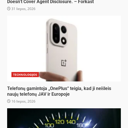
Doesn’t Cover Agent Disclosure. – Forkast
31 liepos, 2026
TECHNOLOGIJOS
Telefonų gamintoja „OnePlus“ teigia, kad ji neišleis
naujų telefonų JAV ir Europoje
16 liepos, 2026