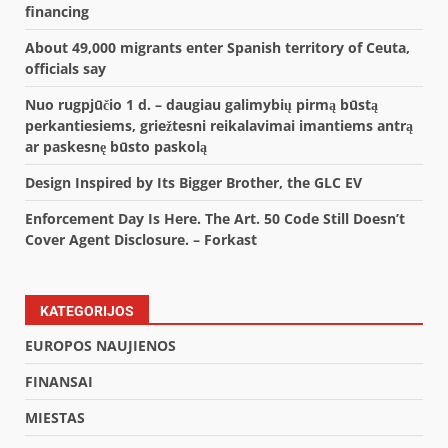
financing
About 49,000 migrants enter Spanish territory of Ceuta,
officials say
Nuo rugpjūčio 1 d. – daugiau galimybių pirmą būstą
perkantiesiems, griežtesni reikalavimai imantiems antrą
ar paskesnę būsto paskolą
Design Inspired by Its Bigger Brother, the GLC EV
Enforcement Day Is Here. The Art. 50 Code Still Doesn’t
Cover Agent Disclosure. – Forkast
KATEGORIJOS
EUROPOS NAUJIENOS
FINANSAI
MIESTAS