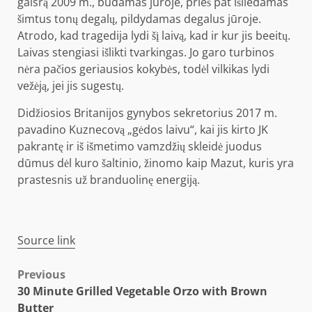
gaisrą 2009 m., būdamas jūroje, prieš pat išliedamas
šimtus tonų degalų, pildydamas degalus jūroje.
Atrodo, kad tragedija lydi šį laivą, kad ir kur jis beeitų.
Laivas stengiasi išlikti tvarkingas. Jo garo turbinos
nėra pačios geriausios kokybės, todėl vilkikas lydi
vežėją, jei jis sugestų.
Didžiosios Britanijos gynybos sekretorius 2017 m.
pavadino Kuznecovą „gėdos laivu“, kai jis kirto JK
pakrantę ir iš išmetimo vamzdžių skleidė juodus
dūmus dėl kuro šaltinio, žinomo kaip Mazut, kuris yra
prastesnis už branduolinę energiją.
Source link
Post
Previous
30 Minute Grilled Vegetable Orzo with Brown
navigation
Butter