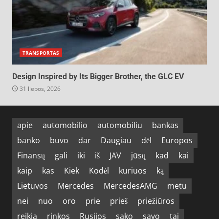
TRANSPORTAS
Design Inspired by Its Bigger Brother, the GLC EV
31 liepos, 2026
apie
automobilio
automobiliu
bankas
banko
buvo
dar
Daugiau
dėl
Europos
Finansų
gali
iki
iš
JAV
jūsų
kad
kai
kaip
kas
Kiek
Kodėl
kuriuos
ką
Lietuvos
Mercedes
MercedesAMG
metu
nei
nuo
oro
prie
prieš
priežiūros
reikia
rinkos
Rusijos
sako
savo
tai