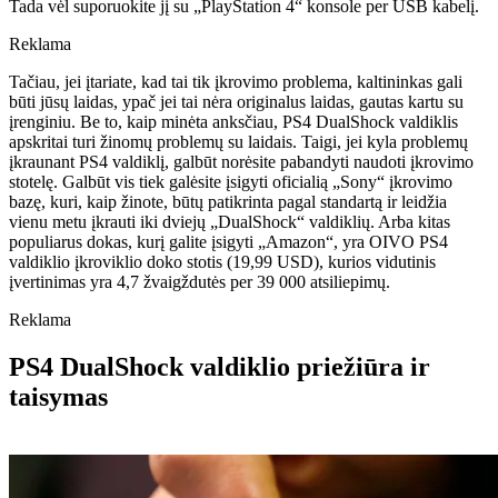
Tada vėl suporuokite jį su „PlayStation 4“ konsole per USB kabelį.
Reklama
Tačiau, jei įtariate, kad tai tik įkrovimo problema, kaltininkas gali
būti jūsų laidas, ypač jei tai nėra originalus laidas, gautas kartu su
įrenginiu. Be to, kaip minėta anksčiau, PS4 DualShock valdiklis
apskritai turi žinomų problemų su laidais. Taigi, jei kyla problemų
įkraunant PS4 valdiklį, galbūt norėsite pabandyti naudoti įkrovimo
stotelę. Galbūt vis tiek galėsite įsigyti oficialią „Sony“ įkrovimo
bazę, kuri, kaip žinote, būtų patikrinta pagal standartą ir leidžia
vienu metu įkrauti iki dviejų „DualShock“ valdiklių. Arba kitas
populiarus dokas, kurį galite įsigyti „Amazon“, yra OIVO PS4
valdiklio įkroviklio doko stotis (19,99 USD), kurios vidutinis
įvertinimas yra 4,7 žvaigždutės per 39 000 atsiliepimų.
Reklama
PS4 DualShock valdiklio priežiūra ir
taisymas