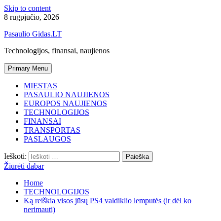
Skip to content
8 rugpjūčio, 2026
Pasaulio Gidas.LT
Technologijos, finansai, naujienos
Primary Menu
MIESTAS
PASAULIO NAUJIENOS
EUROPOS NAUJIENOS
TECHNOLOGIJOS
FINANSAI
TRANSPORTAS
PASLAUGOS
Ieškoti:
Žiūrėti dabar
Home
TECHNOLOGIJOS
Ką reiškia visos jūsų PS4 valdiklio lemputės (ir dėl ko
nerimauti)