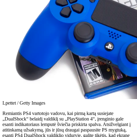
Lpettet / Getty Images
Remiantis PS4 vartotojo vadovu, kai pirmą kartą susiejate
„DualShock“ belaidį valdiklį su „PlayStation 4“, įrenginio gale
esanti indikatoriaus lemputė šviečia priskirta spalva. Atsižvelgiant į
atitinkamą užsakymą, jūs ir jūsų draugai paspausite PS mygtuką,
esantį PS4 DualShock valdiklio viduryje, galite tikėtis, kad ekrane