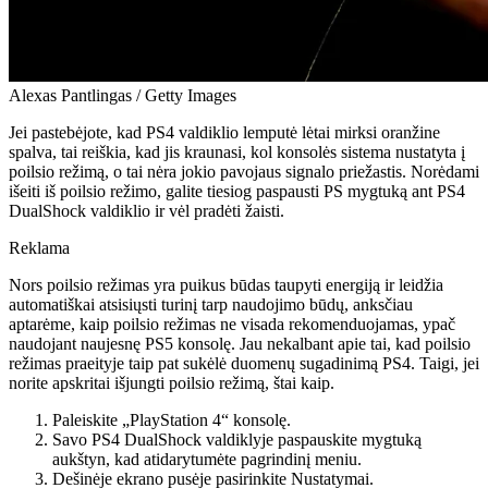
Alexas Pantlingas / Getty Images
Jei pastebėjote, kad PS4 valdiklio lemputė lėtai mirksi oranžine
spalva, tai reiškia, kad jis kraunasi, kol konsolės sistema nustatyta į
poilsio režimą, o tai nėra jokio pavojaus signalo priežastis. Norėdami
išeiti iš poilsio režimo, galite tiesiog paspausti PS mygtuką ant PS4
DualShock valdiklio ir vėl pradėti žaisti.
Reklama
Nors poilsio režimas yra puikus būdas taupyti energiją ir leidžia
automatiškai atsisiųsti turinį tarp naudojimo būdų, anksčiau
aptarėme, kaip poilsio režimas ne visada rekomenduojamas, ypač
naudojant naujesnę PS5 konsolę. Jau nekalbant apie tai, kad poilsio
režimas praeityje taip pat sukėlė duomenų sugadinimą PS4. Taigi, jei
norite apskritai išjungti poilsio režimą, štai kaip.
Paleiskite „PlayStation 4“ konsolę.
Savo PS4 DualShock valdiklyje paspauskite mygtuką
aukštyn, kad atidarytumėte pagrindinį meniu.
Dešinėje ekrano pusėje pasirinkite Nustatymai.