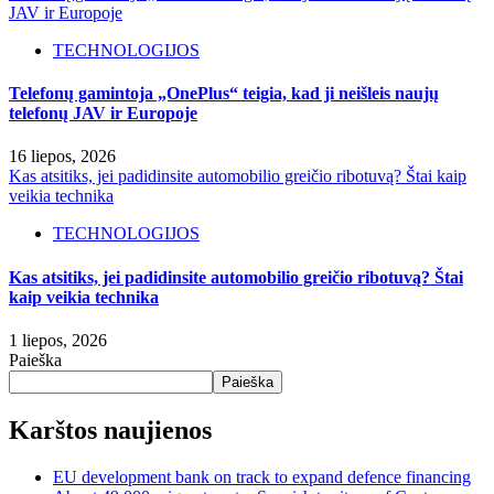
JAV ir Europoje
TECHNOLOGIJOS
Telefonų gamintoja „OnePlus“ teigia, kad ji neišleis naujų
telefonų JAV ir Europoje
16 liepos, 2026
Kas atsitiks, jei padidinsite automobilio greičio ribotuvą? Štai kaip
veikia technika
TECHNOLOGIJOS
Kas atsitiks, jei padidinsite automobilio greičio ribotuvą? Štai
kaip veikia technika
1 liepos, 2026
Paieška
Paieška
Karštos naujienos
EU development bank on track to expand defence financing