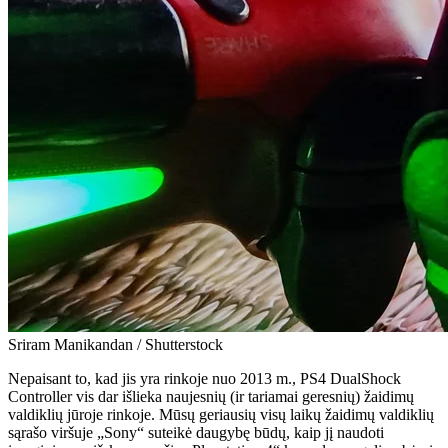
Sriram Manikandan / Shutterstock
Nepaisant to, kad jis yra rinkoje nuo 2013 m., PS4 DualShock
Controller vis dar išlieka naujesnių (ir tariamai geresnių) žaidimų
valdiklių jūroje rinkoje. Mūsų geriausių visų laikų žaidimų valdiklių
sąrašo viršuje „Sony“ suteikė daugybę būdų, kaip jį naudoti