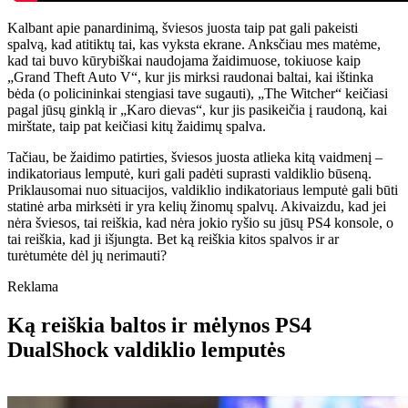
Kalbant apie panardinimą, šviesos juosta taip pat gali pakeisti
spalvą, kad atitiktų tai, kas vyksta ekrane. Anksčiau mes matėme,
kad tai buvo kūrybiškai naudojama žaidimuose, tokiuose kaip
„Grand Theft Auto V“, kur jis mirksi raudonai baltai, kai ištinka
bėda (o policininkai stengiasi tave sugauti), „The Witcher“ keičiasi
pagal jūsų ginklą ir „Karo dievas“, kur jis pasikeičia į raudoną, kai
mirštate, taip pat keičiasi kitų žaidimų spalva.
Tačiau, be žaidimo patirties, šviesos juosta atlieka kitą vaidmenį –
indikatoriaus lemputė, kuri gali padėti suprasti valdiklio būseną.
Priklausomai nuo situacijos, valdiklio indikatoriaus lemputė gali būti
statinė arba mirksėti ir yra kelių žinomų spalvų. Akivaizdu, kad jei
nėra šviesos, tai reiškia, kad nėra jokio ryšio su jūsų PS4 konsole, o
tai reiškia, kad ji išjungta. Bet ką reiškia kitos spalvos ir ar
turėtumėte dėl jų nerimauti?
Reklama
Ką reiškia baltos ir mėlynos PS4
DualShock valdiklio lemputės