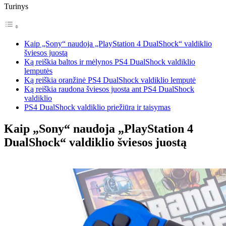
Turinys
Kaip „Sony“ naudoja „PlayStation 4 DualShock“ valdiklio
šviesos juostą
Ką reiškia baltos ir mėlynos PS4 DualShock valdiklio
lemputės
Ką reiškia oranžinė PS4 DualShock valdiklio lemputė
Ką reiškia raudona šviesos juosta ant PS4 DualShock
valdiklio
PS4 DualShock valdiklio priežiūra ir taisymas
Kaip „Sony“ naudoja „PlayStation 4
DualShock“ valdiklio šviesos juostą