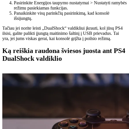
Pasirinkite Energijos taupymo nustatymai > Nustatyti ramybės
režimu pasiekiamas funkcijas.
Panaikinkite visų parinkčių pasirinkimą, kad konsolė
išsijungtų.
Tačiau jei norite leisti „DualShock“ valdikliui įkrauti, kol jūsų PS4
ilsisi, galite palikti įjungtą maitinimo šaltinį į USB prievadus. Tai
yra, jei jums viskas gerai, kai konsolė grįžta į poilsio režimą.
Ką reiškia raudona šviesos juosta ant PS4
DualShock valdiklio