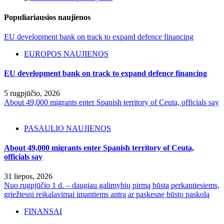
Populiariausios naujienos
EU development bank on track to expand defence financing
EUROPOS NAUJIENOS
EU development bank on track to expand defence financing
5 rugpjūčio, 2026
About 49,000 migrants enter Spanish territory of Ceuta, officials say
PASAULIO NAUJIENOS
About 49,000 migrants enter Spanish territory of Ceuta,
officials say
31 liepos, 2026
Nuo rugpjūčio 1 d. – daugiau galimybių pirmą būstą perkantiesiems,
griežtesni reikalavimai imantiems antrą ar paskesnę būsto paskolą
FINANSAI