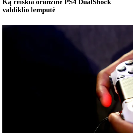
Ką reiškia oranžinė PS4 DualShock
valdiklio lemputė