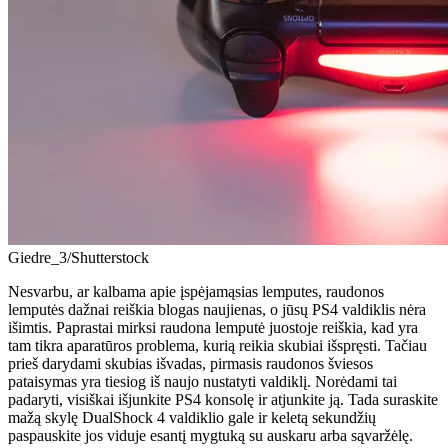
Giedre_3/Shutterstock
Nesvarbu, ar kalbama apie įspėjamąsias lemputes, raudonos
lemputės dažnai reiškia blogas naujienas, o jūsų PS4 valdiklis nėra
išimtis. Paprastai mirksi raudona lemputė juostoje reiškia, kad yra
tam tikra aparatūros problema, kurią reikia skubiai išspręsti. Tačiau
prieš darydami skubias išvadas, pirmasis raudonos šviesos
pataisymas yra tiesiog iš naujo nustatyti valdiklį. Norėdami tai
padaryti, visiškai išjunkite PS4 konsolę ir atjunkite ją. Tada suraskite
mažą skylę DualShock 4 valdiklio gale ir keletą sekundžių
paspauskite jos viduje esantį mygtuką su auskaru arba sąvaržėlę.