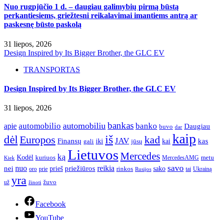
Nuo rugpjūčio 1 d. – daugiau galimybių pirmą būstą
perkantiesiems, griežtesni reikalavimai imantiems antrą ar
paskesnę būsto paskolą
31 liepos, 2026
Design Inspired by Its Bigger Brother, the GLC EV
TRANSPORTAS
Design Inspired by Its Bigger Brother, the GLC EV
31 liepos, 2026
bankas
automobilio
automobiliu
banko
apie
Daugiau
buvo
dar
kaip
iš
dėl
Europos
kad
JAV
Finansų
kas
iki
kai
gali
jūsų
Lietuvos
Mercedes
ką
Kodėl
kuriuos
metu
MercedesAMG
Kiek
savo
nuo
reikia
nei
priežiūros
sako
prieš
prie
rinkos
Ukrainą
oro
Rusijos
tai
yra
žuvo
už
žinoti
Facebook
YouTube