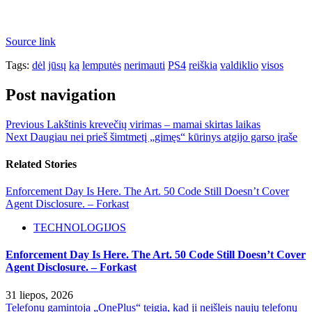
Source link
Tags:
dėl
jūsų
ką
lemputės
nerimauti
PS4
reiškia
valdiklio
visos
Post navigation
Previous
Lakštinis krevečių virimas – mamai skirtas laikas
Next
Daugiau nei prieš šimtmetį „gimęs“ kūrinys atgijo garso įraše
Related Stories
Enforcement Day Is Here. The Art. 50 Code Still Doesn’t Cover
Agent Disclosure. – Forkast
TECHNOLOGIJOS
Enforcement Day Is Here. The Art. 50 Code Still Doesn’t Cover
Agent Disclosure. – Forkast
31 liepos, 2026
Telefonų gamintoja „OnePlus“ teigia, kad ji neišleis naujų telefonų