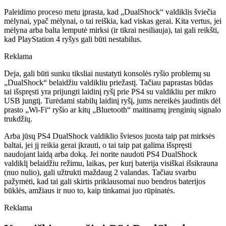
Paleidimo proceso metu įprasta, kad „DualShock“ valdiklis šviečia
mėlynai, ypač mėlynai, o tai reiškia, kad viskas gerai. Kita vertus, jei
mėlyna arba balta lemputė mirksi (ir tikrai nesiliauja), tai gali reikšti,
kad PlayStation 4 ryšys gali būti nestabilus.
Reklama
Deja, gali būti sunku tiksliai nustatyti konsolės ryšio problemų su
„DualShock“ belaidžiu valdikliu priežastį. Tačiau paprastas būdas
tai išspręsti yra prijungti laidinį ryšį prie PS4 su valdikliu per mikro
USB jungtį. Turėdami stabilų laidinį ryšį, jums nereikės jaudintis dėl
prasto „Wi-Fi“ ryšio ar kitų „Bluetooth“ maitinamų įrenginių signalo
trukdžių.
Arba jūsų PS4 DualShock valdiklio šviesos juosta taip pat mirksės
baltai, jei jį reikia gerai įkrauti, o tai taip pat galima išspręsti
naudojant laidą arba doką. Jei norite naudoti PS4 DualShock
valdiklį belaidžiu režimu, laikas, per kurį baterija visiškai išsikrauna
(nuo nulio), gali užtrukti maždaug 2 valandas. Tačiau svarbu
pažymėti, kad tai gali skirtis priklausomai nuo bendros baterijos
būklės, amžiaus ir nuo to, kaip tinkamai juo rūpinatės.
Reklama