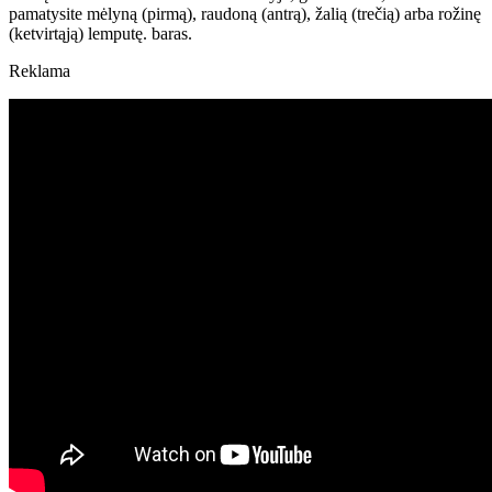
pamatysite mėlyną (pirmą), raudoną (antrą), žalią (trečią) arba rožinę
(ketvirtąją) lemputę. baras.
Reklama