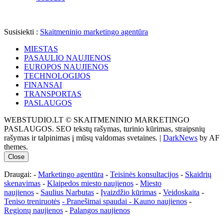
Susisiekti :
Skaitmeninio marketingo agentūra
MIESTAS
PASAULIO NAUJIENOS
EUROPOS NAUJIENOS
TECHNOLOGIJOS
FINANSAI
TRANSPORTAS
PASLAUGOS
WEBSTUDIO.LT © SKAITMENINIO MARKETINGO
PASLAUGOS. SEO tekstų rašymas, turinio kūrimas, straipsnių
rašymas ir talpinimas į mūsų valdomas svetaines.
|
DarkNews
by AF
themes.
Close
Draugai: -
Marketingo agentūra
-
Teisinės konsultacijos
-
Skaidrių
skenavimas
-
Klaipedos miesto naujienos
-
Miesto
naujienos
-
Saulius Narbutas
-
Įvaizdžio kūrimas
-
Veidoskaita
-
Teniso treniruotės
- Pranešimai spaudai -
Kauno naujienos
-
Regionų naujienos
-
Palangos naujienos