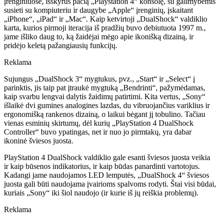
įrenginiuose, išskyrus pačią „Playstation 4“ konsolę, su galimybėmis
susieti su kompiuteriu ir daugybe „Apple“ įrenginių, įskaitant
„iPhone“, „iPad“ ir „Mac“. Kaip ketvirtoji „DualShock“ valdiklio
karta, kurios pirmoji iteracija iš pradžių buvo debiutuota 1997 m.,
jame išliko daug to, ką žaidėjai mėgo apie ikonišką dizainą, ir
pridėjo keletą pažangiausių funkcijų.
Reklama
Sujungus „DualShock 3“ mygtukus, pvz., „Start“ ir „Select“ į
parinktis, jis taip pat įtraukė mygtuką „Bendrinti“, pažymėdamas,
kaip svarbu lengvai dalytis žaidimų patirtimi. Kita vertus, „Sony“
išlaikė dvi gumines analogines lazdas, du vibruojančius variklius ir
ergonomišką rankenos dizainą, o laikui bėgant jį tobulino. Tačiau
vienas esminių skirtumų, dėl kurių „PlayStation 4 DualShock
Controller“ buvo ypatingas, net ir nuo jo pirmtakų, yra dabar
ikoninė šviesos juosta.
PlayStation 4 DualShock valdiklio gale esanti šviesos juosta veikia
ir kaip būsenos indikatorius, ir kaip būdas panardinti vartotojus.
Kadangi jame naudojamos LED lemputės, „DualShock 4“ šviesos
juosta gali būti naudojama įvairioms spalvoms rodyti. Štai visi būdai,
kuriais „Sony“ iki šiol naudojo (ir kurie iš jų reiškia problemų).
Reklama