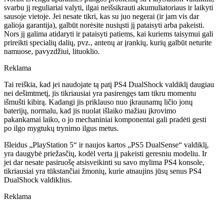
svarbu jį reguliariai valyti, ilgai neišsikrauti akumuliatoriaus ir laikyti
sausoje vietoje. Jei nesate tikri, kas su juo negerai (ir jam vis dar
galioja garantija), galbūt norėsite nusiųsti jį pataisyti arba pakeisti.
Nors jį galima atidaryti ir pataisyti patiems, kai kuriems taisymui gali
prireikti specialių dalių, pvz., antenų ar įrankių, kurių galbūt neturite
namuose, pavyzdžiui, lituoklio.
Reklama
Tai reiškia, kad jei naudojate tą patį PS4 DualShock valdiklį daugiau
nei dešimtmetį, jis tikriausiai yra pasirengęs tam tikru momentu
išmušti kibirą. Kadangi jis priklauso nuo įkraunamų ličio jonų
baterijų, normalu, kad jis nuolat išlaiko mažiau įkrovimo
pakankamai laiko, o jo mechaniniai komponentai gali pradėti gesti
po ilgo mygtukų trynimo ilgus metus.
Išleidus „PlayStation 5“ ir naujos kartos „PS5 DualSense“ valdiklį,
yra daugybė priežasčių, kodėl verta jį pakeisti geresniu modeliu. Ir
jei dar nesate pasiruošę atsisveikinti su savo mylima PS4 konsole,
tikriausiai yra tūkstančiai žmonių, kurie atnaujins jūsų senus PS4
DualShock valdiklius.
Reklama