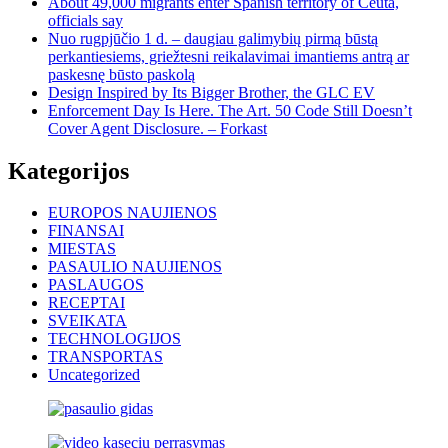
About 49,000 migrants enter Spanish territory of Ceuta,
officials say
Nuo rugpjūčio 1 d. – daugiau galimybių pirmą būstą
perkantiesiems, griežtesni reikalavimai imantiems antrą ar
paskesnę būsto paskolą
Design Inspired by Its Bigger Brother, the GLC EV
Enforcement Day Is Here. The Art. 50 Code Still Doesn’t
Cover Agent Disclosure. – Forkast
Kategorijos
EUROPOS NAUJIENOS
FINANSAI
MIESTAS
PASAULIO NAUJIENOS
PASLAUGOS
RECEPTAI
SVEIKATA
TECHNOLOGIJOS
TRANSPORTAS
Uncategorized