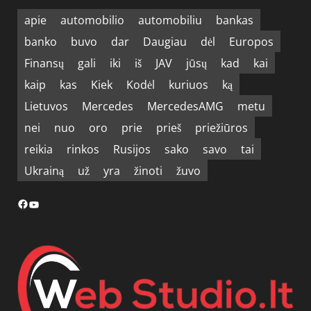
apie
automobilio
automobiliu
bankas
banko
buvo
dar
Daugiau
dėl
Europos
Finansų
gali
iki
iš
JAV
jūsų
kad
kai
kaip
kas
Kiek
Kodėl
kuriuos
ką
Lietuvos
Mercedes
MercedesAMG
metu
nei
nuo
oro
prie
prieš
priežiūros
reikia
rinkos
Rusijos
sako
savo
tai
Ukrainą
už
yra
žinoti
žuvo
Facebook
YouTube