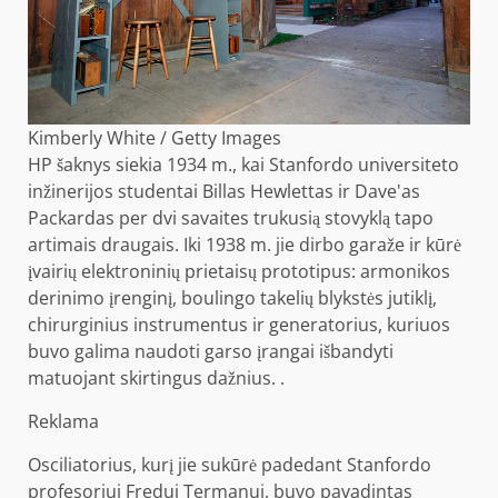
Kimberly White / Getty Images
HP šaknys siekia 1934 m., kai Stanfordo universiteto
inžinerijos studentai Billas Hewlettas ir Dave'as
Packardas per dvi savaites trukusią stovyklą tapo
artimais draugais. Iki 1938 m. jie dirbo garaže ir kūrė
įvairių elektroninių prietaisų prototipus: armonikos
derinimo įrenginį, boulingo takelių blykstės jutiklį,
chirurginius instrumentus ir generatorius, kuriuos
buvo galima naudoti garso įrangai išbandyti
matuojant skirtingus dažnius. .
Reklama
Osciliatorius, kurį jie sukūrė padedant Stanfordo
profesoriui Fredui Termanui, buvo pavadintas