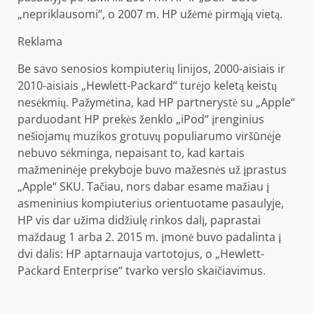
„nepriklausomi“, o 2007 m. HP užėmė pirmąją vietą.
Reklama
Be savo senosios kompiuterių linijos, 2000-aisiais ir
2010-aisiais „Hewlett-Packard“ turėjo keletą keistų
nesėkmių. Pažymėtina, kad HP partnerystė su „Apple“
parduodant HP prekės ženklo „iPod“ įrenginius
nešiojamų muzikos grotuvų populiarumo viršūnėje
nebuvo sėkminga, nepaisant to, kad kartais
mažmeninėje prekyboje buvo mažesnės už įprastus
„Apple“ SKU. Tačiau, nors dabar esame mažiau į
asmeninius kompiuterius orientuotame pasaulyje,
HP vis dar užima didžiulę rinkos dalį, paprastai
maždaug 1 arba 2. 2015 m. įmonė buvo padalinta į
dvi dalis: HP aptarnauja vartotojus, o „Hewlett-
Packard Enterprise“ tvarko verslo skaičiavimus.