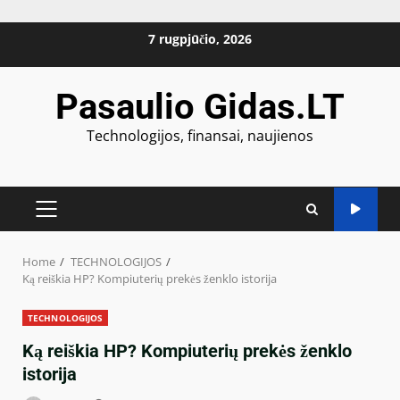
Skip
7 rugpjūčio, 2026
to
content
Pasaulio Gidas.LT
Technologijos, finansai, naujienos
PRIMARY
MENU
Home
TECHNOLOGIJOS
Ką reiškia HP? Kompiuterių prekės ženklo istorija
TECHNOLOGIJOS
Ką reiškia HP? Kompiuterių prekės ženklo
istorija