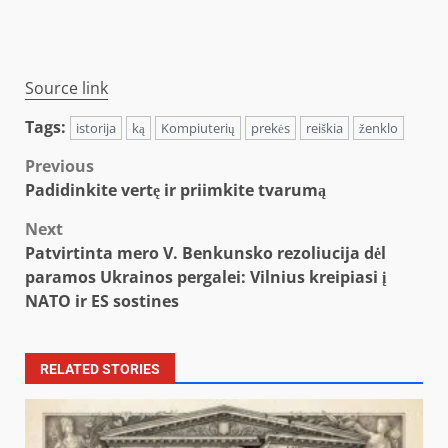
Source link
Tags:
istorija
ką
Kompiuterių
prekės
reiškia
ženklo
Post
Previous
Padidinkite vertę ir priimkite tvarumą
navigation
Next
Patvirtinta mero V. Benkunsko rezoliucija dėl
paramos Ukrainos pergalei: Vilnius kreipiasi į
NATO ir ES sostines
RELATED STORIES