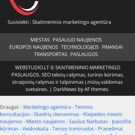
Susisiekti :
Skaitmeninio marketingo agentūra
MIESTAS
PASAULIO NAUJIENOS
EUROPOS NAUJIENOS
TECHNOLOGIJOS
FINANSAI
TRANSPORTAS
PASLAUGOS
WEBSTUDIO.LT © SKAITMENINIO MARKETINGO
PASLAUGOS. SEO tekstų rašymas, turinio kūrimas,
straipsnių rašymas ir talpinimas į mūsų valdomas
svetaines.
|
DarkNews
by AF themes.
Draugai: -
Marketingo agentūra
-
Teisinės
konsultacijos
-
Skaidrių skenavimas
-
Klaipedos miesto
naujienos
-
Miesto naujienos
-
Saulius Narbutas
-
Įvaizdžio
kūrimas
-
Veidoskaita
-
Teniso treniruotės
- Pranešimai