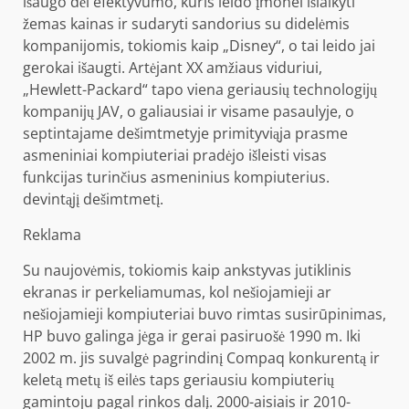
išaugo dėl efektyvumo, kuris leido įmonei išlaikyti
žemas kainas ir sudaryti sandorius su didelėmis
kompanijomis, tokiomis kaip „Disney“, o tai leido jai
gerokai išaugti. Artėjant XX amžiaus viduriui,
„Hewlett-Packard“ tapo viena geriausių technologijų
kompanijų JAV, o galiausiai ir visame pasaulyje, o
septintajame dešimtmetyje primityviąja prasme
asmeniniai kompiuteriai pradėjo išleisti visas
funkcijas turinčius asmeninius kompiuterius.
devintąjį dešimtmetį.
Reklama
Su naujovėmis, tokiomis kaip ankstyvas jutiklinis
ekranas ir perkeliamumas, kol nešiojamieji ar
nešiojamieji kompiuteriai buvo rimtas susirūpinimas,
HP buvo galinga jėga ir gerai pasiruošė 1990 m. Iki
2002 m. jis suvalgė pagrindinį Compaq konkurentą ir
keletą metų iš eilės taps geriausiu kompiuterių
gamintoju pagal rinkos dalį. 2000-aisiais ir 2010-