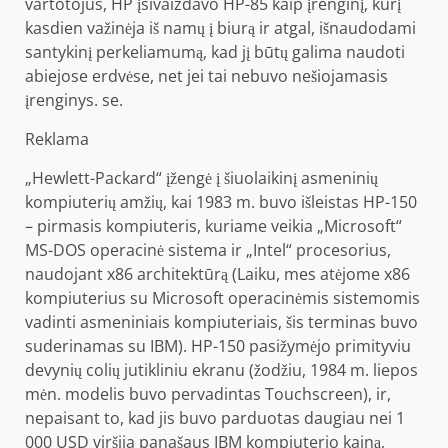
vartotojus, HP įsivaizdavo HP-85 kaip įrenginį, kurį
kasdien važinėja iš namų į biurą ir atgal, išnaudodami
santykinį perkeliamumą, kad jį būtų galima naudoti
abiejose erdvėse, net jei tai nebuvo nešiojamasis
įrenginys. se.
Reklama
„Hewlett-Packard“ įžengė į šiuolaikinį asmeninių
kompiuterių amžių, kai 1983 m. buvo išleistas HP-150
– pirmasis kompiuteris, kuriame veikia „Microsoft“
MS-DOS operacinė sistema ir „Intel“ procesorius,
naudojant x86 architektūrą (Laiku, mes atėjome x86
kompiuterius su Microsoft operacinėmis sistemomis
vadinti asmeniniais kompiuteriais, šis terminas buvo
suderinamas su IBM). HP-150 pasižymėjo primityviu
devynių colių jutikliniu ekranu (žodžiu, 1984 m. liepos
mėn. modelis buvo pervadintas Touchscreen), ir,
nepaisant to, kad jis buvo parduotas daugiau nei 1
000 USD viršija panašaus IBM kompiuterio kainą,