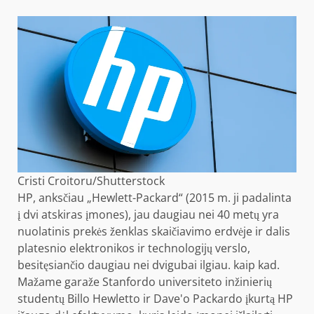
Cristi Croitoru/Shutterstock
HP, anksčiau „Hewlett-Packard“ (2015 m. ji padalinta
į dvi atskiras įmones), jau daugiau nei 40 metų yra
nuolatinis prekės ženklas skaičiavimo erdvėje ir dalis
platesnio elektronikos ir technologijų verslo,
besitęsiančio daugiau nei dvigubai ilgiau. kaip kad.
Mažame garaže Stanfordo universiteto inžinierių
studentų Billo Hewletto ir Dave'o Packardo įkurtą HP