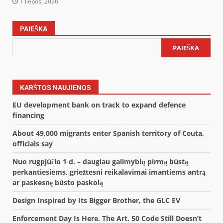
1 liepos, 2026
PAIEŠKA
PAIEŠKA
KARŠTOS NAUJIENOS
EU development bank on track to expand defence
financing
About 49,000 migrants enter Spanish territory of Ceuta,
officials say
Nuo rugpjūčio 1 d. – daugiau galimybių pirmą būstą
perkantiesiems, griežtesni reikalavimai imantiems antrą
ar paskesnę būsto paskolą
Design Inspired by Its Bigger Brother, the GLC EV
Enforcement Day Is Here. The Art. 50 Code Still Doesn’t