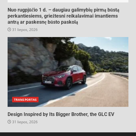
Nuo rugpjūčio 1 d. – daugiau galimybių pirmą būstą
perkantiesiems, griežtesni reikalavimai imantiems
antrą ar paskesnę būsto paskolą
31 liepos, 2026
TRANSPORTAS
Design Inspired by Its Bigger Brother, the GLC EV
31 liepos, 2026