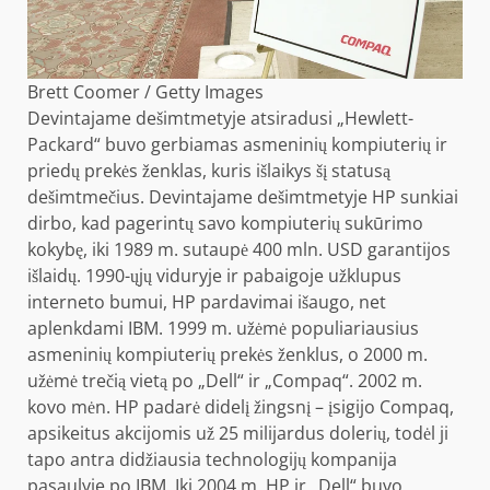
Brett Coomer / Getty Images
Devintajame dešimtmetyje atsiradusi „Hewlett-
Packard“ buvo gerbiamas asmeninių kompiuterių ir
priedų prekės ženklas, kuris išlaikys šį statusą
dešimtmečius. Devintajame dešimtmetyje HP sunkiai
dirbo, kad pagerintų savo kompiuterių sukūrimo
kokybę, iki 1989 m. sutaupė 400 mln. USD garantijos
išlaidų. 1990-ųjų viduryje ir pabaigoje užklupus
interneto bumui, HP pardavimai išaugo, net
aplenkdami IBM. 1999 m. užėmė populiariausius
asmeninių kompiuterių prekės ženklus, o 2000 m.
užėmė trečią vietą po „Dell“ ir „Compaq“. 2002 m.
kovo mėn. HP padarė didelį žingsnį – įsigijo Compaq,
apsikeitus akcijomis už 25 milijardus dolerių, todėl ji
tapo antra didžiausia technologijų kompanija
pasaulyje po IBM. Iki 2004 m. HP ir „Dell“ buvo