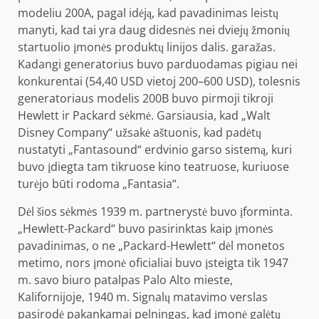
modeliu 200A, pagal idėją, kad pavadinimas leistų
manyti, kad tai yra daug didesnės nei dviejų žmonių
startuolio įmonės produktų linijos dalis. garažas.
Kadangi generatorius buvo parduodamas pigiau nei
konkurentai (54,40 USD vietoj 200–600 USD), tolesnis
generatoriaus modelis 200B buvo pirmoji tikroji
Hewlett ir Packard sėkmė. Garsiausia, kad „Walt
Disney Company“ užsakė aštuonis, kad padėtų
nustatyti „Fantasound“ erdvinio garso sistemą, kuri
buvo įdiegta tam tikruose kino teatruose, kuriuose
turėjo būti rodoma „Fantasia“.
Dėl šios sėkmės 1939 m. partnerystė buvo įforminta.
„Hewlett-Packard“ buvo pasirinktas kaip įmonės
pavadinimas, o ne „Packard-Hewlett“ dėl monetos
metimo, nors įmonė oficialiai buvo įsteigta tik 1947
m. savo biuro patalpas Palo Alto mieste,
Kalifornijoje, 1940 m. Signalų matavimo verslas
pasirodė pakankamai pelningas, kad įmonė galėtų