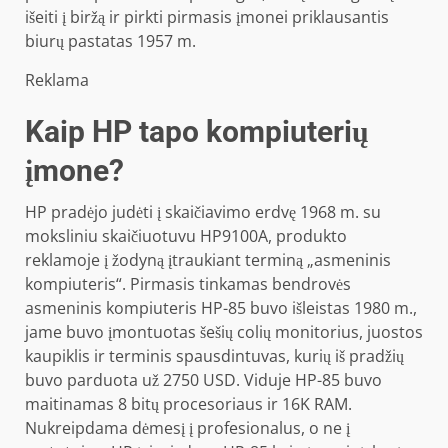
išeiti į biržą ir pirkti pirmasis įmonei priklausantis
biurų pastatas 1957 m.
Reklama
Kaip HP tapo kompiuterių
įmone?
HP pradėjo judėti į skaičiavimo erdvę 1968 m. su
moksliniu skaičiuotuvu HP9100A, produkto
reklamoje į žodyną įtraukiant terminą „asmeninis
kompiuteris“. Pirmasis tinkamas bendrovės
asmeninis kompiuteris HP-85 buvo išleistas 1980 m.,
jame buvo įmontuotas šešių colių monitorius, juostos
kaupiklis ir terminis spausdintuvas, kurių iš pradžių
buvo parduota už 2750 USD. Viduje HP-85 buvo
maitinamas 8 bitų procesoriaus ir 16K RAM.
Nukreipdama dėmesį į profesionalus, o ne į