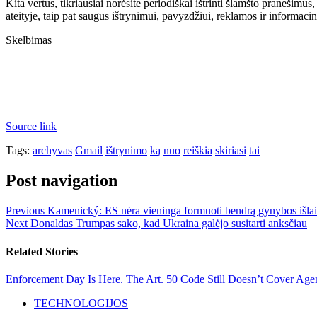
Kita vertus, tikriausiai norėsite periodiškai ištrinti šlamšto pranešimus
ateityje, taip pat saugūs ištrynimui, pavyzdžiui, reklamos ir informacini
Skelbimas
Source link
Tags:
archyvas
Gmail
ištrynimo
ką
nuo
reiškia
skiriasi
tai
Post navigation
Previous
Kamenický: ES nėra vieninga formuoti bendrą gynybos išla
Next
Donaldas Trumpas sako, kad Ukraina galėjo susitarti anksčiau
Related Stories
Enforcement Day Is Here. The Art. 50 Code Still Doesn’t Cover Agen
TECHNOLOGIJOS