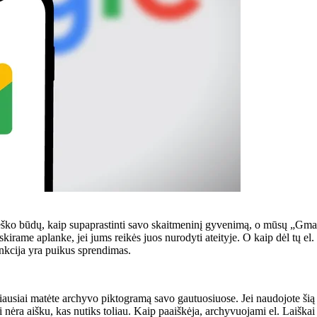
ieško būdų, kaip supaprastinti savo skaitmeninį gyvenimą, o mūsų „Gmai
atskirame aplanke, jei jums reikės juos nurodyti ateityje. O kaip dėl tų el
nkcija yra puikus sprendimas.
ičiausiai matėte archyvo piktogramą savo gautuosiuose. Jei naudojote šią 
ai nėra aišku, kas nutiks toliau. Kaip paaiškėja, archyvuojami el. Laiškai 