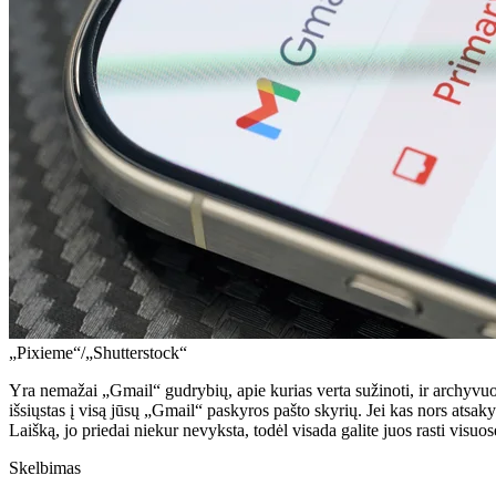
„Pixieme“/„Shutterstock“
Yra nemažai „Gmail“ gudrybių, apie kurias verta sužinoti, ir archyvuoti 
išsiųstas į visą jūsų „Gmail“ paskyros pašto skyrių. Jei kas nors atsaky
Laišką, jo priedai niekur nevyksta, todėl visada galite juos rasti visuos
Skelbimas