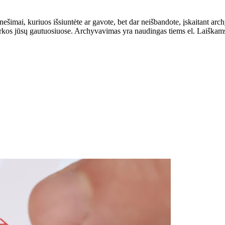
šimai, kuriuos išsiuntėte ar gavote, bet dar neišbandote, įskaitant arch
varkos jūsų gautuosiuose. Archyvavimas yra naudingas tiems el. Laiškams, k