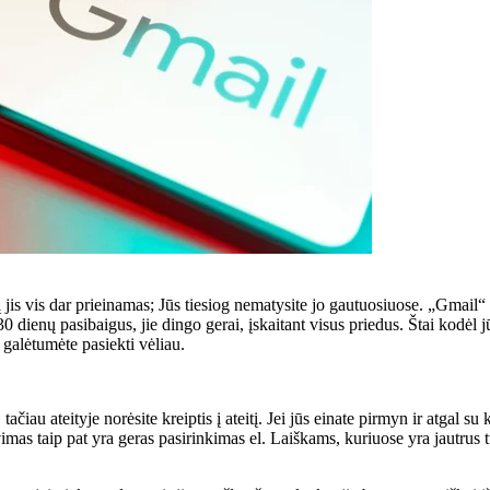
is vis dar prieinamas; Jūs tiesiog nematysite jo gautuosiuose. „Gmail“ s
30 dienų pasibaigus, jie dingo gerai, įskaitant visus priedus. Štai kodėl j
d galėtumėte pasiekti vėliau.
čiau ateityje norėsite kreiptis į ateitį. Jei jūs einate pirmyn ir atgal s
imas taip pat yra geras pasirinkimas el. Laiškams, kuriuose yra jautrus tu