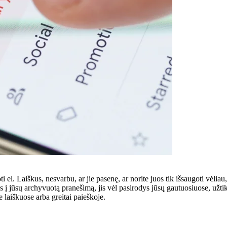
el. Laiškus, nesvarbu, ar jie pasenę, ar norite juos tik išsaugoti vėliau
s į jūsų archyvuotą pranešimą, jis vėl pasirodys jūsų gautuosiuose, užtik
e laiškuose arba greitai paieškoje.