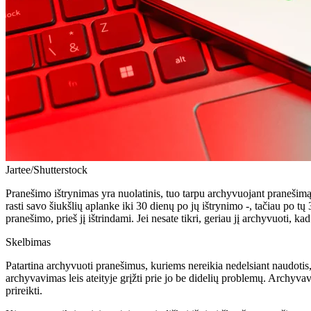
Jartee/Shutterstock
Pranešimo ištrynimas yra nuolatinis, tuo tarpu archyvuojant pranešimą j
rasti savo šiukšlių aplanke iki 30 dienų po jų ištrynimo -, tačiau po tų 
pranešimo, prieš jį ištrindami. Jei nesate tikri, geriau jį archyvuoti, ka
Skelbimas
Patartina archyvuoti pranešimus, kuriems nereikia nedelsiant naudotis, ta
archyvavimas leis ateityje grįžti prie jo be didelių problemų. Archyvav
prireikti.