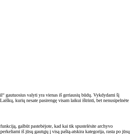
l“ gautuosius valyti yra vienas iš geriausių būdų. Vykdydami šį
. Laiškų, kurių nesate pasirengę visam laikui ištrinti, bet nenusipelnėte
funkciją, galbūt pastebėjote, kad kai tik spustelėsite archyvo
perkeliami iš jūsų gautųjų į visą paštą-atskira kategorija, rasta po jūsų