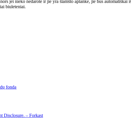
, nors jei nieko nedarote ir jie yra šlamšto aplanke, jie bus automatiškai
ai biuleteniai.
idų fondą
t Disclosure. – Forkast