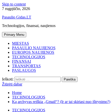
Skip to content
7 rugpjūčio, 2026
Pasaulio Gidas.LT
Technologijos, finansai, naujienos
Primary Menu
MIESTAS
PASAULIO NAUJIENOS
EUROPOS NAUJIENOS
TECHNOLOGIJOS
FINANSAI
TRANSPORTAS
PASLAUGOS
Ieškoti:
Žiūrėti dabar
Home
TECHNOLOGIJOS
Ką archyvas reiškia „Gmail“? (Ir ar tai skiriasi nuo ištrynimo?)
TECHNOLOGIJOS