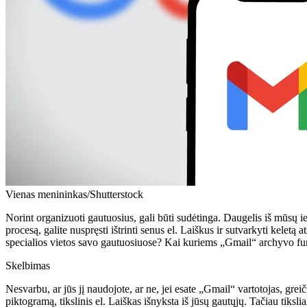
Vienas menininkas/Shutterstock
Norint organizuoti gautuosius, gali būti sudėtinga. Daugelis iš mūsų 
procesą, galite nuspręsti ištrinti senus el. Laiškus ir sutvarkyti keletą 
specialios vietos savo gautuosiuose? Kai kuriems „Gmail“ archyvo fu
Skelbimas
Nesvarbu, ar jūs jį naudojote, ar ne, jei esate „Gmail“ vartotojas, gre
piktogramą, tikslinis el. Laiškas išnyksta iš jūsų gautųjų. Tačiau tiksli