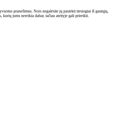
yvuotus pranešimus. Nors negalėsite jų pasiekti tiesiogiai iš gautųjų,
urių jums nereikia dabar, tačiau ateityje gali prireikti.