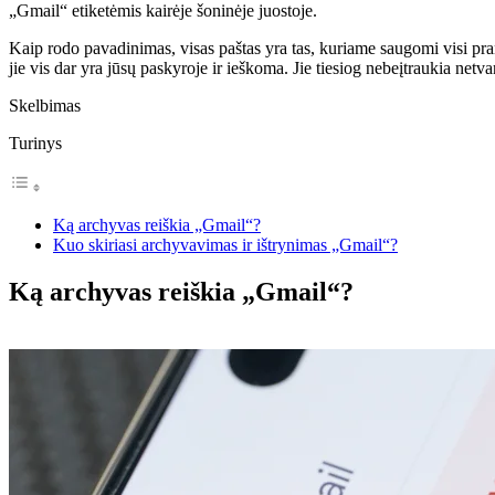
„Gmail“ etiketėmis kairėje šoninėje juostoje.
Kaip rodo pavadinimas, visas paštas yra tas, kuriame saugomi visi prane
jie vis dar yra jūsų paskyroje ir ieškoma. Jie tiesiog nebeįtraukia net
Skelbimas
Turinys
Ką archyvas reiškia „Gmail“?
Kuo skiriasi archyvavimas ir ištrynimas „Gmail“?
Ką archyvas reiškia „Gmail“?