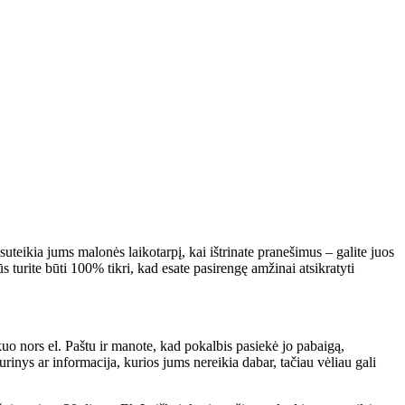
uteikia jums malonės laikotarpį, kai ištrinate pranešimus – galite juos
ūs turite būti 100% tikri, kad esate pasirengę amžinai atsikratyti
u kuo nors el. Paštu ir manote, kad pokalbis pasiekė jo pabaigą,
rinys ar informacija, kurios jums nereikia dabar, tačiau vėliau gali