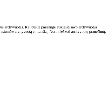
us archyvuotas. Kai būsite pasirengę atskleisti savo archyvuotus
 rastumėte archyvuotą el. Laišką. Norint ieškoti archyvuotų pranešimų,