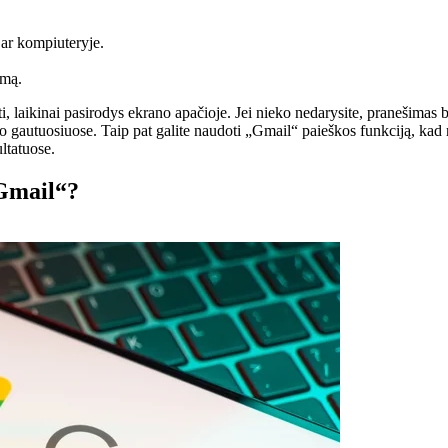
 ar kompiuteryje.
amą.
laikinai pasirodys ekrano apačioje. Jei nieko nedarysite, pranešimas b
vo gautuosiuose. Taip pat galite naudoti „Gmail“ paieškos funkciją, kad
ltatuose.
„Gmail“?