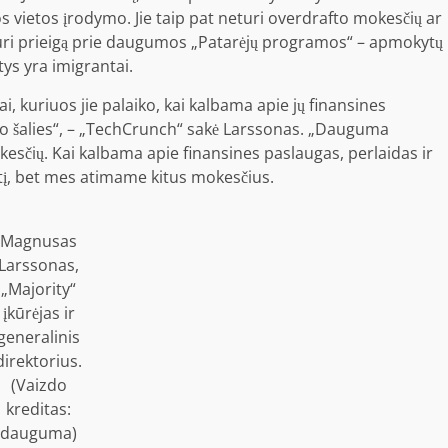
ietos įrodymo. Jie taip pat neturi overdrafto mokesčių ar
 turi prieigą prie daugumos „Patarėjų programos“ – apmokytų
tys yra imigrantai.
, kuriuos jie palaiko, kai kalbama apie jų finansines
savo šalies“, – „TechCrunch“ sakė Larssonas. „Dauguma
čių. Kai kalbama apie finansines paslaugas, perlaidas ir
tį, bet mes atimame kitus mokesčius.
Magnusas
Larssonas,
„Majority“
įkūrėjas ir
generalinis
direktorius.
(Vaizdo
kreditas:
dauguma)