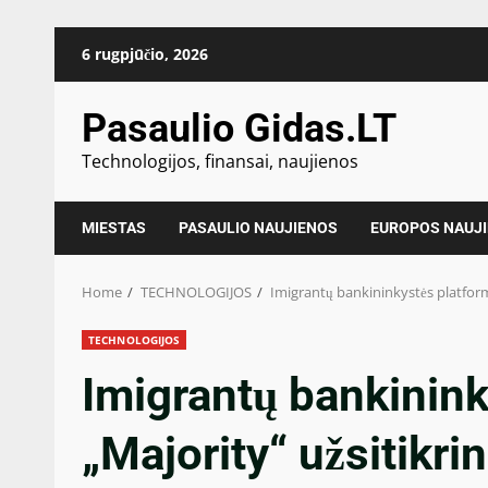
Skip
6 rugpjūčio, 2026
to
content
Pasaulio Gidas.LT
Technologijos, finansai, naujienos
MIESTAS
PASAULIO NAUJIENOS
EUROPOS NAUJ
Home
TECHNOLOGIJOS
Imigrantų bankininkystės platform
TECHNOLOGIJOS
Imigrantų bankinink
„Majority“ užsitikri