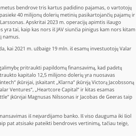
metus bendrovė tris kartus padidino pajamas, o vartotojų
siekė 40 milijonų dolerių metinių pasikartojančių pajamų ir
ė Larssonas. Apskritai 2023 m. operacijų apimtis išaugo
os yra tai, kaip kas nors iš JAV siunčia pinigus kam nors kitam
 į namus.
a, kai 2021 m. užbaigė 19 mln. iš esamų investuotojų Valar
galimybę pritraukti papildomą finansavimą, kad padėtų
itraukto kapitalo 12,5 milijono dolerių yra nuosavas
intech“ įkūrėjai, įskaitant „Klarna“ įkūrėją Victorą Jacobssoną
Valar Ventures“, „Heartcore Capital“ ir kitas esamas
ettle“ įkūrėjai Magnusas Nilssonas ir Jacobas de Geeras taip
finansavimas iš neįvardijamo banko. Iš viso dauguma iki šiol
p pat atsisakė pateikti bendrovės vertinimą, tačiau teigė,