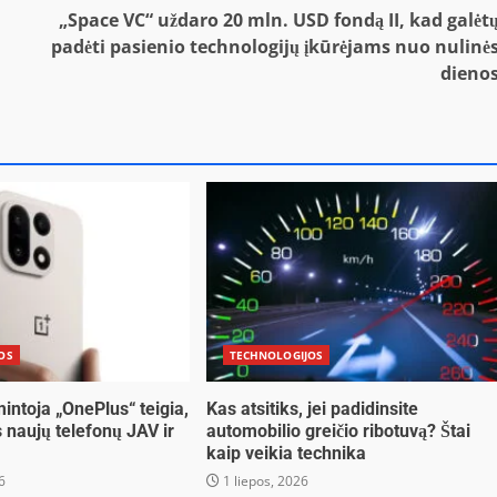
„Space VC“ uždaro 20 mln. USD fondą II, kad galėt
padėti pasienio technologijų įkūrėjams nuo nulinė
dieno
OS
TECHNOLOGIJOS
intoja „OnePlus“ teigia,
Kas atsitiks, jei padidinsite
is naujų telefonų JAV ir
automobilio greičio ribotuvą? Štai
kaip veikia technika
6
1 liepos, 2026