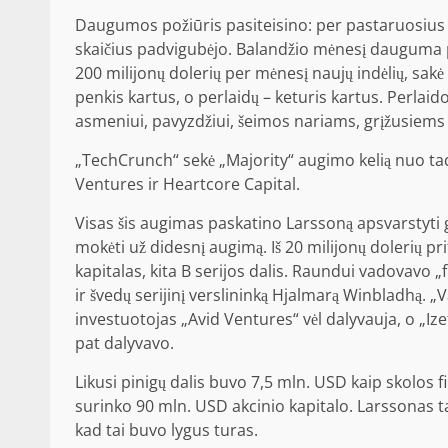
Daugumos požiūris pasiteisino: per pastaruosius 
skaičius padvigubėjo. Balandžio mėnesį dauguma pa
200 milijonų dolerių per mėnesį naujų indėlių, sak
penkis kartus, o perlaidų – keturis kartus. Perlaid
asmeniui, pavyzdžiui, šeimos nariams, grįžusiems
„TechCrunch“ sekė „Majority“ augimo kelią nuo tad
Ventures ir Heartcore Capital.
Visas šis augimas paskatino Larssoną apsvarstyti 
mokėti už didesnį augimą. Iš 20 milijonų dolerių pr
kapitalas, kita B serijos dalis. Raundui vadovavo „f
ir švedų serijinį verslininką Hjalmarą Winbladhą. „
investuotojas „Avid Ventures“ vėl dalyvauja, o „Iz
pat dalyvavo.
Likusi pinigų dalis buvo 7,5 mln. USD kaip skolos 
surinko 90 mln. USD akcinio kapitalo. Larssonas tai
kad tai buvo lygus turas.