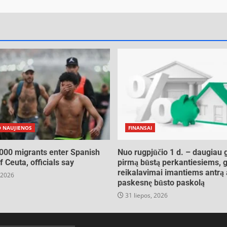
O NAUJIENOS
FINANSAI
000 migrants enter Spanish
Nuo rugpjūčio 1 d. – daugiau 
of Ceuta, officials say
pirmą būstą perkantiesiems, g
reikalavimai imantiems antrą 
 2026
paskesnę būsto paskolą
31 liepos, 2026