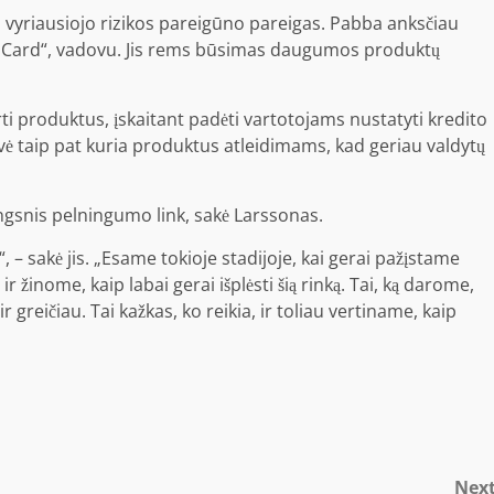
 vyriausiojo rizikos pareigūno pareigas. Pabba anksčiau
ple Card“, vadovu. Jis rems būsimas daugumos produktų
ti produktus, įskaitant padėti vartotojams nustatyti kredito
ovė taip pat kuria produktus atleidimams, kad geriau valdytų
ingsnis pelningumo link, sakė Larssonas.
s“, – sakė jis. „Esame tokioje stadijoje, kai gerai pažįstame
r žinome, kaip labai gerai išplėsti šią rinką. Tai, ką darome,
r greičiau. Tai kažkas, ko reikia, ir toliau vertiname, kaip
Nex