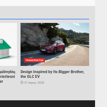
TRANSPORTAS
galimybių
Design Inspired by Its Bigger Brother,
riežtesni
the GLC EV
ar
31 liepos, 2026