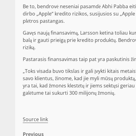
Be to, bendrovė neseniai pasamdė Abhi Pabba eiti
dirbo „Apple“ kredito rizikos, susijusios su „Ap
plėtros pastangas.
Gavęs naują finansavimą, Larsson ketina toliau kur
balą ir gauti prieigą prie kredito produktų. Bendr
riziką.
Pastarasis finansavimas taip pat yra paskutinis ž
„Toks visada buvo tikslas ir gali įvykti kitais metai
savo klientus, žinome, kad jie myli mūsų produktą, i
yra tai, kad žmonės klestėtų ir jiems sektųsi geriau i
galėtume tai sukurti 300 milijonų žmonių.
Source link
Previous