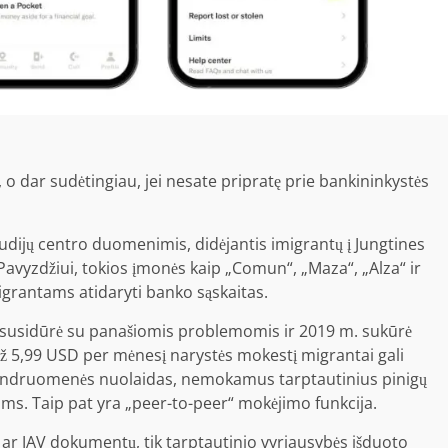
lį, o dar sudėtingiau, jei nesate pripratę prie bankininkystės
udijų centro duomenimis, didėjantis imigrantų į Jungtines
 Pavyzdžiui, tokios įmonės kaip „Comun“, „Maza“, „Alza“ ir
grantams atidaryti banko sąskaitas.
, susidūrė su panašiomis problemomis ir 2019 m. sukūrė
 Už 5,99 USD per mėnesį narystės mokestį migrantai gali
, bendruomenės nuolaidas, nemokamus tarptautinius pinigų
s. Taip pat yra „peer-to-peer“ mokėjimo funkcija.
ar JAV dokumentų, tik tarptautinio vyriausybės išduoto