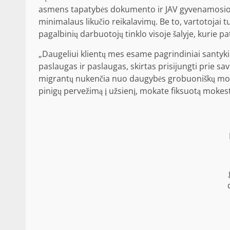
asmens tapatybės dokumento ir JAV gyvenamosios v
minimalaus likučio reikalavimų. Be to, vartotojai
pagalbinių darbuotojų tinklo visoje šalyje, kurie pa
„Daugeliui klientų mes esame pagrindiniai santykiai
paslaugas ir paslaugas, skirtas prisijungti prie 
migrantų nukenčia nuo daugybės grobuoniškų mokes
pinigų pervežimą į užsienį, mokate fiksuotą mokes