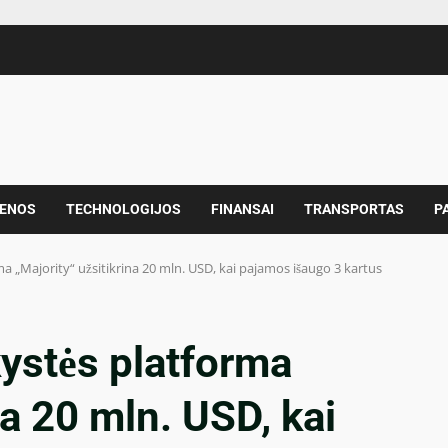
IENOS
TECHNOLOGIJOS
FINANSAI
TRANSPORTAS
P
a „Majority“ užsitikrina 20 mln. USD, kai pajamos išaugo 3 kartus
ystės platforma
na 20 mln. USD, kai