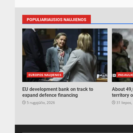
POPULIARIAUSIOS NAUJIENOS
EUROPOS NAUJIENOS
PASAULI
EU development bank on track to
About 49,
expand defence financing
territory 
5 rugpjūčio, 2026
31 liepos,