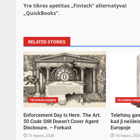
Post
Yra tikras apetitas „Fintech“ alternatyvai
navigation
„QuickBooks“.
RELATED STORIES
TECHNOLOGIJOS
TECHNOLOGIJ
Enforcement Day Is Here. The Art.
Telefonų gam
50 Code Still Doesn’t Cover Agent
kad ji neišle
Disclosure. – Forkast
Europoje
31 liepos, 2026
16 liepos, 202