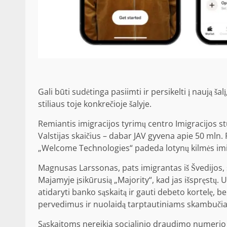
Gali būti sudėtinga pasiimti ir persikelti į naują ša
stiliaus toje konkrečioje šalyje.
Remiantis imigracijos tyrimų centro Imigracijos st
Valstijas skaičius – dabar JAV gyvena apie 50 mln.
„Welcome Technologies“ padeda lotynų kilmės imi
Magnusas Larssonas, pats imigrantas iš Švedijos
Majamyje įsikūrusią „Majority“, kad jas išspręstų.
atidaryti banko sąskaitą ir gauti debeto kortelę
pervedimus ir nuolaidą tarptautiniams skambučiam
Sąskaitoms nereikia socialinio draudimo numerio 