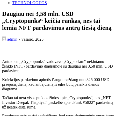
TECHNOLOGIJOS
Daugiau nei 3,58 mln. USD
„Cryptopunks“ keičia rankas, nes tai
lemia NFT pardavimus antrą tiesią dieną
admin
7 vasario, 2025
Antradienį „Cryptopunks“ vadovavo „Cryptoslam“ nekintamo
ženklo (NFT) pardavimo diagramoje su daugiau nei 3,58 mln. USD
pardavimų.
Kolekcijos pardavimo apimtis išaugo maždaug nuo 825 000 USD
praėjusią dieną, kad antrą dieną iš eilės būtų pateikta dienos
diagrama.
Tačiau tai nėra visos puikios žinios apie „Cryptopunks“, nes „NFT
Investor Deepak Thapliyal“ paskelbė apie „Punk #5822“ pardavimą
už neatskleistą sumą.
Bendruomenės nariai apskaičiavo, kad retas skaitmeninis turtas buvo