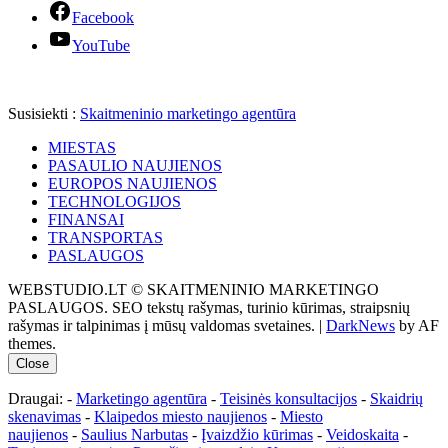
Facebook
YouTube
Susisiekti :
Skaitmeninio marketingo agentūra
MIESTAS
PASAULIO NAUJIENOS
EUROPOS NAUJIENOS
TECHNOLOGIJOS
FINANSAI
TRANSPORTAS
PASLAUGOS
WEBSTUDIO.LT © SKAITMENINIO MARKETINGO
PASLAUGOS. SEO tekstų rašymas, turinio kūrimas, straipsnių
rašymas ir talpinimas į mūsų valdomas svetaines.
|
DarkNews
by AF
themes.
Close
Draugai: -
Marketingo agentūra
-
Teisinės konsultacijos
-
Skaidrių
skenavimas
-
Klaipedos miesto naujienos
-
Miesto
naujienos
-
Saulius Narbutas
-
Įvaizdžio kūrimas
-
Veidoskaita
-