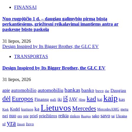
FINANSAI
Nuo rugpjūčio 1 d. – daugiau galimybių pirmą būstą
perkantiesiems, griežtesni reikalavimai imantiems antrą ar
paskesnę būsto paskolą
31 liepos, 2026
Design Inspired by Its Bigger Brother, the GLC EV
TRANSPORTAS
Design Inspired by Its Bigger Brother, the GLC EV
31 liepos, 2026
bankas
automobilio
automobiliu
banko
apie
Daugiau
buvo
dar
kaip
iš
dėl
Europos
kad
JAV
Finansų
kas
iki
kai
gali
jūsų
Lietuvos
Mercedes
ką
Kodėl
kuriuos
metu
MercedesAMG
Kiek
savo
nuo
reikia
nei
priežiūros
sako
prieš
prie
rinkos
Ukrainą
oro
Rusijos
tai
yra
žuvo
už
žinoti