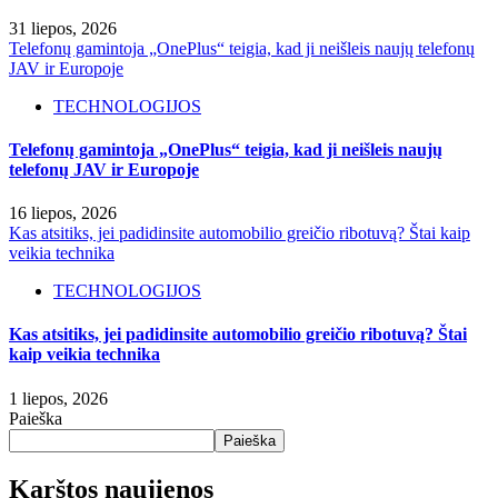
31 liepos, 2026
Telefonų gamintoja „OnePlus“ teigia, kad ji neišleis naujų telefonų
JAV ir Europoje
TECHNOLOGIJOS
Telefonų gamintoja „OnePlus“ teigia, kad ji neišleis naujų
telefonų JAV ir Europoje
16 liepos, 2026
Kas atsitiks, jei padidinsite automobilio greičio ribotuvą? Štai kaip
veikia technika
TECHNOLOGIJOS
Kas atsitiks, jei padidinsite automobilio greičio ribotuvą? Štai
kaip veikia technika
1 liepos, 2026
Paieška
Paieška
Karštos naujienos