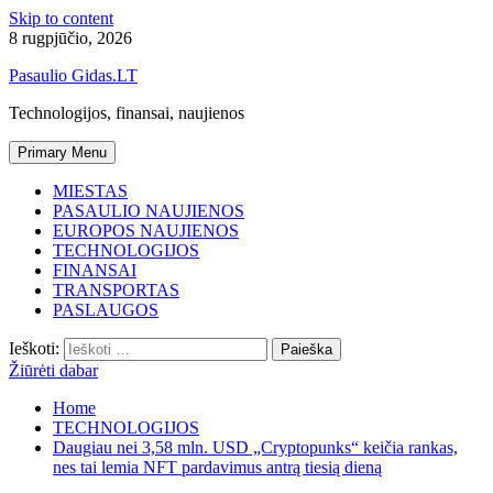
Skip to content
8 rugpjūčio, 2026
Pasaulio Gidas.LT
Technologijos, finansai, naujienos
Primary Menu
MIESTAS
PASAULIO NAUJIENOS
EUROPOS NAUJIENOS
TECHNOLOGIJOS
FINANSAI
TRANSPORTAS
PASLAUGOS
Ieškoti:
Žiūrėti dabar
Home
TECHNOLOGIJOS
Daugiau nei 3,58 mln. USD „Cryptopunks“ keičia rankas,
nes tai lemia NFT pardavimus antrą tiesią dieną