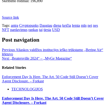
Skelbimo rodiniai:
196,890
Source link
Tags:
antrą
Cryptopunks
Daugiau
dieną
keičia
lemia
mln
nei
nes
NFT
pardavimus
rankas
tai
tiesią
USD
Post navigation
Previous
Aliaskos valdžios institucijos ieško trūkstamo „Bering Air“
lėktuvo
Next
„Beatersville 2024“ – „MyGe Magazine“
Related Stories
Enforcement Day Is Here. The Art. 50 Code Still Doesn’t Cover
Agent Disclosure. – Forkast
TECHNOLOGIJOS
Enforcement Day Is Here. The Art. 50 Code Still Doesn’t Cover
Agent Disclosure. – Forkast