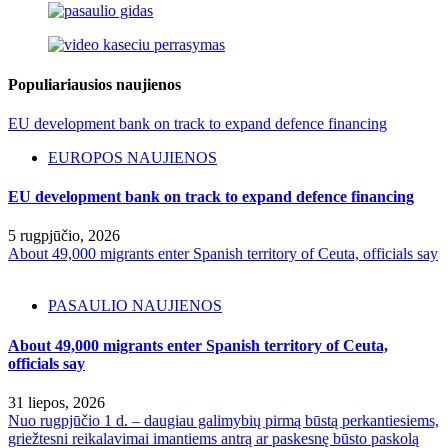
Populiariausios naujienos
EU development bank on track to expand defence financing
EUROPOS NAUJIENOS
EU development bank on track to expand defence financing
5 rugpjūčio, 2026
About 49,000 migrants enter Spanish territory of Ceuta, officials say
PASAULIO NAUJIENOS
About 49,000 migrants enter Spanish territory of Ceuta,
officials say
31 liepos, 2026
Nuo rugpjūčio 1 d. – daugiau galimybių pirmą būstą perkantiesiems,
griežtesni reikalavimai imantiems antrą ar paskesnę būsto paskolą