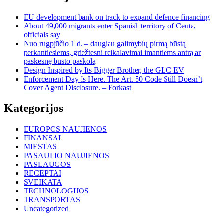
EU development bank on track to expand defence financing
About 49,000 migrants enter Spanish territory of Ceuta,
officials say
Nuo rugpjūčio 1 d. – daugiau galimybių pirmą būstą
perkantiesiems, griežtesni reikalavimai imantiems antrą ar
paskesnę būsto paskolą
Design Inspired by Its Bigger Brother, the GLC EV
Enforcement Day Is Here. The Art. 50 Code Still Doesn’t
Cover Agent Disclosure. – Forkast
Kategorijos
EUROPOS NAUJIENOS
FINANSAI
MIESTAS
PASAULIO NAUJIENOS
PASLAUGOS
RECEPTAI
SVEIKATA
TECHNOLOGIJOS
TRANSPORTAS
Uncategorized