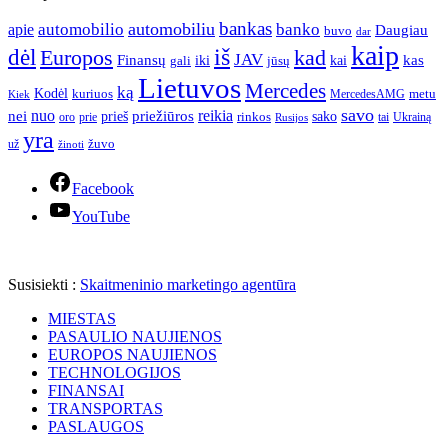
bankas
automobilio
automobiliu
banko
apie
Daugiau
buvo
dar
kaip
iš
dėl
Europos
kad
JAV
Finansų
kas
iki
kai
gali
jūsų
Lietuvos
Mercedes
ką
Kodėl
kuriuos
metu
MercedesAMG
Kiek
savo
nuo
reikia
nei
priežiūros
sako
prieš
prie
rinkos
Ukrainą
oro
Rusijos
tai
yra
žuvo
už
žinoti
Facebook
YouTube
Susisiekti :
Skaitmeninio marketingo agentūra
MIESTAS
PASAULIO NAUJIENOS
EUROPOS NAUJIENOS
TECHNOLOGIJOS
FINANSAI
TRANSPORTAS
PASLAUGOS