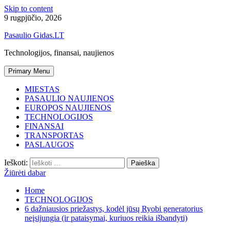
Skip to content
9 rugpjūčio, 2026
Pasaulio Gidas.LT
Technologijos, finansai, naujienos
Primary Menu
MIESTAS
PASAULIO NAUJIENOS
EUROPOS NAUJIENOS
TECHNOLOGIJOS
FINANSAI
TRANSPORTAS
PASLAUGOS
Ieškoti:
Žiūrėti dabar
Home
TECHNOLOGIJOS
6 dažniausios priežastys, kodėl jūsų Ryobi generatorius
neįsijungia (ir pataisymai, kuriuos reikia išbandyti)