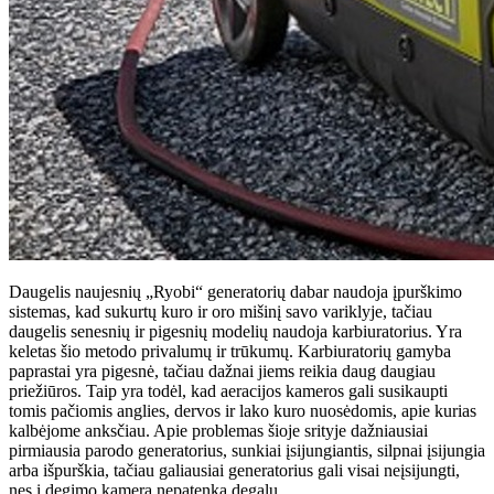
Daugelis naujesnių „Ryobi“ generatorių dabar naudoja įpurškimo
sistemas, kad sukurtų kuro ir oro mišinį savo variklyje, tačiau
daugelis senesnių ir pigesnių modelių naudoja karbiuratorius. Yra
keletas šio metodo privalumų ir trūkumų. Karbiuratorių gamyba
paprastai yra pigesnė, tačiau dažnai jiems reikia daug daugiau
priežiūros. Taip yra todėl, kad aeracijos kameros gali susikaupti
tomis pačiomis anglies, dervos ir lako kuro nuosėdomis, apie kurias
kalbėjome anksčiau. Apie problemas šioje srityje dažniausiai
pirmiausia parodo generatorius, sunkiai įsijungiantis, silpnai įsijungia
arba išpurškia, tačiau galiausiai generatorius gali visai neįsijungti,
nes į degimo kamerą nepatenka degalų.