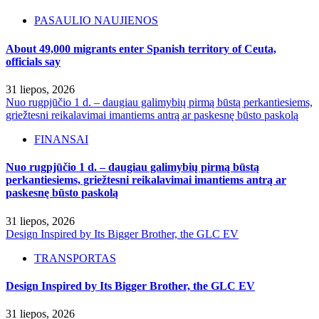
PASAULIO NAUJIENOS
About 49,000 migrants enter Spanish territory of Ceuta,
officials say
31 liepos, 2026
Nuo rugpjūčio 1 d. – daugiau galimybių pirmą būstą perkantiesiems,
griežtesni reikalavimai imantiems antrą ar paskesnę būsto paskolą
FINANSAI
Nuo rugpjūčio 1 d. – daugiau galimybių pirmą būstą
perkantiesiems, griežtesni reikalavimai imantiems antrą ar
paskesnę būsto paskolą
31 liepos, 2026
Design Inspired by Its Bigger Brother, the GLC EV
TRANSPORTAS
Design Inspired by Its Bigger Brother, the GLC EV
31 liepos, 2026