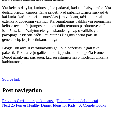
Yra keletas dalykų, kuriuos galite padaryti, kad tai ištaisytumėte. Yra
degalų priedų, kuriuos galite pridėti, kad pabandytumėte suskaidyti
kai kurias karbiuratoriaus nuosėdas jam veikiant, tačiau tai retai
užtenka kruopščiam valymui. Karbiuratoriaus valiklis yra prieinamas
keliose techninės įrangos ir automobilių remonto parduotuvėse. Jį
išardžius, kad išvalytumėte, gali skaudėti galvą, o valiklis yra
pavojingai ėsdantis, tačiau tai būtinas žingsnis norint paleisti
generatorių, jei jis netinkamai dega.
Blogiausiu atveju karbiuratorius gali būti pažeistas ir gali tekti jį
pakeisti. Tokiu atveju galite dar kartą pasinaudoti ta pačia Home
Depot užsakymo paslauga, kad surastumėte savo modeliui tinkamą
karbiuratorių.
Source link
Post navigation
Previous
Geriausi ir patikimiausi „Honda Fit“ modelio metai
Next
25 Fun & Healthy Dinner Ideas for Kids – A Couple Cooks