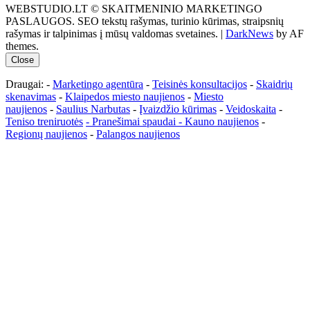
WEBSTUDIO.LT © SKAITMENINIO MARKETINGO
PASLAUGOS. SEO tekstų rašymas, turinio kūrimas, straipsnių
rašymas ir talpinimas į mūsų valdomas svetaines.
|
DarkNews
by AF
themes.
Close
Draugai: -
Marketingo agentūra
-
Teisinės konsultacijos
-
Skaidrių
skenavimas
-
Klaipedos miesto naujienos
-
Miesto
naujienos
-
Saulius Narbutas
-
Įvaizdžio kūrimas
-
Veidoskaita
-
Teniso treniruotės
- Pranešimai spaudai -
Kauno naujienos
-
Regionų naujienos
-
Palangos naujienos