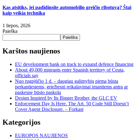
Kas atsitiks, jei padidinsite automobilio greičio ribotuvą? Štai
kaip veikia technika
1 liepos, 2026
Paieška
Paieška
Karštos naujienos
EU development bank on track to expand defence financing
About 49,000 migrants enter Spanish territory of Ceuta,
officials say
Nuo rugpjūčio 1 d. – daugiau galimybių pirmą būstą
perkantiesiems, griežtesni reikalavimai imantiems antrą ar
paskesnę būsto paskolą
Design Inspired by Its Bigger Brother, the GLC EV
Enforcement Day Is Here. The Art. 50 Code Still Doesn’t
Cover Agent Disclosure. – Forkast
Kategorijos
EUROPOS NAUJIENOS