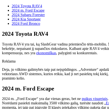
2024 Toyota RAV4
2024 m. Ford Escape
2024 Subaru Forester
2024 Kia ​​Sportage
2024 Ford Bronco
2024 Toyota RAV4
Toyota RAV4 yra tai, ką SlashGear vadina priemiesčio tėtis-mobiliu.
bekelėje, nepaisant jį supančios rinkodaros. Kalbant apie RAV4 veikim
kompensuoja, nes yra
ekonomiškas
, palyginti su konkurentais.
Reklama
Deja, jo vilkimo galimybės taip pat neįspūdingos. „Adventure“ apdaila 
vektoriaus AWD sistemos, kurios reikia, kad ji net pasiektų tokį kiekį,
praminto kelio.
2024 m. Ford Escape
2024 m. „Ford Escape“ yra dar vienas geras, bet ne
puikus visureigis
Norėdami pasiekti maksimalią 3500 vilkimo galią, turėsite naudoti „
E
momentą, jei taip pat įsigysite II klasės priekabos vilkimo paketą dar