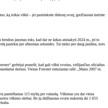
uo, ką reikia vilkti – jei pasirinksite didesnį svorį, greičiausiai turėsite
bendras jausmas toks, kad dar ne laikas atsisakyti 2024 m., jei to
reitį pasiekia per aštuonias sekundes. Tai nieko per daug jaudina, nors
ester“ gerbėjai pranešė, kad gali vilkti svorius, viršijančius oficialius
tandartai skiriasi. Vienas Forester entuziastas rašė: „Mano 2007 m.
 yra pamirštamas 115 mylių per valandą. Vilkimas yra dar viena
ksuotos vilkimo stiebai. Be jų didžiausias svoris nukrenta iki 1 653
iekaba.