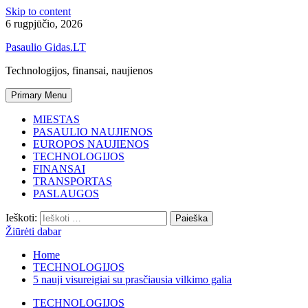
Skip to content
6 rugpjūčio, 2026
Pasaulio Gidas.LT
Technologijos, finansai, naujienos
Primary Menu
MIESTAS
PASAULIO NAUJIENOS
EUROPOS NAUJIENOS
TECHNOLOGIJOS
FINANSAI
TRANSPORTAS
PASLAUGOS
Ieškoti:
Žiūrėti dabar
Home
TECHNOLOGIJOS
5 nauji visureigiai su prasčiausia vilkimo galia
TECHNOLOGIJOS