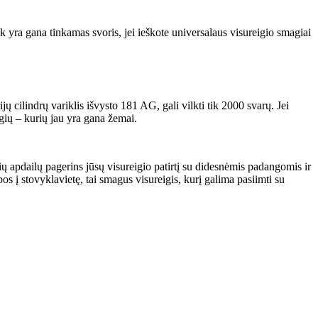
iek yra gana tinkamas svoris, jei ieškote universalaus visureigio smagiai
ilindrų variklis išvysto 181 AG, ​​gali vilkti tik 2000 svarų. Jei
igių – kurių jau yra gana žemai.
apdailų pagerins jūsų visureigio patirtį su didesnėmis padangomis ir
 į stovyklavietę, tai smagus visureigis, kurį galima pasiimti su