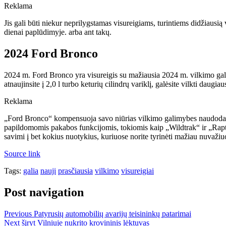
Reklama
Jis gali būti niekur neprilygstamas visureigiams, turintiems didžiausią v
dienai paplūdimyje. arba ant takų.
2024 Ford Bronco
2024 m. Ford Bronco yra visureigis su mažiausia 2024 m. vilkimo galia. 
atnaujinsite į 2,0 l turbo keturių cilindrų variklį, galėsite vilkti dau
Reklama
„Ford Bronco“ kompensuoja savo niūrias vilkimo galimybes naudodamas
papildomomis pakabos funkcijomis, tokiomis kaip „Wildtrak“ ir „Raptor
savimi į bet kokius nuotykius, kuriuose norite tyrinėti mažiau nuvažiuo
Source link
Tags:
galia
nauji
prasčiausia
vilkimo
visureigiai
Post navigation
Previous
Patyrusių automobilių avarijų teisininkų patarimai
Next
šįryt Vilniuje nukrito krovininis lėktuvas