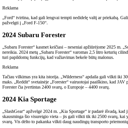
Reklama
„Ford“ tvirtina, kad gali lengvai tempti nedidelę valtį ar priekabą. Galit
pažvelgti į „Ford F-150“.
2024 Subaru Forester
„Subaru Forester“ kasmet keičiasi – neseniai apžiūrėjome 2025 m. „Suba
nereikia. 2024 metų „Subaru Forester“ varomas 2,5 litro keturių cilindr
turi papildomų funkcijų, kad važiavimas bekele būtų malonus.
Reklama
Tačiau vilkimas yra kita istorija. „Wilderness“ apdaila gali vilkti iki 3
maks. „Reddit“ svetainėje „Forester“ vairuotojai paaiškino, kad JAV p
Forester čia įvertintas 2400 svarų, o Europoje – 4400 svarų.
2024 Kia ​​Sportage
„SlashGear“ apžvelgė 2024 m. „Kia Sportage“ ir padarė išvadą, kad jis
skausminga šio visureigio vieta – jis gali vilkti tik iki 2500 svarų, kai
svarų. Vis dėlto to pakanka vilkti daug naudingų transporto priemonių,