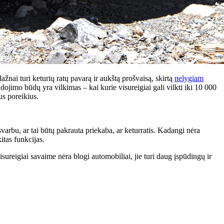
dažnai turi keturių ratų pavarą ir aukštą prošvaisą, skirtą
nelygiam
dojimo būdų yra vilkimas – kai kurie visureigiai gali vilkti iki 10 000
us poreikius.
esvarbu, ar tai būtų pakrauta priekaba, ar keturratis. Kadangi nėra
itas funkcijas.
visureigiai savaime nėra blogi automobiliai, jie turi daug įspūdingų ir