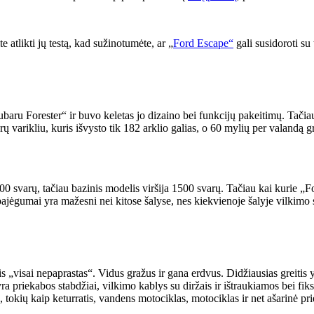
e atlikti jų testą, kad sužinotumėte, ar „
Ford Escape“
gali susidoroti su t
ru Forester“ ir buvo keletas jo dizaino bei funkcijų pakeitimų. Tačiau 
ų varikliu, kuris išvysto tik 182 arklio galias, o 60 mylių per valandą g
000 svarų, tačiau bazinis modelis viršija 1500 svarų. Tačiau kai kurie „For
ajėgumai yra mažesni nei kitose šalyse, nes kiekvienoje šalyje vilkimo s
 „visai nepaprastas“. Vidus gražus ir gana erdvus. Didžiausias greitis
 yra priekabos stabdžiai, vilkimo kablys su diržais ir ištraukiamos bei fi
 tokių kaip keturratis, vandens motociklas, motociklas ir net ašarinė pr