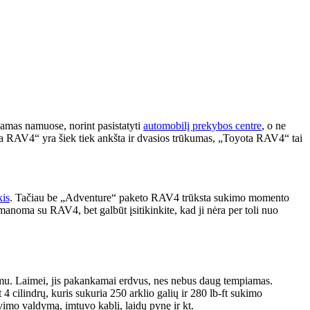
amas namuose, norint pasistatyti
automobilį prekybos centre
, o ne
ota RAV4“ yra šiek tiek ankšta ir dvasios trūkumas, „Toyota RAV4“ tai
kis
. Tačiau be „Adventure“ paketo RAV4 trūksta sukimo momento
manoma su RAV4, bet galbūt įsitikinkite, kad ji nėra per toli nuo
uziazmu. Laimei, jis pakankamai erdvus, nes nebus daug tempiamas.
4 cilindrų, kuris sukuria 250 arklio galių ir 280 lb-ft sukimo
vimo valdymą, imtuvo kablį, laidų pynę ir kt.