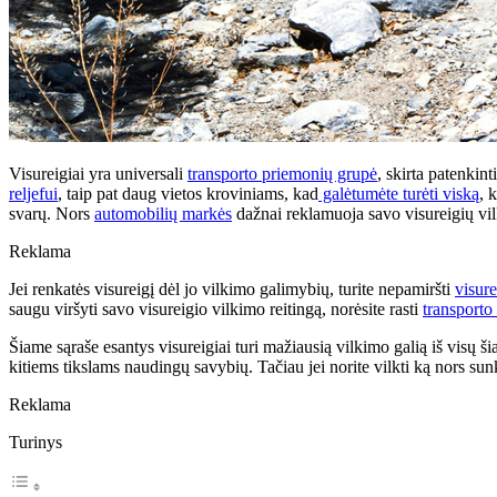
Visureigiai yra universali
transporto priemonių grupė
, skirta patenkint
reljefui
, taip pat daug vietos kroviniams, kad
galėtumėte turėti viską
, 
svarų. Nors
automobilių markės
dažnai reklamuoja savo visureigių vil
Reklama
Jei renkatės visureigį dėl jo vilkimo galimybių, turite nepamiršti
visure
saugu viršyti savo visureigio vilkimo reitingą, norėsite rasti
transporto
Šiame sąraše esantys visureigiai turi mažiausią vilkimo galią iš visų ši
kitiems tikslams naudingų savybių. Tačiau jei norite vilkti ką nors sun
Reklama
Turinys