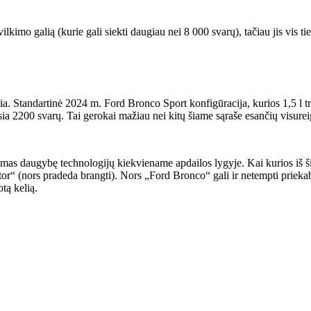
ilkimo galią (kurie gali siekti daugiau nei 8 000 svarų), tačiau jis vis t
Standartinė 2024 m. Ford Bronco Sport konfigūracija, kurios 1,5 l trijų c
giausia 2200 svarų. Tai gerokai mažiau nei kitų šiame sąraše esančių visure
 daugybę technologijų kiekviename apdailos lygyje. Kai kurios iš šių 
“ (nors pradeda brangti). Nors „Ford Bronco“ gali ir netempti priekabos
tą kelią.