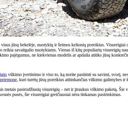
i visus jūsų bekelėje, nuotykių ir šeimos kelionių poreikius. Visureigiai 
ko reikia savaitgalio nuotykiams. Vienas iš kitų populiarių visureigių nau
kimo pajėgumus, ne kiekvienas modelis ar apdaila atitiks jūsų konkreči
igio
vilkimo įvertinimo ir viso to, ką norite pasiimti su savimi, svorį, n
 priemonę
, kuri turėtų jūsų poreikius atitinkančias vilkimo galimybes ir k
ais metais pasirodžiusių visureigių – net ir įtraukus vilkimo paketą. Šie 
kesnės pusės, šie visureigiai greičiausiai nėra tinkamas pasirinkimas.