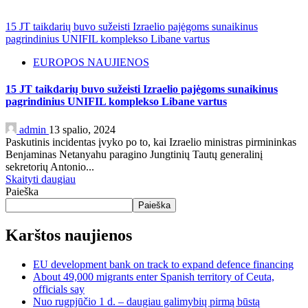
15 JT taikdarių buvo sužeisti Izraelio pajėgoms sunaikinus
pagrindinius UNIFIL komplekso Libane vartus
EUROPOS NAUJIENOS
15 JT taikdarių buvo sužeisti Izraelio pajėgoms sunaikinus
pagrindinius UNIFIL komplekso Libane vartus
admin
13 spalio, 2024
Paskutinis incidentas įvyko po to, kai Izraelio ministras pirmininkas
Benjaminas Netanyahu paragino Jungtinių Tautų generalinį
sekretorių Antonio...
Skaityti daugiau
Paieška
Paieška
Karštos naujienos
EU development bank on track to expand defence financing
About 49,000 migrants enter Spanish territory of Ceuta,
officials say
Nuo rugpjūčio 1 d. – daugiau galimybių pirmą būstą