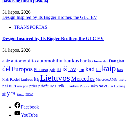
paskesnę būsto paskolą
31 liepos, 2026
Design Inspired by Its Bigger Brother, the GLC EV
TRANSPORTAS
Design Inspired by Its Bigger Brother, the GLC EV
31 liepos, 2026
bankas
automobilio
automobiliu
banko
apie
Daugiau
buvo
dar
kaip
iš
dėl
Europos
kad
JAV
Finansų
kas
iki
kai
gali
jūsų
Lietuvos
Mercedes
ką
Kodėl
kuriuos
metu
MercedesAMG
Kiek
savo
nuo
reikia
nei
priežiūros
sako
prieš
prie
rinkos
Ukrainą
oro
Rusijos
tai
yra
žuvo
už
žinoti
Facebook
YouTube