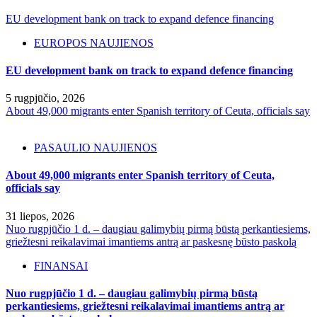
EU development bank on track to expand defence financing
EUROPOS NAUJIENOS
EU development bank on track to expand defence financing
5 rugpjūčio, 2026
About 49,000 migrants enter Spanish territory of Ceuta, officials say
PASAULIO NAUJIENOS
About 49,000 migrants enter Spanish territory of Ceuta,
officials say
31 liepos, 2026
Nuo rugpjūčio 1 d. – daugiau galimybių pirmą būstą perkantiesiems,
griežtesni reikalavimai imantiems antrą ar paskesnę būsto paskolą
FINANSAI
Nuo rugpjūčio 1 d. – daugiau galimybių pirmą būstą
perkantiesiems, griežtesni reikalavimai imantiems antrą ar