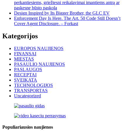
perkantiesiems, griežtesni reikalavimai imantiems antrą ar
paskesnę būsto paskolą
Design Inspired by Its Bigger Brother, the GLC EV
Enforcement Day Is Here. The Art. 50 Code Still Doesn’t
Cover Agent Disclosure. – Forkast
Kategorijos
EUROPOS NAUJIENOS
FINANSAI
MIESTAS
PASAULIO NAUJIENOS
PASLAUGOS
RECEPTAI
SVEIKATA
TECHNOLOGIJOS
TRANSPORTAS
Uncategorized
Populiariausios naujienos