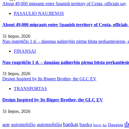
About 49,000 migrants enter Spanish territory of Ceuta, officials say
PASAULIO NAUJIENOS
About 49,000 migrants enter Spanish territory of Ceuta, officials
31 liepos, 2026
Nuo rugpjūčio 1 d. – daugiau galimybių pirmą būstą perkantiesiems, g
FINANSAI
Nuo rugpjūčio 1 d. – daugiau galimybių pirmą būstą perkantiesie
31 liepos, 2026
Design Inspired by Its Bigger Brother, the GLC EV
TRANSPORTAS
Design Inspired by Its Bigger Brother, the GLC EV
31 liepos, 2026
d
bankas
automobilio
automobiliu
banko
apie
Daugiau
buvo
dar