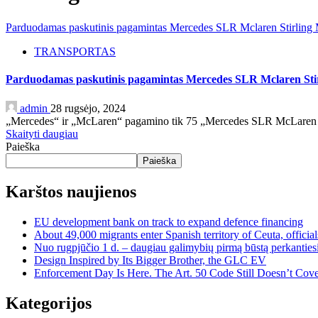
Parduodamas paskutinis pagamintas Mercedes SLR Mclaren Stirling 
TRANSPORTAS
Parduodamas paskutinis pagamintas Mercedes SLR Mclaren Stir
admin
28 rugsėjo, 2024
„Mercedes“ ir „McLaren“ pagamino tik 75 „Mercedes SLR McLaren Stir
Skaityti daugiau
Paieška
Paieška
Karštos naujienos
EU development bank on track to expand defence financing
About 49,000 migrants enter Spanish territory of Ceuta, official
Nuo rugpjūčio 1 d. – daugiau galimybių pirmą būstą perkantiesi
Design Inspired by Its Bigger Brother, the GLC EV
Enforcement Day Is Here. The Art. 50 Code Still Doesn’t Cove
Kategorijos