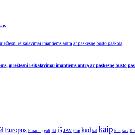
 say
riežtesni reikalavimai imantiems antrą ar paskesnę būsto paskolą
ms, griežtesni reikalavimai imantiems antrą ar paskesnę būsto pa
kaip
iš
ėl
Europos
kad
JAV
Finansų
kas
Ko
iki
kai
gali
jūsų
Kiek