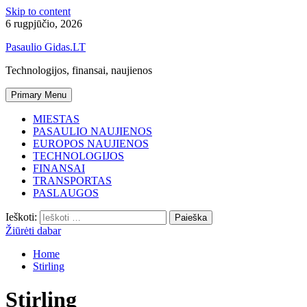
Skip to content
6 rugpjūčio, 2026
Pasaulio Gidas.LT
Technologijos, finansai, naujienos
Primary Menu
MIESTAS
PASAULIO NAUJIENOS
EUROPOS NAUJIENOS
TECHNOLOGIJOS
FINANSAI
TRANSPORTAS
PASLAUGOS
Ieškoti:
Žiūrėti dabar
Home
Stirling
Stirling