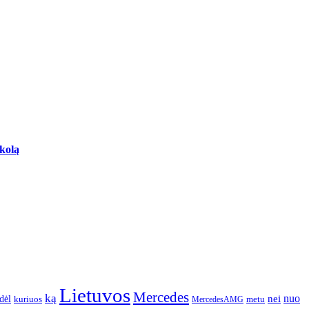
skolą
Lietuvos
Mercedes
ką
nuo
dėl
nei
kuriuos
metu
MercedesAMG