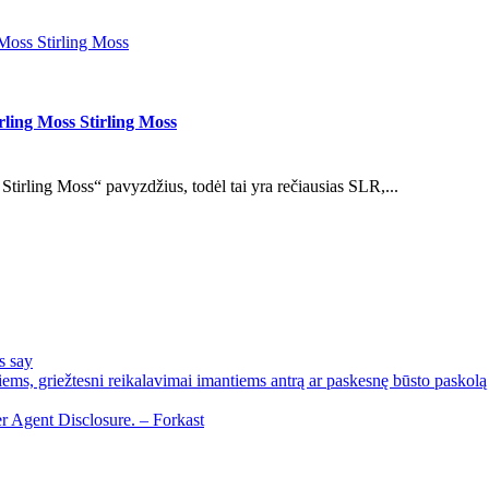
Moss Stirling Moss
ling Moss Stirling Moss
ling Moss“ pavyzdžius, todėl tai yra rečiausias SLR,...
s say
ems, griežtesni reikalavimai imantiems antrą ar paskesnę būsto paskolą
r Agent Disclosure. – Forkast