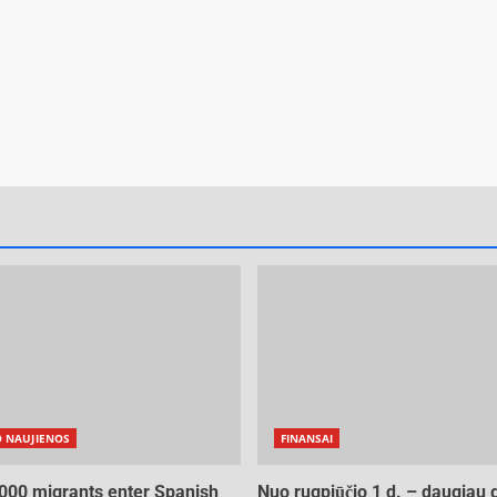
O NAUJIENOS
FINANSAI
000 migrants enter Spanish
Nuo rugpjūčio 1 d. – daugiau 