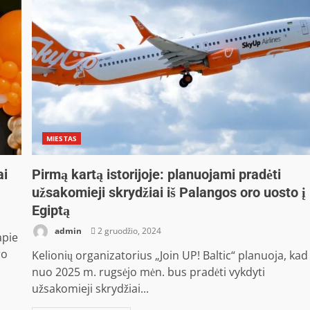
MIESTAS
ai
Pirmą kartą istorijoje: planuojami pradėti
užsakomieji skrydžiai iš Palangos oro uosto į
Egiptą
admin
2 gruodžio, 2024
apie
ro
Kelionių organizatorius „Join UP! Baltic“ planuoja, kad
nuo 2025 m. rugsėjo mėn. bus pradėti vykdyti
užsakomieji skrydžiai...