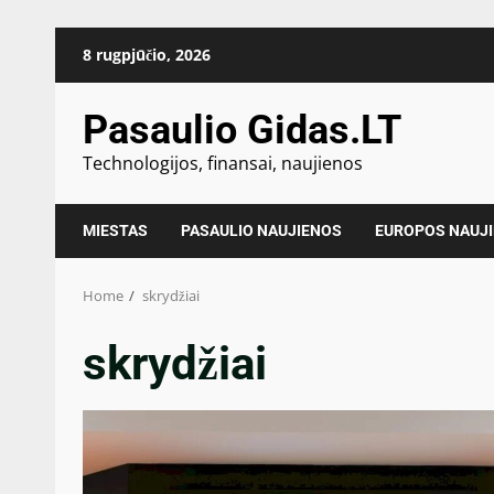
Skip
8 rugpjūčio, 2026
to
content
Pasaulio Gidas.LT
Technologijos, finansai, naujienos
MIESTAS
PASAULIO NAUJIENOS
EUROPOS NAUJ
Home
skrydžiai
skrydžiai