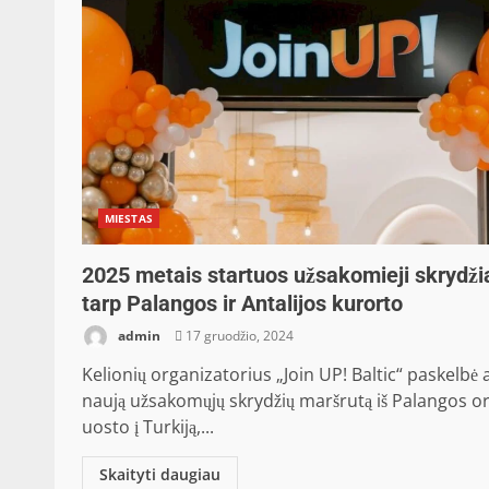
MIESTAS
2025 metais startuos užsakomieji skrydži
tarp Palangos ir Antalijos kurorto
admin
17 gruodžio, 2024
Kelionių organizatorius „Join UP! Baltic“ paskelbė 
naują užsakomųjų skrydžių maršrutą iš Palangos o
uosto į Turkiją,...
Skaityti daugiau