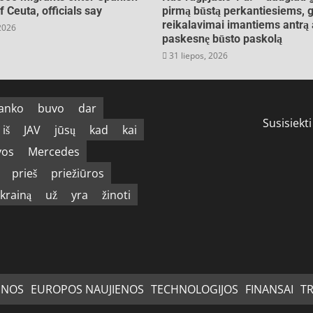
of Ceuta, officials say
pirmą būstą perkantiesiems, g
reikalavimai imantiems antrą 
 2026
paskesnę būsto paskolą
31 liepos, 2026
anko
buvo
dar
Susisiekti
iš
JAV
jūsų
kad
kai
vos
Mercedes
prieš
priežiūros
krainą
už
yra
žinoti
ENOS
EUROPOS NAUJIENOS
TECHNOLOGIJOS
FINANSAI
T