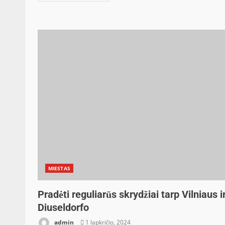
MIESTAS
Pradėti reguliarūs skrydžiai tarp Vilniaus i
Diuseldorfo
admin
1 lapkričio, 2024