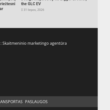
riežtesni
the GLC EV
ar
31 liepos, 2026
 :
Skaitmeninio marketingo agentūra
RANSPORTAS
PASLAUGOS