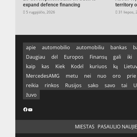
expand defence financing
territory 
5 rugpjūčio, 2026
31 liepos,
apie
automobilio
automobiliu
bankas
b
Daugiau
dėl
Europos
Finansų
gali
iki
kaip
kas
Kiek
Kodėl
kuriuos
ką
Lietu
MercedesAMG
metu
nei
nuo
oro
prie
reikia
rinkos
Rusijos
sako
savo
tai
U
žuvo
Facebook
YouTube
MIESTAS
PASAULIO NAUJI