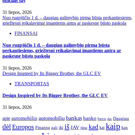
officials say
31 liepos, 2026
Nuo rugpjūčio 1 d. – daugiau galimybių pirmą būstą perkantiesiems,
griežtesni reikalavimai imantiems antrą ar paskesnę būsto paskolą
FINANSAI
Nuo rugpjūčio 1 d. – daugiau galimybių pirmą būstą
perkantiesiems, griežtesni reikalavimai imantiems antrą ar
paskesnę būsto paskolą
31 liepos, 2026
Design Inspired by Its Bigger Brother, the GLC EV
TRANSPORTAS
Design Inspired by Its Bigger Brother, the GLC EV
31 liepos, 2026
bankas
automobilio
automobiliu
banko
apie
Daugiau
buvo
dar
kaip
iš
dėl
Europos
kad
JAV
Finansų
kas
iki
kai
gali
jūsų