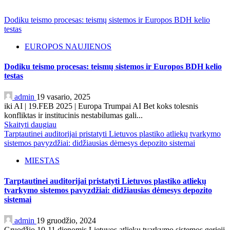
Dodiku teismo procesas: teismų sistemos ir Europos BDH kelio
testas
EUROPOS NAUJIENOS
Dodiku teismo procesas: teismų sistemos ir Europos BDH kelio
testas
admin
19 vasario, 2025
iki AI | 19.FEB 2025 | Europa Trumpai AI Bet koks tolesnis
konfliktas ir institucinis nestabilumas gali...
Skaityti daugiau
Tarptautinei auditorijai pristatyti Lietuvos plastiko atliekų tvarkymo
sistemos pavyzdžiai: didžiausias dėmesys depozito sistemai
MIESTAS
Tarptautinei auditorijai pristatyti Lietuvos plastiko atliekų
tvarkymo sistemos pavyzdžiai: didžiausias dėmesys depozito
sistemai
admin
19 gruodžio, 2024
Gruodžio 10-11 dienomis Lietuvos atliekų tvarkymo sistemos gerieji