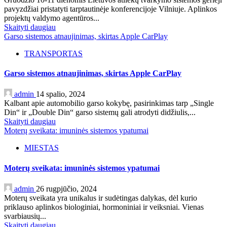
pavyzdžiai pristatyti tarptautinėje konferencijoje Vilniuje. Aplinkos
projektų valdymo agentūros...
Skaityti daugiau
Garso sistemos atnaujinimas, skirtas Apple CarPlay
TRANSPORTAS
Garso sistemos atnaujinimas, skirtas Apple CarPlay
admin
14 spalio, 2024
Kalbant apie automobilio garso kokybę, pasirinkimas tarp „Single
Din“ ir „Double Din“ garso sistemų gali atrodyti didžiulis,...
Skaityti daugiau
Moterų sveikata: imuninės sistemos ypatumai
MIESTAS
Moterų sveikata: imuninės sistemos ypatumai
admin
26 rugpjūčio, 2024
Moterų sveikata yra unikalus ir sudėtingas dalykas, dėl kurio
priklauso aplinkos biologiniai, hormoniniai ir veiksniai. Vienas
svarbiausių...
Skaityti daugiau