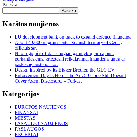
Paieška
Paieška
Karštos naujienos
EU development bank on track to expand defence financing
About 49,000 migrants enter Spanish territory of Ceuta,
officials say
Nuo rugpjūčio 1 d. – daugiau galimybių pirmą būstą
perkantiesiems, griežtesni reikalavimai imantiems antrą ar
paskesnę būsto paskolą
Design Inspired by Its Bigger Brother, the GLC EV
Enforcement Day Is Here. The Art. 50 Code Still Doesn’t
Cover Agent Disclosure. – Forkast
Kategorijos
EUROPOS NAUJIENOS
FINANSAI
MIESTAS
PASAULIO NAUJIENOS
PASLAUGOS
RECEPTAI