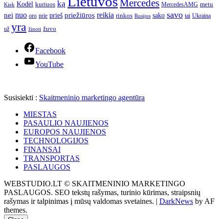
Lietuvos
Mercedes
ką
Kodėl
kuriuos
metu
MercedesAMG
Kiek
savo
nuo
reikia
nei
priežiūros
sako
prieš
prie
rinkos
Ukrainą
oro
Rusijos
tai
yra
žuvo
už
žinoti
Facebook
YouTube
Susisiekti :
Skaitmeninio marketingo agentūra
MIESTAS
PASAULIO NAUJIENOS
EUROPOS NAUJIENOS
TECHNOLOGIJOS
FINANSAI
TRANSPORTAS
PASLAUGOS
WEBSTUDIO.LT © SKAITMENINIO MARKETINGO
PASLAUGOS. SEO tekstų rašymas, turinio kūrimas, straipsnių
rašymas ir talpinimas į mūsų valdomas svetaines.
|
DarkNews
by AF
themes.