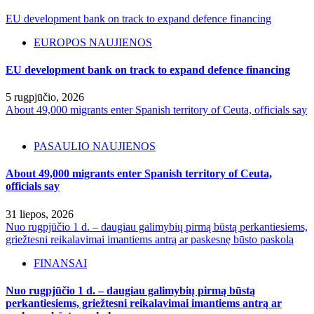
EU development bank on track to expand defence financing
EUROPOS NAUJIENOS
EU development bank on track to expand defence financing
5 rugpjūčio, 2026
About 49,000 migrants enter Spanish territory of Ceuta, officials say
PASAULIO NAUJIENOS
About 49,000 migrants enter Spanish territory of Ceuta,
officials say
31 liepos, 2026
Nuo rugpjūčio 1 d. – daugiau galimybių pirmą būstą perkantiesiems,
griežtesni reikalavimai imantiems antrą ar paskesnę būsto paskolą
FINANSAI
Nuo rugpjūčio 1 d. – daugiau galimybių pirmą būstą
perkantiesiems, griežtesni reikalavimai imantiems antrą ar