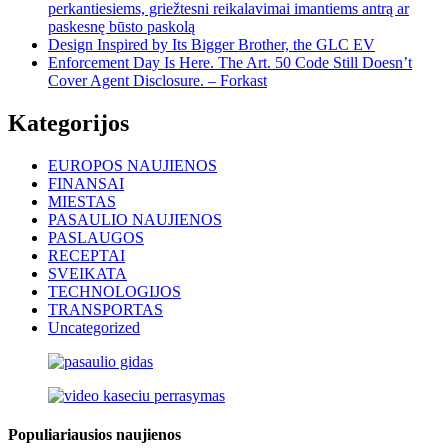
perkantiesiems, griežtesni reikalavimai imantiems antrą ar
paskesnę būsto paskolą
Design Inspired by Its Bigger Brother, the GLC EV
Enforcement Day Is Here. The Art. 50 Code Still Doesn’t
Cover Agent Disclosure. – Forkast
Kategorijos
EUROPOS NAUJIENOS
FINANSAI
MIESTAS
PASAULIO NAUJIENOS
PASLAUGOS
RECEPTAI
SVEIKATA
TECHNOLOGIJOS
TRANSPORTAS
Uncategorized
Populiariausios naujienos