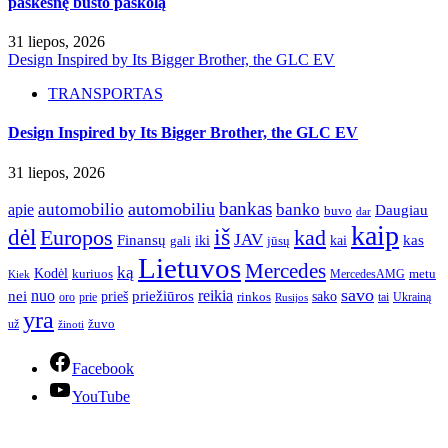
paskesnę būsto paskolą
31 liepos, 2026
Design Inspired by Its Bigger Brother, the GLC EV
TRANSPORTAS
Design Inspired by Its Bigger Brother, the GLC EV
31 liepos, 2026
bankas
automobilio
automobiliu
banko
apie
Daugiau
buvo
dar
kaip
iš
dėl
Europos
kad
JAV
Finansų
kas
iki
kai
gali
jūsų
Lietuvos
Mercedes
ką
Kodėl
kuriuos
metu
MercedesAMG
Kiek
savo
nuo
reikia
nei
priežiūros
sako
prieš
prie
rinkos
Ukrainą
oro
Rusijos
tai
yra
žuvo
už
žinoti
Facebook
YouTube