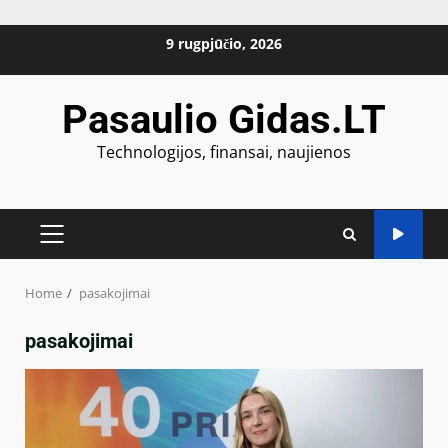
Skip
9 rugpjūčio, 2026
to
content
Pasaulio Gidas.LT
Technologijos, finansai, naujienos
PRIMARY
MENU
Home
pasakojimai
pasakojimai