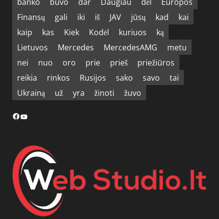
banko
buvo
dar
Daugiau
dėl
Europos
Finansų
gali
iki
iš
JAV
jūsų
kad
kai
kaip
kas
Kiek
Kodėl
kuriuos
ką
Lietuvos
Mercedes
MercedesAMG
metu
nei
nuo
oro
prie
prieš
priežiūros
reikia
rinkos
Rusijos
sako
savo
tai
Ukrainą
už
yra
žinoti
žuvo
Facebook
YouTube