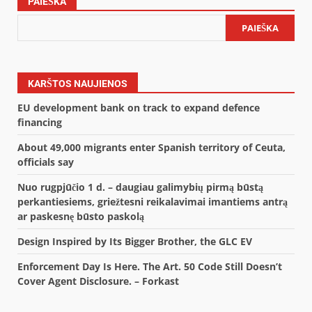
PAIEŠKA
PAIEŠKA
KARŠTOS NAUJIENOS
EU development bank on track to expand defence
financing
About 49,000 migrants enter Spanish territory of Ceuta,
officials say
Nuo rugpjūčio 1 d. – daugiau galimybių pirmą būstą
perkantiesiems, griežtesni reikalavimai imantiems antrą
ar paskesnę būsto paskolą
Design Inspired by Its Bigger Brother, the GLC EV
Enforcement Day Is Here. The Art. 50 Code Still Doesn’t
Cover Agent Disclosure. – Forkast