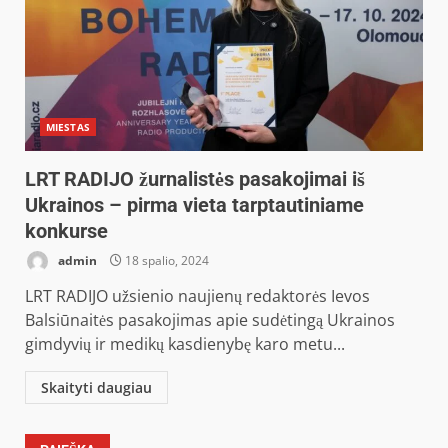
MIESTAS
LRT RADIJO žurnalistės pasakojimai iš
Ukrainos – pirma vieta tarptautiniame
konkurse
admin
18 spalio, 2024
LRT RADIJO užsienio naujienų redaktorės Ievos
Balsiūnaitės pasakojimas apie sudėtingą Ukrainos
gimdyvių ir medikų kasdienybę karo metu...
Skaityti daugiau