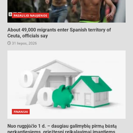
PASAULIO NAUJIENOS
About 49,000 migrants enter Spanish territory of
Ceuta, officials say
31 liepos, 2026
FINANSAI
Nuo rugpjūčio 1 d. – daugiau galimybių pirmą būstą
perkantiesiems, griežtesni reikalavimai imantiems